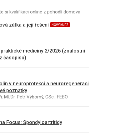
e si kvalifikaci online z pohodlí domova
vá zátka a její řešení
NOVÝ KURZ
 praktické medicíny 2/2026 (znalostní
 z časopisu)
kolin v neuroprotekci a neuroregeneraci
vé poznatky
i: MUDr. Petr Výborný, CSc., FEBO
a Focus: Spondyloartritidy