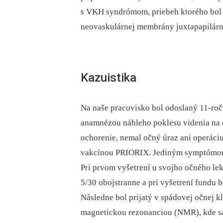
s VKH syndrómom, priebeh ktorého bol
neovaskulárnej membrány juxtapapilárn
Kazuistika
Na naše pracovisko bol odoslaný 11-roč
anamnézou náhleho poklesu videnia na ob
ochorenie, nemal očný úraz ani operáci
vakcínou PRIORIX. Jediným symptómom b
Pri prvom vyšetrení u svojho očného lek
5/30 obojstranne a pri vyšetrení fundu 
Následne bol prijatý v spádovej očnej 
magnetickou rezonanciou (NMR), kde sa z