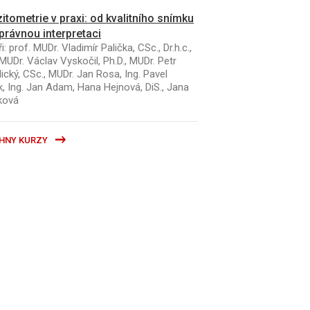
itometrie v praxi: od kvalitního snímku
právnou interpretaci
i: prof. MUDr. Vladimír Palička, CSc., Dr.h.c.,
MUDr. Václav Vyskočil, Ph.D., MUDr. Petr
ický, CSc., MUDr. Jan Rosa, Ing. Pavel
k, Ing. Jan Adam, Hana Hejnová, DiS., Jana
ková
HNY KURZY