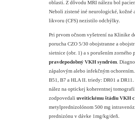
oblasti. Z dôvodu MRI nálezu bol pacie
Neboli zistené iné neurologické, kožné 
likvoru (CFS) nezistilo odchýlky.
Pri prvom očnom vyšetrení na Klinike d
porucha CZO 5/30 obojstranne a obojst
sietnice (obr. 1) a s porušením zorného
pravdepodobný VKH syndróm
. Diagno
zápalovým alebo infekčným ochorením. 
B51, B7 a HLA II. triedy: DR01 a DR11. 
nález na optickej koherentnej tomografi
zodpovedali
uveitickému štádiu VKH 
metylprednizolónom 500 mg intravenóz
prednizónu v dávke 1mg/kg/deň.