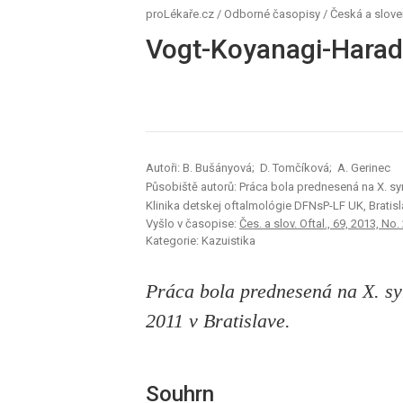
proLékaře.cz
/
Odborné časopisy
/
Česká a slove
Vogt-Koyanagi-Harad
Autoři: B. Bušányová; D. Tomčíková; A. Gerinec
Působiště autorů: Práca bola prednesená na X. sy
Klinika detskej oftalmológie DFNsP-LF UK, Bratisl
Vyšlo v časopise:
Čes. a slov. Oftal., 69, 2013, No.
Kategorie: Kazuistika
Práca bola prednesená na X. sy
2011 v Bratislave.
Souhrn