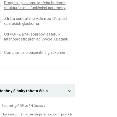
Progresi glaukomu je třeba hodnotit
strukturálními i funkčními parametry
Ztráta centrálního vidění po filtrujících
operacích glaukomu
Od PGF-2 alfa-isopropyl esteru k
latanoprostu: přehled vývoje Xalatanu
Compliance u pacientů s glaukomem
šechny články tohoto čísla
Screening ROP ve FN Ostrava
Nové možnosti screeningu refrakčných porúch