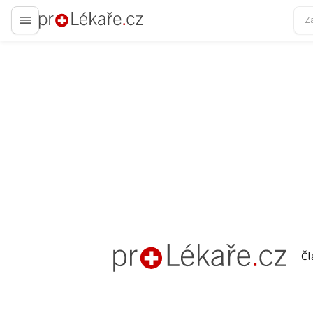
proLékaře.cz
Čl
proLékaře.cz