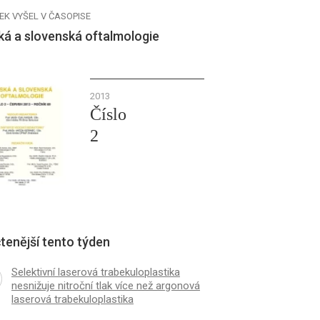
EK VYŠEL V ČASOPISE
ká a slovenská oftalmologie
2013
Číslo
2
tenější tento týden
Selektivní laserová trabekuloplastika
nesnižuje nitroční tlak více než argonová
laserová trabekuloplastika