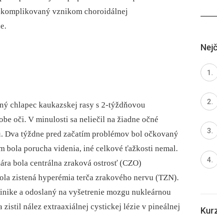
 komplikovaný vznikom choroidálnej
e.
Nejč
ný chlapec kaukazskej rasy s 2-týždňovou
e oči. V minulosti sa neliečil na žiadne očné
u. Dva týždne pred začatím problémov bol očkovaný
ola porucha videnia, iné celkové ťažkosti nemal.
ára bola centrálna zraková ostrosť (CZO)
bola zistená hyperémia terča zrakového nervu (TZN).
klinike a odoslaný na vyšetrenie mozgu nukleárnou
istil nález extraaxiálnej cystickej lézie v pineálnej
Kur