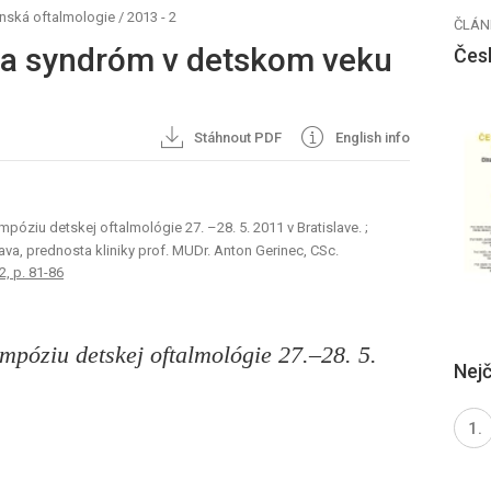
nská oftalmologie
/
2013 - 2
ČLÁN
a syndróm v detskom veku
Čes
Stáhnout PDF
English info
mpóziu detskej oftalmológie 27. –28. 5. 2011 v Bratislave.
;
ava, prednosta kliniky prof. MUDr. Anton Gerinec, CSc.
 2, p. 81-86
mpóziu detskej oftalmológie 27.–28. 5.
Nejč