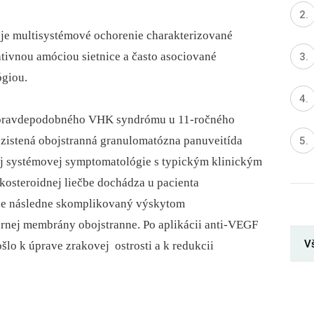
e multisystémové ochorenie charakterizované
tivnou amóciou sietnice a často asociované
ógiou.
d pravdepodobného VHK syndrómu u 11-ročného
a zistená obojstranná granulomatózna panuveitída
ej systémovej symptomatológie s typickým klinickým
kosteroidnej liečbe dochádza u pacienta
 je následne skomplikovaný výskytom
árnej membrány obojstranne. Po aplikácii anti-VEGF
V
šlo k úprave zrakovej ostrosti a k redukcii