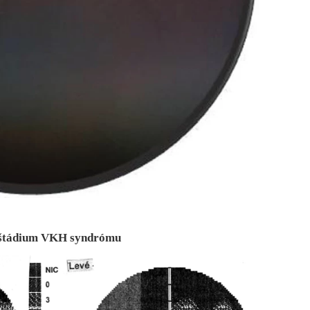
ké štádium VKH syndrómu