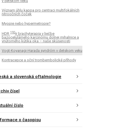
v detskom veku
Význam úhlu kappa pro centraci multifokálních
nitroočních čoček
Myopie nebo hypermetropie?
192
HDR
Ir brachyterapia v liečbe
bazocelulárneho karcinómu dolnej mihalnice a
vnútorného kútika oka – naše skúsenosti
Vogt-Koyanagi-Harada syndróm v detskom veku
Kontracepce a oční trombembolické příhody
eská a slovenská oftalmologie
chiv čísel
tuální číslo
nformace o časopisu