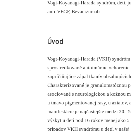
Vogt-Koyanagi-Harada syndróm, deti, j
anti-VEGF, Bevacizumab
Úvod
Vogt-Koyanagi-Harada (VKH) syndróm j
sprostredkované autoimúnne ochorenie
zapríčiňujúce zápal tkanív obsahujúcich
Charakterizované je granulomatóznou pa
asociované s neurologickou a kožnou ma
u tmavo pigmentovanej rasy, u aziatov,
manifestácie je najčastejšie medzi 20.
výskyt u detí pod 16 rokov menej ako 5
prípadov VKH syndrómu u detí, v našej 