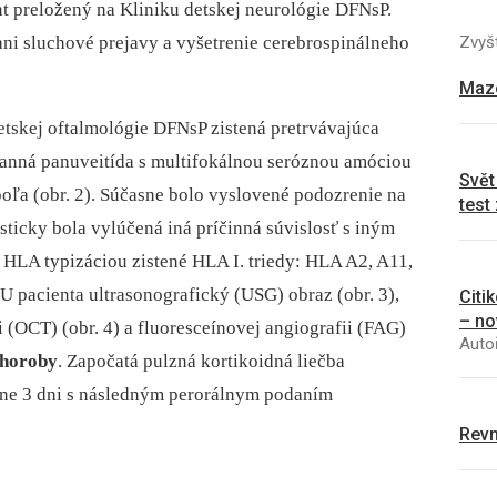
nt preložený na Kliniku detskej neurológie DFNsP.
Zvyšt
ani sluchové prejavy a vyšetrenie cerebrospinálneho
Mazo
etskej oftalmológie DFNsP zistená pretrvávajúca
ranná panuveitída s multifokálnou seróznou amóciou
Svět
 poľa (obr. 2). Súčasne bolo vyslovené podozrenie na
test
sticky bola vylúčená iná príčinná súvislosť s iným
HLA typizáciou zistené HLA I. triedy: HLA A2, A11,
U pacienta ultrasonografický (USG) obraz (obr. 3),
Citi
– no
i (OCT) (obr. 4) a fluoresceínovej angiografii (FAG)
Autoř
choroby
. Započatá pulzná kortikoidná liečba
ne 3 dni s následným perorálnym podaním
Revm