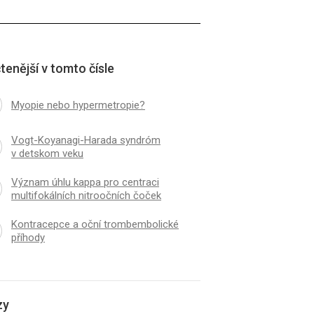
tenější v tomto čísle
Myopie nebo hypermetropie?
Vogt-Koyanagi-Harada syndróm
v detskom veku
Význam úhlu kappa pro centraci
multifokálních nitroočních čoček
Kontracepce a oční trombembolické
příhody
zy