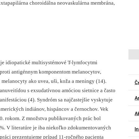
uxtapapilárna choroidálna neovaskulárna membrána,
e idiopatické multisystémové T-lymfocytmi
 proti antigénnym komponentom melanocytov,
 melanocyty ako uvea, uši, koža a meningy (14).
Č
nuveitídou s exsudatívnou amóciou sietnice a často
Ar
nifestáciou (4). Syndróm sa najčastejšie vyskytuje
 amerických indiánov, hispáncov a černochov. Vek
Ak
–50. rokom. Z množstva publikovaných prác bol
 %. V literatúre je iba niekoľko zdokumentovaných
I
práci prezentujeme prípad 11-ročného pacienta