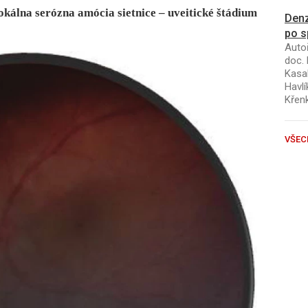
fokálna serózna amócia sietnice – uveitické štádium
Denz
po s
Autoř
doc. 
Kasal
Havlí
Křen
VŠEC