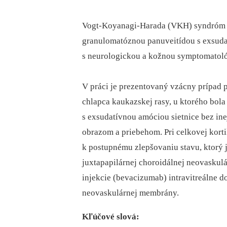
Vogt-Koyanagi-Harada (VKH) syndróm j
granulomatóznou panuveitídou s exsuda
s neurologickou a kožnou symptomatol
V práci je prezentovaný vzácny prípa
chlapca kaukazskej rasy, u ktorého bol
s exsudatívnou amóciou sietnice bez in
obrazom a priebehom. Pri celkovej korti
k postupnému zlepšovaniu stavu, ktorý
juxtapapilárnej choroidálnej neovaskul
injekcie (bevacizumab) intravitreálne do
neovaskulárnej membrány.
Kľúčové slová: