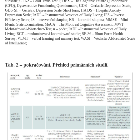
subscale; CTT-2 – Color Trails Test 2; DEX – The Cognitive Failure Questionnaire
(CFQ), Dysexecutive Functioning Questionnaire; GDS – Geriatric Depression Scale;
GDS-SF – Geriatric Depression Scale-Short form; HA DS – Hospital Anxiety
Depression Scale; IADL – Instrumental Activities of Daily Living; IES – Inverse
Efficiency Score; IS – intervenční skupina; KS – kontrolní skupina; MMSE – Mini
Mental State Examination; MoCA – The Montreal Cognitive Assessment; MWT –
Mehrfachwahl-Wortschatz-Test; n – počet; IADL –Instrumental Activities of Daily
Living; RCT – randomizovaná kontrolovaná studie; SF-36 – Short Form Health
Survey; VLMT – verbal learning and memory test; WASI – Wechsler Abbreviated Scale
of Intelligence;
Tab. 2 – pokračování. Přehled primárních studií.