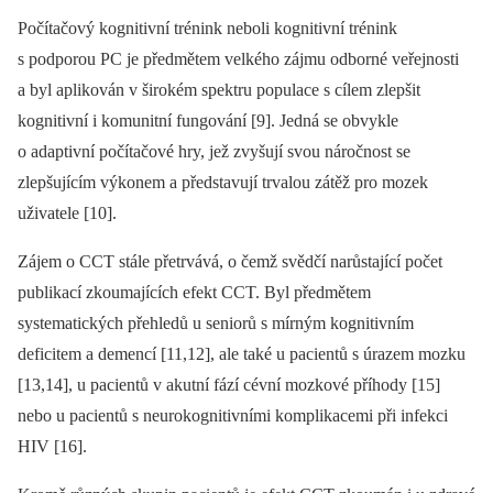
Počítačový kognitivní trénink neboli kognitivní trénink
s podporou PC je předmětem velkého zájmu odborné veřejnosti
a byl aplikován v širokém spektru populace s cílem zlepšit
kognitivní i komunitní fungování [9]. Jedná se obvykle
o adaptivní počítačové hry, jež zvyšují svou náročnost se
zlepšujícím výkonem a představují trvalou zátěž pro mozek
uživatele [10].
Zájem o CCT stále přetrvává, o čemž svědčí narůstající počet
publikací zkoumajících efekt CCT. Byl předmětem
systematických přehledů u seniorů s mírným kognitivním
deficitem a demencí [11,12], ale také u pacientů s úrazem mozku
[13,14], u pacientů v akutní fází cévní mozkové příhody [15]
nebo u pacientů s neurokognitivními komplikacemi při infekci
HIV [16].