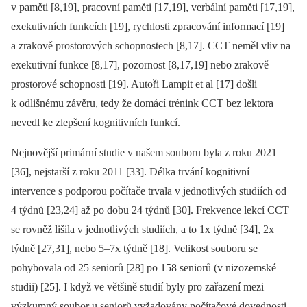
v paměti [8,19], pracovní paměti [17,19], verbální paměti [17,19],
exekutivních funkcích [19], rychlosti zpracování informací [19]
a zrakově prostorových schopnostech [8,17]. CCT neměl vliv na
exekutivní funkce [8,17], pozornost [8,17,19] nebo zrakově
prostorové schopnosti [19]. Autoři Lampit et al [17] došli
k odlišnému závěru, tedy že domácí trénink CCT bez lektora
nevedl ke zlepšení kognitivních funkcí.
Nejnovější primární studie v našem souboru byla z roku 2021
[36], nejstarší z roku 2011 [33]. Délka trvání kognitivní
intervence s podporou počítače trvala v jednotlivých studiích od
4 týdnů [23,24] až po dobu 24 týdnů [30]. Frekvence lekcí CCT
se rovněž lišila v jednotlivých studiích, a to 1x týdně [34], 2x
týdně [27,31], nebo 5–7x týdně [18]. Velikost souboru se
pohybovala od 25 seniorů [28] po 158 seniorů (v nizozemské
studii) [25]. I když ve většině studií byly pro zařazení mezi
výzkumný soubor u seniorů vyžadovány počítačové dovednosti,