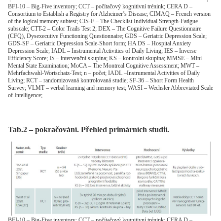
BFI-10 – Big-Five inventory; CCT – počítačový kognitivní trénink; CERA D –
Consortium to Establish a Registry for Alzheimer’s Disease; CIMAQ – French version
of the logical memory subtest; CIS-F – The Checklist Individual Strength-Fatigue
subscale; CTT-2 – Color Trails Test 2; DEX – The Cognitive Failure Questionnaire
(CFQ), Dysexecutive Functioning Questionnaire; GDS – Geriatric Depression Scale;
GDS-SF – Geriatric Depression Scale-Short form; HA DS – Hospital Anxiety
Depression Scale; IADL – Instrumental Activities of Daily Living; IES – Inverse
Efficiency Score; IS – intervenční skupina; KS – kontrolní skupina; MMSE – Mini
Mental State Examination; MoCA – The Montreal Cognitive Assessment; MWT –
Mehrfachwahl-Wortschatz-Test; n – počet; IADL –Instrumental Activities of Daily
Living; RCT – randomizovaná kontrolovaná studie; SF-36 – Short Form Health
Survey; VLMT – verbal learning and memory test; WASI – Wechsler Abbreviated Scale
of Intelligence;
Tab.2 – pokračování. Přehled primárních studií.
BFI-10 – Big-Five inventory; CCT – počítačový kognitivní trénink; CERA D –