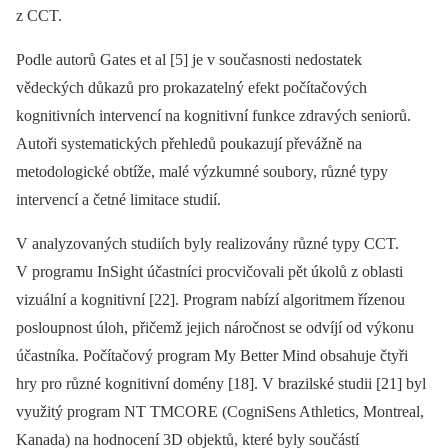
z CCT.
Podle autorů Gates et al [5] je v současnosti nedostatek
vědeckých důkazů pro prokazatelný efekt počítačových
kognitivních intervencí na kognitivní funkce zdravých seniorů.
Autoři systematických přehledů poukazují převážně na
metodologické obtíže, malé výzkumné soubory, různé typy
intervencí a četné limitace studií.
V analyzovaných studiích byly realizovány různé typy CCT.
V programu InSight účastníci procvičovali pět úkolů z oblasti
vizuální a kognitivní [22]. Program nabízí algoritmem řízenou
posloupnost úloh, přičemž jejich náročnost se odvíjí od výkonu
účastníka. Počítačový program My Better Mind obsahuje čtyři
hry pro různé kognitivní domény [18]. V brazilské studii [21] byl
využitý program NT TMCORE (CogniSens Athletics, Montreal,
Kanada) na hodnocení 3D objektů, které byly součástí