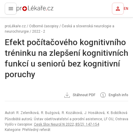
EN
proLékaře.cz
proLékaře.cz
/
Odborné časopisy
/
Česká a slovenská neurologie a
neurochirurgie
/
2022 - 2
Efekt počítačového kognitivního
tréninku na zlepšení kognitivních
funkcí u seniorů bez kognitivní
poruchy
Stáhnout PDF
English info
Autoři: R. Zeleníková; R. Bužgová; R. Kozáková; J. Hosáková; K. Bobčíková
Působiště autorů: Ústav ošetřovatelství a porodní asistence, LF OU, Ostrava
Vyšlo v časopise:
Cesk Slov Neurol N 2022; 85(2): 147-154
Kategorie: Přehledný referát