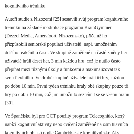
kognitivního tréninku.
Autoři studie z Nizozemí [25] sestavili svůj program kognitivního
tréninku na základě modifikace programu BrainGymmer
(Dezzel Media, Amersfoort, Nizozemsko), přičemž ho
přizpůsobili seniorské populaci uživatelů, např. umožněním
delšího reakčního času. Ve skupině zaměřené na časté změny her
uživatelé hráli deset her, 3 min každou hru, což je nutilo často
přepínat mezi různými úkoly a funkcemi a maximalizovat tak
svou flexibilitu. Ve druhé skupině uživatelé hráli tři hry, každou
po dobu 10 min. První týden tréninku hrály obě skupiny pouze tři
hry po dobu 10 min, což jim umožnilo seznámit se se všemi hrami
[30].
Ve Španělsku byl pro CCT použitý program Telecognitio, který
nabízí kognitivní aktivity nebo cvičení zaměřené na osm hlavních
kognitivních oblastí podle Cambridgeské kognitivní zkoušky