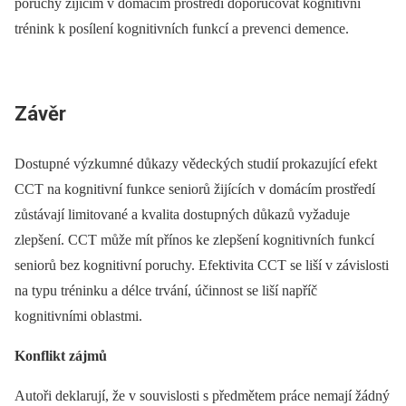
poruchy žijícím v domácím prostředí doporučovat kognitivní
trénink k posílení kognitivních funkcí a prevenci demence.
Závěr
Dostupné výzkumné důkazy vědeckých studií prokazující efekt
CCT na kognitivní funkce seniorů žijících v domácím prostředí
zůstávají limitované a kvalita dostupných důkazů vyžaduje
zlepšení. CCT může mít přínos ke zlepšení kognitivních funkcí
seniorů bez kognitivní poruchy. Efektivita CCT se liší v závislosti
na typu tréninku a délce trvání, účinnost se liší napříč
kognitivními oblastmi.
Konflikt zájmů
Autoři deklarují, že v souvislosti s předmětem práce nemají žádný