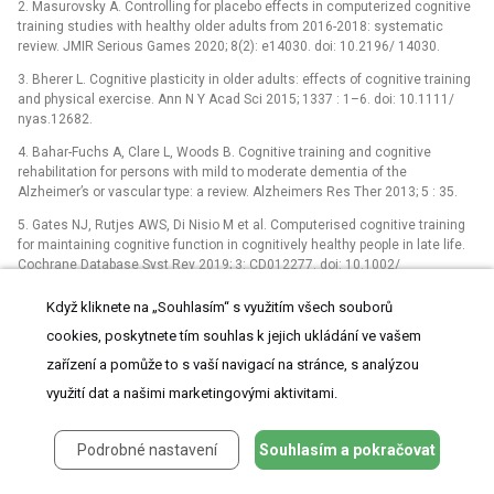
2. Masurovsky A. Controlling for placebo effects in computerized cognitive
training studies with healthy older adults from 2016-2018: systematic
review. JMIR Serious Games 2020; 8(2): e14030. doi: 10.2196/ 14030.
3. Bherer L. Cognitive plasticity in older adults: effects of cognitive training
and physical exercise. Ann N Y Acad Sci 2015; 1337 : 1–6. doi: 10.1111/
nyas.12682.
4. Bahar-Fuchs A, Clare L, Woods B. Cognitive training and cognitive
rehabilitation for persons with mild to moderate dementia of the
Alzheimer’s or vascular type: a review. Alzheimers Res Ther 2013; 5 : 35.
5. Gates NJ, Rutjes AWS, Di Nisio M et al. Computerised cognitive training
for maintaining cognitive function in cognitively healthy people in late life.
Cochrane Database Syst Rev 2019; 3: CD012277. doi: 10.1002/
14651858. CD012277.pub2.
Když kliknete na „Souhlasím“ s využitím všech souborů
6. Ball K, Berch DB, Helmers KF et al. Effects of cognitive training
cookies, poskytnete tím souhlas k jejich ukládání ve vašem
interventions with older adults: a randomized controlled trial. JAMA 2002;
288(18): 2271–2281. doi: 10.1001/ jama.288.18.2271.
zařízení a pomůže to s vaší navigací na stránce, s analýzou
7. Orgeta V, McDonald KR, Poliakoff E et al. Cognitive training interventions
využití dat a našimi marketingovými aktivitami.
for dementia and mild cognitive impairment in Parkinson’s disease.
Cochrane Database Syst Rev 2020; 2(2): CD011961. doi: 10.1002/
Podrobné nastavení
Souhlasím a pokračovat
14651858. CD011961.pub2.
8. Kueider AM, Parisi JM, Gross AL et al. Computerized cognitive training