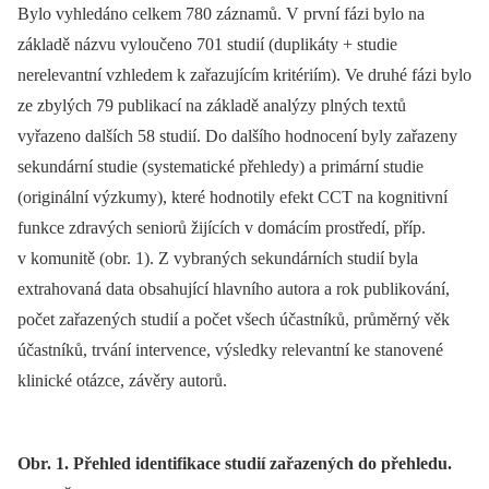
Bylo vyhledáno celkem 780 záznamů. V první fázi bylo na
základě názvu vyloučeno 701 studií (duplikáty + studie
nerelevantní vzhledem k zařazujícím kritériím). Ve druhé fázi bylo
ze zbylých 79 publikací na základě analýzy plných textů
vyřazeno dalších 58 studií. Do dalšího hodnocení byly zařazeny
sekundární studie (systematické přehledy) a primární studie
(originální výzkumy), které hodnotily efekt CCT na kognitivní
funkce zdravých seniorů žijících v domácím prostředí, příp.
v komunitě (obr. 1). Z vybraných sekundárních studií byla
extrahovaná data obsahující hlavního autora a rok publikování,
počet zařazených studií a počet všech účastníků, průměrný věk
účastníků, trvání intervence, výsledky relevantní ke stanovené
klinické otázce, závěry autorů.
Obr. 1. Přehled identifikace studií zařazených do přehledu.