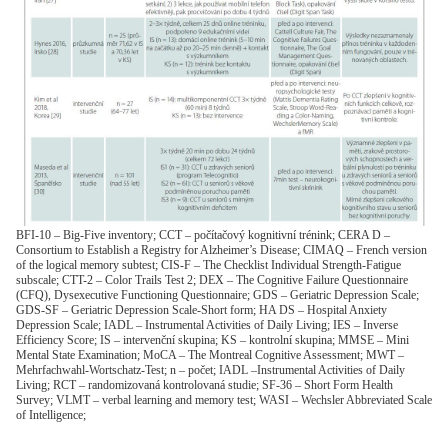
BFI-10 – Big-Five inventory; CCT – počítačový kognitivní trénink; CERA D –
Consortium to Establish a Registry for Alzheimer’s Disease; CIMAQ – French version
of the logical memory subtest; CIS-F – The Checklist Individual Strength-Fatigue
subscale; CTT-2 – Color Trails Test 2; DEX – The Cognitive Failure Questionnaire
(CFQ), Dysexecutive Functioning Questionnaire; GDS – Geriatric Depression Scale;
GDS-SF – Geriatric Depression Scale-Short form; HA DS – Hospital Anxiety
Depression Scale; IADL – Instrumental Activities of Daily Living; IES – Inverse
Efficiency Score; IS – intervenční skupina; KS – kontrolní skupina; MMSE – Mini
Mental State Examination; MoCA – The Montreal Cognitive Assessment; MWT –
Mehrfachwahl-Wortschatz-Test; n – počet; IADL –Instrumental Activities of Daily
Living; RCT – randomizovaná kontrolovaná studie; SF-36 – Short Form Health
Survey; VLMT – verbal learning and memory test; WASI – Wechsler Abbreviated Scale
of Intelligence;