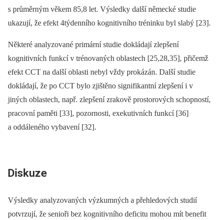
s průměrným věkem 85,8 let. Výsledky další německé studie
ukazují, že efekt 4týdenního kognitivního tréninku byl slabý [23].
Některé analyzované primární studie dokládají zlepšení
kognitivních funkcí v trénovaných oblastech [25,28,35], přičemž
efekt CCT na další oblasti nebyl vždy prokázán. Další studie
dokládají, že po CCT bylo zjištěno signifikantní zlepšení i v
jiných oblastech, např. zlepšení zrakově prostorových schopností,
pracovní paměti [33], pozornosti, exekutivních funkcí [36]
a oddáleného vybavení [32].
Diskuze
Výsledky analyzovaných výzkumných a přehledových studií
potvrzují, že senioři bez kognitivního deficitu mohou mít benefit