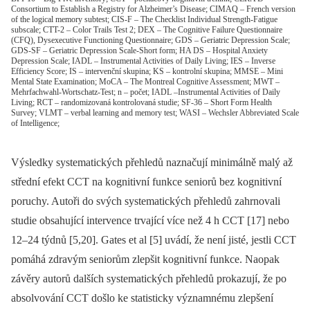
Consortium to Establish a Registry for Alzheimer’s Disease; CIMAQ – French version
of the logical memory subtest; CIS-F – The Checklist Individual Strength-Fatigue
subscale; CTT-2 – Color Trails Test 2; DEX – The Cognitive Failure Questionnaire
(CFQ), Dysexecutive Functioning Questionnaire; GDS – Geriatric Depression Scale;
GDS-SF – Geriatric Depression Scale-Short form; HA DS – Hospital Anxiety
Depression Scale; IADL – Instrumental Activities of Daily Living; IES – Inverse
Efficiency Score; IS – intervenční skupina; KS – kontrolní skupina; MMSE – Mini
Mental State Examination; MoCA – The Montreal Cognitive Assessment; MWT –
Mehrfachwahl-Wortschatz-Test; n – počet; IADL –Instrumental Activities of Daily
Living; RCT – randomizovaná kontrolovaná studie; SF-36 – Short Form Health
Survey; VLMT – verbal learning and memory test; WASI – Wechsler Abbreviated Scale
of Intelligence;
Výsledky systematických přehledů naznačují minimálně malý až
střední efekt CCT na kognitivní funkce seniorů bez kognitivní
poruchy. Autoři do svých systematických přehledů zahrnovali
studie obsahující intervence trvající více než 4 h CCT [17] nebo
12–24 týdnů [5,20]. Gates et al [5] uvádí, že není jisté, jestli CCT
pomáhá zdravým seniorům zlepšit kognitivní funkce. Naopak
závěry autorů dalších systematických přehledů prokazují, že po
absolvování CCT došlo ke statisticky významnému zlepšení