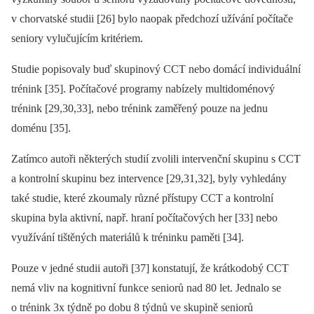
v chorvatské studii [26] bylo naopak předchozí užívání počítače
seniory vylučujícím kritériem.
Studie popisovaly buď skupinový CCT nebo domácí individuální
trénink [35]. Počítačové programy nabízely multidoménový
trénink [29,30,33], nebo trénink zaměřený pouze na jednu
doménu [35].
Zatímco autoři některých studií zvolili intervenční skupinu s CCT
a kontrolní skupinu bez intervence [29,31,32], byly vyhledány
také studie, které zkoumaly různé přístupy CCT a kontrolní
skupina byla aktivní, např. hraní počítačových her [33] nebo
využívání tištěných materiálů k tréninku paměti [34].
Pouze v jedné studii autoři [37] konstatují, že krátkodobý CCT
nemá vliv na kognitivní funkce seniorů nad 80 let. Jednalo se
o trénink 3x týdně po dobu 8 týdnů ve skupině seniorů