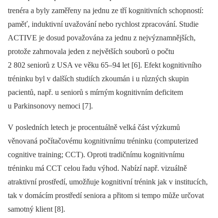
trenéra a byly zaměřeny na jednu ze tří kognitivních schopností:
paměť, induktivní uvažování nebo rychlost zpracování. Studie
ACTIVE je dosud považována za jednu z nejvýznamnějších,
protože zahrnovala jeden z největších souborů o počtu
2 802 seniorů z USA ve věku 65–94 let [6]. Efekt kognitivního
tréninku byl v dalších studiích zkoumán i u různých skupin
pacientů, např. u seniorů s mírným kognitivním deficitem
u Parkinsonovy nemoci [7].
V posledních letech je procentuálně velká část výzkumů
věnovaná počítačovému kognitivnímu tréninku (computerized
cognitive training; CCT). Oproti tradičnímu kognitivnímu
tréninku má CCT celou řadu výhod. Nabízí např. vizuálně
atraktivní prostředí, umožňuje kognitivní trénink jak v institucích,
tak v domácím prostředí seniora a přitom si tempo může určovat
samotný klient [8].