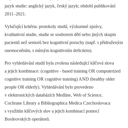
jazyk studie: anglický jazyk, český jazyk; období publikování
2011–2021.
Vylučující kritéria: protokoly studií, výzkumné zprávy,
kvalitativní studie, studie se souborem dětí nebo jiných skupin
pacientů než seniorů bez kognitivní poruchy (např. s přidruženým
onemocněním, s mírným kognitivním deficitem).
Pro vyhledávání studií byla zvolena následující klíčová slova
a jejich kombinace: (cognitive -⁠ based training OR computerized
cognitive training OR cognitive training) AND (healthy older
people OR elderly). Vyhledávání bylo provedeno
v elektronických databázích Medline, Web of Science,
Cochrane Library a Bibliographica Medica Czechoslovaca
s využitím klíčových slov a jejich kombinací pomocí
Booleovských operátorů.