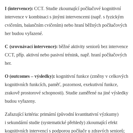
I (intervence):
CCT. Studie zkoumající počítačové kognitivní
intervence v kombinaci s jinými intervencemi (např. s fyzickým
cvičením, balančním cvičením) nebo hraní běžných počítačových
her budou vyřazené.
C (srovnávací intervence):
běžné aktivity seniorů bez intervence
CCT, příp. aktivní nebo pasivní trénink, např. hraní počítačových
her.
O (outcomes –⁠ výsledky):
kognitivní funkce (změny v celkových
kognitivních funkcích, paměť, pozornost, exekutivní funkce,
zrakově prostorové schopnosti). Studie zaměřené na jiné výsledky
budou vyřazeny.
Zařazující kritéria: primární (původní kvantitativní výzkumy)
i sekundární studie (systematické přehledy) zkoumající efekt
kognitivních intervencí s podporou počítače u zdravých seniorů;