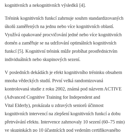
kognitivních a nekognitivních výsledků [4].
Trénink kognitivních funkcí zahrnuje souhrn standardizovaných
úkolů zaměřených na jednu nebo více kognitivních oblastí.
Využívá opakované procvičování jedné nebo více kognitivních
domén a zaměřuje se na udržování optimálních kognitivních
funkcí [5]. Kognitivní trénink může probíhat prostřednictvím
individuálních nebo skupinových sezení.
V posledních dekádách je efekt kognitivního tréninku obsahem
mnoha vědeckých studií. První velká randomizovaná
kontrolovaná studie z roku 2002, známá pod názvem ACTIVE
(Advanced Cognitive Training for Independent and
Vital Elderly), prokázala u zdravých seniorů účinnost
kognitivních intervencí na zlepšení kognitivních funkcí a dobu
přetrvávání efektu. Intervence zahrnovaly 10 sezení (60–75 min)
ve skupinkách po 10 účastnících pod vedením certifikovaného