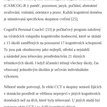
(CAMCOG-R ): paměť, pozornost, jazyk, počítání, abstraktní
uvažování, vnímání, orientace a praxe. Každá kognitivní doména
je stimulovaná specifickou skupinou cvičení [25].
CogniFit Personal Coach© [33] je počítačový program založený
na výsledcích vstupního kognitivního hodnocení, které se skládá
z 15 úkolů zaměřených na posouzení 17 kognitivních schopností.
Ty jsou pak ohodnoceny jako nejlepší, střední a nejslabší
a následně jsou trénovány prostřednictvím 21 různých
tréninkových úkolů. I když účastníci trénují všechny úkoly, čas
věnovaný jednotlivým úkolům je určován individuálním
výkonem.
Některé studie potvrzují, že efekt CCT u skupiny seniorů žijících
v domácím prostředí se většinou neprojeví v jiných kognitivních
doménách než na těch, které byly trénované. U jiných studií byl
potvrzen efekt CCT i na další kognitivní oblasti.