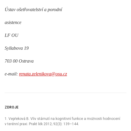
Ústav ošetřovatelství a porodní
asistence
LF OU
Syllabova 19
703 00 Ostrava
e-mail:
renata.zelenikova@osu.cz
ZDROJE
1. Vepřeková B. Vliv stárnutí na kognitivní funkce a možnosti hodnocení
v terénní praxi. Prakt lék 2012; 92(3): 139–144.