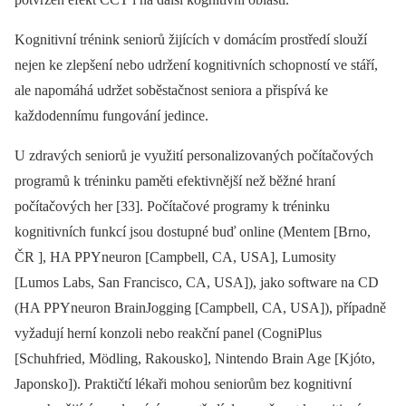
Kognitivní trénink seniorů žijících v domácím prostředí slouží
nejen ke zlepšení nebo udržení kognitivních schopností ve stáří,
ale napomáhá udržet soběstačnost seniora a přispívá ke
každodennímu fungování jedince.
U zdravých seniorů je využití personalizovaných počítačových
programů k tréninku paměti efektivnější než běžné hraní
počítačových her [33]. Počítačové programy k tréninku
kognitivních funkcí jsou dostupné buď online (Mentem [Brno,
ČR ], HA PPYneuron [Campbell, CA, USA], Lumosity
[Lumos Labs, San Francisco, CA, USA]), jako software na CD
(HA PPYneuron BrainJogging [Campbell, CA, USA]), případně
vyžadují herní konzoli nebo reakční panel (CogniPlus
[Schuhfried, Mödling, Rakousko], Nintendo Brain Age [Kjóto,
Japonsko]). Praktičtí lékaři mohou seniorům bez kognitivní