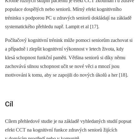
Kromě různých skupin pacientů je efekt CCT zkoumán i u zdravé
populace dospělých nebo seniorů. Mírný efekt kognitivního
tréninku s podporou PC u zdravých seniorů dokládají na základě
systematického přehledu např. Lampit et al [17].
Počítačový kognitivní trénink může pomoci seniorům zachovat si
a případně i zlepšit kognitivní výkonnost v letech života, kdy
klesá schopnost funkční paměti. Většina seniorů si díky němu
zachovává silnou schopnost učit se nové věci a mnozí jsou
motivováni k tomu, aby se zapojili do nových úkolů a her [18].
Cíl
Cílem přehledové studie je na základě vyhledaných studií popsat
efekt CCT na kognitivní funkce zdravých seniorů žijících
v domácím prostředí nebo v komunitě.