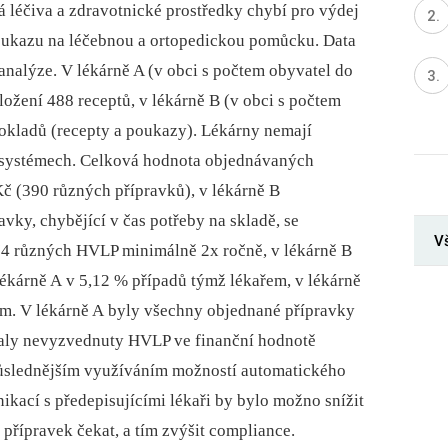
á léčiva a zdravotnické prostředky chybí pro výdej
poukazu na léčebnou a ortopedickou pomůcku. Data
analýze. V lékárně A (v obci s počtem obyvatel do
ožení 488 receptů, v lékárně B (v obci s počtem
dokladů (recepty a poukazy). Lékárny nemají
 systémech. Celková hodnota objednávaných
Kč (390 různých přípravků), v lékárně B
vky, chybějící v čas potřeby na skladě, se
V
74 různých HVLP minimálně 2x ročně, v lékárně B
lékárně A v 5,12 % případů týmž lékařem, v lékárně
em. V lékárně A byly všechny objednané přípravky
taly nevyzvednuty HVLP ve finanční hodnotě
 Důslednějším využíváním možností automatického
kací s předepisujícími lékaři by bylo možno snížit
ý přípravek čekat, a tím zvýšit compliance.