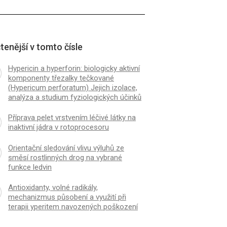
tenější v tomto čísle
Hypericin a hyperforin: biologicky aktivní
komponenty třezalky tečkované
(Hypericum perforatum) Jejich izolace,
analýza a studium fyziologických účinků
Příprava pelet vrstvením léčivé látky na
inaktivní jádra v rotoprocesoru
Orientační sledování vlivu výluhů ze
směsí rostlinných drog na vybrané
funkce ledvin
Antioxidanty, volné radikály,
mechanizmus působení a využití při
terapii yperitem navozených poškození