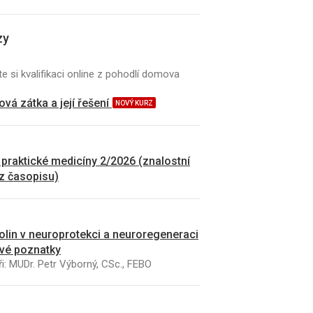
zy
e si kvalifikaci online z pohodlí domova
vá zátka a její řešení
NOVÝ KURZ
 praktické medicíny 2/2026 (znalostní
 z časopisu)
kolin v neuroprotekci a neuroregeneraci
vé poznatky
i: MUDr. Petr Výborný, CSc., FEBO