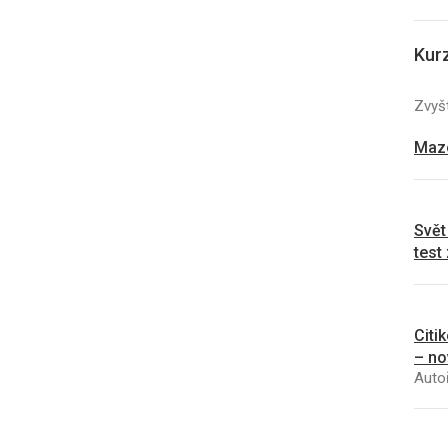
Kur
Zvyšt
Mazo
Svět
test
Citi
– no
Autoř