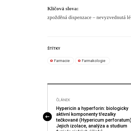
Klíčová slova:
zpožděná dispenzace –⁠ nevyzvednutá lé
ŠTÍTKY
Farmacie
Farmakologie
ČLÁNEK
lyfenoloxidázy z
Hypericin a hyperforin: biologicky
a väčšieho
aktivní komponenty třezalky
s L.)
tečkované (Hypericum perforatum
Jejich izolace, analýza a studium