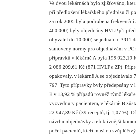
Ve dvou lékárnách bylo zjišťováno, kter
při předložení lékařského předpisu či 
za rok 2005 byla podrobena frekvenční 
400 000) byly objednány HVLP při předl
obyvatel do 10 000) se jednalo o 3911 
stanoveny normy pro objednávání v PC
přípravků v lékárně A byla 195 023,19 
2 086 209,61 Kč (871 HVLP a ZP). Přípra
opakovaly, v lékárně A se objednávalo 
797. Tyto přípravky byly předepsány v 
B v 13,92 % případů rovněž týmž lékař
vyzvednuty pacientem, v lékárně B zůs
22 947,89 Kč (39 receptů, tj. 1,07 %).
návrhu objednávky a efektivnější komuni
počet pacientů, kteří musí na svůj léčiv