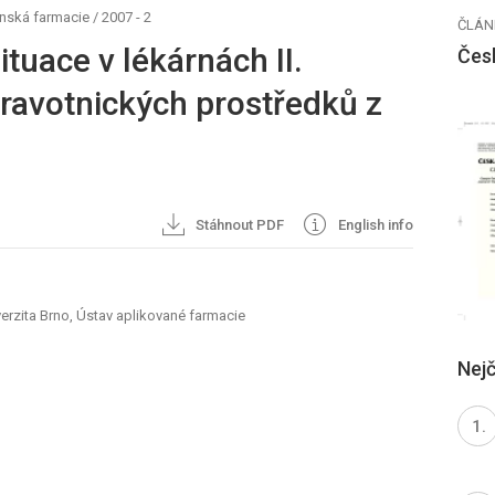
nská farmacie
/
2007 - 2
ČLÁN
tuace v lékárnách II.
Čes
dravotnických prostředků z
Stáhnout PDF
English info
verzita Brno, Ústav aplikované farmacie
Nejč