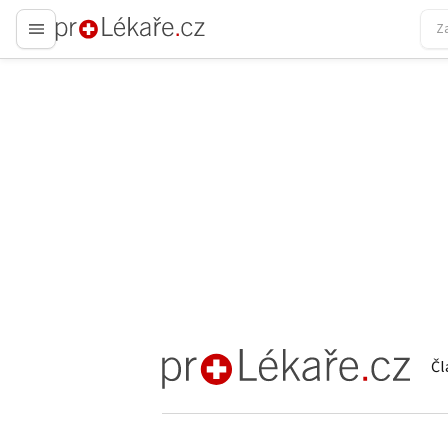
proLékaře.cz
Čl
proLékaře.cz