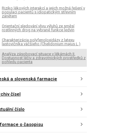
Riziko lékových interakcí a jejich možná řešení v
populaci pacientů s idiopatickým střevním
zánětem
Orientační sledování vlivu výluhů ze směsí
rostlinných drog na vybrané funkce ledvin
Charakterizácia polyfenoloxidázy z latexu
lastovičníka väčšieho (Chelidonium majus L.)
Analýza zásobovací situace v lékárnách II.
Dostupnost léčiv a zdravotnických prostředků z
pohledu pacienta
eská a slovenská farmacie
chiv čísel
K
ČLÁNEK
tuální číslo
idanty, volné radikály,
Riziko lékových interak
nizmus působení a využití při
možná řešení v popula
ii yperitem navozených
idiopatickým střevní
nformace o časopisu
zení