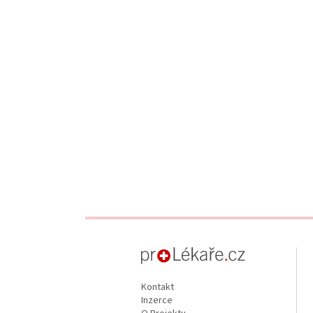
proLékaře.cz
Kontakt
Inzerce