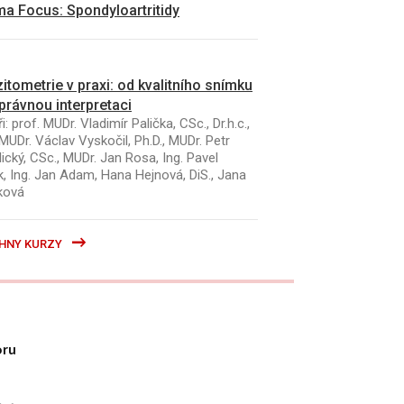
a Focus: Spondyloartritidy
itometrie v praxi: od kvalitního snímku
právnou interpretaci
i: prof. MUDr. Vladimír Palička, CSc., Dr.h.c.,
MUDr. Václav Vyskočil, Ph.D., MUDr. Petr
ický, CSc., MUDr. Jan Rosa, Ing. Pavel
k, Ing. Jan Adam, Hana Hejnová, DiS., Jana
ková
HNY KURZY
oru