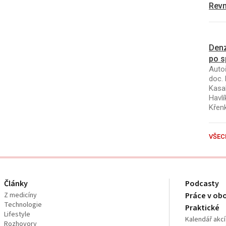
Revm
Denz
po s
Autoř
doc. 
Kasal
Havlí
Křen
VŠEC
Články
Podcasty
Z medicíny
Práce v ob
Technologie
Praktické
Lifestyle
Kalendář akcí
Rozhovory