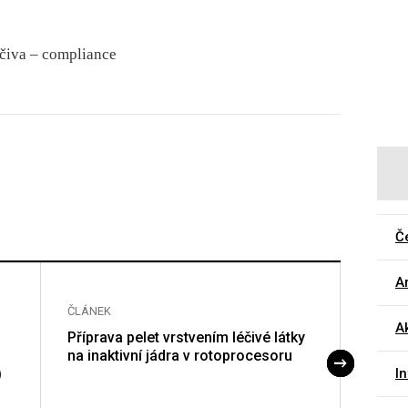
čiva –⁠ compliance
Č
Ar
ČLÁNEK
ČLÁNE
Ak
Příprava pelet vrstvením léčivé látky
Antiox
na inaktivní jádra v rotoprocesoru
mecha
)
terap
I
poško