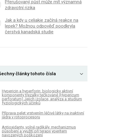
Přerušovaný půst může mít významná
zdravotní rizika
Jak a kdy u celiakie začíná reakce na
lepek? Možnou odpověď poodkryla
čerstvá kanadská studie
šechny články tohoto čísla
Hypericin a hyperforin: biologicky aktivní
komponenty třezalky tečkované (Hypericum
perforatum) Jejich izolace, analýza a studium
fyziologických účinků
Příprava pelet vrstvením léčivé látky na inaktivní
jádra v rotoprocesoru
Antioxidanty, volné radikály, mechanizmus
působení a využití při terapii yperitem
navozených poškození