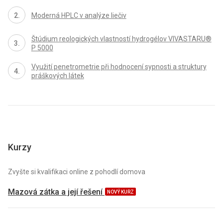
Moderná HPLC v analýze liečiv
Štúdium reologických vlastností hydrogélov VIVASTARU®
P 5000
Využití penetrometrie při hodnocení sypnosti a struktury
práškových látek
Kurzy
Zvyšte si kvalifikaci online z pohodlí domova
Mazová zátka a její řešení
NOVÝ KURZ