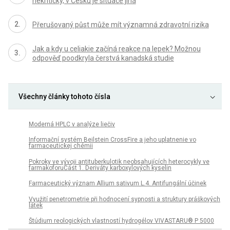
nekriticky, v Česku je situace jiná
Přerušovaný půst může mít významná zdravotní rizika
Jak a kdy u celiakie začíná reakce na lepek? Možnou
odpověď poodkryla čerstvá kanadská studie
Všechny články tohoto čísla
Moderná HPLC v analýze liečiv
Informační systém Beilstein CrossFire a jeho uplatnenie vo
farmaceutickej chémii
Pokroky ve vývoji antituberkulotik neobsahujících heterocykly ve
farmakoforuČást 1. Deriváty karboxylových kyselin
Farmaceutický význam Allium sativum L.4. Antifungální účinek
Využití penetrometrie při hodnocení sypnosti a struktury práškových
látek
Štúdium reologických vlastností hydrogélov VIVASTARU® P 5000