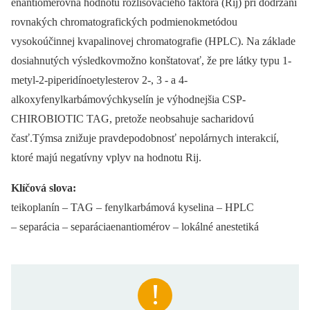
enantiomérovna hodnotu rozlišovacieho faktora (Rij) pri dodržaní
rovnakých chromatografických podmienokmetódou
vysokoúčinnej kvapalinovej chromatografie (HPLC). Na základe
dosiahnutých výsledkovmožno konštatovať, že pre látky typu 1-
metyl-2-piperidínoetylesterov 2-, 3 -⁠ a 4-
alkoxyfenylkarbámovýchkyselín je výhodnejšia CSP-
CHIROBIOTIC TAG, pretože neobsahuje sacharidovú
časť.Týmsa znižuje pravdepodobnosť nepolárnych interakcií,
ktoré majú negatívny vplyv na hodnotu Rij.
Klíčová slova:
teikoplanín –⁠ TAG –⁠ fenylkarbámová kyselina –⁠ HPLC
–⁠ separácia –⁠ separáciaenantiomérov –⁠ lokálné anestetiká