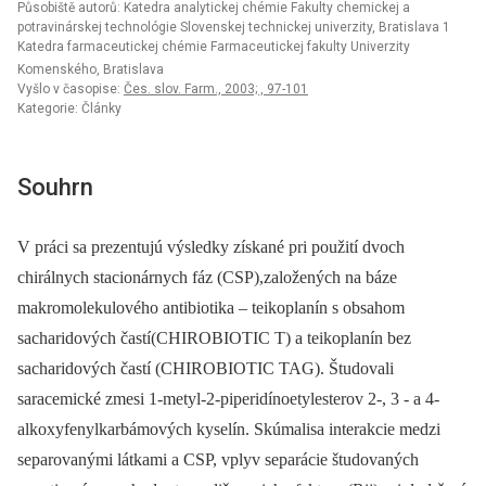
Působiště autorů: Katedra analytickej chémie Fakulty chemickej a
potravinárskej technológie Slovenskej technickej univerzity, Bratislava 1
Katedra farmaceutickej chémie Farmaceutickej fakulty Univerzity
Komenského, Bratislava
Vyšlo v časopise:
Čes. slov. Farm., 2003; , 97-101
Kategorie: Články
Souhrn
V práci sa prezentujú výsledky získané pri použití dvoch
chirálnych stacionárnych fáz (CSP),založených na báze
makromolekulového antibiotika –⁠ teikoplanín s obsahom
sacharidových častí(CHIROBIOTIC T) a teikoplanín bez
sacharidových častí (CHIROBIOTIC TAG). Študovali
saracemické zmesi 1-metyl-2-piperidínoetylesterov 2-, 3 -⁠ a 4-
alkoxyfenylkarbámových kyselín. Skúmalisa interakcie medzi
separovanými látkami a CSP, vplyv separácie študovaných