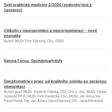
Svět praktické medicíny 2/2026 (znalostní test z
časopisu)
Citikolin v neuroprotekci a neuroregeneraci – nové
poznatky
Autoři: MUDr. Petr Výborný, CSc., FEBO
Revma Focus: Spondyloartritidy
Denzitometrie v praxi: od kvalitního snímku po správnou
interpretaci
Autoři: prof. MUDr. Vladimír Palička, CSc., Dr.h.c., doc. MUDr. Václav
Vyskočil, Ph.D., MUDr. Petr Kasalický, CSc., MUDr. Jan Rosa, Ing.
Pavel Havlík, Ing. Jan Adam, Hana Hejnová, DiS., Jana Křenková