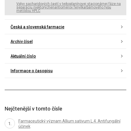
Vplyv sacharidových častí v teikoplanínovej stacionárnej fáze na
separáciu niektorýchenantiomérov fenylkarbámového typu
metódou HPLC
Česká a slovenská farmacie
Archiv čísel
Aktuální číslo
Informace o časopisu
Nejčtenější v tomto čísle
Farmaceutický význam Allium sativum L.4. Antifungální
účinek