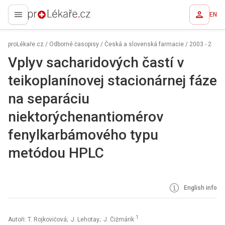
EN
proLékaře.cz
proLékaře.cz
/
Odborné časopisy
/
Česká a slovenská farmacie
/
2003 - 2
Vplyv sacharidových častí v
teikoplanínovej stacionárnej fáze
na separáciu
niektorýchenantiomérov
fenylkarbámového typu
metódou HPLC
English info
1
Autoři: T. Rojkovičová; J. Lehotay; J. Čižmárik