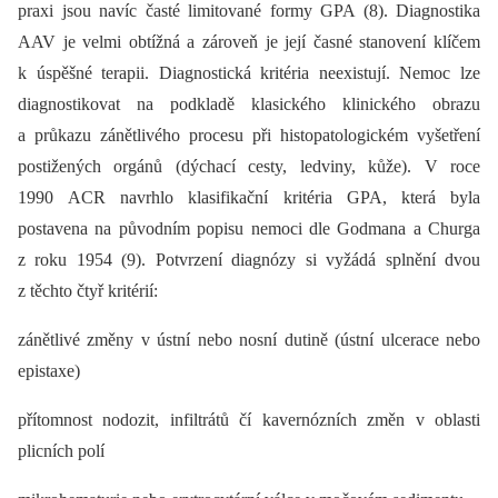
praxi jsou navíc časté limitované formy GPA (8). Diagnostika
AAV je velmi obtížná a zároveň je její časné stanovení klíčem
k úspěšné terapii. Diagnostická kritéria neexistují. Nemoc lze
diagnostikovat na podkladě klasického klinického obrazu
a průkazu zánětlivého procesu při histopatologickém vyšetření
postižených orgánů (dýchací cesty, ledviny, kůže). V roce
1990 ACR navrhlo klasifikační kritéria GPA, která byla
postavena na původním popisu nemoci dle Godmana a Churga
z roku 1954 (9). Potvrzení diagnózy si vyžádá splnění dvou
z těchto čtyř kritérií:
zánětlivé změny v ústní nebo nosní dutině (ústní ulcerace nebo
epistaxe)
přítomnost nodozit, infiltrátů čí kavernózních změn v oblasti
plicních polí