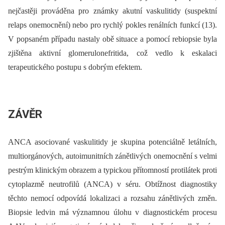
nejčastěji prováděna pro známky akutní vaskulitidy (suspektní
relaps onemocnění) nebo pro rychlý pokles renálních funkcí (13).
V popsaném případu nastaly obě situace a pomocí rebiopsie byla
zjištěna aktivní glomerulonefritida, což vedlo k eskalaci
terapeutického postupu s dobrým efektem.
ZÁVĚR
ANCA asociované vaskulitidy je skupina potenciálně letálních,
multiorgánových, autoimunitních zánětlivých onemocnění s velmi
pestrým klinickým obrazem a typickou přítomností protilátek proti
cytoplazmě neutrofilů (ANCA) v séru. Obtížnost diagnostiky
těchto nemocí odpovídá lokalizaci a rozsahu zánětlivých změn.
Biopsie ledvin má významnou úlohu v diagnostickém procesu