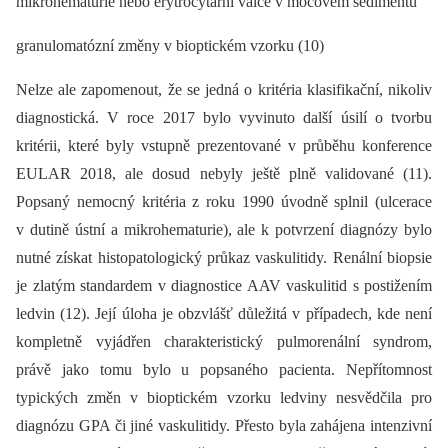
mikrohematurie nebo erytrocytární válce v močovém sedimentu
granulomatózní změny v bioptickém vzorku (10)
Nelze ale zapomenout, že se jedná o kritéria klasifikační, nikoliv
diagnostická. V roce 2017 bylo vyvinuto další úsilí o tvorbu
kritérii, které byly vstupně prezentované v průběhu konference
EULAR 2018, ale dosud nebyly ještě plně validované (11).
Popsaný nemocný kritéria z roku 1990 úvodně splnil (ulcerace
v dutině ústní a mikrohematurie), ale k potvrzení diagnózy bylo
nutné získat histopatologický průkaz vaskulitidy. Renální biopsie
je zlatým standardem v diagnostice AAV vaskulitid s postižením
ledvin (12). Její úloha je obzvlášť důležitá v případech, kde není
kompletně vyjádřen charakteristický pulmorenální syndrom,
právě jako tomu bylo u popsaného pacienta. Nepřítomnost
typických změn v bioptickém vzorku ledviny nesvědčila pro
diagnózu GPA či jiné vaskulitidy. Přesto byla zahájena intenzivní