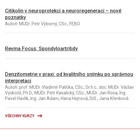
Citikolin v neuroprotekci a neuroregeneraci – nové
poznatky
Autoři: MUDr. Petr Výborný, CSc., FEBO
Revma Focus: Spondyloartritidy
Denzitometrie v praxi: od kvalitního snímku po správnou
interpretaci
Autoři: prof. MUDr. Vladimír Palička, CSc., Dr.h.c., doc. MUDr. Václav
Vyskočil, Ph.D., MUDr. Petr Kasalický, CSc., MUDr. Jan Rosa, Ing.
Pavel Havlík, Ing. Jan Adam, Hana Hejnová, DiS., Jana Křenková
VŠECHNY KURZY