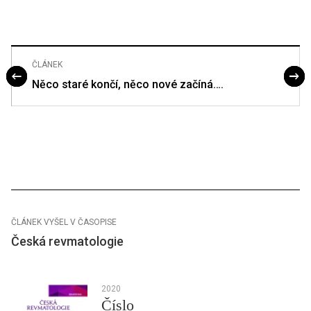
ČLÁNEK
Něco staré končí, něco nové začíná….
ČLÁNEK VYŠEL V ČASOPISE
Česká revmatologie
2020
Číslo