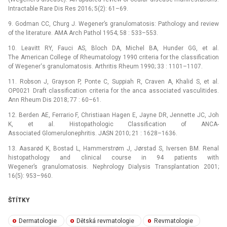
Intractable Rare Dis Res 2016; 5(2): 61–69.
9. Godman CC, Churg J. Wegener’s granulomatosis: Pathology and review
of the literature. AMA Arch Pathol 1954; 58 : 533–553.
10. Leavitt RY, Fauci AS, Bloch DA, Michel BA, Hunder GG, et al.
The American College of Rheumatology 1990 criteria for the classification
of Wegener‘s granulomatosis. Arthritis Rheum 1990; 33 : 1101–1107.
11. Robson J, Grayson P, Ponte C, Suppiah R, Craven A, Khalid S, et al.
OP0021 Draft classification criteria for the anca associated vasculitides.
Ann Rheum Dis 2018; 77 : 60–61.
12. Berden AE, Ferrario F, Christiaan Hagen E, Jayne DR, Jennette JC, Joh
K, et al. Histopathologic Classification of ANCA-
Associated Glomerulonephritis. JASN 2010; 21 : 1628–1636.
13. Aasarød K, Bostad L, Hammerstrøm J, Jørstad S, Iversen BM. Renal
histopathology and clinical course in 94 patients with
Wegener’s granulomatosis. Nephrology Dialysis Transplantation 2001;
16(5): 953–960.
ŠTÍTKY
Dermatologie
Dětská revmatologie
Revmatologie