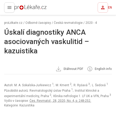
EN
proLékaře.cz
proLékaře.cz
/
Odborné časopisy
/
Česká revmatologie
/
2020 - 4
Úskalí diagnostiky ANCA
asociovaných vaskulitid –
kazuistika
Stáhnout PDF
English info
1
2
3
1
Autoři: M. A. Sokalska-Jurkiewicz
; M. Kment
; R. Ryšavá
; L. Šedová
1
Působiště autorů: Revmatologický ústav Praha
; Institut klinické a
2
3
experimentální medicíny, Praha
; Klinika nefrologie 1. LF UK a VFN, Praha
Vyšlo v časopise:
Čes. Revmatol., 28, 2020, No. 4, p. 248-252.
Kategorie: Kazuistika