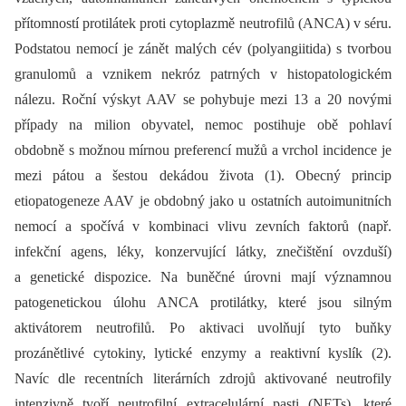
přítomností protilátek proti cytoplazmě neutrofilů (ANCA) v séru.
Podstatou nemocí je zánět malých cév (polyangiitida) s tvorbou
granulomů a vznikem nekróz patrných v histopatologickém
nálezu. Roční výskyt AAV se pohybuje mezi 13 a 20 novými
případy na milion obyvatel, nemoc postihuje obě pohlaví
obdobně s možnou mírnou preferencí mužů a vrchol incidence je
mezi pátou a šestou dekádou života (1). Obecný princip
etiopatogeneze AAV je obdobný jako u ostatních autoimunitních
nemocí a spočívá v kombinaci vlivu zevních faktorů (např.
infekční agens, léky, konzervující látky, znečištění ovzduší)
a genetické dispozice. Na buněčné úrovni mají významnou
patogenetickou úlohu ANCA protilátky, které jsou silným
aktivátorem neutrofilů. Po aktivaci uvolňují tyto buňky
prozánětlivé cytokiny, lytické enzymy a reaktivní kyslík (2).
Navíc dle recentních literárních zdrojů aktivované neutrofily
intenzivně tvoří neutrofilní extracelulární pasti (NETs), které