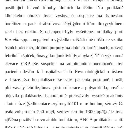
postihující hlavně klouby dolních končetin. Na podkladě
klinického obrazu byla vyslovená suspekce na lymeskou
boreliózu a pacient absolvoval čtyřtýdenní kúru doxycyklinem
zcela bez efektu. S odstupem byly vyšetřené protilátky proti
Borrelia
spp. s negativním výsledkem. Následně došlo ke vzniku
ústních ulcerací, drobné purpury na dolních končetinách, rozvoji
febrilních špiček, únavy, konjunktivitidy a byla zjištěná významná
elevace CRP. Se suspekcí na autoimunitní onemocnění byl
pacient odeslán k hospitalizaci do Revmatologického ústavu
v Praze. Za hospitalizace se stav pacienta postupně horšil,
přetrvávaly febrilie, únava, ústní ulcerace a polyartritida, nově se
objevila polakisurie. Laboratorně přetrvávaly vysoké reaktanty
akutní fáze (sedimentace erytrocytů 101 mm/ hodinu, sérový C-
reaktivní protein 250 mg/l, sérový ferritin 1300 µg/l),dále byla
zjištěna pozitivita revmatoidního faktoru, ANCA protilátek –⁠ anti-
PR3 (c-AN-CA), leuko -⁠ a erytrocyturie s proteinurii 3,5 g/den).