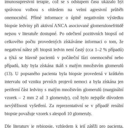
imunosupresivní terapie, což se s odstupem času ukázalo být
správnou volbou s ohledem na velmi agresivní průběh
onemocnění. Přímé informace o úplně negativním výsledku
biopsie ledviny při aktivní ANCA asociované glomerulonefritidě
nejsou v literatuře dostupné. Po odečtení pozitivních biopsií od
celkového počtu provedených získáváme informaci o tom, že
negativní nález při biopsii ledvin není častý (cca 1–2 % případů)
a týká se hlavně pacientů v počáteční fázi onemocnění nebo
případů, kdy byla získána tkáň s malým množstvím glomerulů
(13). U popsaného pacienta byla biopsie provedená v krátkém
intervalu od vzniku prvních projevů nemoci a byla získána jen
periferní část ledviny s malým množstvím glomerulů (marginální
vzorek –⁠ 2 mm 2 až 3 glomeruly), což bylo nejspíše důvodem
nevýtěžnosti vyšetření. Za reprezentativní se v případě renální
biopsie považuje vzorek s alespoň 10 glomeruly.
Dle literatury je rebiopsie, vzhledem k její zátěži pro pacienta,