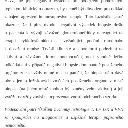
AAV, ale její negativní výsledek při podezření podloženým
typickým klinickým obrazem, by neměl být důvodem pro odklad
zahájení agresivní imunosupresivní terapie. Tato kazuistika jasně
ukazuje, že i přes úvodní negativní výsledek biopsie došlo
u pacienta k vývoji závažné glomerulonefritidy nereagující na
terapii cyklofosfamidem a vyžadující podání rituximabu
k dosažení remise. Trvá-li klinické a laboratorní podezření na
aktivní a závažnou formu onemocnění, není vhodné léčbu
odkládat ani v případě negativní biopsie dominantně postiženého
orgánu; zde je vždy nutné mít na paměti, že biopsie nám dává
obraz jen o ložiskových změnách postiženého orgánu v místě
biopsie (na jiném místě mohou být změny velmi aktivní) a její
výtěžnost vždy závisí na reprezentativnosti odebraného vzorku.
Poděkování patří lékařům z Kliniky nefrologie 1. LF UK a VFN
za spolupráci na diagnostice a úspěšné terapii popsaného
nemocného.