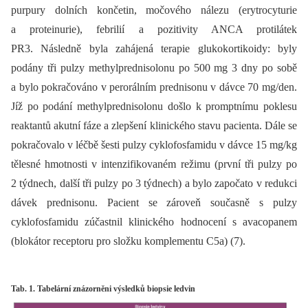
purpury dolních končetin, močového nálezu (erytrocyturie
a proteinurie), febrilií a pozitivity ANCA protilátek
PR3. Následně byla zahájená terapie glukokortikoidy: byly
podány tři pulzy methylprednisolonu po 500 mg 3 dny po sobě
a bylo pokračováno v perorálním prednisonu v dávce 70 mg/den.
Jíž po podání methylprednisolonu došlo k promptnímu poklesu
reaktantů akutní fáze a zlepšení klinického stavu pacienta. Dále se
pokračovalo v léčbě šesti pulzy cyklofosfamidu v dávce 15 mg/kg
tělesné hmotnosti v intenzifikovaném režimu (první tři pulzy po
2 týdnech, další tři pulzy po 3 týdnech) a bylo započato v redukci
dávek prednisonu. Pacient se zároveň současně s pulzy
cyklofosfamidu zúčastnil klinického hodnocení s avacopanem
(blokátor receptoru pro složku komplementu C5a) (7).
Tab. 1. Tabelární znázorněni výsledků biopsie ledvin