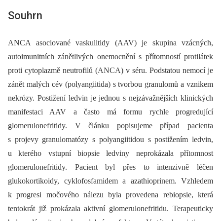
Souhrn
ANCA asociované vaskulitidy (AAV) je skupina vzácných,
autoimunitních zánětlivých onemocnění s přítomností protilátek
proti cytoplazmě neutrofilů (ANCA) v séru. Podstatou nemocí je
zánět malých cév (polyangiitida) s tvorbou granulomů a vznikem
nekrózy. Postižení ledvin je jednou s nejzávažnějších klinických
manifestaci AAV a často má formu rychle progredující
glomerulonefritidy. V článku popisujeme případ pacienta
s projevy granulomatózy s polyangiitidou s postižením ledvin,
u kterého vstupní biopsie ledviny neprokázala přítomnost
glomerulonefritidy. Pacient byl přes to intenzivně léčen
glukokortikoidy, cyklofosfamidem a azathioprinem. Vzhledem
k progresi močového nálezu byla provedena rebiopsie, která
tentokrát již prokázala aktivní glomerulonefritidu. Terapeuticky