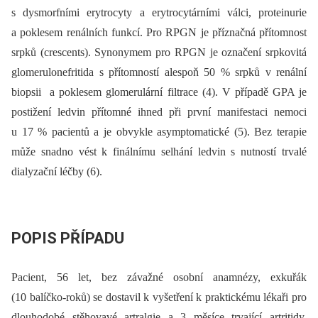
s dysmorfními erytrocyty a erytrocytárními válci, proteinurie
a poklesem renálních funkcí. Pro RPGN je příznačná přítomnost
srpků (crescents). Synonymem pro RPGN je označení srpkovitá
glomerulonefritida s přítomností alespoň 50 % srpků v renální
biopsii a poklesem glomerulární filtrace (4). V případě GPA je
postižení ledvin přítomné ihned při první manifestaci nemoci
u 17 % pacientů a je obvykle asymptomatické (5). Bez terapie
může snadno vést k finálnímu selhání ledvin s nutností trvalé
dialyzační léčby (6).
POPIS PŘÍPADU
Pacient, 56 let, bez závažné osobní anamnézy, exkuřák
(10 balíčko-roků) se dostavil k vyšetření k praktickému lékaři pro
dlouhodobé stěhovavé artralgie a 3 měsíce trvající artritidy,