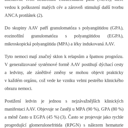
vedou k poškození malých cév a zároveň stimulují další tvorbu
ANCA protilátek (2).
Do skupiny AAV patří granulomatóza s polyangiitidou (GPA),
eozinofilní granulomatóza s polyangiitidou (EGPA),
mikroskopická polyangiitida (MPA) a léky indukovaná AAV.
Tyto nemoci mají značný sklon k relapsům a špatnou prognózu.
V generalizované systémové formě AAV postihují dýchací cesty
a ledviny, ale zánětlivé změny se mohou objevit prakticky
v každém orgánu, což vede ke vzniku velmi pestrého klinického
obrazu nemoci.
Postižení ledvin je jednou s nejzávažnějších klinických
manifestaci AAV. Objevuje se častěji u MPA (90 %), GPA (80 %)
a méně často u EGPA (45 %) (3). Často se projevuje jako rychle
progredující glomerulonefritida (RPGN) s nálezem hematurie