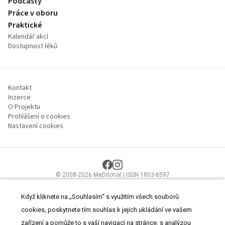
Podcasty
Práce v oboru
Praktické
Kalendář akcí
Dostupnost léků
Kontakt
Inzerce
O Projektu
Prohlášení o cookies
Nastavení cookies
© 2008-2026 MeDitorial | ISSN 1803-6597
Stránky proLékaře.cz jsou určeny výhradně odborníkům ve
zdravotnictví.
Čtěte prohlášení
a
Zásady zpracování osobních údajů
.
Když kliknete na „Souhlasím“ s využitím všech souborů
cookies, poskytnete tím souhlas k jejich ukládání ve vašem
zařízení a pomůže to s vaší navigací na stránce, s analýzou