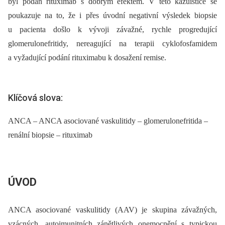
byl podán rituximab s dobrým efektem. V této kazuistice se
poukazuje na to, že i přes úvodní negativní výsledek biopsie
u pacienta došlo k vývoji závažné, rychle progredující
glomerulonefritidy, nereagující na terapii cyklofosfamidem
a vyžadující podání rituximabu k dosažení remise.
Klíčová slova:
ANCA – ANCA asociované vaskulitidy – glomerulonefritida –
renální biopsie – rituximab
ÚVOD
ANCA asociované vaskulitidy (AAV) je skupina závažných,
vzácných, autoimunitních zánětlivých onemocnění s typickou