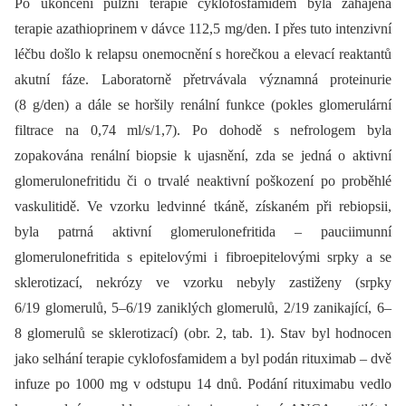
Po ukončení pulzní terapie cyklofosfamidem byla zahájena
terapie azathioprinem v dávce 112,5 mg/den. I přes tuto intenzivní
léčbu došlo k relapsu onemocnění s horečkou a elevací reaktantů
akutní fáze. Laboratorně přetrvávala významná proteinurie
(8 g/den) a dále se horšily renální funkce (pokles glomerulární
filtrace na 0,74 ml/s/1,7). Po dohodě s nefrologem byla
zopakována renální biopsie k ujasnění, zda se jedná o aktivní
glomerulonefritidu či o trvalé neaktivní poškození po proběhlé
vaskulitidě. Ve vzorku ledvinné tkáně, získaném při rebiopsii,
byla patrná aktivní glomerulonefritida –⁠ pauciimunní
glomerulonefritida s epitelovými i fibroepitelovými srpky a se
sklerotizací, nekrózy ve vzorku nebyly zastiženy (srpky
6/19 glomerulů, 5–6/19 zaniklých glomerulů, 2/19 zanikající, 6–
8 glomerulů se sklerotizací) (obr. 2, tab. 1). Stav byl hodnocen
jako selhání terapie cyklofosfamidem a byl podán rituximab –⁠ dvě
infuze po 1000 mg v odstupu 14 dnů. Podání rituximabu vedlo