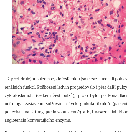
Již před druhým pulzem cyklofosfamidu jsme zaznamenali pokles
renálních funkcí. Poškození ledvin progredovalo i přes další pulzy
cyklofosfamidu (celkem šest pulzů), proto bylo po konzultaci
nefrologa zastaveno snižování dávek glukokortikoidů (pacient
ponechán na 20 mg prednisonu denně) a byl nasazen inhibitor
angiotenzin konvertujícího enzymu.