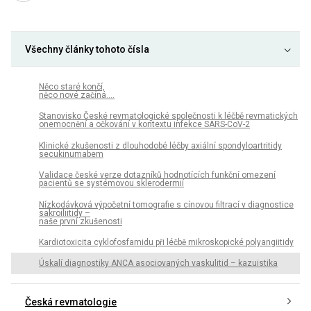
Všechny články tohoto čísla
Něco staré končí,
něco nové začíná….
Stanovisko České revmatologické společnosti k léčbě revmatických
onemocnění a očkování v kontextu infekce SARS-CoV-2
Klinické zkušenosti z dlouhodobé léčby axiální spondyloartritidy
secukinumabem
Validace české verze dotazníků hodnotících funkční omezení
pacientů se systémovou sklerodermií
Nízkodávková výpočetní tomografie s cínovou filtrací v diagnostice
sakroiliitidy –
naše první zkušenosti
Kardiotoxicita cyklofosfamidu při léčbě mikroskopické polyangiitidy
Úskalí diagnostiky ANCA asociovaných vaskulitid – kazuistika
Česká revmatologie