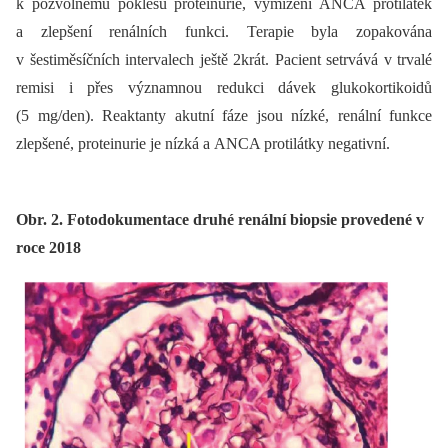
k pozvolnému poklesu proteinurie, vymizení ANCA protilátek
a zlepšení renálních funkci. Terapie byla zopakována
v šestiměsíčních intervalech ještě 2krát. Pacient setrvává v trvalé
remisi i přes významnou redukci dávek glukokortikoidů
(5 mg/den). Reaktanty akutní fáze jsou nízké, renální funkce
zlepšené, proteinurie je nízká a ANCA protilátky negativní.
Obr. 2. Fotodokumentace druhé renální biopsie provedené v
roce 2018