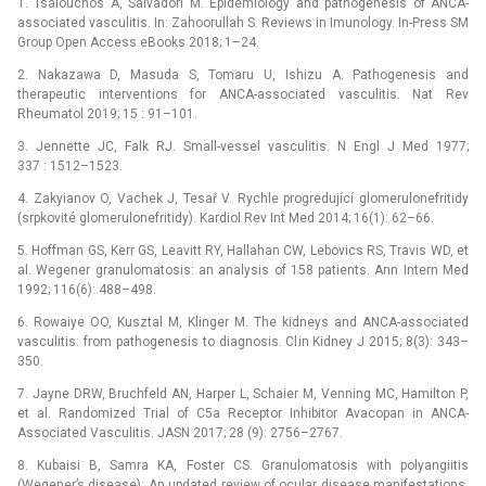
1. Tsalouchos A, Salvadori M. Epidemiology and pathogenesis of ANCA-
associated vasculitis. In: Zahoorullah S. Reviews in Imunology. In-Press SM
Group Open Access eBooks 2018; 1–24.
2. Nakazawa D, Masuda S, Tomaru U, Ishizu A. Pathogenesis and
therapeutic interventions for ANCA-associated vasculitis. Nat Rev
Rheumatol 2019; 15 : 91–101.
3. Jennette JC, Falk RJ. Small-vessel vasculitis. N Engl J Med 1977;
337 : 1512–1523.
4. Zakyianov O, Vachek J, Tesař V. Rychle progredující glomerulonefritidy
(srpkovité glomerulonefritidy). Kardiol Rev Int Med 2014; 16(1): 62–66.
5. Hoffman GS, Kerr GS, Leavitt RY, Hallahan CW, Lebovics RS, Travis WD, et
al. Wegener granulomatosis: an analysis of 158 patients. Ann Intern Med
1992; 116(6): 488–498.
6. Rowaiye OO, Kusztal M, Klinger M. The kidneys and ANCA-associated
vasculitis: from pathogenesis to diagnosis. Clin Kidney J 2015; 8(3): 343–
350.
7. Jayne DRW, Bruchfeld AN, Harper L, Schaier M, Venning MC, Hamilton P,
et al. Randomized Trial of C5a Receptor Inhibitor Avacopan in ANCA-
Associated Vasculitis. JASN 2017; 28 (9): 2756–2767.
8. Kubaisi B, Samra KA, Foster CS. Granulomatosis with polyangiitis
(Wegener’s disease): An updated review of ocular disease manifestations.