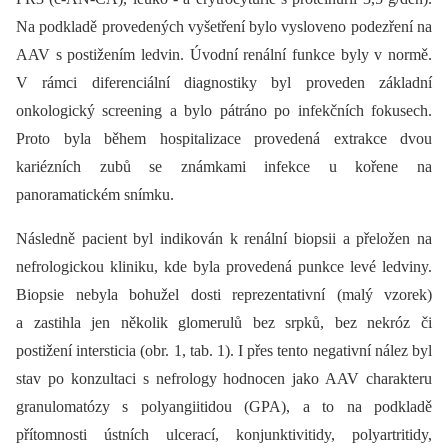
Na podkladě provedených vyšetření bylo vysloveno podezření na
AAV s postižením ledvin. Úvodní renální funkce byly v normě.
V rámci diferenciální diagnostiky byl proveden základní
onkologický screening a bylo pátráno po infekčních fokusech.
Proto byla během hospitalizace provedená extrakce dvou
kariézních zubů se známkami infekce u kořene na
panoramatickém snímku.
Následně pacient byl indikován k renální biopsii a přeložen na
nefrologickou kliniku, kde byla provedená punkce levé ledviny.
Biopsie nebyla bohužel dosti reprezentativní (malý vzorek)
a zastihla jen několik glomerulů bez srpků, bez nekróz či
postižení intersticia (obr. 1, tab. 1). I přes tento negativní nález byl
stav po konzultaci s nefrology hodnocen jako AAV charakteru
granulomatózy s polyangiitidou (GPA), a to na podkladě
přítomnosti ústních ulcerací, konjunktivitidy, polyartritidy,