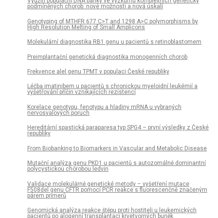
Využití populační DNA banky ve výzkumu komplexních geneticky
podmíněných chorob: nové možnosti a nová úskalí
Genotyping of MTHFR 677 C>T and 1298 A>C polymorphisms by
High Resolution Melting of Small Amplicons
Molekulární diagnostika RB1 genu u pacientů s retinoblastomem
Preimplantační genetická diagnostika monogenních chorob
Frekvence alel genu TPMT v populaci České republiky
Léčba imatinibem u pacientů s chronickou myeloidní leukémií a
vyšetřování příčin vznikajících rezistencí
Korelace genotypu, fenotypu a hladiny mRNA u vybraných
nervosvalových poruch
Hereditární spastická paraparesa typ SPG4 – první výsledky z České
republiky
From Biobanking to Biomarkers in Vascular and Metabolic Disease
Mutační analýza genu PKD1 u pacientů s autozomálně dominantní
polycystickou chorobou ledvin
Validace molekulárně genetické metody – vyšetření mutace
F508del genu CFTR pomocí PCR reakce s fluorescenčně značeným
párem primerů
Genomická analýza reakce štěpu proti hostiteli u leukemických
pacientů po alogenní transplantaci krvetvorných buněk