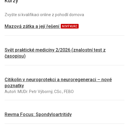
Kurzy
Zvyšte si kvalifikaci online z pohodlí domova
Mazová zátka a její řešení
NOVÝ KURZ
Svět praktické medicíny 2/2026 (znalostní test z
časopisu)
Citikolin v neuroprotekci a neuroregeneraci – nové
poznatky
Autoři: MUDr. Petr Výborný, CSc., FEBO
Revma Focus: Spondyloartritidy