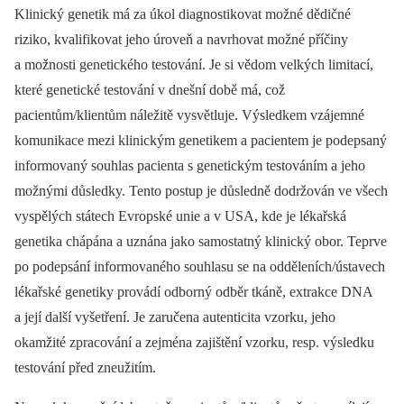
Klinický genetik má za úkol diagnostikovat možné dědičné
riziko, kvalifikovat jeho úroveň a navrhovat možné příčiny
a možnosti genetického testování. Je si vědom velkých limitací,
které genetické testování v dnešní době má, což
pacientům/klientům náležitě vysvětluje. Výsledkem vzájemné
komunikace mezi klinickým genetikem a pacientem je podepsaný
informovaný souhlas pacienta s genetickým testováním a jeho
možnými důsledky. Tento postup je důsledně dodržován ve všech
vyspělých státech Evropské unie a v USA, kde je lékařská
genetika chápána a uznána jako samostatný klinický obor. Teprve
po podepsání informovaného souhlasu se na odděleních/ústavech
lékařské genetiky provádí odborný odběr tkáně, extrakce DNA
a její další vyšetření. Je zaručena autenticita vzorku, jeho
okamžité zpracování a zejména zajištění vzorku, resp. výsledku
testování před zneužitím.