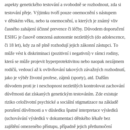
aspekty genetického testování a svobodně se rozhodnout, zda si
testování přeje. Výjimku tvoří pouze onemocnění s nástupem
v dětském věku, nebo ta onemocnění, u kterých je známý vliv
časného zahájení účinné prevence či léčby. Důvodem doporučení
ESHG je časově omezená autonomie nezletilých (do adolescence,
či 18 let), kdy za ně plně rozhodují jejich zákonní zástupci. To
může vést k diskriminaci (pozitivní i negativní) v rámci rodiny,
která se může projevit hyperprotektivitou nebo naopak nezájmem
rodičů, vedoucí až k ovlivňování takových závažných rozhodnutí,
jako je výběr životní profese, zájmů (sporty), atd. Dalším
důvodem proti je i neschopnost nezletilých kontrolovat zachování
důvěrnosti dat získaných genetickým testováním. Zde existuje
riziko celoživotní psychické a sociální stigmatizace na základě
porušení důvěrnosti a v důsledku špatné interpretace výsledků
(uchovávání výsledků v dokumentaci dětského lékaře bez
zajištění omezeného přístupu, případně jejich přetlumočení