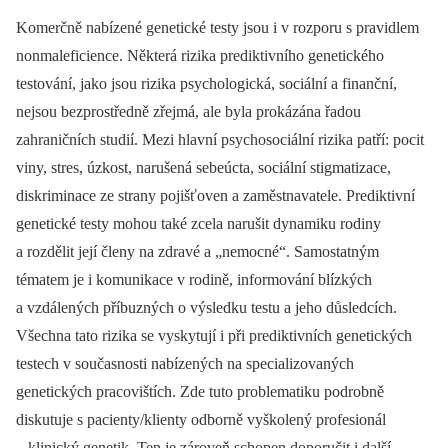
Komerčně nabízené genetické testy jsou i v rozporu s pravidlem
nonmaleficience. Některá rizika prediktivního genetického
testování, jako jsou rizika psychologická, sociální a finanční,
nejsou bezprostředně zřejmá, ale byla prokázána řadou
zahraničních studií. Mezi hlavní psychosociální rizika patří: pocit
viny, stres, úzkost, narušená sebeúcta, sociální stigmatizace,
diskriminace ze strany pojišťoven a zaměstnavatele. Prediktivní
genetické testy mohou také zcela narušit dynamiku rodiny
a rozdělit její členy na zdravé a „nemocné“. Samostatným
tématem je i komunikace v rodině, informování blízkých
a vzdálených příbuzných o výsledku testu a jeho důsledcích.
Všechna tato rizika se vyskytují i při prediktivních genetických
testech v současnosti nabízených na specializovaných
genetických pracovištích. Zde tuto problematiku podrobně
diskutuje s pacienty/klienty odborně vyškolený profesionál
–⁠ klinický genetik. Ten je zároveň schopen doporučit i další