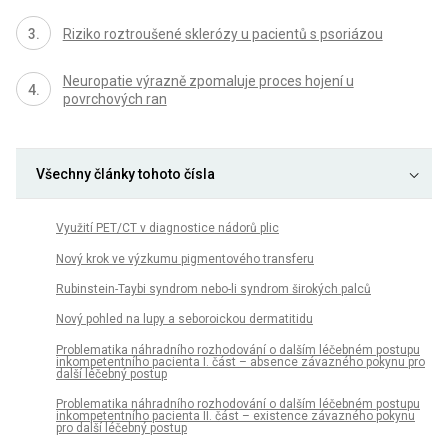
Riziko roztroušené sklerózy u pacientů s psoriázou
Neuropatie výrazně zpomaluje proces hojení u
povrchových ran
Všechny články tohoto čísla
Využití PET/CT v diagnostice nádorů plic
Nový krok ve výzkumu pigmentového transferu
Rubinstein-Taybi syndrom nebo-li syndrom širokých palců
Nový pohled na lupy a seboroickou dermatitidu
Problematika náhradního rozhodování o dalším léčebném postupu
inkompetentního pacienta I. část – absence závazného pokynu pro
další léčebný postup
Problematika náhradního rozhodování o dalším léčebném postupu
inkompetentního pacienta II. část – existence závazného pokynu
pro další léčebný postup