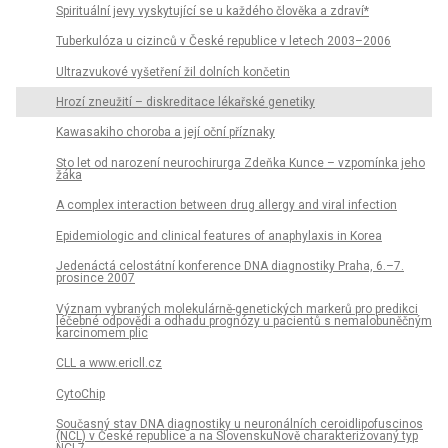
Spirituální jevy vyskytující se u každého člověka a zdraví*
Tuberkulóza u cizinců v České republice v letech 2003–2006
Ultrazvukové vyšetření žil dolních končetin
Hrozí zneužití – diskreditace lékařské genetiky
Kawasakiho choroba a její oční příznaky
Sto let od narození neurochirurga Zdeňka Kunce – vzpomínka jeho
žáka
A complex interaction between drug allergy and viral infection
Epidemiologic and clinical features of anaphylaxis in Korea
Jedenáctá celostátní konference DNA diagnostiky Praha, 6.–7.
prosince 2007
Význam vybraných molekulárně-genetických markerů pro predikci
léčebné odpovědi a odhadu prognózy u pacientů s nemalobuněčným
karcinomem plic
CLL a www.ericll.cz
CytoChip
Současný stav DNA diagnostiky u neuronálních ceroidlipofuscinos
(NCL) v České republice a na SlovenskuNově charakterizovaný typ
NCL7