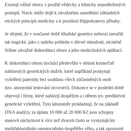
Existují vážné obavy z použití vědecky a klinicky nepodložených
postupů. Navíc může dojít k závažnému zanedbání základních
etických principů medicíny a k porušení Hippokratovy přísahy.
Je zřejmé, že v současné době lékařské genetice nehrozí zneužití
tak tragické, jako z našeho pohledu v dávné minulosti, nicméně
čelíme závažné diskreditaci oboru a jeho medicínských aplikací.
K diskreditaci oboru dochází především v oblasti komerčně
nabízených genetických služeb, které například poskytují
vyšetření paternity bez souhlasu všech zúčastněných osob
(tzv. anonymní testování otcovství). Dokonce se v poslední době
objevují i firmy, které nabízejí dospělým a i dětem tzv. prediktivní
genetické vyšetření. Tyto laboratoře proklamují, že na základě
DNA analýzy za úplatu 10 000 až 20 000 Kč jsou schopny
stanovit náchylnost k více než dvaceti často se vyskytujícím
multifaktoriálním onemocněním dospělého věku, a tak upozornit