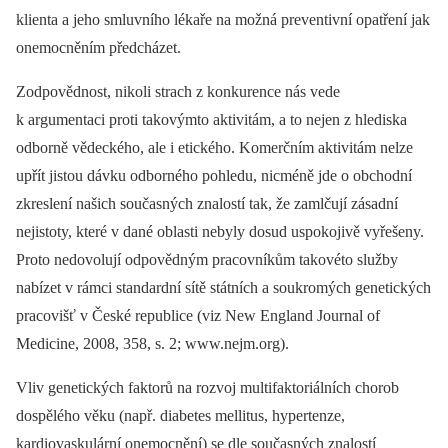
klienta a jeho smluvního lékaře na možná preventivní opatření jak
onemocněním předcházet.
Zodpovědnost, nikoli strach z konkurence nás vede
k argumentaci proti takovýmto aktivitám, a to nejen z hlediska
odborně vědeckého, ale i etického. Komerčním aktivitám nelze
upřít jistou dávku odborného pohledu, nicméně jde o obchodní
zkreslení našich současných znalostí tak, že zamlčují zásadní
nejistoty, které v dané oblasti nebyly dosud uspokojivě vyřešeny.
Proto nedovolují odpovědným pracovníkům takovéto služby
nabízet v rámci standardní sítě státních a soukromých genetických
pracovišť v České republice (viz New England Journal of
Medicine, 2008, 358, s. 2; www.nejm.org).
Vliv genetických faktorů na rozvoj multifaktoriálních chorob
dospělého věku (např. diabetes mellitus, hypertenze,
kardiovaskulární onemocnění) se dle současných znalostí