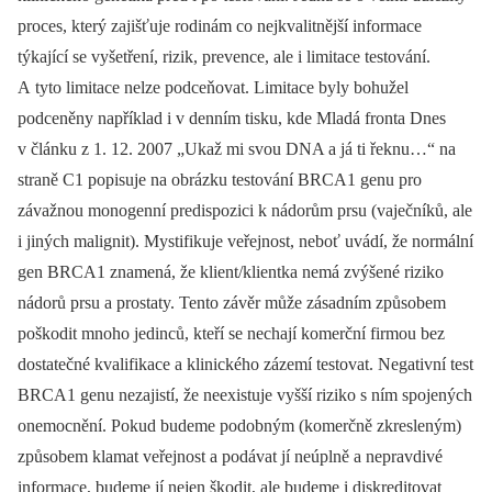
proces, který zajišťuje rodinám co nejkvalitnější informace
týkající se vyšetření, rizik, prevence, ale i limitace testování.
A tyto limitace nelze podceňovat. Limitace byly bohužel
podceněny například i v denním tisku, kde Mladá fronta Dnes
v článku z 1. 12. 2007 „Ukaž mi svou DNA a já ti řeknu…“ na
straně C1 popisuje na obrázku testování BRCA1 genu pro
závažnou monogenní predispozici k nádorům prsu (vaječníků, ale
i jiných malignit). Mystifikuje veřejnost, neboť uvádí, že normální
gen BRCA1 znamená, že klient/klientka nemá zvýšené riziko
nádorů prsu a prostaty. Tento závěr může zásadním způsobem
poškodit mnoho jedinců, kteří se nechají komerční firmou bez
dostatečné kvalifikace a klinického zázemí testovat. Negativní test
BRCA1 genu nezajistí, že neexistuje vyšší riziko s ním spojených
onemocnění. Pokud budeme podobným (komerčně zkresleným)
způsobem klamat veřejnost a podávat jí neúplně a nepravdivé
informace, budeme jí nejen škodit, ale budeme i diskreditovat