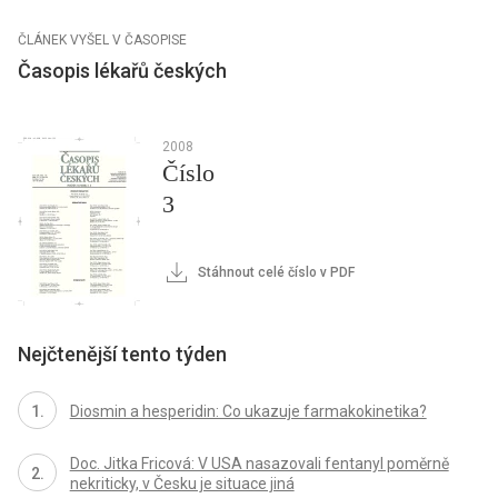
ČLÁNEK VYŠEL V ČASOPISE
Časopis lékařů českých
2008
Číslo
3
Stáhnout celé číslo v PDF
Nejčtenější tento týden
Diosmin a hesperidin: Co ukazuje farmakokinetika?
Doc. Jitka Fricová: V USA nasazovali fentanyl poměrně
nekriticky, v Česku je situace jiná