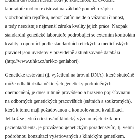
laboratoře mohou existovat na základě pouhého zápisu
v obchodním rejstříku, neboť zatím nejde o vázanou činnost,
a tedy neexistuje nejmenší záruka kvality jejich práce. Naopak
standardní genetické laboratoře podrobující se externím kontrolám
kvality a operující podle standardních etických a medicínských
pravidel jsou uvedeny v pravidelně aktualizované databázi
(http://www.uhkt.cz/nrl/kc-genlabori).
Genetické testování (tj. vyšetření na úrovni DNA), které skutečně
může odhalit rizika některých geneticky podmíněných
onemocnění, je dnes rutinně prováděno a hrazeno pojišťovnami
na odborných genetických pracovištích (státních a soukromých),
která k tomu mají požadovanou a kontrolovanou kvalifikaci.
Jelikož se jedná o testování klinický významných rizik pro
pacienta/klienta, je provázeno genetickým poradenstvím, tj. velmi
podrobnou konzultací vyšetřovaných s klinickým genetikem.