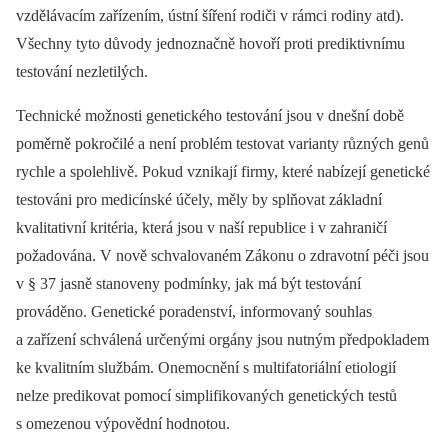
vzdělávacím zařízením, ústní šíření rodiči v rámci rodiny atd).
Všechny tyto důvody jednoznačně hovoří proti prediktivnímu
testování nezletilých.
Technické možnosti genetického testování jsou v dnešní době
poměrně pokročilé a není problém testovat varianty různých genů
rychle a spolehlivě. Pokud vznikají firmy, které nabízejí genetické
testováni pro medicínské účely, měly by splňovat základní
kvalitativní kritéria, která jsou v naší republice i v zahraničí
požadována. V nově schvalovaném Zákonu o zdravotní péči jsou
v § 37 jasně stanoveny podmínky, jak má být testování
prováděno. Genetické poradenství, informovaný souhlas
a zařízení schválená určenými orgány jsou nutným předpokladem
ke kvalitním službám. Onemocnění s multifatoriální etiologií
nelze predikovat pomocí simplifikovaných genetických testů
s omezenou výpovědní hodnotou.