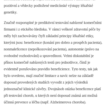
pozitivní a vědecky podložené medicínské výstupy lékařské
genetiky.
Značně rozporuplné je prediktivní testování nabízené komerčními
firmami i z etického hlediska. V rámci veškeré zdravotní péče by
měly být zachovávány čtyři základní principy lékařské etiky,
kterými jsou: beneficence (konání pro dobro a prospěch pacienta),
nonmaleficence (nepoškozování pacienta), autonomie (právo na
svobodné rozhodování) a spravedlnost. Velmi diskutabilní je
přínos komerčně nabízených testů pro jednotlivce, čímž je
evidentně porušováno pravidlo beneficience. Tyto testy, tak jak
bylo uvedeno, mají značné limitace a navíc nelze na základě
doposud provedených studiích vyvodit z jejich výsledků
jednoznačné klinické závěry. Dvojnásob otázka beneficence platí
při testování chorob, u kterých není doposud známá ani možná
účinná prevence a léčba (např. Alzheimerova choroba).