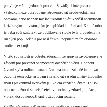
pohybuje v řádu jednotek procent. Zavádějící interpretace
výsledku může vyšetřované iatrogenizovat neodůvodněnými
obavami, nebo naopak falešně uklidnit a vést k vyšší náchylnosti
k rizikovým aktivitám, jako je například kouření atd. Kromě toho
je třeba zdůraznit fakt, že publikované studie byly provedeny na
různých populacích a pro naší českou populaci zatím obdobné
studie neexistují.
V této souvislosti je potřeba zdůraznit, že správná životospráva je
zásadní pro prevenci onemocnění dospělého věku. Hodnotit
životní styl a rodinnou anamnézu a na tomto základě indikovat
odborné genetické testování i navrhovat zásadní změny životního
stylu i preventivní sledování je úkolem každého lékaře. To jsou
obecné možnosti skutečně efektivní ochrany zdraví populace,
v praxi dosud nepoužívané v žádoucím rozsahu.
Dalším důvodem našich obav je skutečnost, že uvedené