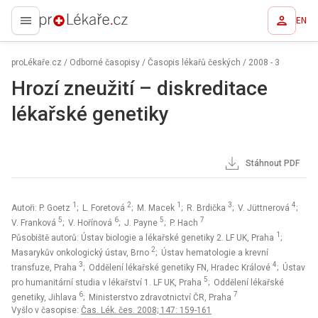
EN
proLékaře.cz
proLékaře.cz
/
Odborné časopisy
/
Časopis lékařů českých
/
2008 - 3
Hrozí zneužití – diskreditace
lékařské genetiky
Stáhnout PDF
1
2
1
3
4
Autoři: P. Goetz
; L. Foretová
; M. Macek
; R. Brdička
; V. Jüttnerová
;
5
6
5
7
V. Franková
; V. Hořínová
; J. Payne
; P. Hach
1
Působiště autorů: Ústav biologie a lékařské genetiky 2. LF UK, Praha
;
2
Masarykův onkologický ústav, Brno
; Ústav hematologie a krevní
3
4
transfuze, Praha
; Oddělení lékařské genetiky FN, Hradec Králové
; Ústav
5
pro humanitární studia v lékařství 1. LF UK, Praha
; Oddělení lékařské
6
7
genetiky, Jihlava
; Ministerstvo zdravotnictví ČR, Praha
Vyšlo v časopise:
Čas. Lék. čes. 2008; 147: 159-161