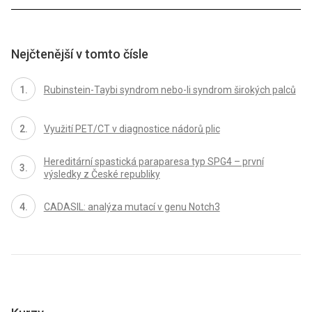
Nejčtenější v tomto čísle
Rubinstein-Taybi syndrom nebo-li syndrom širokých palců
Využití PET/CT v diagnostice nádorů plic
Hereditární spastická paraparesa typ SPG4 – první
výsledky z České republiky
CADASIL: analýza mutací v genu Notch3