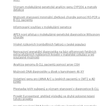
Význam molekulárně genetické analýzy genu CYP2D6 a metody
detekce
Možnosti stanovení minimální zbytkové choroby pomocí RQ-PCR u
B-CLL pacientů
Informovaný souhlas v molekulární genetice
APEX-nový přístup v molekulárně genetické diagnostice Wilsonovy
choroby
Výskyt rizikových trombofilních faktorů v české populaci
Neinvazivní prenatální diagnostika na bázi přítomnosti fetálních
extracelulárních nukleových kyselin v mateřské cirkulaci a její
současné možnosti
Analýza genomu B-CLL pacientů pomocí array CGH
Možnosti DNA diagnostiky u dívek s karyotypem 46,XY
Vyšetření genu pro LMNA A/C u českých pacientů s CMT2 a AD
EDMD
Přestavba IgVH subgenů a význam stanovení v diagnostice B-CLL
Projekt Eurogentest: přehled výsledků ve druhé polovině řešení
tohoto projektu