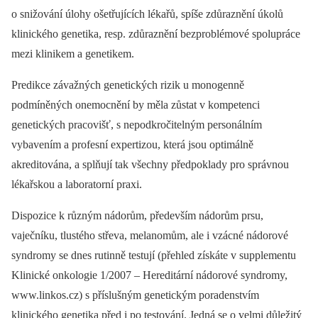
o snižování úlohy ošetřujících lékařů, spíše zdůraznění úkolů
klinického genetika, resp. zdůraznění bezproblémové spolupráce
mezi klinikem a genetikem.
Predikce závažných genetických rizik u monogenně
podmíněných onemocnění by měla zůstat v kompetenci
genetických pracovišť, s nepodkročitelným personálním
vybavením a profesní expertizou, která jsou optimálně
akreditována, a splňují tak všechny předpoklady pro správnou
lékařskou a laboratorní praxi.
Dispozice k různým nádorům, především nádorům prsu,
vaječníku, tlustého střeva, melanomům, ale i vzácné nádorové
syndromy se dnes rutinně testují (přehled získáte v supplementu
Klinické onkologie 1/2007 –⁠ Hereditární nádorové syndromy,
www.linkos.cz) s příslušným genetickým poradenstvím
klinického genetika před i po testování. Jedná se o velmi důležitý