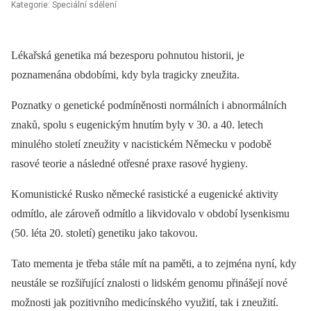
Kategorie: Speciální sdělení
Lékařská genetika má bezesporu pohnutou historii, je
poznamenána obdobími, kdy byla tragicky zneužita.
Poznatky o genetické podmíněnosti normálních i abnormálních
znaků, spolu s eugenickým hnutím byly v 30. a 40. letech
minulého století zneužity v nacistickém Německu v podobě
rasové teorie a následné otřesné praxe rasové hygieny.
Komunistické Rusko německé rasistické a eugenické aktivity
odmítlo, ale zároveň odmítlo a likvidovalo v období lysenkismu
(50. léta 20. století) genetiku jako takovou.
Tato mementa je třeba stále mít na paměti, a to zejména nyní, kdy
neustále se rozšiřující znalosti o lidském genomu přinášejí nové
možnosti jak pozitivního medicínského využití, tak i zneužití.