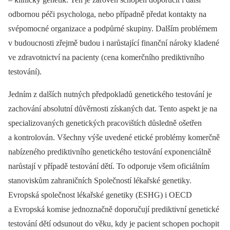
odbornou péči psychologa, nebo případně předat kontakty na
svépomocné organizace a podpůrné skupiny. Dalším problémem
v budoucnosti zřejmě budou i narůstající finanční nároky kladené
ve zdravotnictví na pacienty (cena komerčního prediktivního
testování).
Jedním z dalších nutných předpokladů genetického testování je
zachování absolutní důvěrnosti získaných dat. Tento aspekt je na
specializovaných genetických pracovištích důsledně ošetřen
a kontrolován. Všechny výše uvedené etické problémy komerčně
nabízeného prediktivního genetického testování exponenciálně
narůstají v případě testování dětí. To odporuje všem oficiálním
stanoviskům zahraničních Společností lékařské genetiky.
Evropská společnost lékařské genetiky (ESHG) i OECD
a Evropská komise jednoznačně doporučují prediktivní genetické
testování dětí odsunout do věku, kdy je pacient schopen pochopit