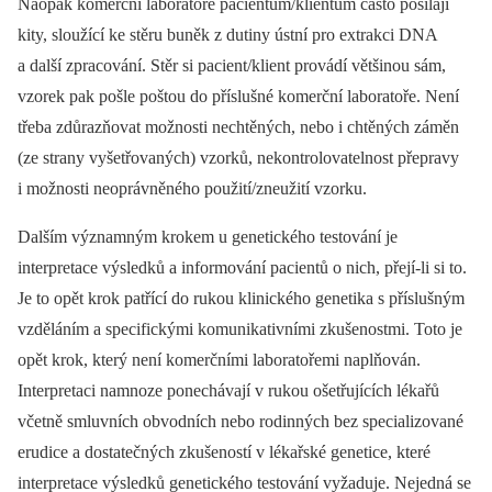
Naopak komerční laboratoře pacientům/klientům často posílají
kity, sloužící ke stěru buněk z dutiny ústní pro extrakci DNA
a další zpracování. Stěr si pacient/klient provádí většinou sám,
vzorek pak pošle poštou do příslušné komerční laboratoře. Není
třeba zdůrazňovat možnosti nechtěných, nebo i chtěných záměn
(ze strany vyšetřovaných) vzorků, nekontrolovatelnost přepravy
i možnosti neoprávněného použití/zneužití vzorku.
Dalším významným krokem u genetického testování je
interpretace výsledků a informování pacientů o nich, přejí-li si to.
Je to opět krok patřící do rukou klinického genetika s příslušným
vzděláním a specifickými komunikativními zkušenostmi. Toto je
opět krok, který není komerčními laboratořemi naplňován.
Interpretaci namnoze ponechávají v rukou ošetřujících lékařů
včetně smluvních obvodních nebo rodinných bez specializované
erudice a dostatečných zkušeností v lékařské genetice, které
interpretace výsledků genetického testování vyžaduje. Nejedná se