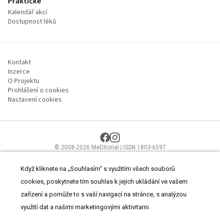
Praktické
Kalendář akcí
Dostupnost léků
Kontakt
Inzerce
O Projektu
Prohlášení o cookies
Nastavení cookies
© 2008-2026 MeDitorial | ISSN 1803-6597
Stránky proLékaře.cz jsou určeny výhradně odborníkům ve
zdravotnictví.
Čtěte prohlášení
a
Zásady zpracování osobních údajů
.
Když kliknete na „Souhlasím“ s využitím všech souborů
cookies, poskytnete tím souhlas k jejich ukládání ve vašem
zařízení a pomůže to s vaší navigací na stránce, s analýzou
využití dat a našimi marketingovými aktivitami.