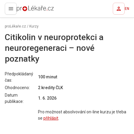
EN
proLékaře.cz
proLékaře.cz
/
Kurzy
Citikolin v neuroprotekci a
neuroregeneraci – nové
poznatky
Předpokládaný
100 minut
čas:
Ohodnoceno:
2 kredity
ČLK
Datum
1. 6. 2026
publikace:
Pro možnost absolvování on-line kurzu je třeba
se
přihlásit
.