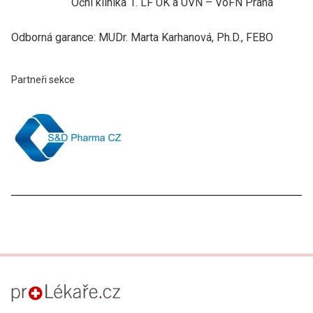
Oční klinika 1. LF UK a ÚVN – VoFN Praha
Odborná garance: MUDr. Marta Karhanová, Ph.D., FEBO
Partneři sekce
proLékaře.cz