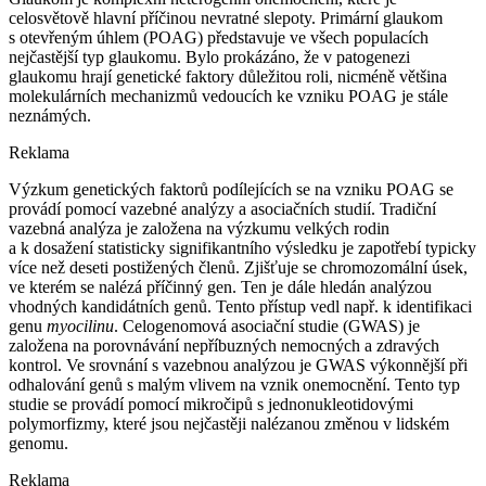
celosvětově hlavní příčinou nevratné slepoty. Primární glaukom
s otevřeným úhlem (POAG) představuje ve všech populacích
nejčastější typ glaukomu. Bylo prokázáno, že v patogenezi
glaukomu hrají genetické faktory důležitou roli, nicméně většina
molekulárních mechanizmů vedoucích ke vzniku POAG je stále
neznámých.
Reklama
Výzkum genetických faktorů podílejících se na vzniku POAG se
provádí pomocí vazebné analýzy a asociačních studií. Tradiční
vazebná analýza je založena na výzkumu velkých rodin
a k dosažení statisticky signifikantního výsledku je zapotřebí typicky
více než deseti postižených členů. Zjišťuje se chromozomální úsek,
ve kterém se nalézá příčinný gen. Ten je dále hledán analýzou
vhodných kandidátních genů. Tento přístup vedl např. k identifikaci
genu
myocilinu
. Celogenomová asociační studie (GWAS) je
založena na porovnávání nepříbuzných nemocných a zdravých
kontrol. Ve srovnání s vazebnou analýzou je GWAS výkonnější při
odhalování genů s malým vlivem na vznik onemocnění. Tento typ
studie se provádí pomocí mikročipů s jednonukleotidovými
polymorfizmy, které jsou nejčastěji nalézanou změnou v lidském
genomu.
Reklama