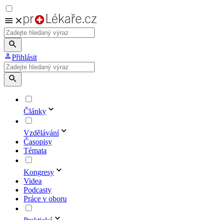
Přihlásit
Články
Vzdělávání
Časopisy
Témata
Kongresy
Videa
Podcasty
Práce v oboru