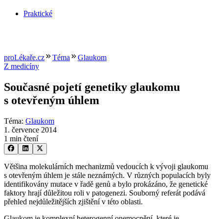
Praktické
proLékaře.cz
Téma
Glaukom
Z medicíny
Současné pojetí genetiky glaukomu
s otevřeným úhlem
Téma
:
Glaukom
1. července 2014
1 min čtení
Většina molekulárních mechanizmů vedoucích k vývoji glaukomu
s otevřeným úhlem je stále neznámých. V různých populacích byly
identifikovány mutace v řadě genů a bylo prokázáno, že genetické
faktory hrají důležitou roli v patogenezi. Souborný referát podává
přehled nejdůležitějších zjištění v této oblasti.
Glaukom je komplexní heterogenní onemocnění, které je