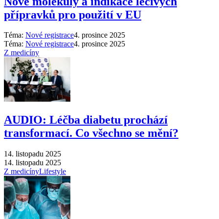
Nové molekuly a indikace léčivých
přípravků pro použití v EU
Téma:
Nové registrace
4. prosince 2025
Téma:
Nové registrace
4. prosince 2025
Z medicíny
AUDIO: Léčba diabetu prochází
transformací. Co všechno se mění?
14. listopadu 2025
14. listopadu 2025
Z medicíny
Lifestyle