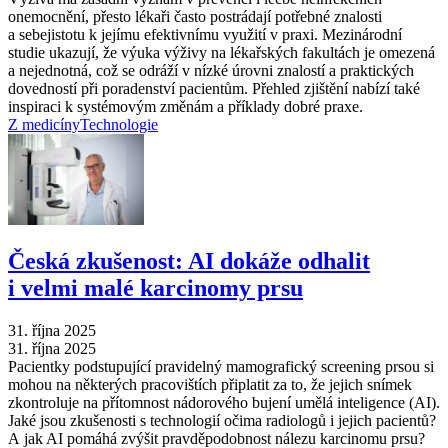
onemocnění, přesto lékaři často postrádají potřebné znalosti
a sebejistotu k jejímu efektivnímu využití v praxi. Mezinárodní
studie ukazují, že výuka výživy na lékařských fakultách je omezená
a nejednotná, což se odráží v nízké úrovni znalostí a praktických
dovedností při poradenství pacientům. Přehled zjištění nabízí také
inspiraci k systémovým změnám a příklady dobré praxe.
Z medicíny
Technologie
Česká zkušenost: AI dokáže odhalit
i velmi malé karcinomy prsu
31. října 2025
31. října 2025
Pacientky podstupující pravidelný mamografický screening prsou si
mohou na některých pracovištích připlatit za to, že jejich snímek
zkontroluje na přítomnost nádorového bujení umělá inteligence (AI).
Jaké jsou zkušenosti s technologií očima radiologů i jejich pacientů?
A jak AI pomáhá zvýšit pravděpodobnost nálezu karcinomu prsu?