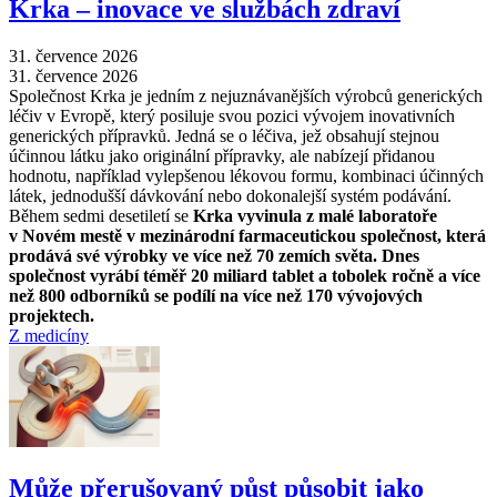
Krka –⁠ inovace ve službách zdraví
31. července 2026
31. července 2026
Společnost Krka je jedním z nejuznávanějších výrobců generických
léčiv v Evropě, který posiluje svou pozici vývojem inovativních
generických přípravků. Jedná se o léčiva, jež obsahují stejnou
účinnou látku jako originální přípravky, ale nabízejí přidanou
hodnotu, například vylepšenou lékovou formu, kombinaci účinných
látek, jednodušší dávkování nebo dokonalejší systém podávání.
Během sedmi desetiletí se
Krka vyvinula z malé laboratoře
v Novém mestě v mezinárodní farmaceutickou společnost, která
prodává své výrobky ve více než 70 zemích světa. Dnes
společnost vyrábí téměř 20 miliard tablet a tobolek ročně a více
než 800 odborníků se podílí na více než 170 vývojových
projektech.
Z medicíny
Může přerušovaný půst působit jako