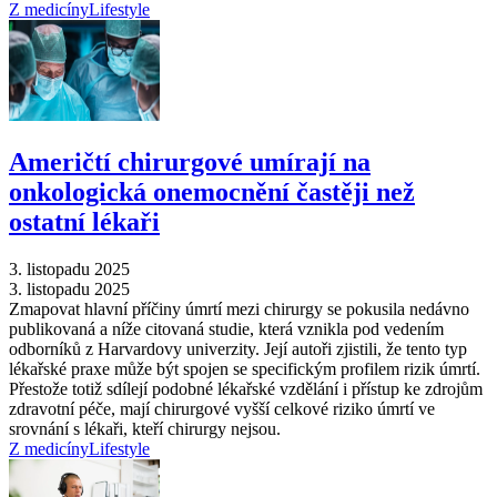
Z medicíny
Lifestyle
Američtí chirurgové umírají na
onkologická onemocnění častěji než
ostatní lékaři
3. listopadu 2025
3. listopadu 2025
Zmapovat hlavní příčiny úmrtí mezi chirurgy se pokusila nedávno
publikovaná a níže citovaná studie, která vznikla pod vedením
odborníků z Harvardovy univerzity. Její autoři zjistili, že tento typ
lékařské praxe může být spojen se specifickým profilem rizik úmrtí.
Přestože totiž sdílejí podobné lékařské vzdělání i přístup ke zdrojům
zdravotní péče, mají chirurgové vyšší celkové riziko úmrtí ve
srovnání s lékaři, kteří chirurgy nejsou.
Z medicíny
Lifestyle