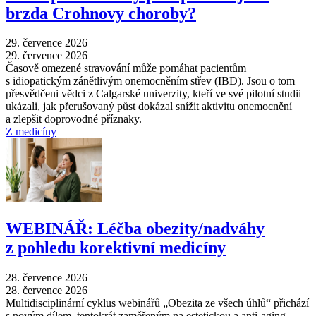
brzda Crohnovy choroby?
29. července 2026
29. července 2026
Časově omezené stravování může pomáhat pacientům
s idiopatickým zánětlivým onemocněním střev (IBD). Jsou o tom
přesvědčeni vědci z Calgarské univerzity, kteří ve své pilotní studii
ukázali, jak přerušovaný půst dokázal snížit aktivitu onemocnění
a zlepšit doprovodné příznaky.
Z medicíny
WEBINÁŘ: Léčba obezity/nadváhy
z pohledu korektivní medicíny
28. července 2026
28. července 2026
Multidisciplinární cyklus webinářů „Obezita ze všech úhlů“ přichází
s novým dílem, tentokrát zaměřeným na estetickou a anti-aging