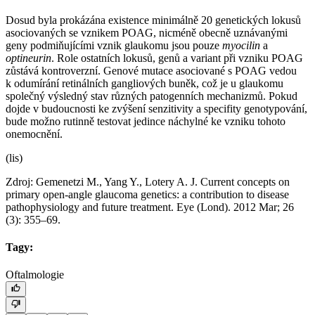
Dosud byla prokázána existence minimálně 20 genetických lokusů
asociovaných se vznikem POAG, nicméně obecně uznávanými
geny podmiňujícími vznik glaukomu jsou pouze
myocilin
a
optineurin
. Role ostatních lokusů, genů a variant při vzniku POAG
zůstává kontroverzní. Genové mutace asociované s POAG vedou
k odumírání retinálních gangliových buněk, což je u glaukomu
společný výsledný stav různých patogenních mechanizmů. Pokud
dojde v budoucnosti ke zvýšení senzitivity a specifity genotypování,
bude možno rutinně testovat jedince náchylné ke vzniku tohoto
onemocnění.
(lis)
Zdroj: Gemenetzi M., Yang Y., Lotery A. J. Current concepts on
primary open-angle glaucoma genetics: a contribution to disease
pathophysiology and future treatment. Eye (Lond). 2012 Mar; 26
(3): 355–69.
Tagy:
Oftalmologie