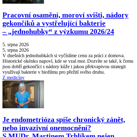
Pracovní osamění, moroví svišti, nádory
gekončíků a vystřelující bakterie
–⁠ „jednohubky“ z výzkumu 2026/24
5. srpna 2026
5. srpna 2026
V dnešních jednohubkách si vyčíslíme cenu za práci z domova.
Historické okénko napoví, kde se vzal mor. Dozvíte se také, k čemu
jsou dobří gekončíci s nádory kůže i jakou překvapivou strategii
využívají bakterie v biofilmu pro přežití svého druhu.
Z medicíny
Je endometrióza spíše chronický zánět,
nebo invazivní onemocnění?
S MUDr. Martinem Trhlíkem nejen