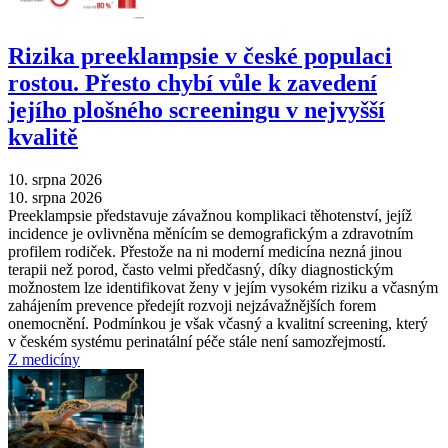
Rizika preeklampsie v české populaci
rostou. Přesto chybí vůle k zavedení
jejího plošného screeningu v nejvyšší
kvalitě
10. srpna 2026
10. srpna 2026
Preeklampsie představuje závažnou komplikaci těhotenství, jejíž
incidence je ovlivněna měnícím se demografickým a zdravotním
profilem rodiček. Přestože na ni moderní medicína nezná jinou
terapii než porod, často velmi předčasný, díky diagnostickým
možnostem lze identifikovat ženy v jejím vysokém riziku a včasným
zahájením prevence předejít rozvoji nejzávažnějších forem
onemocnění. Podmínkou je však včasný a kvalitní screening, který
v českém systému perinatální péče stále není samozřejmostí.
Z medicíny