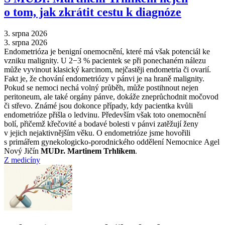
o tom, jak zkrátit cestu k diagnóze
3. srpna 2026
3. srpna 2026
Endometrióza je benigní onemocnění, které má však potenciál ke
vzniku malignity. U 2−3 % pacientek se při ponechaném nálezu
může vyvinout klasický karcinom, nejčastěji endometria či ovarií.
Fakt je, že chování endometriózy v pánvi je na hraně malignity.
Pokud se nemoci nechá volný průběh, může postihnout nejen
peritoneum, ale také orgány pánve, dokáže zneprůchodnit močovod
či střevo. Známé jsou dokonce případy, kdy pacientka kvůli
endometrióze přišla o ledvinu. Především však toto onemocnění
bolí, přičemž křečovité a bodavé bolesti v pánvi zatěžují ženy
v jejich nejaktivnějším věku. O endometrióze jsme hovořili
s primářem gynekologicko-porodnického oddělení Nemocnice Agel
Nový Jičín
MUDr. Martinem Trhlíkem
.
Z medicíny