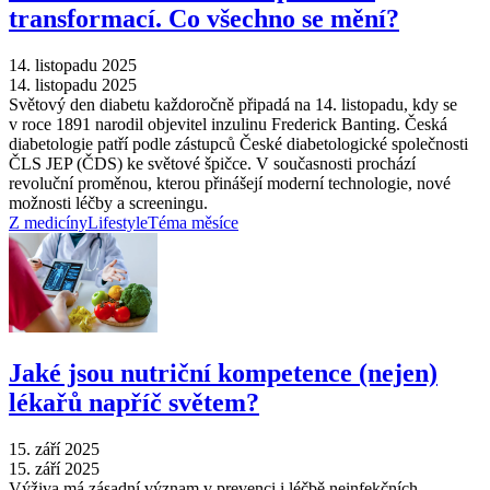
transformací. Co všechno se mění?
14. listopadu 2025
14. listopadu 2025
Světový den diabetu každoročně připadá na 14. listopadu, kdy se
v roce 1891 narodil objevitel inzulinu Frederick Banting. Česká
diabetologie patří podle zástupců České diabetologické společnosti
ČLS JEP (ČDS) ke světové špičce. V současnosti prochází
revoluční proměnou, kterou přinášejí moderní technologie, nové
možnosti léčby a screeningu.
Z medicíny
Lifestyle
Téma měsíce
Jaké jsou nutriční kompetence (nejen)
lékařů napříč světem?
15. září 2025
15. září 2025
Výživa má zásadní význam v prevenci i léčbě neinfekčních