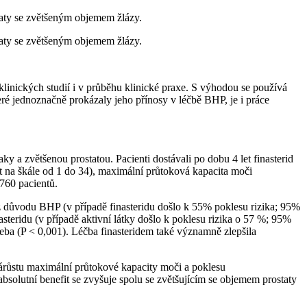
staty se zvětšeným objemem žlázy.
staty se zvětšeným objemem žlázy.
klinických studií i v průběhu klinické praxe. S výhodou se používá
eré jednoznačně prokázaly jeho přínosy v léčbě BHP, je i práce
a zvětšenou prostatou. Pacienti dostávali po dobu 4 let finasterid
 na škále od 1 do 34), maximální průtoková kapacita moči
760 pacientů.
z důvodu BHP (v případě finasteridu došlo k 55% poklesu rizika; 95%
steridu (v případě aktivní látky došlo k poklesu rizika o 57 %; 95%
eba (P < 0,001). Léčba finasteridem také významně zlepšila
nárůstu maximální průtokové kapacity moči a poklesu
absolutní benefit se zvyšuje spolu se zvětšujícím se objemem prostaty