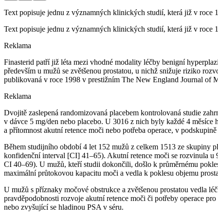
Text popisuje jednu z významných klinických studií, která již v roce 
Text popisuje jednu z významných klinických studií, která již v roce 
Reklama
Finasterid patří již léta mezi vhodné modality léčby benigní hyperpla
především u mužů se zvětšenou prostatou, u nichž snižuje riziko rozvo
publikovaná v roce 1998 v prestižním The New England Journal of M
Reklama
Dvojitě zaslepená randomizovaná placebem kontrolovaná studie zahrno
v dávce 5 mg⁠/⁠den nebo placebo. U 3016 z nich byly každé 4 měsíce
a přítomnost akutní retence moči nebo potřeba operace, v podskupině
Během studijního období 4 let 152 mužů z celkem 1513 ze skupiny pl
konfidenční interval [CI] 41–65). Akutní retence moči se rozvinula u 
CI 40–69). U mužů, kteří studii dokončili, došlo k průměrnému pokle
maximální průtokovou kapacitu moči a vedla k poklesu objemu prosta
U mužů s příznaky močové obstrukce a zvětšenou prostatou vedla léč
pravděpodobnosti rozvoje akutní retence moči či potřeby operace pro B
nebo zvyšující se hladinou PSA v séru.