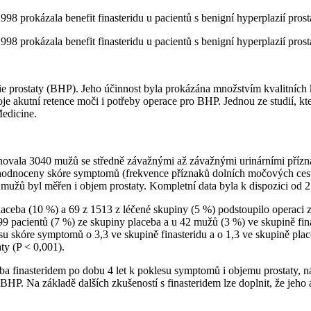
1998 prokázala benefit finasteridu u pacientů s benigní hyperplazií pro
1998 prokázala benefit finasteridu u pacientů s benigní hyperplazií pro
zie prostaty (BHP). Jeho účinnost byla prokázána množstvím kvalitních 
je akutní retence moči i potřeby operace pro BHP. Jednou ze studií, kt
edicine.
vala 3040 mužů se středně závažnými až závažnými urinárními příznaky 
 hodnoceny skóre symptomů (frekvence příznaků dolních močových cest
 mužů byl měřen i objem prostaty. Kompletní data byla k dispozici od 2
aceba (10 %) a 69 z 1513 z léčené skupiny (5 %) podstoupilo operaci 
99 pacientů (7 %) ze skupiny placeba a u 42 mužů (3 %) ve skupině fina
su skóre symptomů o 3,3 ve skupině finasteridu a o 1,3 ve skupině plac
ty (P < 0,001).
ba finasteridem po dobu 4 let k poklesu symptomů i objemu prostaty, 
HP. Na základě dalších zkušeností s finasteridem lze doplnit, že jeho 