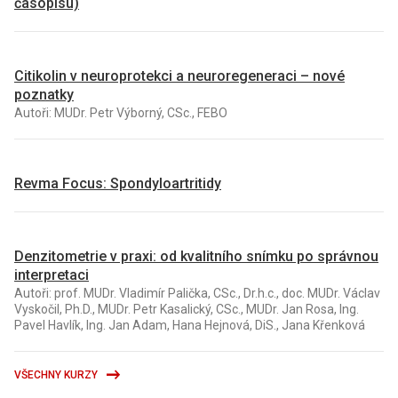
časopisu)
Citikolin v neuroprotekci a neuroregeneraci – nové
poznatky
Autoři: MUDr. Petr Výborný, CSc., FEBO
Revma Focus: Spondyloartritidy
Denzitometrie v praxi: od kvalitního snímku po správnou
interpretaci
Autoři: prof. MUDr. Vladimír Palička, CSc., Dr.h.c., doc. MUDr. Václav
Vyskočil, Ph.D., MUDr. Petr Kasalický, CSc., MUDr. Jan Rosa, Ing.
Pavel Havlík, Ing. Jan Adam, Hana Hejnová, DiS., Jana Křenková
VŠECHNY KURZY