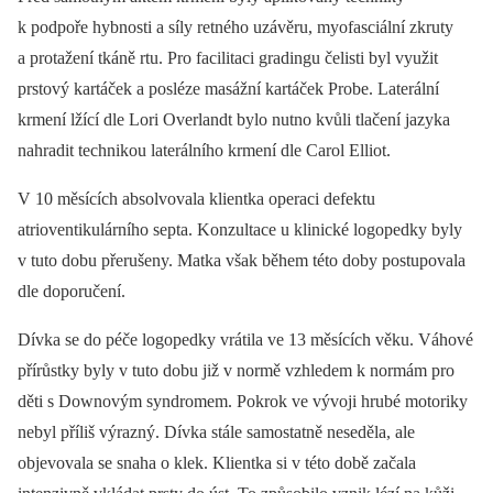
k podpoře hybnosti a síly retného uzávěru, myofasciální zkruty
a protažení tkáně rtu. Pro facilitaci gradingu čelisti byl využit
prstový kartáček a posléze masážní kartáček Probe. Laterální
krmení lžící dle Lori Overlandt bylo nutno kvůli tlačení jazyka
nahradit technikou laterálního krmení dle Carol Elliot.
V 10 měsících absolvovala klientka operaci defektu
atrioventikulárního septa. Konzultace u klinické logopedky byly
v tuto dobu přerušeny. Matka však během této doby postupovala
dle doporučení.
Dívka se do péče logopedky vrátila ve 13 měsících věku. Váhové
přírůstky byly v tuto dobu již v normě vzhledem k normám pro
děti s Downovým syndromem. Pokrok ve vývoji hrubé motoriky
nebyl příliš výrazný. Dívka stále samostatně neseděla, ale
objevovala se snaha o klek. Klientka si v této době začala