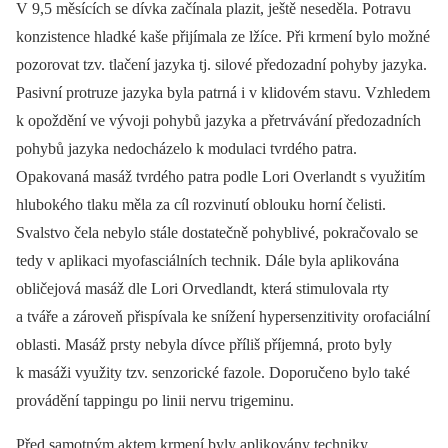
V 9,5 měsících se dívka začínala plazit, ještě neseděla. Potravu
konzistence hladké kaše přijímala ze lžíce. Při krmení bylo možné
pozorovat tzv. tlačení jazyka tj. silové předozadní pohyby jazyka.
Pasivní protruze jazyka byla patrná i v klidovém stavu. Vzhledem
k opoždění ve vývoji pohybů jazyka a přetrvávání předozadních
pohybů jazyka nedocházelo k modulaci tvrdého patra.
Opakovaná masáž tvrdého patra podle Lori Overlandt s využitím
hlubokého tlaku měla za cíl rozvinutí oblouku horní čelisti.
Svalstvo čela nebylo stále dostatečně pohyblivé, pokračovalo se
tedy v aplikaci myofasciálních technik. Dále byla aplikována
obličejová masáž dle Lori Orvedlandt, která stimulovala rty
a tváře a zároveň přispívala ke snížení hypersenzitivity orofaciální
oblasti. Masáž prsty nebyla dívce příliš příjemná, proto byly
k masáži využity tzv. senzorické fazole. Doporučeno bylo také
provádění tappingu po linii nervu trigeminu.
Před samotným aktem krmení byly aplikovány techniky