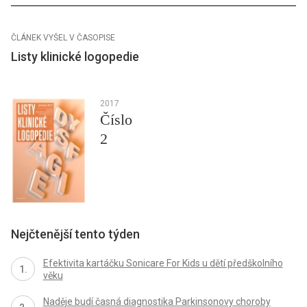
ČLÁNEK VYŠEL V ČASOPISE
Listy klinické logopedie
2017
Číslo
2
Nejčtenější tento týden
Efektivita kartáčku Sonicare For Kids u dětí předškolního
věku
Naděje budí časná diagnostika Parkinsonovy choroby