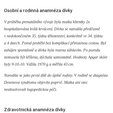
Osobní a rodinná anamnéza dívky
V průběhu prenatálního vývoje byla matka klientky 2x
hospitalizována kvůli krvácení. Dívka se narodila předčasně
v nedokončeném 35. týdnu těhotenství, konkrétně ve 34. týdnu
a 4 dnech. Porod proběhl bez komplikací přirozenou cestou. Byl
zahájen spontánně a dívka byla rozena záhlavím. Po porodu
nemusela být kříšena, dýchala samostatně. Hodnoty Apgar skóre
byly 9-10-10. Vážila 1970
g a měřila 43
cm.
Narodila se jako první dítě do úplné rodiny. V rodině se diagnóza
Downova syndromu objevila poprvé. Matka ani otec
neabsolvovali logopedickou péči.
Zdravotnická anamnéza dívky