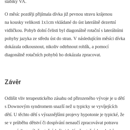
slabiky VA.
O měsíc později přijímala dívka již pevnou stravu krájenou
na kousky velikosti 1x1cm vkládané do úst laterálně dezertní
vidličkou. Pohyb dolní čelisti byl diagonálně rotační s laterálními
pohyby jazyka ze středu úst do stran. V následujícím měsíci dívka
dokázala odkousnout, nikoliv odtrhnout rohlík, a pomocí
diagonálně rotačních pohybů ho dokázala zpracovat.
Závěr
Odlišit vliv terapeutického zásahu od přirozeného vývoje je u dětí
s Downovým syndromem snazší než u typicky se vyvíjejících
dětí. U těchto dětí s výraznějšími projevy hypotonie je typické, že
se v průběhu dětství či dospívání nenaučí zpracovávat potravu