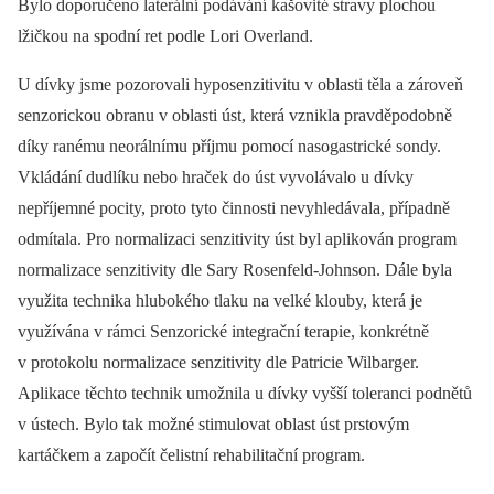
Bylo doporučeno laterální podávání kašovité stravy plochou
lžičkou na spodní ret podle Lori Overland.
U dívky jsme pozorovali hyposenzitivitu v oblasti těla a zároveň
senzorickou obranu v oblasti úst, která vznikla pravděpodobně
díky ranému neorálnímu příjmu pomocí nasogastrické sondy.
Vkládání dudlíku nebo hraček do úst vyvolávalo u dívky
nepříjemné pocity, proto tyto činnosti nevyhledávala, případně
odmítala. Pro normalizaci senzitivity úst byl aplikován program
normalizace senzitivity dle Sary Rosenfeld-Johnson. Dále byla
využita technika hlubokého tlaku na velké klouby, která je
využívána v rámci Senzorické integrační terapie, konkrétně
v protokolu normalizace senzitivity dle Patricie Wilbarger.
Aplikace těchto technik umožnila u dívky vyšší toleranci podnětů
v ústech. Bylo tak možné stimulovat oblast úst prstovým
kartáčkem a započít čelistní rehabilitační program.