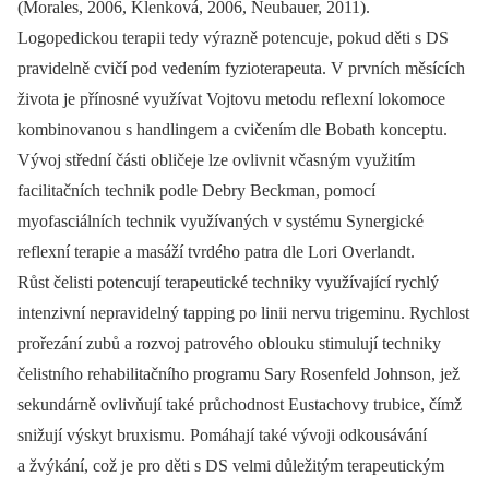
(Morales, 2006, Klenková, 2006, Neubauer, 2011).
Logopedickou terapii tedy výrazně potencuje, pokud děti s DS
pravidelně cvičí pod vedením fyzioterapeuta. V prvních měsících
života je přínosné využívat Vojtovu metodu reflexní lokomoce
kombinovanou s handlingem a cvičením dle Bobath konceptu.
Vývoj střední části obličeje lze ovlivnit včasným využitím
facilitačních technik podle Debry Beckman, pomocí
myofasciálních technik využívaných v systému Synergické
reflexní terapie a masáží tvrdého patra dle Lori Overlandt.
Růst čelisti potencují terapeutické techniky využívající rychlý
intenzivní nepravidelný tapping po linii nervu trigeminu. Rychlost
prořezání zubů a rozvoj patrového oblouku stimulují techniky
čelistního rehabilitačního programu Sary Rosenfeld Johnson, jež
sekundárně ovlivňují také průchodnost Eustachovy trubice, čímž
snižují výskyt bruxismu. Pomáhají také vývoji odkousávání
a žvýkání, což je pro děti s DS velmi důležitým terapeutickým