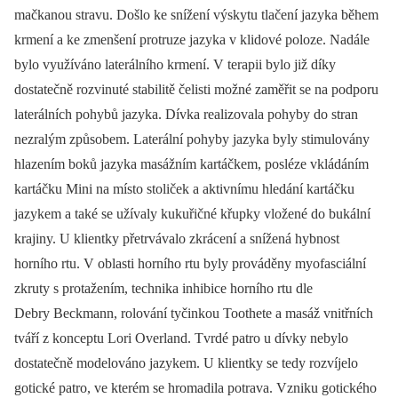
mačkanou stravu. Došlo ke snížení výskytu tlačení jazyka během
krmení a ke zmenšení protruze jazyka v klidové poloze. Nadále
bylo využíváno laterálního krmení. V terapii bylo již díky
dostatečně rozvinuté stabilitě čelisti možné zaměřit se na podporu
laterálních pohybů jazyka. Dívka realizovala pohyby do stran
nezralým způsobem. Laterální pohyby jazyka byly stimulovány
hlazením boků jazyka masážním kartáčkem, posléze vkládáním
kartáčku Mini na místo stoliček a aktivnímu hledání kartáčku
jazykem a také se užívaly kukuřičné křupky vložené do bukální
krajiny. U klientky přetrvávalo zkrácení a snížená hybnost
horního rtu. V oblasti horního rtu byly prováděny myofasciální
zkruty s protažením, technika inhibice horního rtu dle
Debry Beckmann, rolování tyčinkou Toothete a masáž vnitřních
tváří z konceptu Lori Overland. Tvrdé patro u dívky nebylo
dostatečně modelováno jazykem. U klientky se tedy rozvíjelo
gotické patro, ve kterém se hromadila potrava. Vzniku gotického