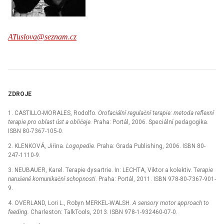
ATuslova@seznam.cz
ZDROJE
1. CASTILLO-MORALES, Rodolfo.
Orofaciální regulační terapie: metoda reflexní
terapie pro oblast úst a obličeje.
Praha: Portál, 2006. Speciální pedagogika.
ISBN 80-7367-105-0.
2. KLENKOVÁ, Jiřina.
Logopedie.
Praha: Grada Publishing, 2006. ISBN 80-
247-1110-9.
3. NEUBAUER, Karel. Terapie dysartrie. In: LECHTA, Viktor a kolektiv. T
erapie
narušené komunikační schopnosti
. Praha: Portál, 2011. ISBN 978-80-7367-901-
9.
4. OVERLAND, Lori L., Robyn MERKEL-WALSH.
A sensory motor approach to
feeding.
Charleston: TalkTools, 2013. ISBN 978-1-932460-07-0.