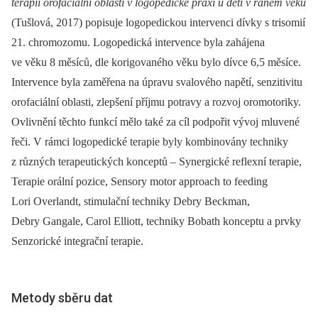
terapií orofaciální oblasti v logopedické praxi u dětí v raném věku
(Tušlová, 2017) popisuje logopedickou intervenci dívky s trisomií
21. chromozomu. Logopedická intervence byla zahájena
ve věku 8 měsíců, dle korigovaného věku bylo dívce 6,5 měsíce.
Intervence byla zaměřena na úpravu svalového napětí, senzitivitu
orofaciální oblasti, zlepšení příjmu potravy a rozvoj oromotoriky.
Ovlivnění těchto funkcí mělo také za cíl podpořit vývoj mluvené
řeči. V rámci logopedické terapie byly kombinovány techniky
z různých terapeutických konceptů –⁠ Synergické reflexní terapie,
Terapie orální pozice, Sensory motor approach to feeding
Lori Overlandt, stimulační techniky Debry Beckman,
Debry Gangale, Carol Elliott, techniky Bobath konceptu a prvky
Senzorické integrační terapie.
Metody sběru dat