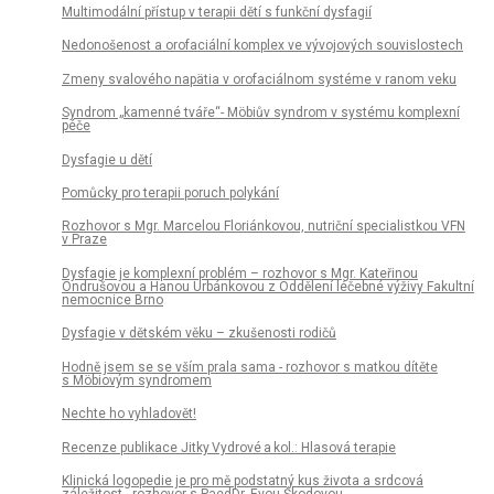
Multimodální přístup v terapii dětí s funkční dysfagií
Nedonošenost a orofaciální komplex ve vývojových souvislostech
Zmeny svalového napätia v orofaciálnom systéme v ranom veku
Syndrom „kamenné tváře“- Möbiův syndrom v systému komplexní
péče
Dysfagie u dětí
Pomůcky pro terapii poruch polykání
Rozhovor s Mgr. Marcelou Floriánkovou, nutriční specialistkou VFN
v Praze
Dysfagie je komplexní problém – rozhovor s Mgr. Kateřinou
Ondrušovou a Hanou Urbánkovou z Oddělení léčebné výživy Fakultní
nemocnice Brno
Dysfagie v dětském věku – zkušenosti rodičů
Hodně jsem se se vším prala sama - rozhovor s matkou dítěte
s Möbiovým syndromem
Nechte ho vyhladovět!
Recenze publikace Jitky Vydrové a kol.: Hlasová terapie
Klinická logopedie je pro mě podstatný kus života a srdcová