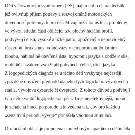
Děti s Downovým syndromem (DS) mají mnoho charakteristik,
jež ovlivňují příjem potravy a rozvoj orálně motorických
dovedností potřebných pro řeč. Mívají nižší tonus těla, problémy
ve vývoji střední části obličeje, tzv. plochý faciální profil,
podvývoj čelisti, vysoké a úzké patro, opožděný a nepravidelný
růst zubů, bruxismus, volné vazy v temporomandibulárním
kloubu, habituálně otevřená ústa, hypotonii jazyka a obtíže v síle,
mobilitě a svalové výdrži při pohybech čelisti, rtů a jazyka.
Z logopedických diagnóz se u těchto dětí vyskytuje nejčastěji
zpožděné dosažení předpokládaného fyziologického vývojového
stádia, vývojová dysartrie či dyspraxie. Z tohoto důvodu potřebují
tyto děti kvalitní logopedickou péči. Ta je nejefektivnější, pokud
je zahájena ihned po porodu a je vedena tak, aby pro každou
„senzitivní periodu vývoje“ přinášela vhodnou stimulaci.
Orofaciální oblast je propojena s pohybovým aparátem celého těla