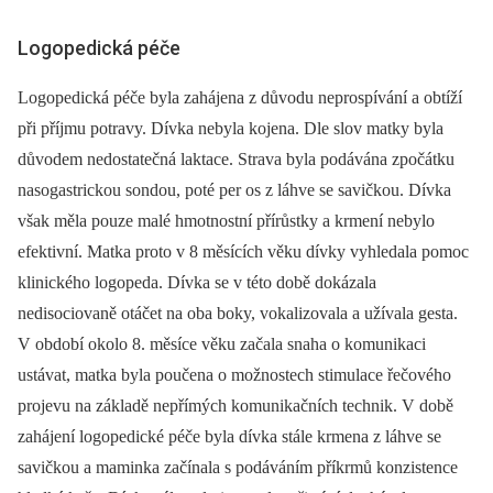
Logopedická péče
Logopedická péče byla zahájena z důvodu neprospívání a obtíží
při příjmu potravy. Dívka nebyla kojena. Dle slov matky byla
důvodem nedostatečná laktace. Strava byla podávána zpočátku
nasogastrickou sondou, poté per os z láhve se savičkou. Dívka
však měla pouze malé hmotnostní přírůstky a krmení nebylo
efektivní. Matka proto v 8 měsících věku dívky vyhledala pomoc
klinického logopeda. Dívka se v této době dokázala
nedisociovaně otáčet na oba boky, vokalizovala a užívala gesta.
V období okolo 8. měsíce věku začala snaha o komunikaci
ustávat, matka byla poučena o možnostech stimulace řečového
projevu na základě nepřímých komunikačních technik. V době
zahájení logopedické péče byla dívka stále krmena z láhve se
savičkou a maminka začínala s podáváním příkrmů konzistence