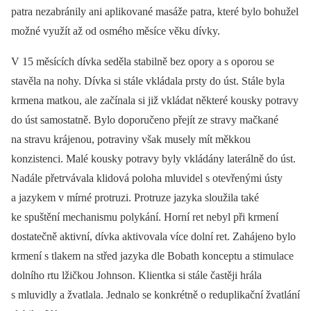
patra nezabránily ani aplikované masáže patra, které bylo bohužel
možné využít až od osmého měsíce věku dívky.
V 15 měsících dívka seděla stabilně bez opory a s oporou se
stavěla na nohy. Dívka si stále vkládala prsty do úst. Stále byla
krmena matkou, ale začínala si již vkládat některé kousky potravy
do úst samostatně. Bylo doporučeno přejít ze stravy mačkané
na stravu krájenou, potraviny však musely mít měkkou
konzistenci. Malé kousky potravy byly vkládány laterálně do úst.
Nadále přetrvávala klidová poloha mluvidel s otevřenými ústy
a jazykem v mírné protruzi. Protruze jazyka sloužila také
ke spuštění mechanismu polykání. Horní ret nebyl při krmení
dostatečně aktivní, dívka aktivovala více dolní ret. Zahájeno bylo
krmení s tlakem na střed jazyka dle Bobath konceptu a stimulace
dolního rtu lžičkou Johnson. Klientka si stále častěji hrála
s mluvidly a žvatlala. Jednalo se konkrétně o reduplikační žvatlání