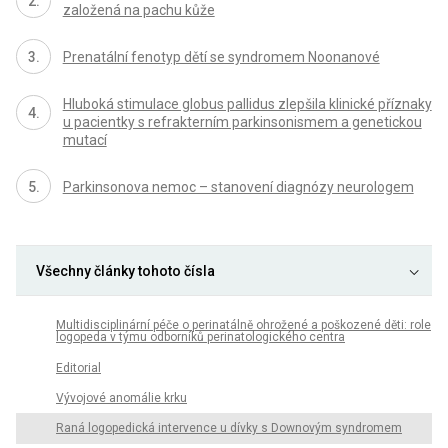
založená na pachu kůže
Prenatální fenotyp dětí se syndromem Noonanové
Hluboká stimulace globus pallidus zlepšila klinické příznaky
u pacientky s refrakterním parkinsonismem a genetickou
mutací
Parkinsonova nemoc – stanovení diagnózy neurologem
Všechny články tohoto čísla
Multidisciplinární péče o perinatálně ohrožené a poškozené děti: role
logopeda v týmu odborníků perinatologického centra
Editorial
Vývojové anomálie krku
Raná logopedická intervence u dívky s Downovým syndromem