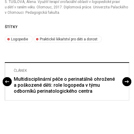
5. TUŠLOVÁ, Alena. V
yužití terapií orofaciální oblasti v logopedické praxi
u dětí v raném věku.
Olomouc, 2017. Diplomová práce. Univerzita Palackého
v Olomouci. Pedagogická fakulta.
ŠTÍTKY
Logopedie
Praktické lékařství pro děti a dorost
ČLÁNEK
Multidisciplinární péče o perinatálně ohrožené
a poškozené děti: role logopeda v týmu
odborníků perinatologického centra