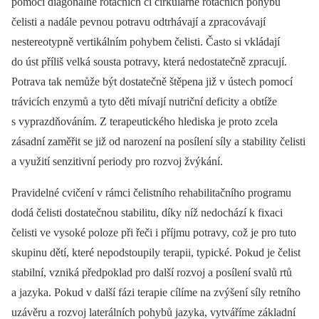
pomocí diagonálně rotačních či cirkulárně rotačních pohybů
čelisti a nadále pevnou potravu odtrhávají a zpracovávají
nestereotypně vertikálním pohybem čelisti. Často si vkládají
do úst příliš velká sousta potravy, která nedostatečně zpracují.
Potrava tak nemůže být dostatečně štěpena již v ústech pomocí
trávicích enzymů a tyto děti mívají nutriční deficity a obtíže
s vyprazdňováním. Z terapeutického hlediska je proto zcela
zásadní zaměřit se již od narození na posílení síly a stability čelisti
a využití senzitivní periody pro rozvoj žvýkání.
Pravidelné cvičení v rámci čelistního rehabilitačního programu
dodá čelisti dostatečnou stabilitu, díky níž nedochází k fixaci
čelisti ve vysoké poloze při řeči i příjmu potravy, což je pro tuto
skupinu dětí, které nepodstoupily terapii, typické. Pokud je čelist
stabilní, vzniká předpoklad pro další rozvoj a posílení svalů rtů
a jazyka. Pokud v další fázi terapie cílíme na zvýšení síly retního
uzávěru a rozvoj laterálních pohybů jazyka, vytváříme základní