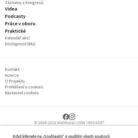
Záznamy z kongresů
Videa
Podcasty
Práce v oboru
Praktické
Kalendář akcí
Dostupnost léků
Kontakt
Inzerce
O Projektu
Prohlášení o cookies
Nastavení cookies
© 2008-2026 MeDitorial | ISSN 1803-6597
Stránky proLékaře.cz jsou určeny výhradně odborníkům ve
zdravotnictví.
Čtěte prohlášení
a
Zásady zpracování osobních údajů
.
Když kliknete na „Souhlasím“ s využitím všech souborů