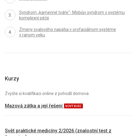
Syndrom „kamenné tváře“- Möbiův syndrom v systému
komplexní péče
Zmeny svalového napätia v orofaciálnom systéme
v ranom veku
Kurzy
Zvyšte si kvalifikaci online z pohodlí domova
Mazová zátka a její řešení
NOVÝ KURZ
Svět praktické medicíny 2/2026 (znalostní test z