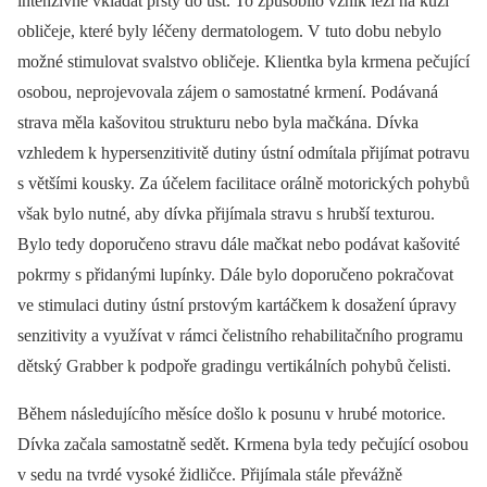
intenzivně vkládat prsty do úst. To způsobilo vznik lézí na kůži
obličeje, které byly léčeny dermatologem. V tuto dobu nebylo
možné stimulovat svalstvo obličeje. Klientka byla krmena pečující
osobou, neprojevovala zájem o samostatné krmení. Podávaná
strava měla kašovitou strukturu nebo byla mačkána. Dívka
vzhledem k hypersenzitivitě dutiny ústní odmítala přijímat potravu
s většími kousky. Za účelem facilitace orálně motorických pohybů
však bylo nutné, aby dívka přijímala stravu s hrubší texturou.
Bylo tedy doporučeno stravu dále mačkat nebo podávat kašovité
pokrmy s přidanými lupínky. Dále bylo doporučeno pokračovat
ve stimulaci dutiny ústní prstovým kartáčkem k dosažení úpravy
senzitivity a využívat v rámci čelistního rehabilitačního programu
dětský Grabber k podpoře gradingu vertikálních pohybů čelisti.
Během následujícího měsíce došlo k posunu v hrubé motorice.
Dívka začala samostatně sedět. Krmena byla tedy pečující osobou
v sedu na tvrdé vysoké židličce. Přijímala stále převážně