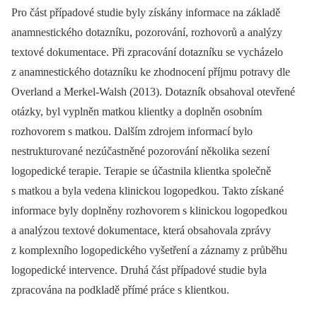
Pro část případové studie byly získány informace na základě
anamnestického dotazníku, pozorování, rozhovorů a analýzy
textové dokumentace. Při zpracování dotazníku se vycházelo
z anamnestického dotazníku ke zhodnocení příjmu potravy dle
Overland a Merkel-Walsh (2013). Dotazník obsahoval otevřené
otázky, byl vyplněn matkou klientky a doplněn osobním
rozhovorem s matkou. Dalším zdrojem informací bylo
nestrukturované nezúčastněné pozorování několika sezení
logopedické terapie. Terapie se účastnila klientka společně
s matkou a byla vedena klinickou logopedkou. Takto získané
informace byly doplněny rozhovorem s klinickou logopedkou
a analýzou textové dokumentace, která obsahovala zprávy
z komplexního logopedického vyšetření a záznamy z průběhu
logopedické intervence. Druhá část případové studie byla
zpracována na podkladě přímé práce s klientkou.