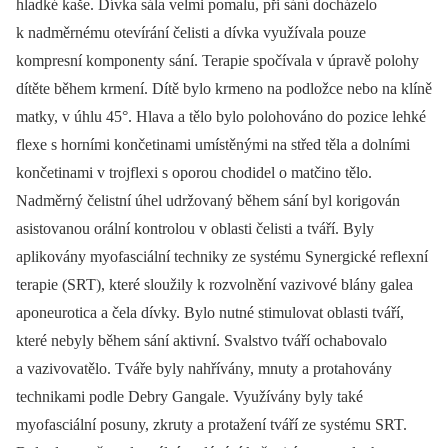
hladké kaše. Dívka sála velmi pomalu, při sání docházelo
k nadměrnému otevírání čelisti a dívka využívala pouze
kompresní komponenty sání. Terapie spočívala v úpravě polohy
dítěte během krmení. Dítě bylo krmeno na podložce nebo na klíně
matky, v úhlu 45°. Hlava a tělo bylo polohováno do pozice lehké
flexe s horními končetinami umístěnými na střed těla a dolními
končetinami v trojflexi s oporou chodidel o matčino tělo.
Nadměrný čelistní úhel udržovaný během sání byl korigován
asistovanou orální kontrolou v oblasti čelisti a tváří. Byly
aplikovány myofasciální techniky ze systému Synergické reflexní
terapie (SRT), které sloužily k rozvolnění vazivové blány galea
aponeurotica a čela dívky. Bylo nutné stimulovat oblasti tváří,
které nebyly během sání aktivní. Svalstvo tváří ochabovalo
a vazivovatělo. Tváře byly nahřívány, mnuty a protahovány
technikami podle Debry Gangale. Využívány byly také
myofasciální posuny, zkruty a protažení tváří ze systému SRT.