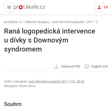
EN
proLékaře.cz
proLékaře.cz
/
Odborné časopisy
/
Listy klinické logopedie
/
2017 - 2
Raná logopedická intervence
u dívky s Downovým
syndromem
Stáhnout PDF
English info
Vyšlo v časopise:
Listy klinické logopedie 2017; 1(2): 28-30
Kategorie: Hlavní téma
Souhrn