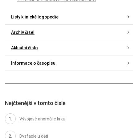
záležitost - rozhovor s PaedDr. Evou Škodovou
Listy klinické logopedie
Archiv čísel
Aktuální číslo
Informace o časopisu
Nejčtenější v tomto čísle
Vývojové anomálie krku
Dysfagie u dětí