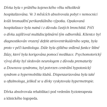
Dívka byla v průběhu kojeneckého věku několikrát
hospitalizována. Ve 3 měsících absolvovala pobyt v nemocnici
kvůli hromadění perikardiálního výpotku. Opakovaná
hospitalizace byla nutná i z důvodu častých bronchitid. Péči
o dívku zajišťoval multidisciplinární tým odborníků. Klientce byl
diagnostikován vrozený defekt atrioventrikulárního septa, byla
proto v péči kardiologa. Dále byla zjištěna snížená funkce štítné
žlázy, které byla korigována pomocí medikace. Psychomotorický
vývoj dívky byl sledován neurologem z důvodu prematurity
a Downova syndromu, byl potvrzen centrální hypotonický
syndrom a hypermobilita klubů. Dispenzarizována byla také
u oftalmologa, jelikož se u dívky vyskytovala hypermetropie.
Dívka absolvovala rehabilitaci pod vedením fyzioterapeuta
a klinického logopeda.