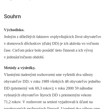
Souhrn
Východisko.
Jedným z dôležitých faktorov ovplyvňujúcich život obyvateľov
v domovoch dôchodcov (ďalej DD) je ich aktivita vo voľnom
čase. Cieľom práce bolo posúdiť tieto činnosti a ich vývoj
v jedenásťročnom období.
Metódy a výsledky.
Vlastnými riadenými rozhovormi sme vyšetrili dva súbory
obyvateľov DD; v roku 1989 všetkých 48 obyvateľov jedného
DD (priemerný vek 69,3 rokov); v roku 2000 59 náhodne
vybraných obyvateľov štyroch DD s priemerným vekom
71,2 rokov. V rozhovore sa seniori vyjadrovali k účasti na
navrhovaných možnostiach činností. Uvedené dva súbory sme