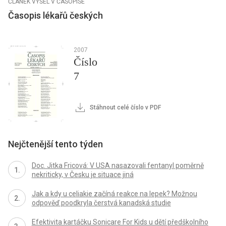
ČLÁNEK VYŠEL V ČASOPISE
Časopis lékařů českých
2007
Číslo
7
Stáhnout celé číslo v PDF
Nejčtenější tento týden
Doc. Jitka Fricová: V USA nasazovali fentanyl poměrně
nekriticky, v Česku je situace jiná
Jak a kdy u celiakie začíná reakce na lepek? Možnou
odpověď poodkryla čerstvá kanadská studie
Efektivita kartáčku Sonicare For Kids u dětí předškolního