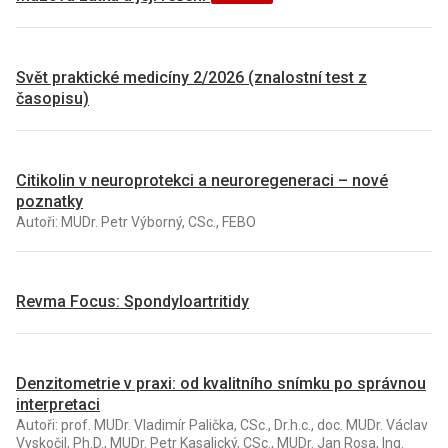
Svět praktické medicíny 2/2026 (znalostní test z
časopisu)
Citikolin v neuroprotekci a neuroregeneraci – nové
poznatky
Autoři: MUDr. Petr Výborný, CSc., FEBO
Revma Focus: Spondyloartritidy
Denzitometrie v praxi: od kvalitního snímku po správnou
interpretaci
Autoři: prof. MUDr. Vladimír Palička, CSc., Dr.h.c., doc. MUDr. Václav
Vyskočil, Ph.D., MUDr. Petr Kasalický, CSc., MUDr. Jan Rosa, Ing.