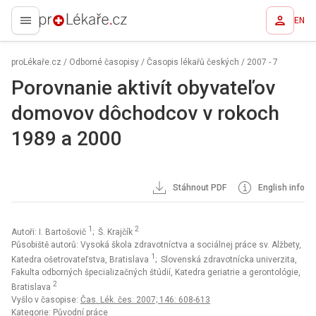
EN
proLékaře.cz
proLékaře.cz
/
Odborné časopisy
/
Časopis lékařů českých
/
2007 - 7
Porovnanie aktivít obyvateľov
domovov dôchodcov v rokoch
1989 a 2000
Stáhnout PDF
English info
1
2
Autoři: I. Bartošovič
; Š. Krajčík
Působiště autorů: Vysoká škola zdravotníctva a sociálnej práce sv. Alžbety,
1
Katedra ošetrovateľstva, Bratislava
; Slovenská zdravotnícka univerzita,
Fakulta odborných špecializačných štúdií, Katedra geriatrie a gerontológie,
2
Bratislava
Vyšlo v časopise:
Čas. Lék. čes. 2007; 146: 608-613
Kategorie: Původní práce