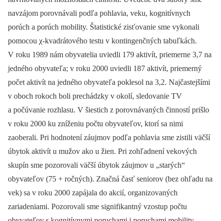
navzájom porovnávali podľa pohlavia, veku, kognitívnych
porúch a porúch mobility. Štatistické zisťovanie sme vykonali
pomocou χ-kvadrátového testu v kontingenčných tabuľkách.
V roku 1989 nám obyvatelia uviedli 179 aktivít, priemerne 3,7 na
jedného obyvateľa; v roku 2000 uviedli 187 aktivít, priemerný
počet aktivít na jedného obyvateľa poklesol na 3,2. Najčastejšími
v oboch rokoch boli prechádzky v okolí, sledovanie TV
a počúvanie rozhlasu. V šiestich z porovnávaných činností prišlo
v roku 2000 ku zníženiu počtu obyvateľov, ktorí sa nimi
zaoberali. Pri hodnotení záujmov podľa pohlavia sme zistili väčší
úbytok aktivít u mužov ako u žien. Pri zohľadnení vekových
skupín sme pozorovali väčší úbytok záujmov u „starých“
obyvateľov (75 + ročných). Značná časť seniorov (bez ohľadu na
vek) sa v roku 2000 zapájala do akcií, organizovaných
zariadeniami. Pozorovali sme signifikantný vzostup počtu
obyvateľov s kognitívnymi poruchami i poruchami mobility.