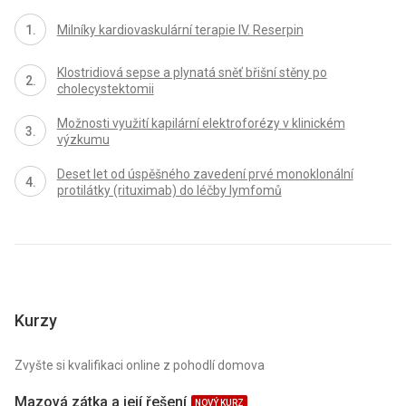
Milníky kardiovaskulární terapie IV. Reserpin
Klostridiová sepse a plynatá sněť břišní stěny po
cholecystektomii
Možnosti využití kapilární elektroforézy v klinickém
výzkumu
Deset let od úspěšného zavedení prvé monoklonální
protilátky (rituximab) do léčby lymfomů
Kurzy
Zvyšte si kvalifikaci online z pohodlí domova
Mazová zátka a její řešení
NOVÝ KURZ