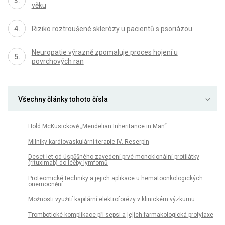
věku
Riziko roztroušené sklerózy u pacientů s psoriázou
Neuropatie výrazně zpomaluje proces hojení u
povrchových ran
Všechny články tohoto čísla
Hold McKusickově „Mendelian Inheritance in Man“
Milníky kardiovaskulární terapie IV. Reserpin
Deset let od úspěšného zavedení prvé monoklonální protilátky
(rituximab) do léčby lymfomů
Proteomické techniky a jejich aplikace u hematoonkologických
onemocnění
Možnosti využití kapilární elektroforézy v klinickém výzkumu
Trombotické komplikace při sepsi a jejich farmakologická profylaxe