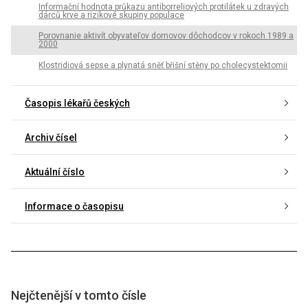
Informační hodnota průkazu antiborreliových protilátek u zdravých
dárců krve a rizikové skupiny populace
Porovnanie aktivít obyvateľov domovov dôchodcov v rokoch 1989 a
2000
Klostridiová sepse a plynatá sněť břišní stěny po cholecystektomii
Časopis lékařů českých
Archiv čísel
Aktuální číslo
Informace o časopisu
Nejčtenější v tomto čísle