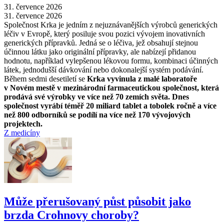
31. července 2026
31. července 2026
Společnost Krka je jedním z nejuznávanějších výrobců generických
léčiv v Evropě, který posiluje svou pozici vývojem inovativních
generických přípravků. Jedná se o léčiva, jež obsahují stejnou
účinnou látku jako originální přípravky, ale nabízejí přidanou
hodnotu, například vylepšenou lékovou formu, kombinaci účinných
látek, jednodušší dávkování nebo dokonalejší systém podávání.
Během sedmi desetiletí se
Krka vyvinula z malé laboratoře
v Novém mestě v mezinárodní farmaceutickou společnost, která
prodává své výrobky ve více než 70 zemích světa. Dnes
společnost vyrábí téměř 20 miliard tablet a tobolek ročně a více
než 800 odborníků se podílí na více než 170 vývojových
projektech.
Z medicíny
Může přerušovaný půst působit jako
brzda Crohnovy choroby?