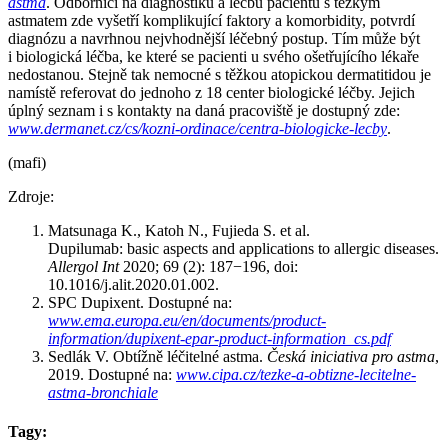
astma
. Odborníci na diagnostiku a léčbu pacientů s těžkým
astmatem zde vyšetří komplikující faktory a komorbidity, potvrdí
diagnózu a navrhnou nejvhodnější léčebný postup. Tím může být
i biologická léčba, ke které se pacienti u svého ošetřujícího lékaře
nedostanou. Stejně tak nemocné s těžkou atopickou dermatitidou je
namístě referovat do jednoho z 18 center biologické léčby. Jejich
úplný seznam i s kontakty na daná pracoviště je dostupný zde:
www.dermanet.cz/cs/kozni-ordinace/centra-biologicke-lecby
.
(mafi)
Zdroje:
Matsunaga K., Katoh N., Fujieda S. et al.
Dupilumab: basic aspects and applications to allergic diseases.
Allergol Int
2020; 69 (2): 187−196, doi:
10.1016/j.alit.2020.01.002.
SPC Dupixent. Dostupné na:
www.ema.europa.eu/en/documents/product-
information/dupixent-epar-product-information_cs.pdf
Sedlák V. Obtížně léčitelné astma.
Česká iniciativa pro astma
,
2019. Dostupné na:
www.cipa.cz/tezke-a-obtizne-lecitelne-
astma-bronchiale
Tagy: