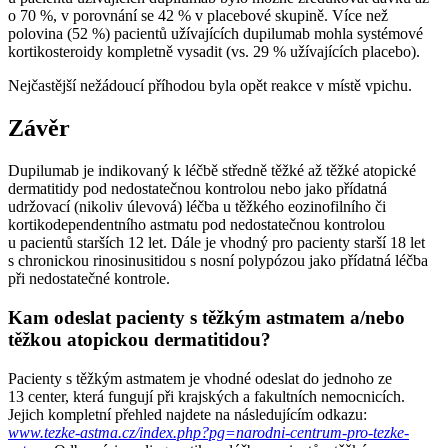
o 70 %, v porovnání se 42 % v placebové skupině. Více než
polovina (52 %) pacientů užívajících dupilumab mohla systémové
kortikosteroidy kompletně vysadit (vs. 29 % užívajících placebo).
Nejčastější nežádoucí příhodou byla opět reakce v místě vpichu.
Závěr
Dupilumab je indikovaný k léčbě středně těžké až těžké atopické
dermatitidy pod nedostatečnou kontrolou nebo jako přídatná
udržovací (nikoliv úlevová) léčba u těžkého eozinofilního či
kortikodependentního astmatu pod nedostatečnou kontrolou
u pacientů starších 12 let. Dále je vhodný pro pacienty starší 18 let
s chronickou rinosinusitidou s nosní polypózou jako přídatná léčba
při nedostatečné kontrole.
Kam odeslat pacienty s těžkým astmatem a/nebo
těžkou atopickou dermatitidou?
Pacienty s těžkým astmatem je vhodné odeslat do jednoho ze
13 center, která fungují při krajských a fakultních nemocnicích.
Jejich kompletní přehled najdete na následujícím odkazu:
www.tezke-astma.cz/index.php?pg=narodni-centrum-pro-tezke-