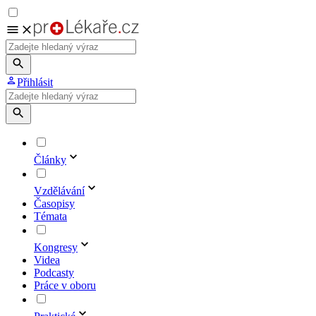
Přihlásit
Články
Vzdělávání
Časopisy
Témata
Kongresy
Videa
Podcasty
Práce v oboru