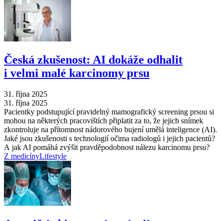
Česká zkušenost: AI dokáže odhalit
i velmi malé karcinomy prsu
31. října 2025
31. října 2025
Pacientky podstupující pravidelný mamografický screening prsou si
mohou na některých pracovištích připlatit za to, že jejich snímek
zkontroluje na přítomnost nádorového bujení umělá inteligence (AI).
Jaké jsou zkušenosti s technologií očima radiologů i jejich pacientů?
A jak AI pomáhá zvýšit pravděpodobnost nálezu karcinomu prsu?
Z medicíny
Lifestyle