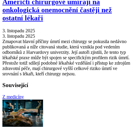
Američtí chirurgové umírají na
onkologická onemocnění častěji než
ostatní lékaři
3. listopadu 2025
3. listopadu 2025
Zmapovat hlavní příčiny úmrtí mezi chirurgy se pokusila nedávno
publikovaná a níže citovaná studie, která vznikla pod vedením
odborníků z Harvardovy univerzity. Její autoři zjistili, že tento typ
lékařské praxe může být spojen se specifickým profilem rizik úmrtí.
Přestože totiž sdílejí podobné lékařské vzdělání i přístup ke zdrojům
zdravotní péče, mají chirurgové vyšší celkové riziko úmrtí ve
srovnání s lékaři, kteří chirurgy nejsou.
Související
Z medicíny