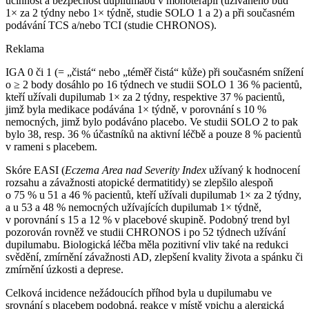
účinnost a bezpečnost dupilumabu v monoterapii (užívaného buď
1× za 2 týdny nebo 1× týdně, studie SOLO 1 a 2) a při současném
podávání TCS a/nebo TCI (studie CHRONOS).
Reklama
IGA 0 či 1 (= „čistá“ nebo „téměř čistá“ kůže) při současném snížení
o ≥ 2 body dosáhlo po 16 týdnech ve studii SOLO 1 36 % pacientů,
kteří užívali dupilumab 1× za 2 týdny, respektive 37 % pacientů,
jimž byla medikace podávána 1× týdně, v porovnání s 10 %
nemocných, jimž bylo podáváno placebo. Ve studii SOLO 2 to pak
bylo 38, resp. 36 % účastníků na aktivní léčbě a pouze 8 % pacientů
v rameni s placebem.
Skóre EASI (
Eczema Area nad Severity Index
užívaný k hodnocení
rozsahu a závažnosti atopické dermatitidy) se zlepšilo alespoň
o 75 % u 51 a 46 % pacientů, kteří užívali dupilumab 1× za 2 týdny,
a u 53 a 48 % nemocných užívajících dupilumab 1× týdně,
v porovnání s 15 a 12 % v placebové skupině. Podobný trend byl
pozorován rovněž ve studii CHRONOS i po 52 týdnech užívání
dupilumabu. Biologická léčba měla pozitivní vliv také na redukci
svědění, zmírnění závažnosti AD, zlepšení kvality života a spánku či
zmírnění úzkosti a deprese.
Celková incidence nežádoucích příhod byla u dupilumabu ve
srovnání s placebem podobná, reakce v místě vpichu a alergická