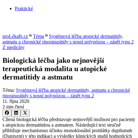
Praktické
proLékaře.cz
Téma
Systémová léčba atopické dermatitidy,
astmatu a chronické rinosinusitidy s nosní polypózou –⁠ zánět typu 2
Z medicíny
Biologická léčba jako nejnovější
terapeutická modalita u atopické
dermatitidy a astmatu
Téma
:
Systémová léčba atopické dermatitidy, astmatu a chronické
rinosinusitidy s nosní polypózou –⁠ zánět typu 2
11. října 2020
2 min čtení
Cílená biologická léčba představuje nejnovější možnost pro pacienty
s atopickou dermatitidou a astmatem. Následující text stručně
přibližuje mechanismus účinku monoklonální protilátky dupilumab
(Dupixent) v této indikaci a výsledky klinických studií hodnotících