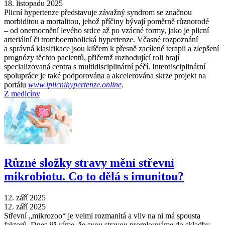
18. listopadu 2025
Plicní hypertenze představuje závažný syndrom se značnou
morbiditou a mortalitou, jehož příčiny bývají poměrně různorodé
–⁠ od onemocnění levého srdce až po vzácné formy, jako je plicní
arteriální či tromboembolická hypertenze. Včasné rozpoznání
a správná klasifikace jsou klíčem k přesně zacílené terapii a zlepšení
prognózy těchto pacientů, přičemž rozhodující roli hrají
specializovaná centra s multidisciplinární péčí. Interdisciplinární
spolupráce je také podporována a akcelerována skrze projekt na
portálu
www.iplicnihypertenze.online
.
Z medicíny
Různé složky stravy mění střevní
mikrobiotu. Co to dělá s imunitou?
12. září 2025
12. září 2025
Střevní „mikrozoo“ je velmi rozmanitá a vliv na ni má spousta
faktorů. Dnes již víme, že svou stravou promlouváme do skladby