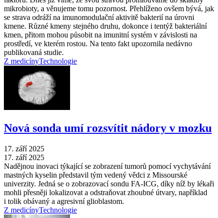
mikrobioty, a věnujeme tomu pozornost. Přehlíženo ovšem bývá, jak
se strava odráží na imunomodulační aktivitě bakterií na úrovni
kmene. Různé kmeny stejného druhu, dokonce i tentýž bakteriální
kmen, přitom mohou působit na imunitní systém v závislosti na
prostředí, ve kterém rostou. Na tento fakt upozornila nedávno
publikovaná studie.
Z medicíny
Technologie
Nová sonda umí rozsvítit nádory v mozku
17. září 2025
17. září 2025
Nadějnou inovaci týkající se zobrazení tumorů pomocí vychytávání
mastných kyselin představil tým vedený vědci z Missourské
univerzity. Jedná se o zobrazovací sondu FA-ICG, díky níž by lékaři
mohli přesněji lokalizovat a odstraňovat zhoubné útvary, například
i tolik obávaný a agresivní glioblastom.
Z medicíny
Technologie