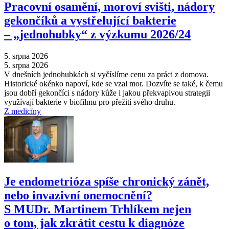
Pracovní osamění, moroví svišti, nádory
gekončíků a vystřelující bakterie
–⁠ „jednohubky“ z výzkumu 2026/24
5. srpna 2026
5. srpna 2026
V dnešních jednohubkách si vyčíslíme cenu za práci z domova.
Historické okénko napoví, kde se vzal mor. Dozvíte se také, k čemu
jsou dobří gekončíci s nádory kůže i jakou překvapivou strategii
využívají bakterie v biofilmu pro přežití svého druhu.
Z medicíny
Je endometrióza spíše chronický zánět,
nebo invazivní onemocnění?
S MUDr. Martinem Trhlíkem nejen
o tom, jak zkrátit cestu k diagnóze