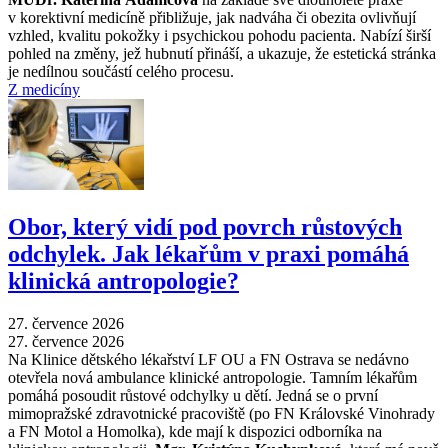
v korektivní medicíně přibližuje, jak nadváha či obezita ovlivňují
vzhled, kvalitu pokožky i psychickou pohodu pacienta. Nabízí širší
pohled na změny, jež hubnutí přináší, a ukazuje, že estetická stránka
je nedílnou součástí celého procesu.
Z medicíny
Obor, který vidí pod povrch růstových
odchylek. Jak lékařům v praxi pomáhá
klinická antropologie?
27. července 2026
27. července 2026
Na Klinice dětského lékařství LF OU a FN Ostrava se nedávno
otevřela nová ambulance klinické antropologie. Tamním lékařům
pomáhá posoudit růstové odchylky u dětí. Jedná se o první
mimopražské zdravotnické pracoviště (po FN Královské Vinohrady
a FN Motol a Homolka), kde mají k dispozici odborníka na