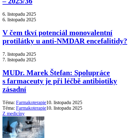
–⁠ 2025/36
6. listopadu 2025
6. listopadu 2025
V čem tkví potenciál monovalentní
protilátky u anti-NMDAR encefalitidy?
7. listopadu 2025
7. listopadu 2025
MUDr. Marek Štefan: Spolupráce
s farmaceuty je při léčbě antibiotiky
zásadní
Téma:
Farmakoterapie
10. listopadu 2025
Téma:
Farmakoterapie
10. listopadu 2025
Z medicíny