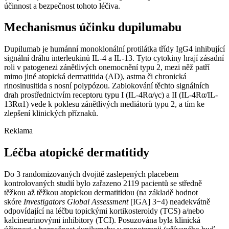
účinnost a bezpečnost tohoto léčiva.
Mechanismus účinku dupilumabu
Dupilumab je humánní monoklonální protilátka třídy IgG4 inhibující
signální dráhu interleukinů IL-4 a IL-13. Tyto cytokiny hrají zásadní
roli v patogenezi zánětlivých onemocnění typu 2, mezi něž patří
mimo jiné atopická dermatitida (AD), astma či chronická
rinosinusitida s nosní polypózou. Zablokování těchto signálních
drah prostřednictvím receptoru typu I (IL-4Rα/γc) a II (IL-4Rα/IL-
13Rα1) vede k poklesu zánětlivých mediátorů typu 2, a tím ke
zlepšení klinických příznaků.
Reklama
Léčba atopické dermatitidy
Do 3 randomizovaných dvojitě zaslepených placebem
kontrolovaných studií bylo zařazeno 2119 pacientů se středně
těžkou až těžkou atopickou dermatitidou (na základě hodnot
skóre
Investigators Global Assessment
[IGA] 3−4) neadekvátně
odpovídající na léčbu topickými kortikosteroidy (TCS) a/nebo
kalcineurinovými inhibitory (TCI). Posuzována byla klinická