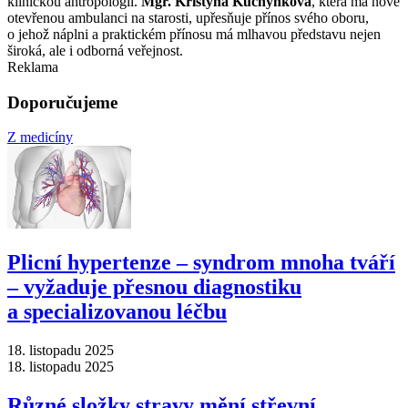
klinickou antropologii.
Mgr. Kristýna Kuchynková
, která má nově
otevřenou ambulanci na starosti, upřesňuje přínos svého oboru,
o jehož náplni a praktickém přínosu má mlhavou představu nejen
široká, ale i odborná veřejnost.
Reklama
Doporučujeme
Z medicíny
Plicní hypertenze –⁠ syndrom mnoha tváří
–⁠ vyžaduje přesnou diagnostiku
a specializovanou léčbu
18. listopadu 2025
18. listopadu 2025
Různé složky stravy mění střevní