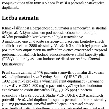
konjunktivitida však byly u o něco častější u pacientů dostávajících
dupilumab.
Léčba astmatu
Klinická účinnost a bezpečnost dupilumabu u nemocných se středně
těžkým až těžkým astmatem pod nedostatečnou kontrolou při
užívání perorálních kortikosteroidů byla testována ve
3 randomizovaných dvojitě zaslepených placebem kontrolovaných
studiích s celkem 2888 účastníky. Ve všech 3 studiích byl pozorován
pozitivní vliv dupilamabu na snížení frekvence exacerbací a zlepšení
prebronchodilatačních hodnot jednosekundové vitální kapacity plic
(FEV
) i kontroly astmatu hodnocené dle skóre
Asthma Control
1
Questionnaire
.
První studie zahrnující 776 pacientů stanovila optimální dávkovací
režim dupilumabu 1× za 2 týdny. Studie QUEST čítající
1902 účastníků prokázala výraznější efekt dupilumabu (užívaného
s. c. v dávce 200 či 300 mg) u pacientů s vyšší výchozí hodnotou
exhalovaného oxidu dusnatého FE
(≥ 25 ppb) a počtem
NO
eozinofilů v krvi (≥ 300/µl). Studie VENTURE o 210 účastnících
potvrdila, že užívání dupilumabu spolu s perorálními kortikosteroidy
(≥ 5 mg prednisonu) umožní snížení jejich udržovací dávky:
u pacientů užívajících dupilumab bylo možné zredukovat dávku až