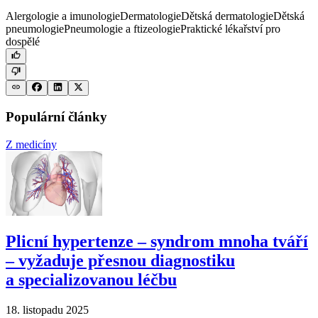
Alergologie a imunologie
Dermatologie
Dětská dermatologie
Dětská
pneumologie
Pneumologie a ftizeologie
Praktické lékařství pro
dospělé
Populární články
Z medicíny
Plicní hypertenze –⁠ syndrom mnoha tváří
–⁠ vyžaduje přesnou diagnostiku
a specializovanou léčbu
18. listopadu 2025