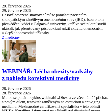
29. července 2026
29. července 2026
Časově omezené stravování může pomáhat pacientům
s idiopatickým zánětlivým onemocněním střev (IBD). Jsou o tom
přesvědčeni vědci z Calgarské univerzity, kteří ve své pilotní studii
ukázali, jak přerušovaný půst dokázal snížit aktivitu onemocnění
a zlepšit doprovodné příznaky.
Z medicíny
WEBINÁŘ: Léčba obezity/nadváhy
z pohledu korektivní medicíny
28. července 2026
28. července 2026
Multidisciplinární cyklus webinářů „Obezita ze všech úhlů“ přichází
s novým dílem, tentokrát zaměřeným na estetickou a anti-aging
medicínu. Mezinárodně certifikovaná specialistka v této oblasti
MUDr. Kateřina Adamcová
na základě své dlouholeté praxe