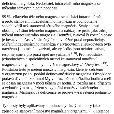
deficienci magnézia. Nedostatek intracelulárního magnézia se
měřením sérových hladin neodhalí.
99 % celkového tělesného magnézia se nachází intracelulárně,
a proto stanovení intracelulárního magnézia je pochopitelně
spolehlivější než stanovení sérového magnézia. Svaly a kosti
obsahují většinu tělesného magnézia a nabízejí se proto jako zdroj
měření intracelulárního magnézia. Bohužel, svalová či kostní biopsie
je invazivní a časově náročný úkon, v běžné praxi nepoužitelný.
Měření intracelulárního magnézia v erytrocytech a leukocytech bylo
navrženo jako méně invazivní, ale výsledky jsou neinformativní,
(18)
resp. nejasné a pro praxi opět nevyužitelné
. Pro nedostatek
jednoduchých a spolehlivých metod ke stanovení množství
(19)
magnézia v organizmu byl navržen magnéziový zátěžový test
.
Podstatou testu je měření množství magnézia, které je zadrženo
v organizmu po i.v. podání definované dávky magnézia. Obvykle se
podává dávka 5–30 mmol Mg v infuzi během několika hodin a měří
se obsah magnézia v moči během 24 hodin. Z rozdílu mezi přijatým
a vyloučeným magnéziem se vypočítá množství zadrženého
magnézia. Magnéziová deficience se projeví vyšší retencí podaného
magnézia.
Tyto testy byly aplikovány a hodnoceny různými autory jako
(21)
způsob ke stanovení množství magnézia v organizmu
. Retence