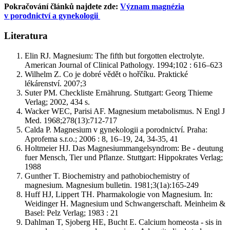
Pokračování článků najdete zde:
Význam magnézia
v porodnictví a gynekologii
Literatura
Elin RJ. Magnesium: The fifth but forgotten electrolyte.
American Journal of Clinical Pathology. 1994;102 : 616–623
Wilhelm Z. Co je dobré vědět o hořčíku. Praktické
lékárenství. 2007;3
Suter PM. Checkliste Ernährung. Stuttgart: Georg Thieme
Verlag; 2002, 434 s.
Wacker WEC, Parisi AF. Magnesium metabolismus. N Engl J
Med. 1968;278(13):712-717
Calda P. Magnesium v gynekologii a porodnictví. Praha:
Aprofema s.r.o.; 2006 : 8, 16–19, 24, 34-35, 41
Holtmeier HJ. Das Magnesiummangelsyndrom: Be -⁠ deutung
fuer Mensch, Tier und Pflanze. Stuttgart: Hippokrates Verlag;
1988
Gunther T. Biochemistry and pathobiochemistry of
magnesium. Magnesium bulletin. 1981;3(1a):165-249
Huff HJ, Lippert TH. Pharmakologie von Magnesium. In:
Weidinger H. Magnesium und Schwangerschaft. Meinheim &
Basel: Pelz Verlag; 1983 : 21
Dahlman T, Sjoberg HE, Bucht E. Calcium homeosta -⁠ sis in