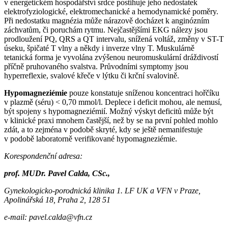
v energetickém hospodářství srdce postihuje jeho nedostatek
elektrofyziologické, elektromechanické a hemodynamické poměry.
Při nedostatku magnézia může nárazově docházet k anginózním
záchvatům, či poruchám rytmu. Nejčastějšími EKG nálezy jsou
prodloužení PQ, QRS a QT intervalu, snížená voltáž, změny v ST-T
úseku, špičaté T vlny a někdy i inverze vlny T. Muskulárně
tetanická forma je vyvolána zvýšenou neuromuskulární dráždivostí
příčně pruhovaného svalstva. Průvodními symptomy jsou
hyperreflexie, svalové křeče v lýtku či krční svalovině.
Hypomagneziémie
pouze konstatuje sníženou koncentraci hořčíku
v plazmě (séru) < 0,70 mmol⁠/⁠l. Deplece i deficit mohou, ale nemusí,
být spojeny s hypomagneziémií. Možný výskyt deficitů může být
v klinické praxi mnohem častější, než by se na první pohled mohlo
zdát, a to zejména v podobě skryté, kdy se ještě nemanifestuje
v podobě laboratorně verifikované hypomagneziémie.
Korespondenční adresa:
prof. MUDr. Pavel Calda, CSc.,
Gynekologicko-porodnická klinika 1. LF UK a VFN v Praze,
Apolinářská 18, Praha 2, 128 51
e-mail: pavel.calda@vfn.cz