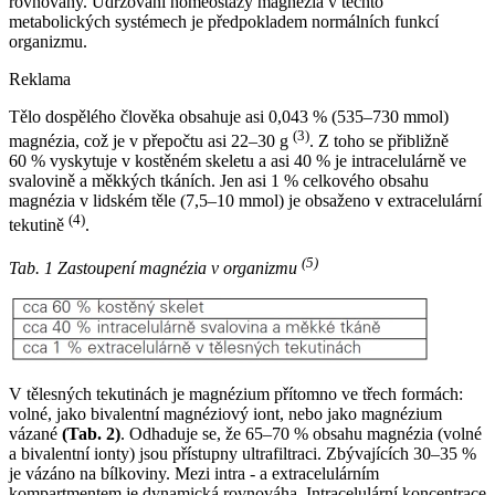
rovnováhy. Udržování homeostázy magnézia v těchto
metabolických systémech je předpokladem normálních funkcí
organizmu.
Reklama
Tělo dospělého člověka obsahuje asi 0,043 % (535–730 mmol)
(3)
magnézia, což je v přepočtu asi 22–30 g
. Z toho se přibližně
60 % vyskytuje v kostěném skeletu a asi 40 % je intracelulárně ve
svalovině a měkkých tkáních. Jen asi 1 % celkového obsahu
magnézia v lidském těle (7,5–10 mmol) je obsaženo v extracelulární
(4)
tekutině
.
(5)
Tab. 1 Zastoupení magnézia v organizmu
V tělesných tekutinách je magnézium přítomno ve třech formách:
volné, jako bivalentní magnéziový iont, nebo jako magnézium
vázané
(Tab. 2)
. Odhaduje se, že 65–70 % obsahu magnézia (volné
a bivalentní ionty) jsou přístupny ultrafiltraci. Zbývajících 30–35 %
je vázáno na bílkoviny. Mezi intra -⁠ a extracelulárním
kompartmentem je dynamická rovnováha. Intracelulární koncentrace