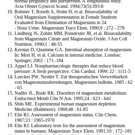
normal pregnancy and puerperium. A longitudinal study.
Acta Obstet Gynecol Scand. 1994;73(5):393-8
Bohmer T, Roseth A, Holm H, et al. Bioavailability of
Oral Magnesium Supplementation in Female Students
Evaluated from Elimination of Magnesium in 24
-⁠ Hour Urine. Magnesium Trace Elem. 1990;9 : 272 -⁠ 278
Lindberg JS, Zobitz MM, Poindexter JR, et al. Bioavailability
from Magnesium Citrate and Magnesium Oxide. J Am Coll
Nutrition. 1990;1 : 48-55
Kerstan D, Quamme GA. Intestinal absorption of magnesium.
In: Mori H, et al. Calcium in internal medicine. London:
Springer; 2002 : 171–184
Appel LJ. Nonpharmacologic therapies that reduce blood
pressure: A fresh perspective. Clin Cardiol. 1999; 22 : 1111-5
Luecker PW, Nestler T. Zur therapeutischen Verwertbarkeit
von Magnesiumzubereitungen. Magnesium bulletin. 1985 : 62
-⁠ 65
Nadler JL, Rude RK. Disorders of magnesium metabolism.
Endocrinol Metab Clin N Am. 1995;24 : 623 -⁠ 641
Shils ME. Experimental human magnesium depletion.
Medicine (Baltimore). 1969;48 : 61-85
Elin RJ. Assessment of magnesium status. Clin Chem.
1987;33 : 1965-1970
Elin RJ. Laboratory tests for the assessment of magnesium
status in humans. Magnesium Trace Elem. 1991;10 : 172–181