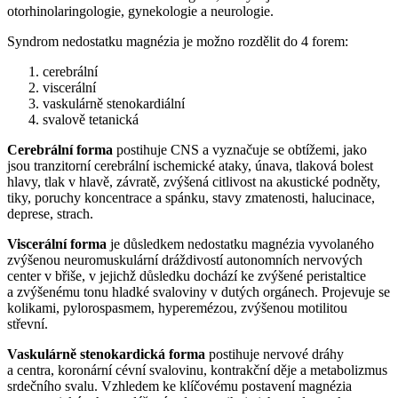
otorhinolaringologie, gynekologie a neurologie.
Syndrom nedostatku magnézia je možno rozdělit do 4 forem:
cerebrální
viscerální
vaskulárně stenokardiální
svalově tetanická
Cerebrální forma
postihuje CNS a vyznačuje se obtížemi, jako
jsou tranzitorní cerebrální ischemické ataky, únava, tlaková bolest
hlavy, tlak v hlavě, závratě, zvýšená citlivost na akustické podněty,
tiky, poruchy koncentrace a spánku, stavy zmatenosti, halucinace,
deprese, strach.
Viscerální forma
je důsledkem nedostatku magnézia vyvolaného
zvýšenou neuromuskulární dráždivostí autonomních nervových
center v břiše, v jejichž důsledku dochází ke zvýšené peristaltice
a zvýšenému tonu hladké svaloviny v dutých orgánech. Projevuje se
kolikami, pylorospasmem, hyperemézou, zvýšenou motilitou
střevní.
Vaskulárně stenokardická forma
postihuje nervové dráhy
a centra, koronární cévní svalovinu, kontrakční děje a metabolizmus
srdečního svalu. Vzhledem ke klíčovému postavení magnézia