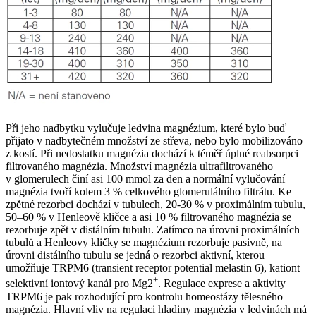
Při jeho nadbytku vylučuje ledvina magnézium, které bylo buď
přijato v nadbytečném množství ze střeva, nebo bylo mobilizováno
z kostí. Při nedostatku magnézia dochází k téměř úplné reabsorpci
filtrovaného magnézia. Množství magnézia ultrafiltrovaného
v glomerulech činí asi 100 mmol za den a normální vylučování
magnézia tvoří kolem 3 % celkového glomerulálního filtrátu. Ke
zpětné rezorbci dochází v tubulech, 20-30 % v proximálním tubulu,
50–60 % v Henleově kličce a asi 10 % filtrovaného magnézia se
rezorbuje zpět v distálním tubulu. Zatímco na úrovni proximálních
tubulů a Henleovy kličky se magnézium rezorbuje pasivně, na
úrovni distálního tubulu se jedná o rezorbci aktivní, kterou
umožňuje TRPM6 (transient receptor potential melastin 6), kationt
+
selektivní iontový kanál pro Mg2
. Regulace exprese a aktivity
TRPM6 je pak rozhodující pro kontrolu homeostázy tělesného
magnézia. Hlavní vliv na regulaci hladiny magnézia v ledvinách má