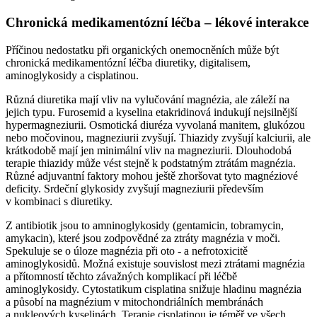
Chronická medikamentózní léčba –⁠ lékové interakce
Příčinou nedostatku při organických onemocněních může být
chronická medikamentózní léčba diuretiky, digitalisem,
aminoglykosidy a cisplatinou.
Různá diuretika mají vliv na vylučování magnézia, ale záleží na
jejich typu. Furosemid a kyselina etakridinová indukují nejsilnější
hypermagneziurii. Osmotická diuréza vyvolaná manitem, glukózou
nebo močovinou, magneziurii zvyšují. Thiazidy zvyšují kalciurii, ale
krátkodobě mají jen minimální vliv na magneziurii. Dlouhodobá
terapie thiazidy může vést stejně k podstatným ztrátám magnézia.
Různé adjuvantní faktory mohou ještě zhoršovat tyto magnéziové
deficity. Srdeční glykosidy zvyšují magneziurii především
v kombinaci s diuretiky.
Z antibiotik jsou to amninoglykosidy (gentamicin, tobramycin,
amykacin), které jsou zodpovědné za ztráty magnézia v moči.
Spekuluje se o úloze magnézia při oto -⁠ a nefrotoxicitě
aminoglykosidů. Možná existuje souvislost mezi ztrátami magnézia
a přítomností těchto závažných komplikací při léčbě
aminoglykosidy. Cytostatikum cisplatina snižuje hladinu magnézia
a působí na magnézium v mitochondriálních membránách
a nukleových kyselinách. Terapie cisplatinou je téměř ve všech