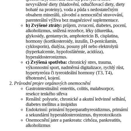
nevyvážené diety (hladovění, odtučňovací diety, diety
bohaté na proteiny), voda a půda s nedostatečným
obsahem minerálů, závodní a nemocniční stravování,
parenterální výživa bez magnéziové suplementace.
b) Zvýšené ztráty:
průjem, zvracení, diabetes, pocení,
alkoholizmus, snížená rezorbce, léky (diuretika,
glykosidy, gentamycin, amphotericin B, cisplatina,
hormony (kortikosteroidy, inzulín, D-penicilamin,
cyklosporin), dialýza, posuny pH nebo elektrolytů
(hyperkalcemie, hypofosfátémie, acidóza),
hyperaldosteronizmus.
c) Zvýšená spotřeba:
chronický stres, trauma,
výkonnostní sport, nadměrná digitalizace, rychlý růst,
hypertyreóza či tyreoideální hormony (T3, T4),
těhotenství, kojení.
Průvodní projev orgánových onemocnění
Gastrointestinální: enteritis, colitis, malabsorpce,
resekce tenkého střeva
Renální: polyurie, chronické a akutní ledvinné selhání,
diabetes mellitus a insipidus
Endokrinní: primární hyperparathyreoidizmus, primární
a sekundární hyperaldosteronizmus, thyreotoxikozis
Onemocnění jater a pankreatu: cirhóza, pankreatitis,
alkoholizmus