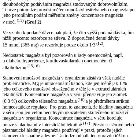
dlouhodobým podáváním magnézia studovaným dobrovolníkům.
Teprve potom lze provést měření množství vstřebaného magnézia po
jeho perorálním podání měřením změny koncentrace magnézia
(11)
v moči
(Graf 2)
.
Ve vztahu k podané dávce pak platí, že čím vyšší podaná dávka, tím
nižší procento rezorbce ze střeva. Z doporučené denní dávky
(12)
15 mmol (365 mg) se rezorbuje pouze okolo 1/3
.
Nedostatek magnézia byl pozorován u řady onemocnění, např.
u diabetu, hypertenze, kardiovaskulárních onemocnění či
(15,16)
alkoholizmu
.
Stanovení množství magnézia v organizmu zůstává však nadále
problematické. Mg je intracelulární kation, kde jen méně jak 1 %
jeho celkového množství obsaženého v těle je v extracelulárních
tekutinách. Koncentrace magnézia v séru představuje jen zlomek
(16)
(0,3 %) celkového tělesného magnézia
a je předmětem striktní
homeostatické regulace. Pro praxi to znamená, že hladiny magnézia
v séru jsou jen velmi necitlivým ukazatelem skutečného množství
magnézia v organizmu. Koncentrace magnézia v séru koreluje
(17)
pouze s hladinami v intersticiální tekutině
. Přesto se sérové nebo
plazmatické hladiny magnézia používají v praxi, protože jejich
stanovení je snadné a levné. Takto lze odhalit jen opravdu těžkou