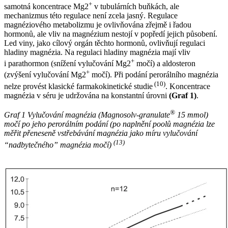
+
samotná koncentrace Mg2
v tubulárních buňkách, ale
mechanizmus této regulace není zcela jasný. Regulace
magnéziového metabolizmu je ovlivňována zřejmě i řadou
hormonů, ale vliv na magnézium nestojí v popředí jejich působení.
Led viny, jako cílový orgán těchto hormonů, ovlivňují regulaci
hladiny magnézia. Na regulaci hladiny magnézia mají vliv
+
i parathormon (snížení vylučování Mg2
močí) a aldosteron
+
(zvýšení vylučování Mg2
močí). Při podání perorálního magnézia
(10)
nelze provést klasické farmakokinetické studie
. Koncentrace
magnézia v séru je udržována na konstantní úrovni
(Graf 1)
.
®
Graf 1 Vylučování magnézia (Magnosolv-granulate
15 mmol)
močí po jeho perorálním podání (po naplnění poolů magnézia lze
měřit přeneseně vstřebávání magnézia jako míru vylučování
(13)
“nadbytečného” magnézia močí)