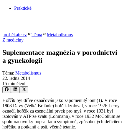
Praktické
proLékaře.cz
Téma
Metabolismus
Z medicíny
Suplementace magnézia v porodnictví
a gynekologii
Téma
:
Metabolismus
22. ledna 2014
15 min čtení
Hořčík byl dříve označován jako zapomenutý iont (1). V roce
1808 Davy (Velká Británie) hořčík izoloval, v roce 1926 Leroy
označil hořčík za esenciální prvek pro myš, v roce 1931 byl
izolován v ATP ze svalu (Lohmann), v roce 1932 McCollum se
spolupracovníky popsal řadu symptomů, způsobených deficitem
hořčíku u potkanů a psů, včetně tetanie.