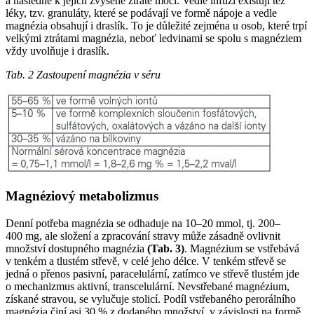
a následně k jejich zvýšené ztrátě močí. Vedle infuzí existují též
léky, tzv. granuláty, které se podávají ve formě nápoje a vedle
magnézia obsahují i draslík. To je důležité zejména u osob, které trpí
velkými ztrátami magnézia, neboť ledvinami se spolu s magnéziem
vždy uvolňuje i draslík.
Tab. 2 Zastoupení magnézia v séru
Magnéziový metabolizmus
Denní potřeba magnézia se odhaduje na 10–20 mmol, tj. 200–
400 mg, ale složení a zpracování stravy může zásadně ovlivnit
množství dostupného magnézia
(Tab. 3)
. Magnézium se vstřebává
v tenkém a tlustém střevě, v celé jeho délce. V tenkém střevě se
jedná o přenos pasivní, paracelulární, zatímco ve střevě tlustém jde
o mechanizmus aktivní, transcelulární. Nevstřebané magnézium,
získané stravou, se vylučuje stolicí. Podíl vstřebaného perorálního
magnézia činí asi 30 % z dodaného množství, v závislosti na formě.