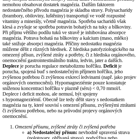
nemohou obsahovat dostatek magnézia. Dalším faktorem
nedostatečného přívodu magnézia je skladba stravy. Polysacharidy
(brambory, obiloviny, luštěniny) transportují ve vodě rozpustné
vitaminy a minerály, včetně magnézia. Spotřeba sacharidů však
klesá a zvyšuje se spotřeba potravin bohatých na tuky a bílkoviny.
Při příjmu většího podílu tuků ve stravě je inhibována absorpce
magnézia. Potrava bohatá na bílkoviny a kalcium (maso, mléko)
také snižuje absorpci magnézia. Příčiny nedostatku magnézia
můžeme dělit z různých hledisek. Z hlediska patofyziologického na
omezený přísun, zvýšené ztráty a potřeby, či z hlediska orgánového,
onemocnění gastrointestinálního traktu, ledvin, jater a dalších.
Deplece
je porucha regulace metabolizmu hořčíku.
Deficit
je
porucha, spojená buď s nedostatečným příjmem hořčíku, jeho
zvýšenou potřebou či zvýšenou exkrecí ledvinami (např. jako projev
orgánových onemocnění). Hypomagneziémie pouze konstatuje
sníženou koncentraci hořčíku v plazmě (séru) < 0,70 mmol⁠/⁠l.
Deplece i deficit mohou, ale nemusí, být spojeny
s hypomagneziémií. Obecně lze tedy dělit stavy s nedostatkem
magnézia na ty, které souvisí s omezení přísunu, zvýšenými ztrátami
či zvýšenou potřebou, nebo na průvodní projevy orgánových
onemocnění.
Omezení přísunu, zvýšené ztráty či zvýšená potřeba
a) Nedostatečný přísun:
nevhodně upravená strava
(polotovary, ohřívaná strava), podvýživa nebo