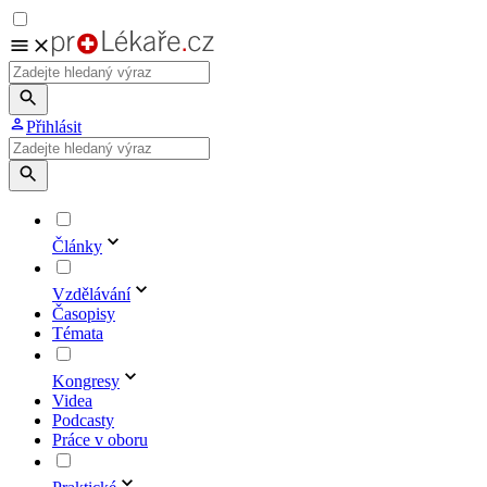
Přihlásit
Články
Vzdělávání
Časopisy
Témata
Kongresy
Videa
Podcasty
Práce v oboru