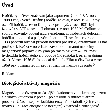
Úvod
(1)
Hořčík byl dříve označován jako zapomenutý iont
. V roce
1808 Davy (Velká Británie) hořčík izoloval, v roce 1926 Leroy
označil hořčík za esenciální prvek pro myš, v roce 1931 byl
izolován v ATP ze svalu (Lohmann), v roce 1932 McCollum se
spolupracovníky popsal řadu symptomů, způsobených deficitem
hořčíku u potkanů a psů, včetně tetanie. Hirschfelder v roce
1933 potvrdil nutnost přívodu hořčíku pro lidský organizmus. U nás
profesor J. Bečka v roce 1926 zavedl do humánní medicíny
magnéziový přípravek Polysan (dermatologikum –⁠ 13% mast
hydroxidu hořečnatého a v podobě 1% roztoku k parenterálnímu
užití). V roce 1956 Shils popsal deficit hořčíku u člověka a v roce
(2)
1969 pak význam ledvin pro regulaci magnéziových iontů
.
Reklama
Biologické aktivity magnézia
Magnézium je čtvrtým nejčastějším kationtem v lidském organizmu
a druhým kationtem v pořadí (po draslíku) v intracelulárním
prostoru. Účastní se jako kofaktor enzymů metabolických reakcí,
tvorby a utilizace energie a je nezbytný k udržení elektrolytové