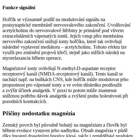
Funkce signální
Hořčík se významně podílí na modulování signálu na
postsynaptické membráně nervosvalového zakončení. Uvolňování
acetylcholinu do nervosvalové štěrbiny je primárně pod vlivem
extracelulárních vápenatých iontů. Jejich vstup přes membránu
nervového zakončení snižují ionty hořčíku, které tak ovlivňují
následné vyplavení mediátoru –⁠ acetylcholinu. Tohoto efektu lze
využít pro zmírnění projevů křečí, stejně jako nižších nároků na
myorelaxancia během operace.
Magnéziové ionty ovlivňují N-methyl-D-aspartate receptor
receptorový kanál (NMDA-receptorový kanál). Tento kanál se
nachází např. na buňkách CNS, kde hořčík může modulovat jeho
propustnost pro vápenaté ionty a ve svém důsledku prodloužit
a zvýšit účinek analgetik. V praxi to potom může znamenat
sníženou potřebu dávek analgetik a zvýšení prahu bolestivosti při
porodních kontrakcích.
Příčiny nedostatku magnézia
Zemský povrch byl původně bohatý na magnézium a člověk byl
během evoluce vystaven jeho nadbytku. Obsah magnézia v půdě
díky hnojení draselnými hnojivy klesá, takže i zemědělské produkty