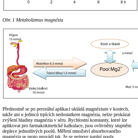
Obr. 1 Metabolizmus magnézia
Přednostně se po perorální aplikaci ukládá magnézium v kostech,
takže ani u jedinců trpících nedostatkem magnézia, nelze prokázat
zvýšení hladiny magnézia v séru. Rychlostní konstanty, které lze
aplikovat pro farmakokinetické kalkulace, jsou ovlivněny stupněm
deplece jednotlivých poolů. Měření množství absorbovaného
magnézia se proto provádí tak, že se nejprve naplní pooly