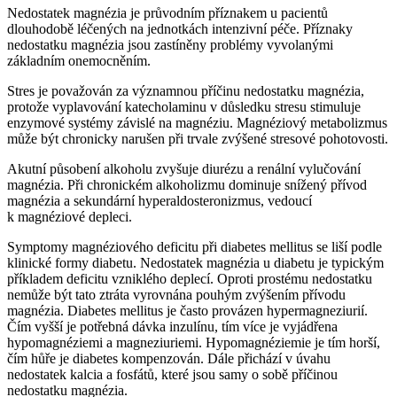
Nedostatek magnézia je průvodním příznakem u pacientů
dlouhodobě léčených na jednotkách intenzivní péče. Příznaky
nedostatku magnézia jsou zastíněny problémy vyvolanými
základním onemocněním.
Stres je považován za významnou příčinu nedostatku magnézia,
protože vyplavování katecholaminu v důsledku stresu stimuluje
enzymové systémy závislé na magnéziu. Magnéziový metabolizmus
může být chronicky narušen při trvale zvýšené stresové pohotovosti.
Akutní působení alkoholu zvyšuje diurézu a renální vylučování
magnézia. Při chronickém alkoholizmu dominuje snížený přívod
magnézia a sekundární hyperaldosteronizmus, vedoucí
k magnéziové depleci.
Symptomy magnéziového deficitu při diabetes mellitus se liší podle
klinické formy diabetu. Nedostatek magnézia u diabetu je typickým
příkladem deficitu vzniklého deplecí. Oproti prostému nedostatku
nemůže být tato ztráta vyrovnána pouhým zvýšením přívodu
magnézia. Diabetes mellitus je často provázen hypermagneziurií.
Čím vyšší je potřebná dávka inzulínu, tím více je vyjádřena
hypomagnéziemi a magneziuriemi. Hypomagnéziemie je tím horší,
čím hůře je diabetes kompenzován. Dále přichází v úvahu
nedostatek kalcia a fosfátů, které jsou samy o sobě příčinou
nedostatku magnézia.