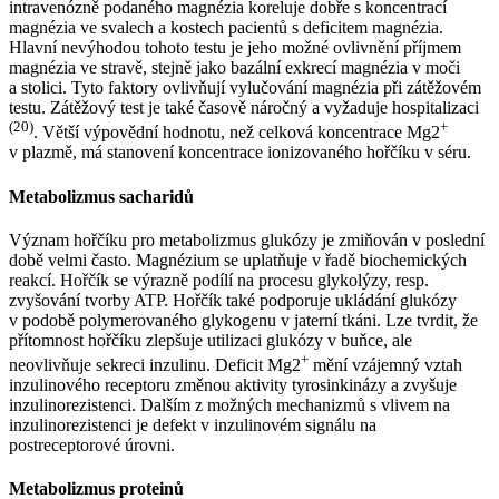
intravenózně podaného magnézia koreluje dobře s koncentrací
magnézia ve svalech a kostech pacientů s deficitem magnézia.
Hlavní nevýhodou tohoto testu je jeho možné ovlivnění příjmem
magnézia ve stravě, stejně jako bazální exkrecí magnézia v moči
a stolici. Tyto faktory ovlivňují vylučování magnézia při zátěžovém
testu. Zátěžový test je také časově náročný a vyžaduje hospitalizaci
(20)
+
. Větší výpovědní hodnotu, než celková koncentrace Mg2
v plazmě, má stanovení koncentrace ionizovaného hořčíku v séru.
Metabolizmus sacharidů
Význam hořčíku pro metabolizmus glukózy je zmiňován v poslední
době velmi často. Magnézium se uplatňuje v řadě biochemických
reakcí. Hořčík se výrazně podílí na procesu glykolýzy, resp.
zvyšování tvorby ATP. Hořčík také podporuje ukládání glukózy
v podobě polymerovaného glykogenu v jaterní tkáni. Lze tvrdit, že
přítomnost hořčíku zlepšuje utilizaci glukózy v buňce, ale
+
neovlivňuje sekreci inzulinu. Deficit Mg2
mění vzájemný vztah
inzulinového receptoru změnou aktivity tyrosinkinázy a zvyšuje
inzulinorezistenci. Dalším z možných mechanizmů s vlivem na
inzulinorezistenci je defekt v inzulinovém signálu na
postreceptorové úrovni.
Metabolizmus proteinů