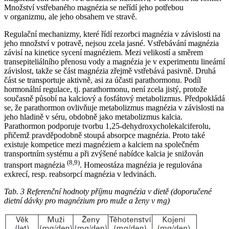
Množství vstřebaného magnézia se neřídí jeho potřebou
v organizmu, ale jeho obsahem ve stravě.
Regulační mechanizmy, které řídí rezorbci magnézia v závislosti na
jeho množství v potravě, nejsou zcela jasné. Vstřebávání magnézia
závisí na kinetice sycení magnéziem. Mezi velikostí a směrem
transepiteliálního přenosu vody a magnézia je v experimentu lineární
závislost, takže se část magnézia zřejmě vstřebává pasivně. Druhá
část se transportuje aktivně, asi za účasti parathormonu. Podíl
hormonální regulace, tj. parathormonu, není zcela jistý, protože
současně působí na kalciový a fosfátový metabolizmus. Předpokládá
se, že parathormon ovlivňuje metabolizmus magnézia v závislosti na
jeho hladině v séru, obdobně jako metabolizmus kalcia.
Parathormon podporuje tvorbu 1,25-dehydroxycholekalciferolu,
přičemž pravděpodobně stoupá absorpce magnézia. Proto také
existuje kompetice mezi magnéziem a kalciem na společném
transportním systému a při zvýšené nabídce kalcia je snižován
(8,9)
transport magnézia
. Homeostáza magnézia je regulována
exkrecí, resp. reabsorpcí magnézia v ledvinách.
Tab. 3 Referenční hodnoty příjmu magnézia v dietě (doporučené
dietní dávky pro magnézium pro muže a ženy v mg)