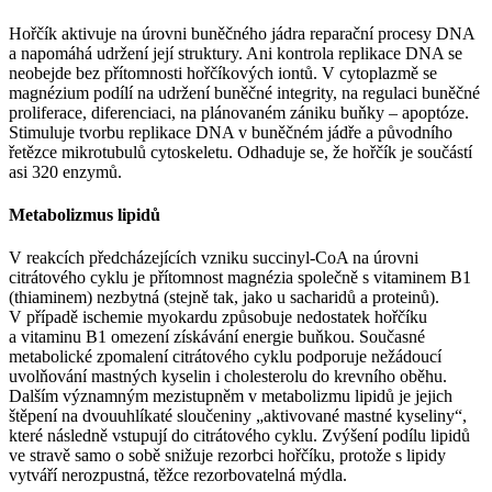
Hořčík aktivuje na úrovni buněčného jádra reparační procesy DNA
a napomáhá udržení její struktury. Ani kontrola replikace DNA se
neobejde bez přítomnosti hořčíkových iontů. V cytoplazmě se
magnézium podílí na udržení buněčné integrity, na regulaci buněčné
proliferace, diferenciaci, na plánovaném zániku buňky –⁠ apoptóze.
Stimuluje tvorbu replikace DNA v buněčném jádře a původního
řetězce mikrotubulů cytoskeletu. Odhaduje se, že hořčík je součástí
asi 320 enzymů.
Metabolizmus lipidů
V reakcích předcházejících vzniku succinyl-CoA na úrovni
citrátového cyklu je přítomnost magnézia společně s vitaminem B1
(thiaminem) nezbytná (stejně tak, jako u sacharidů a proteinů).
V případě ischemie myokardu způsobuje nedostatek hořčíku
a vitaminu B1 omezení získávání energie buňkou. Současné
metabolické zpomalení citrátového cyklu podporuje nežádoucí
uvolňování mastných kyselin i cholesterolu do krevního oběhu.
Dalším významným mezistupněm v metabolizmu lipidů je jejich
štěpení na dvouuhlíkaté sloučeniny „aktivované mastné kyseliny“,
které následně vstupují do citrátového cyklu. Zvýšení podílu lipidů
ve stravě samo o sobě snižuje rezorbci hořčíku, protože s lipidy
vytváří nerozpustná, těžce rezorbovatelná mýdla.