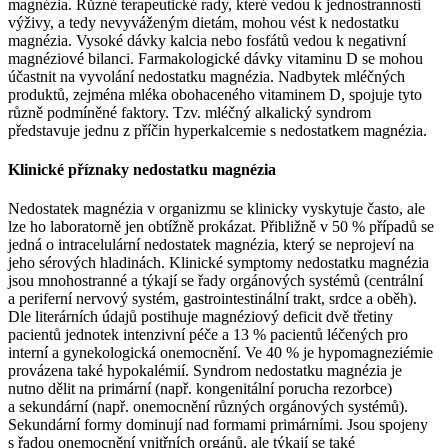
magnézia. Různé terapeutické rady, které vedou k jednostrannosti
výživy, a tedy nevyváženým dietám, mohou vést k nedostatku
magnézia. Vysoké dávky kalcia nebo fosfátů vedou k negativní
magnéziové bilanci. Farmakologické dávky vitaminu D se mohou
účastnit na vyvolání nedostatku magnézia. Nadbytek mléčných
produktů, zejména mléka obohaceného vitaminem D, spojuje tyto
různě podmíněné faktory. Tzv. mléčný alkalický syndrom
představuje jednu z příčin hyperkalcemie s nedostatkem magnézia.
Klinické příznaky nedostatku magnézia
Nedostatek magnézia v organizmu se klinicky vyskytuje často, ale
lze ho laboratorně jen obtížně prokázat. Přibližně v 50 % případů se
jedná o intracelulární nedostatek magnézia, který se neprojeví na
jeho sérových hladinách. Klinické symptomy nedostatku magnézia
jsou mnohostranné a týkají se řady orgánových systémů (centrální
a periferní nervový systém, gastrointestinální trakt, srdce a oběh).
Dle literárních údajů postihuje magnéziový deficit dvě třetiny
pacientů jednotek intenzivní péče a 13 % pacientů léčených pro
interní a gynekologická onemocnění. Ve 40 % je hypomagneziémie
provázena také hypokalémií. Syndrom nedostatku magnézia je
nutno dělit na primární (např. kongenitální porucha rezorbce)
a sekundární (např. onemocnění různých orgánových systémů).
Sekundární formy dominují nad formami primárními. Jsou spojeny
s řadou onemocnění vnitřních orgánů, ale týkají se také