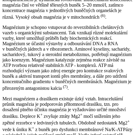
magnézia činí ve většině tělesných buněk 5–20 mmol⁠/⁠l, zatímco
koncentrace magnézia v jednotlivých buněčných organelách je
(6)
různá. Vysoký obsah magnézia je v mitochondriích
.
Magnézium je schopno vstupovat do reverzibilních chelátových
vazeb s organickými substancemi. Tak vznikají různé molekulární
vazby, které umožňují průběh řady biochemických reakcí.
Magnézium se účastní výstavby a odbourávání DNA a RNA
v buněčných jádrech a v ribozomech. Aminové kyseliny, sacharidy,
sacharidový, tukový a steroidní metabolizmus, potřebují magnézium
jako koenzym. Magnézium katalyzuje zejména reakce závislé na
ATP tvorbou relativně stabilních ATP -⁠ komplexů. ATP má
rozhodující význam jako zdroj energie pro kontrakce svalových
buněk a aktivní transport iontů přes membrány, a dále pro udržení
koncentračního gradientu v buněčných membránách. Magnézium je
(7)
přirozeným antagonistou kalcia
.
Mezi magnéziem a draslíkem existuje úzký vztah. Intracelulární
průnik magnézia je podporován přítomností draslíku, tzn. pro
dosažení plného účinku magnézia je vyžadováno určité množství
+
+
draslíku. Deplece K
zvyšuje ztráty Mg2
močí snížením jeho
+
zpětné rezorbce v ledvinných tubulech. Obdobně nedostatek Mg2
+
vede k úniku K
z buněk pro dysfunkci membránové Na/K-ATPázy