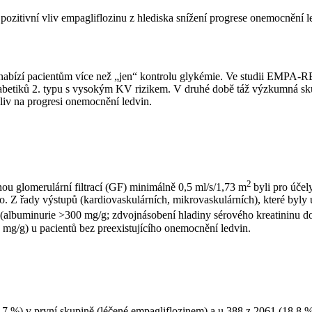
tivní vliv empagliflozinu z hlediska snížení progrese onemocnění l
T2 nabízí pacientům více než „jen“ kontrolu glykémie. Ve studii E
diabetiků 2. typu s vysokým KV rizikem. V druhé době táž výzkumná sku
liv na progresi onemocnění ledvin.
2
lomerulární filtrací (GF) minimálně 0,5 ml⁠/⁠s⁠/⁠1,73 m
byli pro účel
ebo. Z řady výstupů (kardiovaskulárních, mikrovaskulárních), které b
lbuminurie >300 mg⁠/⁠g; zdvojnásobení hladiny sérového kreatininu dop
mg⁠/⁠g) u pacientů bez preexistujícího onemocnění ledvin.
7 %) v první skupině (léčené empagliflozinem) a u 388 z 2061 (18,8 %)