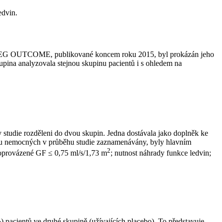
edvin.
MPA-REG OUTCOME, publikované koncem roku 2015, byl prokázán jeho
pina analyzovala stejnou skupinu pacientů i s ohledem na
y studie rozděleni do dvou skupin. Jedna dostávala jako doplněk ke
yly u nemocných v průběhu studie zaznamenávány, byly hlavním
2
rovázené GF ≤ 0,75 ml⁠/⁠s⁠/⁠1,73 m
; nutnost náhrady funkce ledvin;
 pacientů ve druhé skupině (užívajících placebo). To představuje