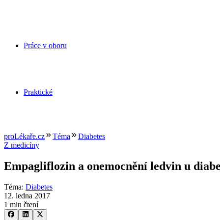
Práce v oboru
Praktické
proLékaře.cz
Téma
Diabetes
Z medicíny
Empagliflozin a onemocnění ledvin u diabe
Téma
:
Diabetes
12. ledna 2017
1 min čtení