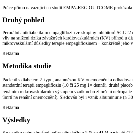
Práce přímo navazující na studii EMPA-REG OUTCOME prokázala pozi
Druhý pohled
Perorální antidiabetikum empagliflozin ze skupiny inhibitorů SGL
vliv na snížení rizika závažných kardiovaskulárních (KV) příhod u 
mikrovaskulární důsledky terapie empagliflozinem –⁠ konkrétně jeho v
Reklama
Metodika studie
Pacienti s diabetem 2. typu, anamnézou KV onemocnění a odhadovanou g
standardní terapii empagliflozin (10 či 25 mg 1× denně), druhá plac
renálním mikrovaskulárním výstupem vznik nebo zhoršení nefropatie (a
úmrtí na renální onemocnění). Sledován byl i vznik albuminurie (≥ 30 
Reklama
Výsledky
Ke vzniku nebo zhoršení nefropatie došlo u 525 ze 4124 pacientů (12,