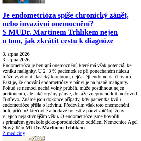
Je endometrióza spíše chronický zánět,
nebo invazivní onemocnění?
S MUDr. Martinem Trhlíkem nejen
o tom, jak zkrátit cestu k diagnóze
3. srpna 2026
3. srpna 2026
Endometrióza je benigní onemocnění, které má však potenciál ke
vzniku malignity. U 2−3 % pacientek se při ponechaném nálezu
může vyvinout klasický karcinom, nejčastěji endometria či ovarií.
Fakt je, že chování endometriózy v pánvi je na hraně malignity.
Pokud se nemoci nechá volný průběh, může postihnout nejen
peritoneum, ale také orgány pánve, dokáže zneprůchodnit močovod
či střevo. Známé jsou dokonce případy, kdy pacientka kvůli
endometrióze přišla o ledvinu. Především však toto onemocnění
bolí, přičemž křečovité a bodavé bolesti v pánvi zatěžují ženy
v jejich nejaktivnějším věku. O endometrióze jsme hovořili
s primářem gynekologicko-porodnického oddělení Nemocnice Agel
Nový Jičín
MUDr. Martinem Trhlíkem
.
Z medicíny