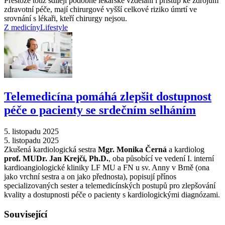
Přestože totiž sdílejí podobné lékařské vzdělání i přístup ke zdrojům
zdravotní péče, mají chirurgové vyšší celkové riziko úmrtí ve
srovnání s lékaři, kteří chirurgy nejsou.
Z medicíny
Lifestyle
Telemedicína pomáhá zlepšit dostupnost
péče o pacienty se srdečním selháním
5. listopadu 2025
5. listopadu 2025
Zkušená kardiologická sestra
Mgr. Monika Černá
a kardiolog
prof. MUDr. Jan Krejčí, Ph.D.
, oba působící ve vedení I. interní
kardioangiologické kliniky LF MU a FN u sv. Anny v Brně (ona
jako vrchní sestra a on jako přednosta), popisují přínos
specializovaných sester a telemedicínských postupů pro zlepšování
kvality a dostupnosti péče o pacienty s kardiologickými diagnózami.
Související