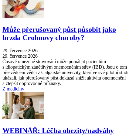
Může přerušovaný půst působit jako
brzda Crohnovy choroby?
29. července 2026
29. července 2026
Časově omezené stravování může pomáhat pacientům
s idiopatickým zánětlivým onemocněním střev (IBD). Jsou o tom
přesvědčeni vědci z Calgarské univerzity, kteří ve své pilotní studii
ukázali, jak přerušovaný půst dokázal snížit aktivitu onemocnění
a zlepšit doprovodné příznaky.
Z medicíny
WEBINÁŘ: Léčba obezity/nadváhy