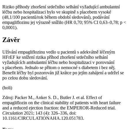
Riziko příhody zhoršení srdečního selhání vyžadující ambulantní
léčbu nebo hospitalizaci bylo ve skupině s placebem vysoké
(48,1/100 pacientů⁠/⁠rok během období sledování), podávání
empagliflozinu jej výrazně snížilo (HR 0,70; 95% CI 0,63–0,78; p <
0,0001).
Závěr
Užívání empagliflozinu vedlo u pacientů s adekvátně léčeným
HFrEF ke snížení rizika příhod zhoršení srdečního selhání
vyžadujících ambulantní léčbu nebo hospitalizaci v porovnání
s placebem. Jednalo se přitom o nemocné s diabetem i bez něj.
Benefit léčby byl pozorován již krátce po jejím zahájení a udržel se
po celou dobu sledování.
(holi)
Zdroj: Packer M., Anker S. D., Butler J. et al. Effect of
empagliflozin on the clinical stability of patients with heart failure
and a reduced ejection fraction: the EMPEROR-Reduced trial.
Circulation
2021; 143 (4): 326–336, doi:
10.1161/CIRCULATIONAHA.120.051783.