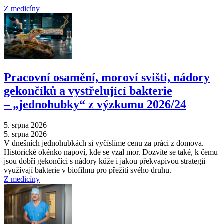
Z medicíny
Pracovní osamění, moroví svišti, nádory
gekončíků a vystřelující bakterie
–⁠ „jednohubky“ z výzkumu 2026/24
5. srpna 2026
5. srpna 2026
V dnešních jednohubkách si vyčíslíme cenu za práci z domova.
Historické okénko napoví, kde se vzal mor. Dozvíte se také, k čemu
jsou dobří gekončíci s nádory kůže i jakou překvapivou strategii
využívají bakterie v biofilmu pro přežití svého druhu.
Z medicíny