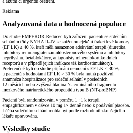
a akutní či urgentní ošetření.
Reklama
Analyzovaná data a hodnocená populace
Do studie EMPEROR-Reduced byli zařazeni pacienti se srdečním
selháním třídy NYHA II–IV se sníženou ejekční frakcí levé komory
(EF LK) ≤ 40 %, kteří měli nasazenou adekvátní terapii (diuretika,
inhibitory renin-angiotenzin-aldosteronového systému a inhibitory
neprilysinu, betablokátory, antagonisty mineralokortikoidních
receptorů a v případě jejich indikace též kardiostimulátory).
Preferenčně byli do studie přijímáni nemocní s EF LK ≤ 30 %;
u pacientů s hodnotami EF LK > 30 % byla nutná pozitivní
anamnéza hospitalizace pro srdeční selhání v posledních
12 měsících nebo zvýšená hladina N-terminálního fragmentu
mozkového natriuretického propeptidu typu B (NT-proBNP).
Pacienti byli randomizováni v poměru 1 : 1 k terapii
empagliflozinem v dávce 10 mg 1× denně nebo k podávání placeba.
Léčba srdečního selhání mohla být podle rozhodnutí zkoušejícího
lékaře upravována.
Výsledky studie