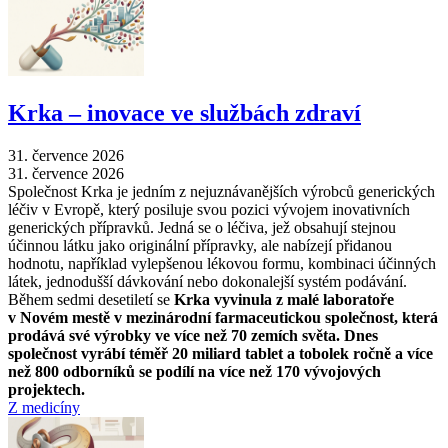
Krka –⁠ inovace ve službách zdraví
31. července 2026
31. července 2026
Společnost Krka je jedním z nejuznávanějších výrobců generických
léčiv v Evropě, který posiluje svou pozici vývojem inovativních
generických přípravků. Jedná se o léčiva, jež obsahují stejnou
účinnou látku jako originální přípravky, ale nabízejí přidanou
hodnotu, například vylepšenou lékovou formu, kombinaci účinných
látek, jednodušší dávkování nebo dokonalejší systém podávání.
Během sedmi desetiletí se
Krka vyvinula z malé laboratoře
v Novém mestě v mezinárodní farmaceutickou společnost, která
prodává své výrobky ve více než 70 zemích světa. Dnes
společnost vyrábí téměř 20 miliard tablet a tobolek ročně a více
než 800 odborníků se podílí na více než 170 vývojových
projektech.
Z medicíny