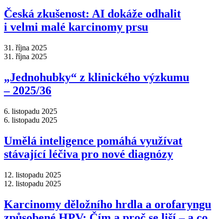
Česká zkušenost: AI dokáže odhalit
i velmi malé karcinomy prsu
31. října 2025
31. října 2025
„Jednohubky“ z klinického výzkumu
–⁠ 2025/36
6. listopadu 2025
6. listopadu 2025
Umělá inteligence pomáhá využívat
stávající léčiva pro nové diagnózy
12. listopadu 2025
12. listopadu 2025
Karcinomy děložního hrdla a orofaryngu
způsobené HPV: Čím a proč se liší –⁠ a co