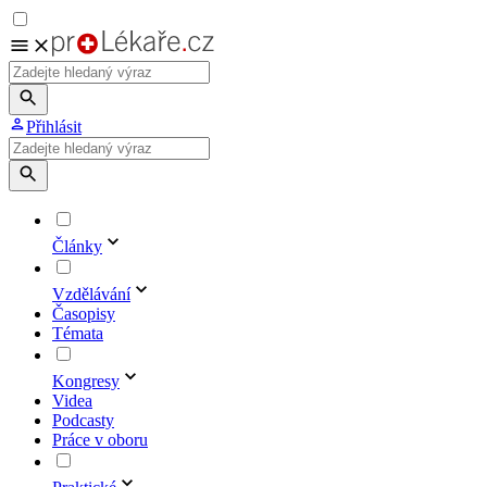
Přihlásit
Články
Vzdělávání
Časopisy
Témata
Kongresy
Videa
Podcasty
Práce v oboru