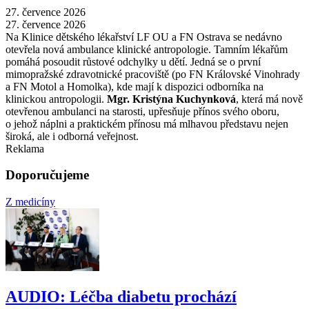
27. července 2026
27. července 2026
Na Klinice dětského lékařství LF OU a FN Ostrava se nedávno
otevřela nová ambulance klinické antropologie. Tamním lékařům
pomáhá posoudit růstové odchylky u dětí. Jedná se o první
mimopražské zdravotnické pracoviště (po FN Královské Vinohrady
a FN Motol a Homolka), kde mají k dispozici odborníka na
klinickou antropologii.
Mgr. Kristýna Kuchynková
, která má nově
otevřenou ambulanci na starosti, upřesňuje přínos svého oboru,
o jehož náplni a praktickém přínosu má mlhavou představu nejen
široká, ale i odborná veřejnost.
Reklama
Doporučujeme
Z medicíny
AUDIO: Léčba diabetu prochází