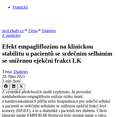
Praktické
proLékaře.cz
Téma
Diabetes
Z medicíny
Efekt empagliflozinu na klinickou
stabilitu u pacientů se srdečním selháním
se sníženou ejekční frakcí LK
Téma
:
Diabetes
29. října 2021
2 min čtení
Z výsledků předchozích studií vyplynulo, že perorální
antidiabetikum empagliflozin snižuje riziko úmrtí
z kardiovaskulárních příčin nebo hospitalizace pro srdeční selhání
u pacientů se srdečním selháním se sníženou ejekční frakcí levé
komory (HFrEF), a to u diabetiků i pacientů bez diabetu. Cílem
klinické studie EMPEROR-Reduced bylo doplnit údaje o vlivu