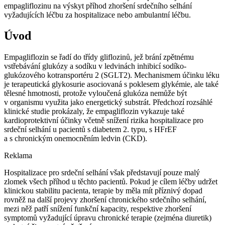
empagliflozinu na výskyt příhod zhoršení srdečního selhání
vyžadujících léčbu za hospitalizace nebo ambulantní léčbu.
Úvod
Empagliflozin se řadí do třídy gliflozinů, jež brání zpětnému
vstřebávání glukózy a sodíku v ledvinách inhibicí sodíko-
glukózového kotransportéru 2 (SGLT2). Mechanismem účinku léku
je terapeutická glykosurie asociovaná s poklesem glykémie, ale také
tělesné hmotnosti, protože vyloučená glukóza nemůže být
v organismu využita jako energetický substrát. Předchozí rozsáhlé
klinické studie prokázaly, že empagliflozin vykazuje také
kardioprotektivní účinky včetně snížení rizika hospitalizace pro
srdeční selhání u pacientů s diabetem 2. typu, s HFrEF
a s chronickým onemocněním ledvin (CKD).
Reklama
Hospitalizace pro srdeční selhání však představují pouze malý
zlomek všech příhod u těchto pacientů. Pokud je cílem léčby udržet
klinickou stabilitu pacienta, terapie by měla mít příznivý dopad
rovněž na další projevy zhoršení chronického srdečního selhání,
mezi něž patří snížení funkční kapacity, respektive zhoršení
symptomů vyžadující úpravu chronické terapie (zejména diuretik)