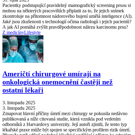
Pacientky podstupující pravidelný mamografický screening prsou si
mohou na některých pracovištích připlatit za to, že jejich snímek
zkontroluje na přítomnost nádorového bujení umělá inteligence (AI).
Jaké jsou zkušenosti s technologií očima radiologů i jejich pacientů?
A jak AI pomáhá zvýšit pravděpodobnost nálezu karcinomu prsu?
Z medicíny
Lifestyle
Američtí chirurgové umírají na
onkologická onemocnění častěji než
ostatní lékaři
3. listopadu 2025
3. listopadu 2025
Zmapovat hlavní příčiny úmrtí mezi chirurgy se pokusila nedávno
publikovaná a níže citovaná studie, která vznikla pod vedením
odborníků z Harvardovy univerzity. Její autoři zjistili, že tento typ
lékařské praxe může být spojen se specifickým profilem rizik úmrtí.