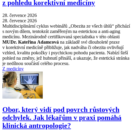
z pohledu korektivní medicíny
28. července 2026
28. července 2026
Multidisciplinární cyklus webinářů „Obezita ze všech úhlů“ přichází
s novým dílem, tentokrát zaměřeným na estetickou a anti-aging
medicínu. Mezinárodně certifikovaná specialistka v této oblasti
MUDr. Kateřina Adamcová
na základě své dlouholeté praxe
v korektivní medicíně přibližuje, jak nadváha či obezita ovlivňují
vzhled, kvalitu pokožky i psychickou pohodu pacienta. Nabízí širší
pohled na změny, jež hubnutí přináší, a ukazuje, že estetická stránka
je nedílnou součástí celého procesu.
Z medicíny
Obor, který vidí pod povrch růstových
odchylek. Jak lékařům v praxi pomáhá
klinická antropologie?