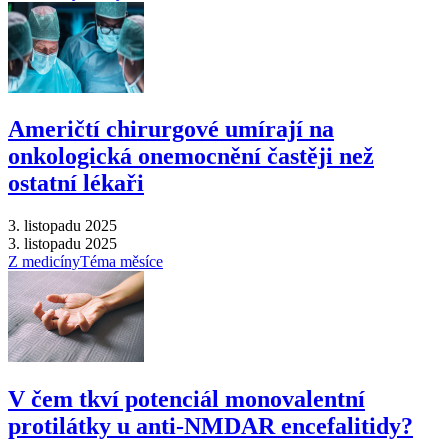
Američtí chirurgové umírají na
onkologická onemocnění častěji než
ostatní lékaři
3. listopadu 2025
3. listopadu 2025
Z medicíny
Téma měsíce
V čem tkví potenciál monovalentní
protilátky u anti-NMDAR encefalitidy?