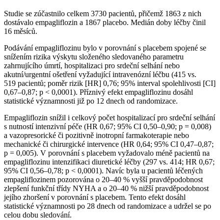
Studie se zúčastnilo celkem 3730 pacientů, přičemž 1863 z nich
dostávalo empagliflozin a 1867 placebo. Medián doby léčby činil
16 měsíců.
Podávání empagliflozinu bylo v porovnání s placebem spojené se
snížením rizika výskytu složeného sledovaného parametru
zahrnujícího úmrtí, hospitalizaci pro srdeční selhání nebo
akutní/urgentní ošetření vyžadující intravenózní léčbu (415 vs.
519 pacientů; poměr rizik [HR] 0,76; 95% interval spolehlivosti [CI]
0,67–0,87; p < 0,0001). Příznivý efekt empagliflozinu dosáhl
statistické významnosti již po 12 dnech od randomizace.
Empagliflozin snížil i celkový počet hospitalizací pro srdeční selhání
s nutností intenzivní péče (HR 0,67; 95% CI 0,50–0,90; p = 0,008)
a vazopresorické či pozitivně inotropní farmakoterapie nebo
mechanické či chirurgické intervence (HR 0,64; 95% CI 0,47–0,87;
p = 0,005). V porovnání s placebem vyžadovalo méně pacientů na
empagliflozinu intenzifikaci diuretické léčby (297 vs. 414; HR 0,67;
95% CI 0,56–0,78; p < 0,0001). Navíc byla u pacientů léčených
empagliflozinem pozorována o 20–40 % vyšší pravděpodobnost
zlepšení funkční třídy NYHA a o 20–40 % nižší pravděpodobnost
jejího zhoršení v porovnání s placebem. Tento efekt dosáhl
statistické významnosti po 28 dnech od randomizace a udržel se po
celou dobu sledování.