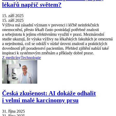
lékařů napříč světem?
15. září 2025
15. září 2025
Výživa má zásadní význam v prevenci i léčbě neinfekčních
onemocnění, přesto lékaři často postrádají potřebné znalosti
a sebejistotu k jejímu efektivnímu využití v praxi. Mezinárodní
studie ukazují, že výuka výživy na lékařských fakultách je omezená
a nejednotná, což se odráží v nízké úrovni znalostí a praktických
dovedností při poradenství pacientům. Přehled zjištění nabízí také
inspiraci k systémovým změnám a příklady dobré praxe.
Z medicíny
Technologie
Česká zkušenost: AI dokáže odhalit
i velmi malé karcinomy prsu
31. října 2025
31. října 2025