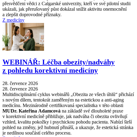
přesvědčeni vědci z Calgarské univerzity, kteří ve své pilotní studii
ukázali, jak přerušovaný půst dokázal snížit aktivitu onemocnění
a zlepšit doprovodné příznaky.
Z medicíny
WEBINÁŘ: Léčba obezity/nadváhy
z pohledu korektivní medicíny
28. července 2026
28. července 2026
Multidisciplinární cyklus webinářů „Obezita ze všech úhlů“ přichází
s novým dílem, tentokrát zaměřeným na estetickou a anti-aging
medicínu. Mezinárodně certifikovaná specialistka v této oblasti
MUDr. Kateřina Adamcová
na základě své dlouholeté praxe
v korektivní medicíně přibližuje, jak nadváha či obezita ovlivňují
vzhled, kvalitu pokožky i psychickou pohodu pacienta. Nabízí širší
pohled na změny, jež hubnutí přináší, a ukazuje, že estetická stránka
je nedílnou součástí celého procesu.