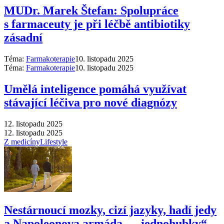
MUDr. Marek Štefan: Spolupráce
s farmaceuty je při léčbě antibiotiky
zásadní
Téma:
Farmakoterapie
10. listopadu 2025
Téma:
Farmakoterapie
10. listopadu 2025
Umělá inteligence pomáhá využívat
stávající léčiva pro nové diagnózy
12. listopadu 2025
12. listopadu 2025
Z medicíny
Lifestyle
Nestárnoucí mozky, cizí jazyky, hadí jedy
a Napoleonova armáda –⁠ „jednohubky“