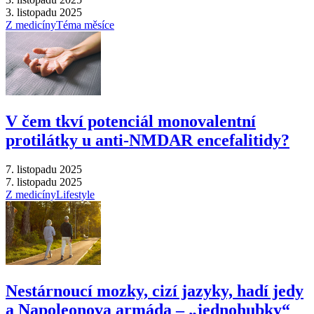
3. listopadu 2025
Z medicíny
Téma měsíce
V čem tkví potenciál monovalentní
protilátky u anti-NMDAR encefalitidy?
7. listopadu 2025
7. listopadu 2025
Z medicíny
Lifestyle
Nestárnoucí mozky, cizí jazyky, hadí jedy
a Napoleonova armáda –⁠ „jednohubky“