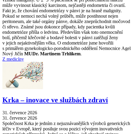
může vyvinout klasický karcinom, nejčastěji endometria či ovarií.
Fakt je, že chování endometriózy v pánvi je na hraně malignity.
Pokud se nemoci nechá volný průběh, může postihnout nejen
peritoneum, ale také orgány pánve, dokáže zneprůchodnit močovod
či střevo. Známé jsou dokonce případy, kdy pacientka kvůli
endometrióze přišla o ledvinu. Především však toto onemocnění
bolí, přičemž křečovité a bodavé bolesti v pánvi zatěžují ženy
v jejich nejaktivnějším věku. O endometrióze jsme hovořili
s primářem gynekologicko-porodnického oddělení Nemocnice Agel
Nový Jičín
MUDr. Martinem Trhlíkem
.
Z medicíny
Krka –⁠ inovace ve službách zdraví
31. července 2026
31. července 2026
Společnost Krka je jedním z nejuznávanějších výrobců generických
léčiv v Evropě, který posiluje svou pozici vývojem inovativních