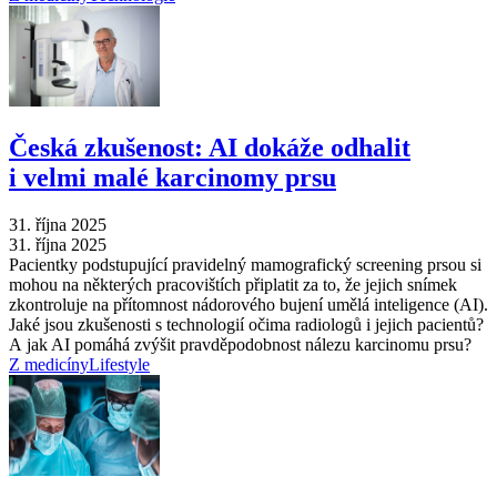
Česká zkušenost: AI dokáže odhalit
i velmi malé karcinomy prsu
31. října 2025
31. října 2025
Pacientky podstupující pravidelný mamografický screening prsou si
mohou na některých pracovištích připlatit za to, že jejich snímek
zkontroluje na přítomnost nádorového bujení umělá inteligence (AI).
Jaké jsou zkušenosti s technologií očima radiologů i jejich pacientů?
A jak AI pomáhá zvýšit pravděpodobnost nálezu karcinomu prsu?
Z medicíny
Lifestyle