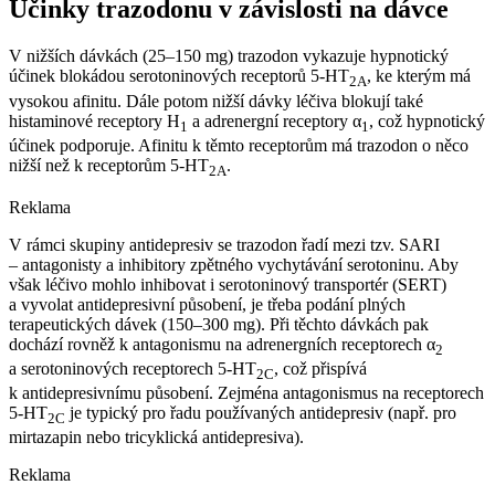
Účinky trazodonu v závislosti na dávce
V nižších dávkách (25–150 mg) trazodon vykazuje hypnotický
účinek blokádou serotoninových receptorů 5-HT
, ke kterým má
2A
vysokou afinitu. Dále potom nižší dávky léčiva blokují také
histaminové receptory H
a adrenergní receptory α
, což hypnotický
1
1
účinek podporuje. Afinitu k těmto receptorům má trazodon o něco
nižší než k receptorům 5-HT
.
2A
Reklama
V rámci skupiny antidepresiv se trazodon řadí mezi tzv. SARI
–⁠ antagonisty a inhibitory zpětného vychytávání serotoninu. Aby
však léčivo mohlo inhibovat i serotoninový transportér (SERT)
a vyvolat antidepresivní působení, je třeba podání plných
terapeutických dávek (150–300 mg). Při těchto dávkách pak
dochází rovněž k antagonismu na adrenergních receptorech α
2
a serotoninových receptorech 5-HT
, což přispívá
2C
k antidepresivnímu působení. Zejména antagonismus na receptorech
5-HT
je typický pro řadu používaných antidepresiv (např. pro
2C
mirtazapin nebo tricyklická antidepresiva).
Reklama