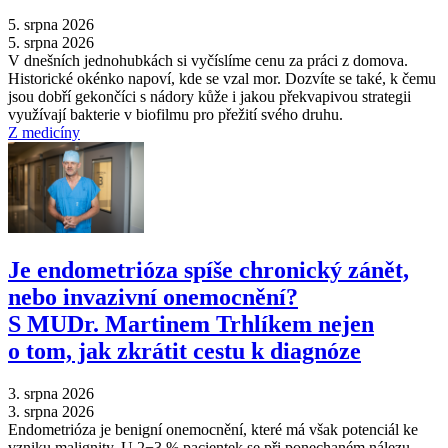
5. srpna 2026
5. srpna 2026
V dnešních jednohubkách si vyčíslíme cenu za práci z domova.
Historické okénko napoví, kde se vzal mor. Dozvíte se také, k čemu
jsou dobří gekončíci s nádory kůže i jakou překvapivou strategii
využívají bakterie v biofilmu pro přežití svého druhu.
Z medicíny
Je endometrióza spíše chronický zánět,
nebo invazivní onemocnění?
S MUDr. Martinem Trhlíkem nejen
o tom, jak zkrátit cestu k diagnóze
3. srpna 2026
3. srpna 2026
Endometrióza je benigní onemocnění, které má však potenciál ke
vzniku malignity. U 2−3 % pacientek se při ponechaném nálezu