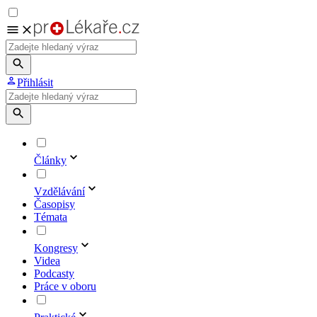
Přihlásit
Články
Vzdělávání
Časopisy
Témata
Kongresy
Videa
Podcasty
Práce v oboru