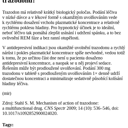
trazodonu?
Trazodon má relativně krátký biologický poločas. Podání léčiva
v nízké dávce a v lékové formě s okamžitým uvolňováním vede
k rychlému dosažení vrcholu plazmatické koncentrace a relativně
rychlému poklesu hladiny. Pro hypnotický účinek je to ideální,
neboť léčivo tak pomáhá zlepšit usínání i udržení spánku, a to bez
ovlivnění REM fáze a bez ranní otupělosti.
V antidepresivní indikaci jsou okamžité uvolnění trazodonu a rychlý
nárůst i pokles plazmatické koncentrace spíše nevhodné, vedou totiž
k tomu, že po určitou část dne není u pacienta dosaženo
antidepresivní koncentrace, a naopak se u něj projeví sedace.
Řešením může být prodloužené uvolňování. Podání 300 mg
trazodonu v tabletě s prodlouženým uvolňováním 1× denně udrží
dostatečnou koncentraci a minimalizuje sedativně působící kolísání
hladiny léčiva.
(mir)
Zdroj: Stahl S. M. Mechanism of action of trazodone:
a multifunctional drug.
CNS Spectr
2009; 14 (10): 536–546, doi:
10.1017/s1092852900024020.
Tagy: