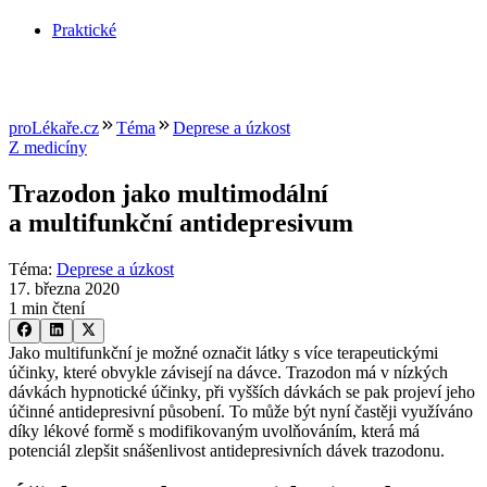
Praktické
proLékaře.cz
Téma
Deprese a úzkost
Z medicíny
Trazodon jako multimodální
a multifunkční antidepresivum
Téma
:
Deprese a úzkost
17. března 2020
1 min čtení
Jako multifunkční je možné označit látky s více terapeutickými
účinky, které obvykle závisejí na dávce. Trazodon má v nízkých
dávkách hypnotické účinky, při vyšších dávkách se pak projeví jeho
účinné antidepresivní působení. To může být nyní častěji využíváno
díky lékové formě s modifikovaným uvolňováním, která má
potenciál zlepšit snášenlivost antidepresivních dávek trazodonu.