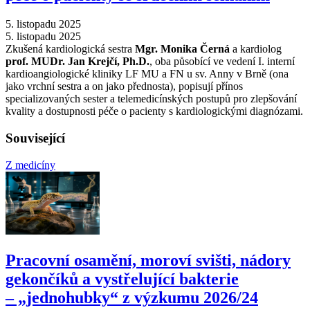
5. listopadu 2025
5. listopadu 2025
Zkušená kardiologická sestra
Mgr. Monika Černá
a kardiolog
prof. MUDr. Jan Krejčí, Ph.D.
, oba působící ve vedení I. interní
kardioangiologické kliniky LF MU a FN u sv. Anny v Brně (ona
jako vrchní sestra a on jako přednosta), popisují přínos
specializovaných sester a telemedicínských postupů pro zlepšování
kvality a dostupnosti péče o pacienty s kardiologickými diagnózami.
Související
Z medicíny
Pracovní osamění, moroví svišti, nádory
gekončíků a vystřelující bakterie
–⁠ „jednohubky“ z výzkumu 2026/24