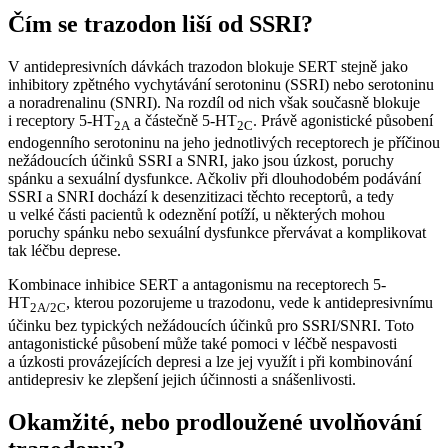
Čím se trazodon liší od SSRI?
V antidepresivních dávkách trazodon blokuje SERT stejně jako
inhibitory zpětného vychytávání serotoninu (SSRI) nebo serotoninu
a noradrenalinu (SNRI). Na rozdíl od nich však současně blokuje
i receptory 5-HT
a částečně 5-HT
. Právě agonistické působení
2A
2C
endogenního serotoninu na jeho jednotlivých receptorech je příčinou
nežádoucích účinků SSRI a SNRI, jako jsou úzkost, poruchy
spánku a sexuální dysfunkce. Ačkoliv při dlouhodobém podávání
SSRI a SNRI dochází k desenzitizaci těchto receptorů, a tedy
u velké části pacientů k odeznění potíží, u některých mohou
poruchy spánku nebo sexuální dysfunkce přervávat a komplikovat
tak léčbu deprese.
Kombinace inhibice SERT a antagonismu na receptorech 5-
HT
, kterou pozorujeme u trazodonu, vede k antidepresivnímu
2A/2C
účinku bez typických nežádoucích účinků pro SSRI/SNRI. Toto
antagonistické působení může také pomoci v léčbě nespavosti
a úzkosti provázejících depresi a lze jej využít i při kombinování
antidepresiv ke zlepšení jejich účinnosti a snášenlivosti.
Okamžité, nebo prodloužené uvolňování