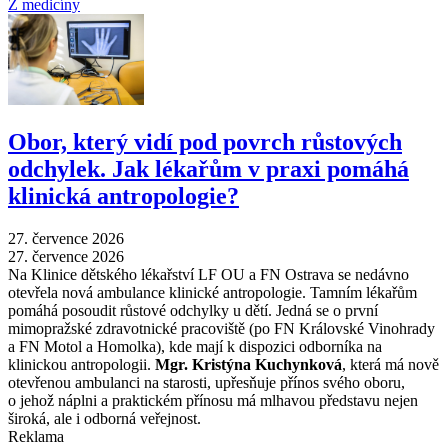
Z medicíny
Obor, který vidí pod povrch růstových
odchylek. Jak lékařům v praxi pomáhá
klinická antropologie?
27. července 2026
27. července 2026
Na Klinice dětského lékařství LF OU a FN Ostrava se nedávno
otevřela nová ambulance klinické antropologie. Tamním lékařům
pomáhá posoudit růstové odchylky u dětí. Jedná se o první
mimopražské zdravotnické pracoviště (po FN Královské Vinohrady
a FN Motol a Homolka), kde mají k dispozici odborníka na
klinickou antropologii.
Mgr. Kristýna Kuchynková
, která má nově
otevřenou ambulanci na starosti, upřesňuje přínos svého oboru,
o jehož náplni a praktickém přínosu má mlhavou představu nejen
široká, ale i odborná veřejnost.
Reklama