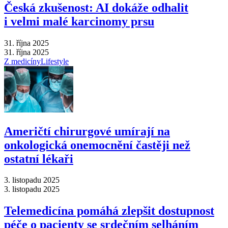
Česká zkušenost: AI dokáže odhalit
i velmi malé karcinomy prsu
31. října 2025
31. října 2025
Z medicíny
Lifestyle
Američtí chirurgové umírají na
onkologická onemocnění častěji než
ostatní lékaři
3. listopadu 2025
3. listopadu 2025
Telemedicína pomáhá zlepšit dostupnost
péče o pacienty se srdečním selháním