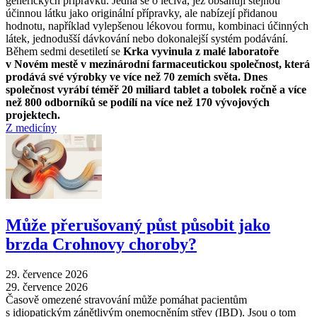
generických přípravků. Jedná se o léčiva, jež obsahují stejnou
účinnou látku jako originální přípravky, ale nabízejí přidanou
hodnotu, například vylepšenou lékovou formu, kombinaci účinných
látek, jednodušší dávkování nebo dokonalejší systém podávání.
Během sedmi desetiletí se
Krka vyvinula z malé laboratoře
v Novém mestě v mezinárodní farmaceutickou společnost, která
prodává své výrobky ve více než 70 zemích světa. Dnes
společnost vyrábí téměř 20 miliard tablet a tobolek ročně a více
než 800 odborníků se podílí na více než 170 vývojových
projektech.
Z medicíny
Může přerušovaný půst působit jako
brzda Crohnovy choroby?
29. července 2026
29. července 2026
Časově omezené stravování může pomáhat pacientům
s idiopatickým zánětlivým onemocněním střev (IBD). Jsou o tom