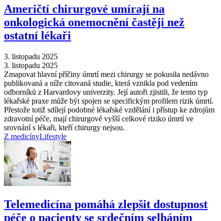
Američtí chirurgové umírají na
onkologická onemocnění častěji než
ostatní lékaři
3. listopadu 2025
3. listopadu 2025
Zmapovat hlavní příčiny úmrtí mezi chirurgy se pokusila nedávno
publikovaná a níže citovaná studie, která vznikla pod vedením
odborníků z Harvardovy univerzity. Její autoři zjistili, že tento typ
lékařské praxe může být spojen se specifickým profilem rizik úmrtí.
Přestože totiž sdílejí podobné lékařské vzdělání i přístup ke zdrojům
zdravotní péče, mají chirurgové vyšší celkové riziko úmrtí ve
srovnání s lékaři, kteří chirurgy nejsou.
Z medicíny
Lifestyle
Telemedicína pomáhá zlepšit dostupnost
péče o pacienty se srdečním selháním