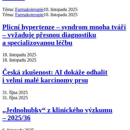
Téma:
Farmakoterapie
10. listopadu 2025
Téma:
Farmakoterapie
10. listopadu 2025
Plicní hypertenze –⁠ syndrom mnoha tváří
–⁠ vyžaduje přesnou diagnostiku
a specializovanou léčbu
18. listopadu 2025
18. listopadu 2025
Česká zkušenost: AI dokáže odhalit
i velmi malé karcinomy prsu
31. října 2025
31. října 2025
„Jednohubky“ z klinického výzkumu
–⁠ 2025/36