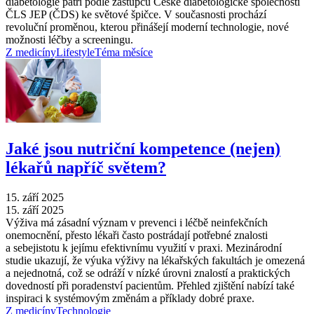
diabetologie patří podle zástupců České diabetologické společnosti
ČLS JEP (ČDS) ke světové špičce. V současnosti prochází
revoluční proměnou, kterou přinášejí moderní technologie, nové
možnosti léčby a screeningu.
Z medicíny
Lifestyle
Téma měsíce
Jaké jsou nutriční kompetence (nejen)
lékařů napříč světem?
15. září 2025
15. září 2025
Výživa má zásadní význam v prevenci i léčbě neinfekčních
onemocnění, přesto lékaři často postrádají potřebné znalosti
a sebejistotu k jejímu efektivnímu využití v praxi. Mezinárodní
studie ukazují, že výuka výživy na lékařských fakultách je omezená
a nejednotná, což se odráží v nízké úrovni znalostí a praktických
dovedností při poradenství pacientům. Přehled zjištění nabízí také
inspiraci k systémovým změnám a příklady dobré praxe.
Z medicíny
Technologie