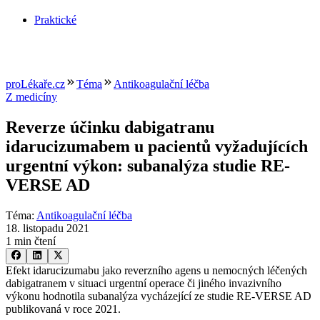
Praktické
proLékaře.cz
Téma
Antikoagulační léčba
Z medicíny
Reverze účinku dabigatranu
idarucizumabem u pacientů vyžadujících
urgentní výkon: subanalýza studie RE-
VERSE AD
Téma
:
Antikoagulační léčba
18. listopadu 2021
1 min čtení
Efekt idarucizumabu jako reverzního agens u nemocných léčených
dabigatranem v situaci urgentní operace či jiného invazivního
výkonu hodnotila subanalýza vycházející ze studie RE-VERSE AD
publikovaná v roce 2021.