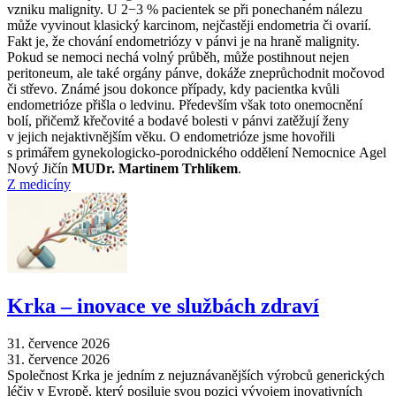
vzniku malignity. U 2−3 % pacientek se při ponechaném nálezu
může vyvinout klasický karcinom, nejčastěji endometria či ovarií.
Fakt je, že chování endometriózy v pánvi je na hraně malignity.
Pokud se nemoci nechá volný průběh, může postihnout nejen
peritoneum, ale také orgány pánve, dokáže zneprůchodnit močovod
či střevo. Známé jsou dokonce případy, kdy pacientka kvůli
endometrióze přišla o ledvinu. Především však toto onemocnění
bolí, přičemž křečovité a bodavé bolesti v pánvi zatěžují ženy
v jejich nejaktivnějším věku. O endometrióze jsme hovořili
s primářem gynekologicko-porodnického oddělení Nemocnice Agel
Nový Jičín
MUDr. Martinem Trhlíkem
.
Z medicíny
Krka –⁠ inovace ve službách zdraví
31. července 2026
31. července 2026
Společnost Krka je jedním z nejuznávanějších výrobců generických
léčiv v Evropě, který posiluje svou pozici vývojem inovativních