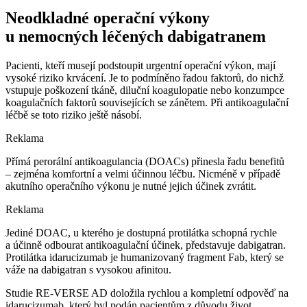
Neodkladné operační výkony
u nemocných léčených dabigatranem
Pacienti, kteří musejí podstoupit urgentní operační výkon, mají
vysoké riziko krvácení. Je to podmíněno řadou faktorů, do nichž
vstupuje poškození tkáně, diluční koagulopatie nebo konzumpce
koagulačních faktorů souvisejících se zánětem. Při antikoagulační
léčbě se toto riziko ještě násobí.
Reklama
Přímá perorální antikoagulancia (DOACs) přinesla řadu benefitů
–⁠ zejména komfortní a velmi účinnou léčbu. Nicméně v případě
akutního operačního výkonu je nutné jejich účinek zvrátit.
Reklama
Jediné DOAC, u kterého je dostupná protilátka schopná rychle
a účinně odbourat antikoagulační účinek, představuje dabigatran.
Protilátka idarucizumab je humanizovaný fragment Fab, který se
váže na dabigatran s vysokou afinitou.
Studie RE-VERSE AD doložila rychlou a kompletní odpověď na
idarucizumab, který byl podán pacientům z důvodu život