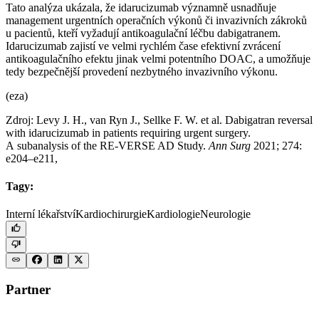
Tato analýza ukázala, že idarucizumab významně usnadňuje
management urgentních operačních výkonů či invazivních zákroků
u pacientů, kteří vyžadují antikoagulační léčbu dabigatranem.
Idarucizumab zajistí ve velmi rychlém čase efektivní zvrácení
antikoagulačního efektu jinak velmi potentního DOAC, a umožňuje
tedy bezpečnější provedení nezbytného invazivního výkonu.
(eza)
Zdroj: Levy J. H., van Ryn J., Sellke F. W. et al. Dabigatran reversal
with idarucizumab in patients requiring urgent surgery.
A subanalysis of the RE-VERSE AD Study.
Ann Surg
2021; 274:
e204–e211,
Tagy:
Interní lékařství
Kardiochirurgie
Kardiologie
Neurologie
Partner