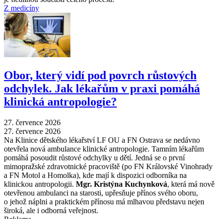
Z medicíny
Obor, který vidí pod povrch růstových
odchylek. Jak lékařům v praxi pomáhá
klinická antropologie?
27. července 2026
27. července 2026
Na Klinice dětského lékařství LF OU a FN Ostrava se nedávno
otevřela nová ambulance klinické antropologie. Tamním lékařům
pomáhá posoudit růstové odchylky u dětí. Jedná se o první
mimopražské zdravotnické pracoviště (po FN Královské Vinohrady
a FN Motol a Homolka), kde mají k dispozici odborníka na
klinickou antropologii.
Mgr. Kristýna Kuchynková
, která má nově
otevřenou ambulanci na starosti, upřesňuje přínos svého oboru,
o jehož náplni a praktickém přínosu má mlhavou představu nejen
široká, ale i odborná veřejnost.