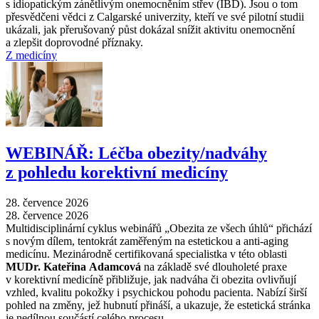
s idiopatickým zánětlivým onemocněním střev (IBD). Jsou o tom
přesvědčeni vědci z Calgarské univerzity, kteří ve své pilotní studii
ukázali, jak přerušovaný půst dokázal snížit aktivitu onemocnění
a zlepšit doprovodné příznaky.
Z medicíny
WEBINÁŘ: Léčba obezity/nadváhy
z pohledu korektivní medicíny
28. července 2026
28. července 2026
Multidisciplinární cyklus webinářů „Obezita ze všech úhlů“ přichází
s novým dílem, tentokrát zaměřeným na estetickou a anti-aging
medicínu. Mezinárodně certifikovaná specialistka v této oblasti
MUDr. Kateřina Adamcová
na základě své dlouholeté praxe
v korektivní medicíně přibližuje, jak nadváha či obezita ovlivňují
vzhled, kvalitu pokožky i psychickou pohodu pacienta. Nabízí širší
pohled na změny, jež hubnutí přináší, a ukazuje, že estetická stránka
je nedílnou součástí celého procesu.