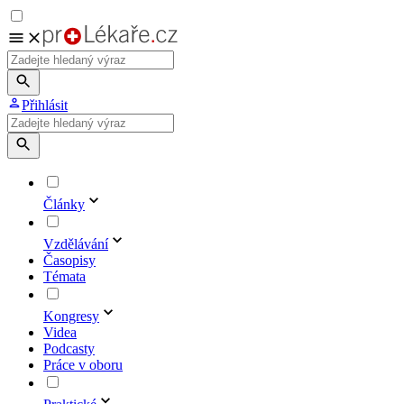
Přihlásit
Články
Vzdělávání
Časopisy
Témata
Kongresy
Videa
Podcasty
Práce v oboru