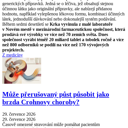
generických přípravků. Jedná se o léčiva, jež obsahují stejnou
účinnou látku jako originální přípravky, ale nabízejí přidanou
hodnotu, například vylepšenou lékovou formu, kombinaci účinných
látek, jednodušší dávkování nebo dokonalejší systém podávání.
Během sedmi desetiletí se
Krka vyvinula z malé laboratoře
v Novém mestě v mezinárodní farmaceutickou společnost, která
prodává své výrobky ve více než 70 zemích světa. Dnes
společnost vyrábí téměř 20 miliard tablet a tobolek ročně a více
než 800 odborníků se podílí na více než 170 vývojových
projektech.
Z medicíny
Může přerušovaný půst působit jako
brzda Crohnovy choroby?
29. července 2026
29. července 2026
Časově omezené stravování může pomáhat pacientům