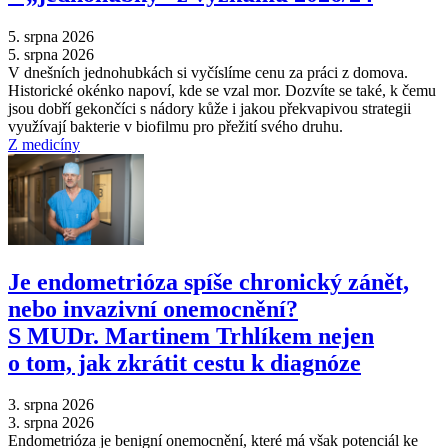
5. srpna 2026
5. srpna 2026
V dnešních jednohubkách si vyčíslíme cenu za práci z domova.
Historické okénko napoví, kde se vzal mor. Dozvíte se také, k čemu
jsou dobří gekončíci s nádory kůže i jakou překvapivou strategii
využívají bakterie v biofilmu pro přežití svého druhu.
Z medicíny
Je endometrióza spíše chronický zánět,
nebo invazivní onemocnění?
S MUDr. Martinem Trhlíkem nejen
o tom, jak zkrátit cestu k diagnóze
3. srpna 2026
3. srpna 2026
Endometrióza je benigní onemocnění, které má však potenciál ke