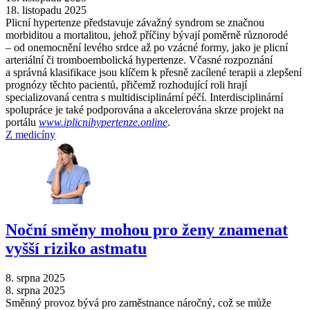
18. listopadu 2025
Plicní hypertenze představuje závažný syndrom se značnou
morbiditou a mortalitou, jehož příčiny bývají poměrně různorodé
–⁠ od onemocnění levého srdce až po vzácné formy, jako je plicní
arteriální či tromboembolická hypertenze. Včasné rozpoznání
a správná klasifikace jsou klíčem k přesně zacílené terapii a zlepšení
prognózy těchto pacientů, přičemž rozhodující roli hrají
specializovaná centra s multidisciplinární péčí. Interdisciplinární
spolupráce je také podporována a akcelerována skrze projekt na
portálu
www.iplicnihypertenze.online
.
Z medicíny
Noční směny mohou pro ženy znamenat
vyšší riziko astmatu
8. srpna 2025
8. srpna 2025
Směnný provoz bývá pro zaměstnance náročný, což se může