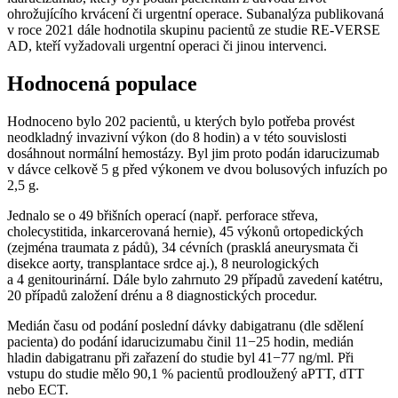
ohrožujícího krvácení či urgentní operace. Subanalýza publikovaná
v roce 2021 dále hodnotila skupinu pacientů ze studie RE-VERSE
AD, kteří vyžadovali urgentní operaci či jinou intervenci.
Hodnocená populace
Hodnoceno bylo 202 pacientů, u kterých bylo potřeba provést
neodkladný invazivní výkon (do 8 hodin) a v této souvislosti
dosáhnout normální hemostázy. Byl jim proto podán idarucizumab
v dávce celkově 5 g před výkonem ve dvou bolusových infuzích po
2,5 g.
Jednalo se o 49 břišních operací (např. perforace střeva,
cholecystitida, inkarcerovaná hernie), 45 výkonů ortopedických
(zejména traumata z pádů), 34 cévních (prasklá aneurysmata či
disekce aorty, transplantace srdce aj.), 8 neurologických
a 4 genitourinární. Dále bylo zahrnuto 29 případů zavedení katétru,
20 případů založení drénu a 8 diagnostických procedur.
Medián času od podání poslední dávky dabigatranu (dle sdělení
pacienta) do podání idarucizumabu činil 11−25 hodin, medián
hladin dabigatranu při zařazení do studie byl 41−77 ng⁠/⁠ml. Při
vstupu do studie mělo 90,1 % pacientů prodloužený aPTT, dTT
nebo ECT.