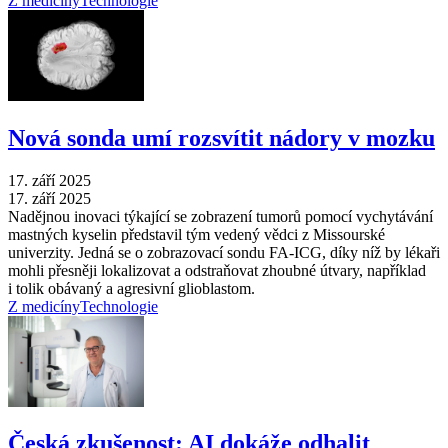
Z medicíny
Technologie
Nová sonda umí rozsvítit nádory v mozku
17. září 2025
17. září 2025
Nadějnou inovaci týkající se zobrazení tumorů pomocí vychytávání
mastných kyselin představil tým vedený vědci z Missourské
univerzity. Jedná se o zobrazovací sondu FA-ICG, díky níž by lékaři
mohli přesněji lokalizovat a odstraňovat zhoubné útvary, například
i tolik obávaný a agresivní glioblastom.
Z medicíny
Technologie
Česká zkušenost: AI dokáže odhalit