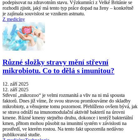
podepisovat na zdravotním stavu. Výzkumníci z Velké Británie se
rozhodli zjistit, jaký má tento typ práce dopad na ženy –⁠ konkrétně
je zajímala souvislost se vznikem astmatu.
Z medicíny
Různé složky stravy mění střevní
mikrobiotu. Co to dělá s imunitou?
12. září 2025
12. září 2025
Střevní „mikrozoo“ je velmi rozmanitá a vliv na ni má spousta
faktorů. Dnes již víme, že svou stravou promlouváme do skladby
mikrobioty, a věnujeme tomu pozornost. Přehlíženo ovšem bývá, jak
se strava odráží na imunomodulační aktivitě bakterií na úrovni
kmene. Různé kmeny stejného druhu, dokonce i tentýž bakteriální
kmen, přitom mohou působit na imunitní systém v závislosti na
prostředí, ve kterém rostou. Na tento fakt upozornila nedávno
publikovaná studie.