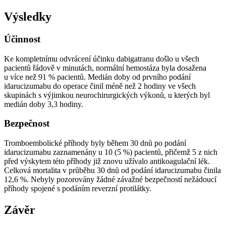
Výsledky
Účinnost
Ke kompletnímu odvrácení účinku dabigatranu došlo u všech
pacientů řádově v minutách, normální hemostáza byla dosažena
u více než 91 % pacientů. Medián doby od prvního podání
idarucizumabu do operace činil méně než 2 hodiny ve všech
skupinách s výjimkou neurochirurgických výkonů, u kterých byl
medián doby 3,3 hodiny.
Bezpečnost
Tromboembolické příhody byly během 30 dnů po podání
idarucizumabu zaznamenány u 10 (5 %) pacientů, přičemž 5 z nich
před výskytem této příhody již znovu užívalo antikoagulační lék.
Celková mortalita v průběhu 30 dnů od podání idarucizumabu činila
12,6 %. Nebyly pozorovány žádné závažné bezpečností nežádoucí
příhody spojené s podáním reverzní protilátky.
Závěr