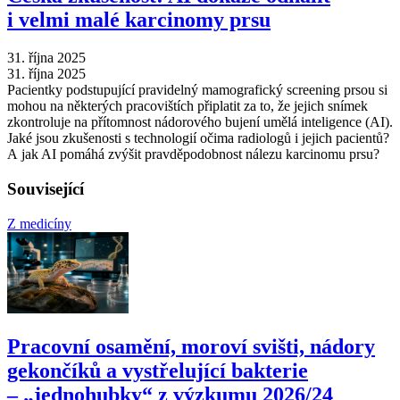
i velmi malé karcinomy prsu
31. října 2025
31. října 2025
Pacientky podstupující pravidelný mamografický screening prsou si
mohou na některých pracovištích připlatit za to, že jejich snímek
zkontroluje na přítomnost nádorového bujení umělá inteligence (AI).
Jaké jsou zkušenosti s technologií očima radiologů i jejich pacientů?
A jak AI pomáhá zvýšit pravděpodobnost nálezu karcinomu prsu?
Související
Z medicíny
Pracovní osamění, moroví svišti, nádory
gekončíků a vystřelující bakterie
–⁠ „jednohubky“ z výzkumu 2026/24