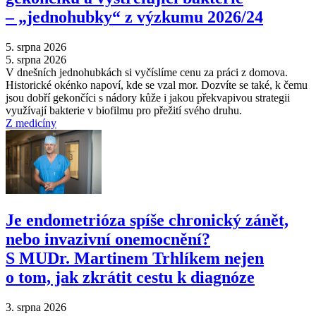
–⁠ „jednohubky“ z výzkumu 2026/24
5. srpna 2026
5. srpna 2026
V dnešních jednohubkách si vyčíslíme cenu za práci z domova.
Historické okénko napoví, kde se vzal mor. Dozvíte se také, k čemu
jsou dobří gekončíci s nádory kůže i jakou překvapivou strategii
využívají bakterie v biofilmu pro přežití svého druhu.
Z medicíny
Je endometrióza spíše chronický zánět,
nebo invazivní onemocnění?
S MUDr. Martinem Trhlíkem nejen
o tom, jak zkrátit cestu k diagnóze
3. srpna 2026