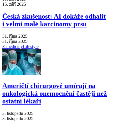
15. září 2025
Česká zkušenost: AI dokáže odhalit
i velmi malé karcinomy prsu
31. října 2025
31. října 2025
Z medicíny
Lifestyle
Američtí chirurgové umírají na
onkologická onemocnění častěji než
ostatní lékaři
3. listopadu 2025
3. listopadu 2025