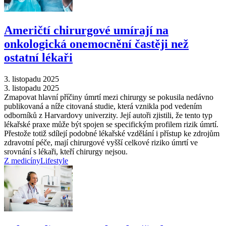
Američtí chirurgové umírají na
onkologická onemocnění častěji než
ostatní lékaři
3. listopadu 2025
3. listopadu 2025
Zmapovat hlavní příčiny úmrtí mezi chirurgy se pokusila nedávno
publikovaná a níže citovaná studie, která vznikla pod vedením
odborníků z Harvardovy univerzity. Její autoři zjistili, že tento typ
lékařské praxe může být spojen se specifickým profilem rizik úmrtí.
Přestože totiž sdílejí podobné lékařské vzdělání i přístup ke zdrojům
zdravotní péče, mají chirurgové vyšší celkové riziko úmrtí ve
srovnání s lékaři, kteří chirurgy nejsou.
Z medicíny
Lifestyle