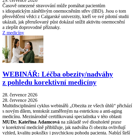
29. července 2026
Časově omezené stravování může pomáhat pacientům
s idiopatickým zánětlivým onemocněním střev (IBD). Jsou o tom
přesvědčeni vědci z Calgarské univerzity, kteří ve své pilotní studii
ukázali, jak přerušovaný půst dokázal snížit aktivitu onemocnění
a zlepšit doprovodné příznaky.
Z medicíny
WEBINÁŘ: Léčba obezity/nadváhy
z pohledu korektivní medicíny
28. července 2026
28. července 2026
Multidisciplinární cyklus webinářů „Obezita ze všech úhlů“ přichází
s novým dílem, tentokrát zaměřeným na estetickou a anti-aging
medicínu. Mezinárodně certifikovaná specialistka v této oblasti
MUDr. Kateřina Adamcová
na základě své dlouholeté praxe
v korektivní medicíně přibližuje, jak nadváha či obezita ovlivňují
vzhled, kvalitu pokožky i psychickou pohodu pacienta. Nabízí širší