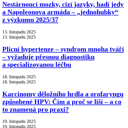
Nestárnoucí mozky, cizí jazyky, hadí jedy
a Napoleonova armáda –⁠ „jednohubky“
z výzkumu 2025/37
13. listopadu 2025
13. listopadu 2025
Plicní hypertenze –⁠ syndrom mnoha tváří
–⁠ vyžaduje přesnou diagnostiku
a specializovanou léčbu
18. listopadu 2025
18. listopadu 2025
Karcinomy děložního hrdla a orofaryngu
způsobené HPV: Čím a proč se liší –⁠ a co
to znamená pro praxi?
19. listopadu 2025
19. listopadu 2025