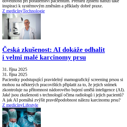
dovedností při poradenství pacientům. Přehled zjištění nabízí také
inspiraci k systémovým změnám a příklady dobré praxe.
Z medicíny
Technologie
Česká zkušenost: AI dokáže odhalit
i velmi malé karcinomy prsu
31. října 2025
31. října 2025
Pacientky podstupující pravidelný mamografický screening prsou si
mohou na některých pracovištích připlatit za to, že jejich snímek
zkontroluje na přítomnost nádorového bujení umělá inteligence (AI).
Jaké jsou zkušenosti s technologií očima radiologů i jejich pacientů?
A jak AI pomáhá zvýšit pravděpodobnost nálezu karcinomu prsu?
Z medicíny
Lifestyle