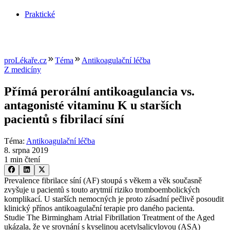
Praktické
proLékaře.cz
Téma
Antikoagulační léčba
Z medicíny
Přímá perorální antikoagulancia vs.
antagonisté vitaminu K u starších
pacientů s fibrilací síní
Téma
:
Antikoagulační léčba
8. srpna 2019
1 min čtení
Prevalence fibrilace síní (AF) stoupá s věkem a věk současně
zvyšuje u pacientů s touto arytmií riziko tromboembolických
komplikací. U starších nemocných je proto zásadní pečlivě posoudit
klinický přínos antikoagulační terapie pro daného pacienta.
Studie The Birmingham Atrial Fibrillation Treatment of the Aged
ukázala, že ve srovnání s kyselinou acetylsalicylovou (ASA)