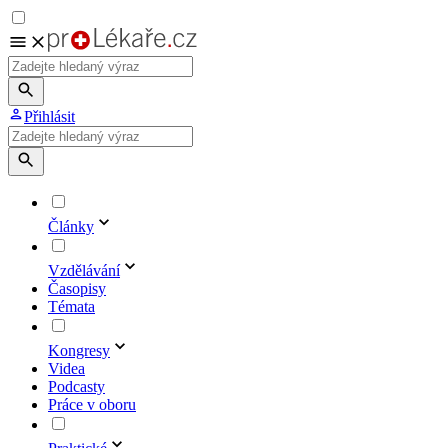
Přihlásit
Články
Vzdělávání
Časopisy
Témata
Kongresy
Videa
Podcasty
Práce v oboru