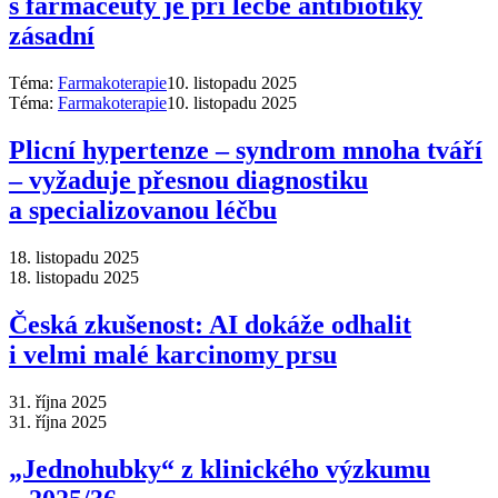
s farmaceuty je při léčbě antibiotiky
zásadní
Téma:
Farmakoterapie
10. listopadu 2025
Téma:
Farmakoterapie
10. listopadu 2025
Plicní hypertenze –⁠ syndrom mnoha tváří
–⁠ vyžaduje přesnou diagnostiku
a specializovanou léčbu
18. listopadu 2025
18. listopadu 2025
Česká zkušenost: AI dokáže odhalit
i velmi malé karcinomy prsu
31. října 2025
31. října 2025
„Jednohubky“ z klinického výzkumu