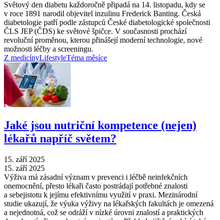
Světový den diabetu každoročně připadá na 14. listopadu, kdy se
v roce 1891 narodil objevitel inzulinu Frederick Banting. Česká
diabetologie patří podle zástupců České diabetologické společnosti
ČLS JEP (ČDS) ke světové špičce. V současnosti prochází
revoluční proměnou, kterou přinášejí moderní technologie, nové
možnosti léčby a screeningu.
Z medicíny
Lifestyle
Téma měsíce
Jaké jsou nutriční kompetence (nejen)
lékařů napříč světem?
15. září 2025
15. září 2025
Výživa má zásadní význam v prevenci i léčbě neinfekčních
onemocnění, přesto lékaři často postrádají potřebné znalosti
a sebejistotu k jejímu efektivnímu využití v praxi. Mezinárodní
studie ukazují, že výuka výživy na lékařských fakultách je omezená
a nejednotná, což se odráží v nízké úrovni znalostí a praktických