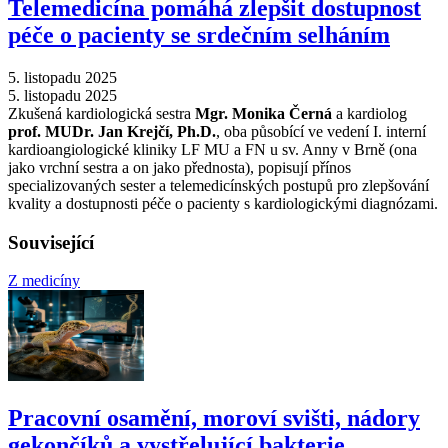
Telemedicína pomáhá zlepšit dostupnost
péče o pacienty se srdečním selháním
5. listopadu 2025
5. listopadu 2025
Zkušená kardiologická sestra
Mgr. Monika Černá
a kardiolog
prof. MUDr. Jan Krejčí, Ph.D.
, oba působící ve vedení I. interní
kardioangiologické kliniky LF MU a FN u sv. Anny v Brně (ona
jako vrchní sestra a on jako přednosta), popisují přínos
specializovaných sester a telemedicínských postupů pro zlepšování
kvality a dostupnosti péče o pacienty s kardiologickými diagnózami.
Související
Z medicíny
Pracovní osamění, moroví svišti, nádory
gekončíků a vystřelující bakterie