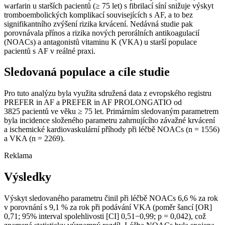
warfarin u starších pacientů (≥ 75 let) s fibrilací síní snižuje výskyt
tromboembolických komplikací souvisejících s AF, a to bez
signifikantního zvýšení rizika krvácení. Nedávná studie pak
porovnávala přínos a rizika nových perorálních antikoagulacií
(NOACs) a antagonistů vitaminu K (VKA) u starší populace
pacientů s AF v reálné praxi.
Sledovaná populace a cíle studie
Pro tuto analýzu byla využita sdružená data z evropského registru
PREFER in AF a PREFER in AF PROLONGATIO od
3825 pacientů ve věku ≥ 75 let. Primárním sledovaným parametrem
byla incidence složeného parametru zahrnujícího závažné krvácení
a ischemické kardiovaskulární příhody při léčbě NOACs (n = 1556)
a VKA (n = 2269).
Reklama
Výsledky
Výskyt sledovaného parametru činil při léčbě NOACs 6,6 % za rok
v porovnání s 9,1 % za rok při podávání VKA (poměr šancí [OR]
0,71; 95% interval spolehlivosti [CI] 0,51−0,99; p = 0,042), což