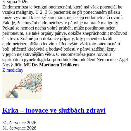
3. srpna 2026
Endometrióza je benigní onemocnění, které má však potenciál ke
vzniku malignity. U 2−3 % pacientek se při ponechaném nálezu
může vyvinout klasický karcinom, nejčastěji endometria či ovarií.
Fakt je, že chování endometriózy v pánvi je na hraně malignity.
Pokud se nemoci nechá volný průběh, může postihnout nejen
peritoneum, ale také orgány pánve, dokáže zneprůchodnit močovod
či střevo. Známé jsou dokonce případy, kdy pacientka kvůli
endometrióze přišla o ledvinu. Především však toto onemocnění
bolí, přičemž křečovité a bodavé bolesti v pánvi zatěžují ženy
v jejich nejaktivnějším věku. O endometrióze jsme hovořili
s primářem gynekologicko-porodnického oddělení Nemocnice Agel
Nový Jičín
MUDr. Martinem Trhlíkem
.
Z medicíny
Krka –⁠ inovace ve službách zdraví
31. července 2026
31. července 2026