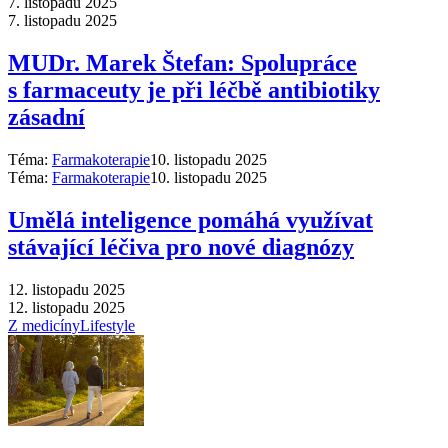
7. listopadu 2025
7. listopadu 2025
MUDr. Marek Štefan: Spolupráce
s farmaceuty je při léčbě antibiotiky
zásadní
Téma:
Farmakoterapie
10. listopadu 2025
Téma:
Farmakoterapie
10. listopadu 2025
Umělá inteligence pomáhá využívat
stávající léčiva pro nové diagnózy
12. listopadu 2025
12. listopadu 2025
Z medicíny
Lifestyle