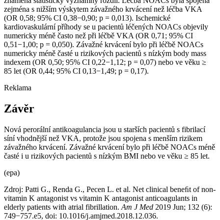
znamená statisticky významný rozdíl. Léčba NOACs byla spojena
zejména s nižším výskytem závažného krvácení než léčba VKA
(OR 0,58; 95% CI 0,38−0,90; p = 0,013). Ischemické
kardiovaskulární příhody se u pacientů léčených NOACs objevily
numericky méně často než při léčbě VKA (OR 0,71; 95% CI
0,51−1,00; p = 0,050). Závažné krvácení bylo při léčbě NOACs
numericky méně časté u rizikových pacientů s nízkým body mass
indexem (OR 0,50; 95% CI 0,22−1,12; p = 0,07) nebo ve věku ≥
85 let (OR 0,44; 95% CI 0,13−1,49; p = 0,17).
Reklama
Závěr
Nová perorální antikoagulancia jsou u starších pacientů s fibrilací
síní vhodnější než VKA, protože jsou spojena s menším rizikem
závažného krvácení. Závažné krvácení bylo při léčbě NOACs méně
časté i u rizikových pacientů s nízkým BMI nebo ve věku ≥ 85 let.
(epa)
Zdroj: Patti G., Renda G., Pecen L. et al. Net clinical beneﬁt of non-
vitamin K antagonist vs vitamin K antagonist anticoagulants in
elderly patients with atrial fibrillation.
Am J Med
2019 Jun; 132 (6):
749−757.e5, doi: 10.1016/j.amjmed.2018.12.036.