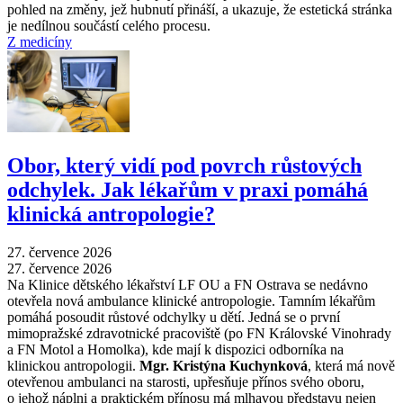
pohled na změny, jež hubnutí přináší, a ukazuje, že estetická stránka
je nedílnou součástí celého procesu.
Z medicíny
Obor, který vidí pod povrch růstových
odchylek. Jak lékařům v praxi pomáhá
klinická antropologie?
27. července 2026
27. července 2026
Na Klinice dětského lékařství LF OU a FN Ostrava se nedávno
otevřela nová ambulance klinické antropologie. Tamním lékařům
pomáhá posoudit růstové odchylky u dětí. Jedná se o první
mimopražské zdravotnické pracoviště (po FN Královské Vinohrady
a FN Motol a Homolka), kde mají k dispozici odborníka na
klinickou antropologii.
Mgr. Kristýna Kuchynková
, která má nově
otevřenou ambulanci na starosti, upřesňuje přínos svého oboru,
o jehož náplni a praktickém přínosu má mlhavou představu nejen