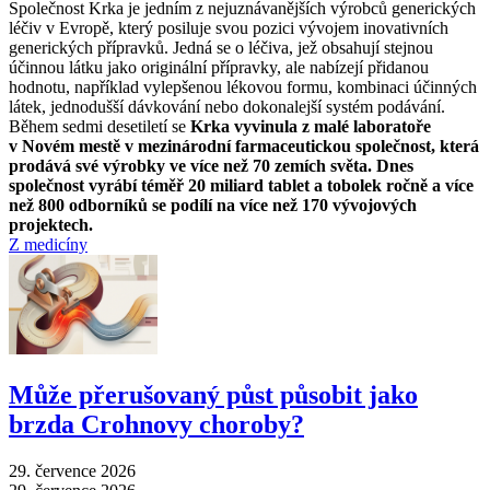
Společnost Krka je jedním z nejuznávanějších výrobců generických
léčiv v Evropě, který posiluje svou pozici vývojem inovativních
generických přípravků. Jedná se o léčiva, jež obsahují stejnou
účinnou látku jako originální přípravky, ale nabízejí přidanou
hodnotu, například vylepšenou lékovou formu, kombinaci účinných
látek, jednodušší dávkování nebo dokonalejší systém podávání.
Během sedmi desetiletí se
Krka vyvinula z malé laboratoře
v Novém mestě v mezinárodní farmaceutickou společnost, která
prodává své výrobky ve více než 70 zemích světa. Dnes
společnost vyrábí téměř 20 miliard tablet a tobolek ročně a více
než 800 odborníků se podílí na více než 170 vývojových
projektech.
Z medicíny
Může přerušovaný půst působit jako
brzda Crohnovy choroby?
29. července 2026