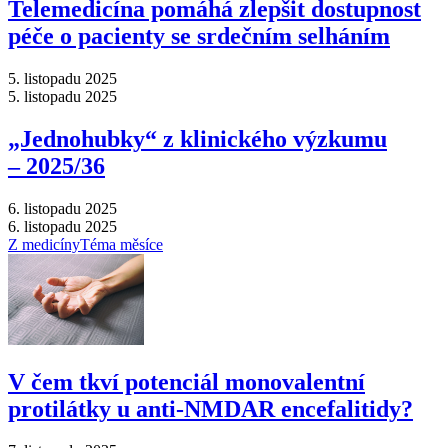
Telemedicína pomáhá zlepšit dostupnost
péče o pacienty se srdečním selháním
5. listopadu 2025
5. listopadu 2025
„Jednohubky“ z klinického výzkumu
–⁠ 2025/36
6. listopadu 2025
6. listopadu 2025
Z medicíny
Téma měsíce
V čem tkví potenciál monovalentní
protilátky u anti-NMDAR encefalitidy?