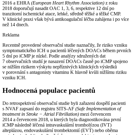
2016 a EHRA
(European Heart Rhythm Association)
z roku
2018 doporučují nasadit OAC 1, 3, 6, respektive 12 dní po
tranzitorní ischemické atace, lehké, středně těžké a těžké CMP.
V klinické praxi však bývá antikoagulační léčba zahájena i po více
než 14 dnech.
Reklama
Recentně provedené observační studie naznačily, že riziko vzniku
symptomatického ICH u pacientů léčených DOACs během prvních
5 dní po iCMP je nízké. Podle analýzy sdružených dat
7 observačních studií je nasazení DOACs časně po iCMP spojeno
se nižším rizikem výskytu nepříznivých klinických výsledků
v porovnání s antagonisty vitaminu K hlavně kvůli nižšímu riziku
vzniku ICH.
Hodnocená populace pacientů
Do retrospektivní observační studie byli zařazeni dospělí pacienti
s NVAF zapsaní do registru SITS-AF
(Safe Implementation of
treatment in Stroke −⁠ Atrial Fibrillation)
mezi červencem
2014 a červencem 2018, u kterých byla diagnostikována první
iCMP následně léčená intravaskulární trombolýzou (IVT)
alteplázou, endovaskulární trombektomií (EVT) nebo oběma