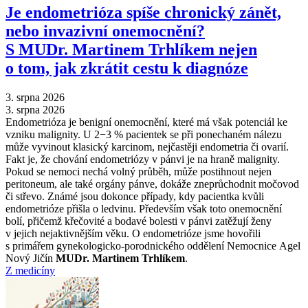
Je endometrióza spíše chronický zánět,
nebo invazivní onemocnění?
S MUDr. Martinem Trhlíkem nejen
o tom, jak zkrátit cestu k diagnóze
3. srpna 2026
3. srpna 2026
Endometrióza je benigní onemocnění, které má však potenciál ke
vzniku malignity. U 2−3 % pacientek se při ponechaném nálezu
může vyvinout klasický karcinom, nejčastěji endometria či ovarií.
Fakt je, že chování endometriózy v pánvi je na hraně malignity.
Pokud se nemoci nechá volný průběh, může postihnout nejen
peritoneum, ale také orgány pánve, dokáže zneprůchodnit močovod
či střevo. Známé jsou dokonce případy, kdy pacientka kvůli
endometrióze přišla o ledvinu. Především však toto onemocnění
bolí, přičemž křečovité a bodavé bolesti v pánvi zatěžují ženy
v jejich nejaktivnějším věku. O endometrióze jsme hovořili
s primářem gynekologicko-porodnického oddělení Nemocnice Agel
Nový Jičín
MUDr. Martinem Trhlíkem
.
Z medicíny