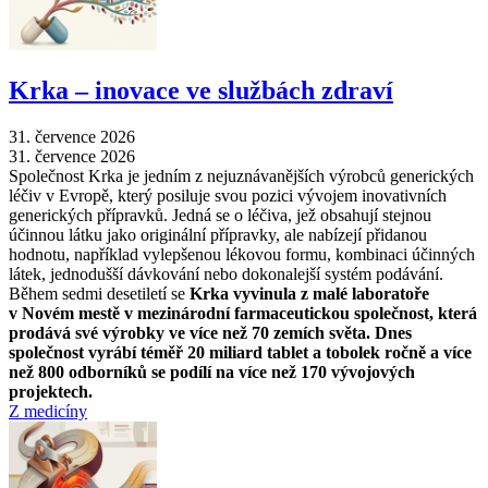
Krka –⁠ inovace ve službách zdraví
31. července 2026
31. července 2026
Společnost Krka je jedním z nejuznávanějších výrobců generických
léčiv v Evropě, který posiluje svou pozici vývojem inovativních
generických přípravků. Jedná se o léčiva, jež obsahují stejnou
účinnou látku jako originální přípravky, ale nabízejí přidanou
hodnotu, například vylepšenou lékovou formu, kombinaci účinných
látek, jednodušší dávkování nebo dokonalejší systém podávání.
Během sedmi desetiletí se
Krka vyvinula z malé laboratoře
v Novém mestě v mezinárodní farmaceutickou společnost, která
prodává své výrobky ve více než 70 zemích světa. Dnes
společnost vyrábí téměř 20 miliard tablet a tobolek ročně a více
než 800 odborníků se podílí na více než 170 vývojových
projektech.
Z medicíny