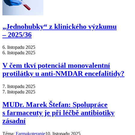
„Jednohubky“ z klinického výzkumu
–⁠ 2025/36
6. listopadu 2025
6. listopadu 2025
V čem tkví potenciál monovalentní
protilátky u anti-NMDAR encefalitidy?
7. listopadu 2025
7. listopadu 2025
MUDr. Marek Štefan: Spolupráce
s farmaceuty je při léčbě antibiotiky
zásadní
Téma:
Farmakoterapie
10. listopadu 2025