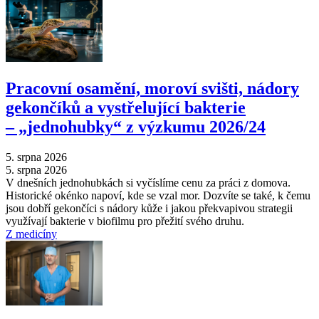
Pracovní osamění, moroví svišti, nádory
gekončíků a vystřelující bakterie
–⁠ „jednohubky“ z výzkumu 2026/24
5. srpna 2026
5. srpna 2026
V dnešních jednohubkách si vyčíslíme cenu za práci z domova.
Historické okénko napoví, kde se vzal mor. Dozvíte se také, k čemu
jsou dobří gekončíci s nádory kůže i jakou překvapivou strategii
využívají bakterie v biofilmu pro přežití svého druhu.
Z medicíny