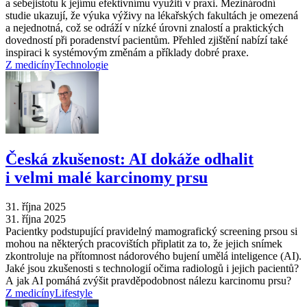
a sebejistotu k jejímu efektivnímu využití v praxi. Mezinárodní
studie ukazují, že výuka výživy na lékařských fakultách je omezená
a nejednotná, což se odráží v nízké úrovni znalostí a praktických
dovedností při poradenství pacientům. Přehled zjištění nabízí také
inspiraci k systémovým změnám a příklady dobré praxe.
Z medicíny
Technologie
Česká zkušenost: AI dokáže odhalit
i velmi malé karcinomy prsu
31. října 2025
31. října 2025
Pacientky podstupující pravidelný mamografický screening prsou si
mohou na některých pracovištích připlatit za to, že jejich snímek
zkontroluje na přítomnost nádorového bujení umělá inteligence (AI).
Jaké jsou zkušenosti s technologií očima radiologů i jejich pacientů?
A jak AI pomáhá zvýšit pravděpodobnost nálezu karcinomu prsu?
Z medicíny
Lifestyle