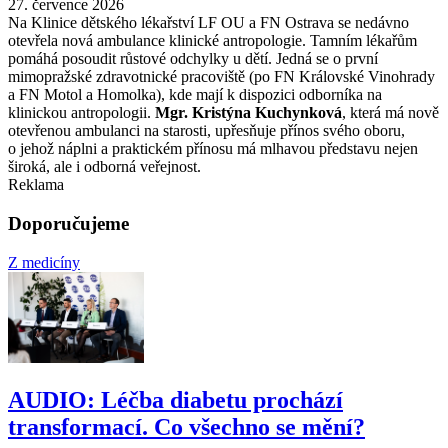
27. července 2026
Na Klinice dětského lékařství LF OU a FN Ostrava se nedávno
otevřela nová ambulance klinické antropologie. Tamním lékařům
pomáhá posoudit růstové odchylky u dětí. Jedná se o první
mimopražské zdravotnické pracoviště (po FN Královské Vinohrady
a FN Motol a Homolka), kde mají k dispozici odborníka na
klinickou antropologii.
Mgr. Kristýna Kuchynková
, která má nově
otevřenou ambulanci na starosti, upřesňuje přínos svého oboru,
o jehož náplni a praktickém přínosu má mlhavou představu nejen
široká, ale i odborná veřejnost.
Reklama
Doporučujeme
Z medicíny
AUDIO: Léčba diabetu prochází
transformací. Co všechno se mění?