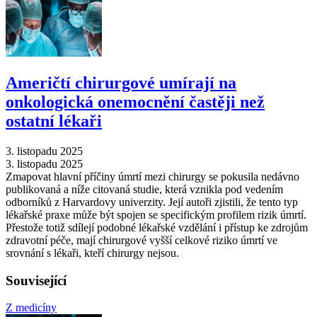
Američtí chirurgové umírají na
onkologická onemocnění častěji než
ostatní lékaři
3. listopadu 2025
3. listopadu 2025
Zmapovat hlavní příčiny úmrtí mezi chirurgy se pokusila nedávno
publikovaná a níže citovaná studie, která vznikla pod vedením
odborníků z Harvardovy univerzity. Její autoři zjistili, že tento typ
lékařské praxe může být spojen se specifickým profilem rizik úmrtí.
Přestože totiž sdílejí podobné lékařské vzdělání i přístup ke zdrojům
zdravotní péče, mají chirurgové vyšší celkové riziko úmrtí ve
srovnání s lékaři, kteří chirurgy nejsou.
Související
Z medicíny