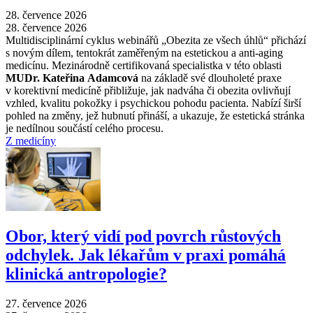
28. července 2026
28. července 2026
Multidisciplinární cyklus webinářů „Obezita ze všech úhlů“ přichází
s novým dílem, tentokrát zaměřeným na estetickou a anti-aging
medicínu. Mezinárodně certifikovaná specialistka v této oblasti
MUDr. Kateřina Adamcová
na základě své dlouholeté praxe
v korektivní medicíně přibližuje, jak nadváha či obezita ovlivňují
vzhled, kvalitu pokožky i psychickou pohodu pacienta. Nabízí širší
pohled na změny, jež hubnutí přináší, a ukazuje, že estetická stránka
je nedílnou součástí celého procesu.
Z medicíny
Obor, který vidí pod povrch růstových
odchylek. Jak lékařům v praxi pomáhá
klinická antropologie?
27. července 2026