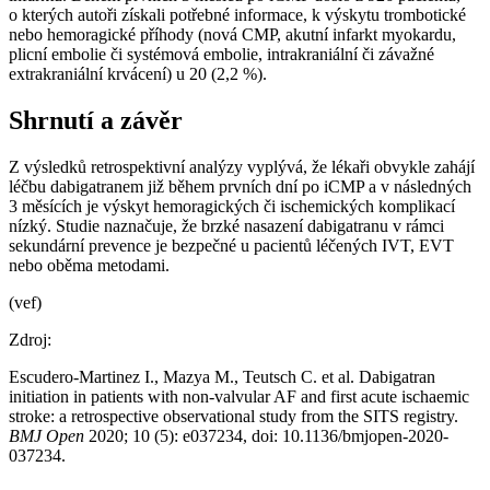
o kterých autoři získali potřebné informace, k výskytu trombotické
nebo hemoragické příhody (nová CMP, akutní infarkt myokardu,
plicní embolie či systémová embolie, intrakraniální či závažné
extrakraniální krvácení) u 20 (2,2 %).
Shrnutí a závěr
Z výsledků retrospektivní analýzy vyplývá, že lékaři obvykle zahájí
léčbu dabigatranem již během prvních dní po iCMP a v následných
3 měsících je výskyt hemoragických či ischemických komplikací
nízký. Studie naznačuje, že brzké nasazení dabigatranu v rámci
sekundární prevence je bezpečné u pacientů léčených IVT, EVT
nebo oběma metodami.
(vef)
Zdroj:
Escudero-Martinez I., Mazya M., Teutsch C. et al. Dabigatran
initiation in patients with non-valvular AF and first acute ischaemic
stroke: a retrospective observational study from the SITS registry.
BMJ Open
2020; 10 (5): e037234, doi: 10.1136/bmjopen-2020-
037234.