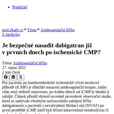
Praktické
proLékaře.cz
Téma
Antikoagulační léčba
Z medicíny
Je bezpečné nasadit dabigatran již
v prvních dnech po ischemické CMP?
Téma
:
Antikoagulační léčba
27. srpna 2021
2 min čtení
Pro pacienty po kardioembolické ischemické cévní mozkové
příhodě (iCMP) je důležité nasazení antikoagulační terapie, zatím
však není striktně stanoveno, po kolika dnech od iCMP je ideální ji
zahájit. Článek přináší shrnutí recentně provedené observační studie,
která se zabývala vhodným načasováním zahájení léčby
dabigatranem u pacientů s nevalvulární fibrilací síní (NVAF) po
první proběhlé iCMP, kteří byli léčení intravenózní trombolýzou či