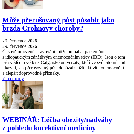
Může přerušovaný půst působit jako
brzda Crohnovy choroby?
29. července 2026
29. července 2026
Časově omezené stravování může pomáhat pacientům
s idiopatickým zánětlivým onemocněním střev (IBD). Jsou o tom
přesvědčeni vědci z Calgarské univerzity, kteří ve své pilotní studii
ukázali, jak přerušovaný půst dokázal snížit aktivitu onemocnění
a zlepšit doprovodné příznaky.
Z medicíny
WEBINÁŘ: Léčba obezity/nadváhy
z pohledu korektivní medicíny