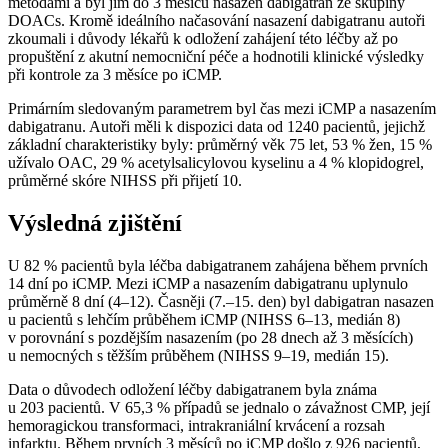
metodami a byl jim do 3 měsíců nasazen dabigatran ze skupiny
DOACs. Kromě ideálního načasování nasazení dabigatranu autoři
zkoumali i důvody lékařů k odložení zahájení této léčby až po
propuštění z akutní nemocniční péče a hodnotili klinické výsledky
při kontrole za 3 měsíce po iCMP.
Primárním sledovaným parametrem byl čas mezi iCMP a nasazením
dabigatranu. Autoři měli k dispozici data od 1240 pacientů, jejichž
základní charakteristiky byly: průměrný věk 75 let, 53 % žen, 15 %
užívalo OAC, 29 % acetylsalicylovou kyselinu a 4 % klopidogrel,
průměrné skóre NIHSS při přijetí 10.
Výsledná zjištění
U 82 % pacientů byla léčba dabigatranem zahájena během prvních
14 dní po iCMP. Mezi iCMP a nasazením dabigatranu uplynulo
průměrně 8 dní (4–12). Časněji (7.–15. den) byl dabigatran nasazen
u pacientů s lehčím průběhem iCMP (NIHSS 6–13, medián 8)
v porovnání s pozdějším nasazením (po 28 dnech až 3 měsících)
u nemocných s těžším průběhem (NIHSS 9–19, medián 15).
Data o důvodech odložení léčby dabigatranem byla známa
u 203 pacientů. V 65,3 % případů se jednalo o závažnost CMP, její
hemoragickou transformaci, intrakraniální krvácení a rozsah
infarktu. Během prvních 3 měsíců po iCMP došlo z 926 pacientů,