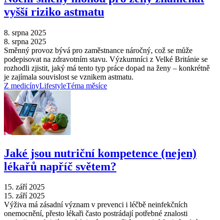
vyšší riziko astmatu
8. srpna 2025
8. srpna 2025
Směnný provoz bývá pro zaměstnance náročný, což se může
podepisovat na zdravotním stavu. Výzkumníci z Velké Británie se
rozhodli zjistit, jaký má tento typ práce dopad na ženy –⁠ konkrétně
je zajímala souvislost se vznikem astmatu.
Z medicíny
Lifestyle
Téma měsíce
Jaké jsou nutriční kompetence (nejen)
lékařů napříč světem?
15. září 2025
15. září 2025
Výživa má zásadní význam v prevenci i léčbě neinfekčních
onemocnění, přesto lékaři často postrádají potřebné znalosti