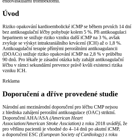
endovaskulární trombektomií.
Úvod
Riziko opakování kardioembolické iCMP se během prvních 14 dní
bez antikoagulační léčby pohybuje kolem 5 %. Při antikoagulaci
heparinem se snižuje riziko vzniku další iCMP na 3 %, avšak
zvyšuje se výskyt intrakraniálního krvácení (ICH) až o 1,8 %.
Antikoagulační terapie přímými perorálními antikoagulancii
(DOACs) snižuje riziko opakování iCMP na 2,8 % v průběhu
90 dnů. Pro lékaře je zásadní otázka kdy zahájit antikoagulační
léčbu v rámci sekundární prevence právě kvůli existenci rizika
vzniku ICH.
Reklama
Doporučení a dříve provedené studie
Národní ani mezinárodní doporučení pro léčbu CMP nejsou
z hlediska zahájení perorální antikoagulace (OAC) striktní.
Doporučení AHA/ASA
(American Heart
Association/American Stroke Assciation)
z roku 2018 uvádějí, že
pro většinu pacientů je vhodné do 4–14 dnů po akutní iCMP,
a doporučení ESC
(European Society of Cardiology)
z roku