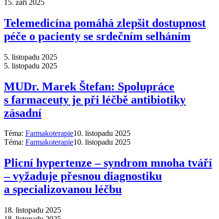
15. září 2025
Telemedicína pomáhá zlepšit dostupnost
péče o pacienty se srdečním selháním
5. listopadu 2025
5. listopadu 2025
MUDr. Marek Štefan: Spolupráce
s farmaceuty je při léčbě antibiotiky
zásadní
Téma:
Farmakoterapie
10. listopadu 2025
Téma:
Farmakoterapie
10. listopadu 2025
Plicní hypertenze –⁠ syndrom mnoha tváří
–⁠ vyžaduje přesnou diagnostiku
a specializovanou léčbu
18. listopadu 2025
18. listopadu 2025