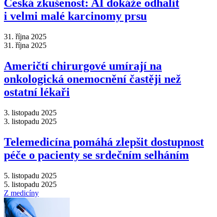
Česká zkušenost: AI dokáže odhalit
i velmi malé karcinomy prsu
31. října 2025
31. října 2025
Američtí chirurgové umírají na
onkologická onemocnění častěji než
ostatní lékaři
3. listopadu 2025
3. listopadu 2025
Telemedicína pomáhá zlepšit dostupnost
péče o pacienty se srdečním selháním
5. listopadu 2025
5. listopadu 2025
Z medicíny