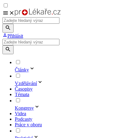
Přihlásit
Články
Vzdělávání
Časopisy
Témata
Kongresy
Videa
Podcasty
Práce v oboru