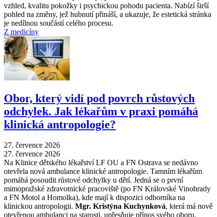
vzhled, kvalitu pokožky i psychickou pohodu pacienta. Nabízí širší
pohled na změny, jež hubnutí přináší, a ukazuje, že estetická stránka
je nedílnou součástí celého procesu.
Z medicíny
Obor, který vidí pod povrch růstových
odchylek. Jak lékařům v praxi pomáhá
klinická antropologie?
27. července 2026
27. července 2026
Na Klinice dětského lékařství LF OU a FN Ostrava se nedávno
otevřela nová ambulance klinické antropologie. Tamním lékařům
pomáhá posoudit růstové odchylky u dětí. Jedná se o první
mimopražské zdravotnické pracoviště (po FN Královské Vinohrady
a FN Motol a Homolka), kde mají k dispozici odborníka na
klinickou antropologii.
Mgr. Kristýna Kuchynková
, která má nově
otevřenou ambulanci na starosti, upřesňuje přínos svého oboru,