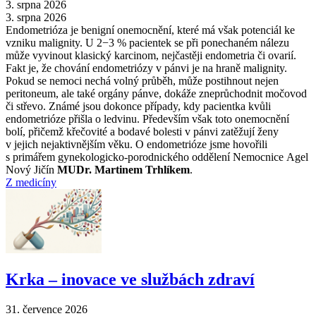
3. srpna 2026
3. srpna 2026
Endometrióza je benigní onemocnění, které má však potenciál ke
vzniku malignity. U 2−3 % pacientek se při ponechaném nálezu
může vyvinout klasický karcinom, nejčastěji endometria či ovarií.
Fakt je, že chování endometriózy v pánvi je na hraně malignity.
Pokud se nemoci nechá volný průběh, může postihnout nejen
peritoneum, ale také orgány pánve, dokáže zneprůchodnit močovod
či střevo. Známé jsou dokonce případy, kdy pacientka kvůli
endometrióze přišla o ledvinu. Především však toto onemocnění
bolí, přičemž křečovité a bodavé bolesti v pánvi zatěžují ženy
v jejich nejaktivnějším věku. O endometrióze jsme hovořili
s primářem gynekologicko-porodnického oddělení Nemocnice Agel
Nový Jičín
MUDr. Martinem Trhlíkem
.
Z medicíny
Krka –⁠ inovace ve službách zdraví
31. července 2026