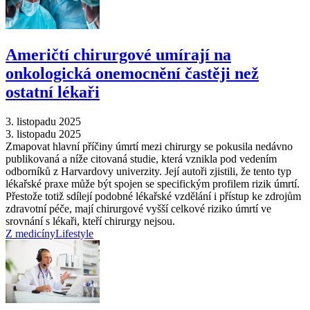
Američtí chirurgové umírají na
onkologická onemocnění častěji než
ostatní lékaři
3. listopadu 2025
3. listopadu 2025
Zmapovat hlavní příčiny úmrtí mezi chirurgy se pokusila nedávno
publikovaná a níže citovaná studie, která vznikla pod vedením
odborníků z Harvardovy univerzity. Její autoři zjistili, že tento typ
lékařské praxe může být spojen se specifickým profilem rizik úmrtí.
Přestože totiž sdílejí podobné lékařské vzdělání i přístup ke zdrojům
zdravotní péče, mají chirurgové vyšší celkové riziko úmrtí ve
srovnání s lékaři, kteří chirurgy nejsou.
Z medicíny
Lifestyle