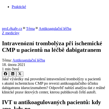
Praktické
proLékaře.cz
Téma
Antikoagulační léčba
Z medicíny
Intravenózní trombolýza při ischemické
CMP u pacientů na léčbě dabigatranem
Téma
:
Antikoagulační léčba
18. února 2021
1 min čtení
Jaké výsledky má provedení intravenózní trombolýzy u pacientů
s akutní ischemickou CMP po reverzi antikoagulačního účinku
dabigatranu idarucizumabem? Odpověď nabízí analýza dat z reálné
klinické praxe iktových center, kterou publikovali čeští autoři.
IVT u antikoagulovaných pacientů: kdy
ano, kdy ne