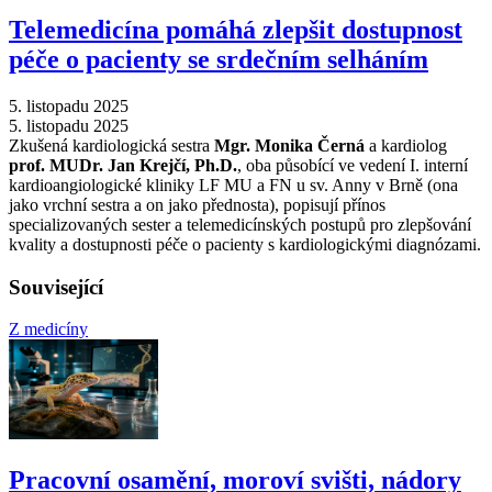
Telemedicína pomáhá zlepšit dostupnost
péče o pacienty se srdečním selháním
5. listopadu 2025
5. listopadu 2025
Zkušená kardiologická sestra
Mgr. Monika Černá
a kardiolog
prof. MUDr. Jan Krejčí, Ph.D.
, oba působící ve vedení I. interní
kardioangiologické kliniky LF MU a FN u sv. Anny v Brně (ona
jako vrchní sestra a on jako přednosta), popisují přínos
specializovaných sester a telemedicínských postupů pro zlepšování
kvality a dostupnosti péče o pacienty s kardiologickými diagnózami.
Související
Z medicíny
Pracovní osamění, moroví svišti, nádory