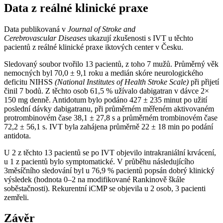
Data z reálné klinické praxe
Data publikovaná v
Journal of Stroke and
Cerebrovascular Diseases
ukazují zkušenosti s IVT u těchto
pacientů z reálné klinické praxe iktových center v Česku.
Sledovaný soubor tvořilo 13 pacientů, z toho 7 mužů. Průměrný věk
nemocných byl 70,0 ± 9,1 roku a medián skóre neurologického
deficitu NIHSS
(National Institutes of Health Stroke Scale)
při přijetí
činil 7 bodů. Z těchto osob 61,5 % užívalo dabigatran v dávce 2×
150 mg denně. Antidotum bylo podáno 427 ± 235 minut po užití
poslední dávky dabigatranu, při průměrném měřeném aktivovaném
protrombinovém čase 38,1 ± 27,8 s a průměrném trombinovém čase
72,2 ± 56,1 s. IVT byla zahájena průměrně 22 ± 18 min po podání
antidota.
U 2 z těchto 13 pacientů se po IVT objevilo intrakraniální krvácení,
u 1 z pacientů bylo symptomatické. V průběhu následujícího
3měsíčního sledování byl u 76,9 % pacientů popsán dobrý klinický
výsledek (hodnota 0–2 na modifikované Rankinově škále
soběstačnosti). Rekurentní iCMP se objevila u 2 osob, 3 pacienti
zemřeli.
Závěr