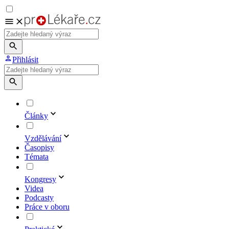
Přihlásit
Články
Vzdělávání
Časopisy
Témata
Kongresy
Videa
Podcasty
Práce v oboru