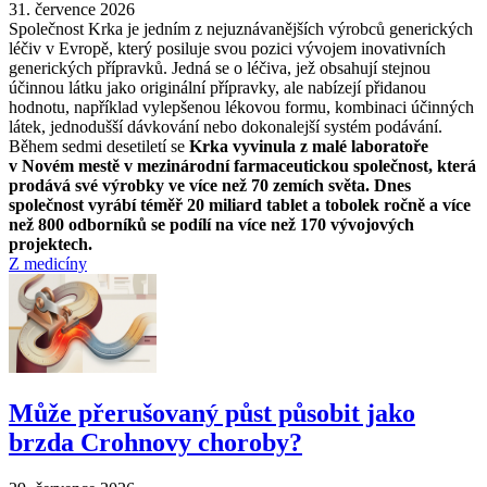
31. července 2026
Společnost Krka je jedním z nejuznávanějších výrobců generických
léčiv v Evropě, který posiluje svou pozici vývojem inovativních
generických přípravků. Jedná se o léčiva, jež obsahují stejnou
účinnou látku jako originální přípravky, ale nabízejí přidanou
hodnotu, například vylepšenou lékovou formu, kombinaci účinných
látek, jednodušší dávkování nebo dokonalejší systém podávání.
Během sedmi desetiletí se
Krka vyvinula z malé laboratoře
v Novém mestě v mezinárodní farmaceutickou společnost, která
prodává své výrobky ve více než 70 zemích světa. Dnes
společnost vyrábí téměř 20 miliard tablet a tobolek ročně a více
než 800 odborníků se podílí na více než 170 vývojových
projektech.
Z medicíny
Může přerušovaný půst působit jako
brzda Crohnovy choroby?