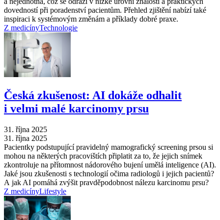
a nejednotná, což se odráží v nízké úrovni znalostí a praktických
dovedností při poradenství pacientům. Přehled zjištění nabízí také
inspiraci k systémovým změnám a příklady dobré praxe.
Z medicíny
Technologie
Česká zkušenost: AI dokáže odhalit
i velmi malé karcinomy prsu
31. října 2025
31. října 2025
Pacientky podstupující pravidelný mamografický screening prsou si
mohou na některých pracovištích připlatit za to, že jejich snímek
zkontroluje na přítomnost nádorového bujení umělá inteligence (AI).
Jaké jsou zkušenosti s technologií očima radiologů i jejich pacientů?
A jak AI pomáhá zvýšit pravděpodobnost nálezu karcinomu prsu?
Z medicíny
Lifestyle