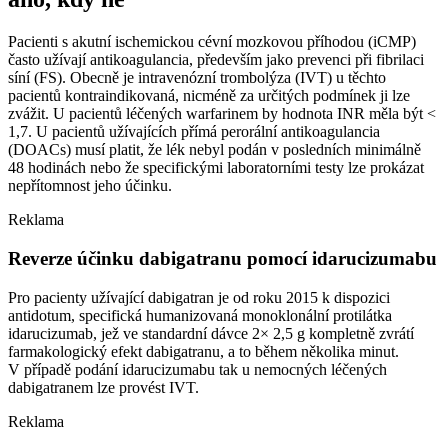
Pacienti s akutní ischemickou cévní mozkovou příhodou (iCMP)
často užívají antikoagulancia, především jako prevenci při fibrilaci
síní (FS). Obecně je intravenózní trombolýza (IVT) u těchto
pacientů kontraindikovaná, nicméně za určitých podmínek ji lze
zvážit. U pacientů léčených warfarinem by hodnota INR měla být <
1,7. U pacientů užívajících přímá perorální antikoagulancia
(DOACs) musí platit, že lék nebyl podán v posledních minimálně
48 hodinách nebo že specifickými laboratorními testy lze prokázat
nepřítomnost jeho účinku.
Reklama
Reverze účinku dabigatranu pomocí idarucizumabu
Pro pacienty užívající dabigatran je od roku 2015 k dispozici
antidotum, specifická humanizovaná monoklonální protilátka
idarucizumab, jež ve standardní dávce 2× 2,5 g kompletně zvrátí
farmakologický efekt dabigatranu, a to během několika minut.
V případě podání idarucizumabu tak u nemocných léčených
dabigatranem lze provést IVT.
Reklama