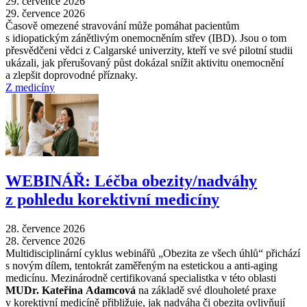
29. července 2026
29. července 2026
Časově omezené stravování může pomáhat pacientům
s idiopatickým zánětlivým onemocněním střev (IBD). Jsou o tom
přesvědčeni vědci z Calgarské univerzity, kteří ve své pilotní studii
ukázali, jak přerušovaný půst dokázal snížit aktivitu onemocnění
a zlepšit doprovodné příznaky.
Z medicíny
WEBINÁŘ: Léčba obezity/nadváhy
z pohledu korektivní medicíny
28. července 2026
28. července 2026
Multidisciplinární cyklus webinářů „Obezita ze všech úhlů“ přichází
s novým dílem, tentokrát zaměřeným na estetickou a anti-aging
medicínu. Mezinárodně certifikovaná specialistka v této oblasti
MUDr. Kateřina Adamcová
na základě své dlouholeté praxe
v korektivní medicíně přibližuje, jak nadváha či obezita ovlivňují