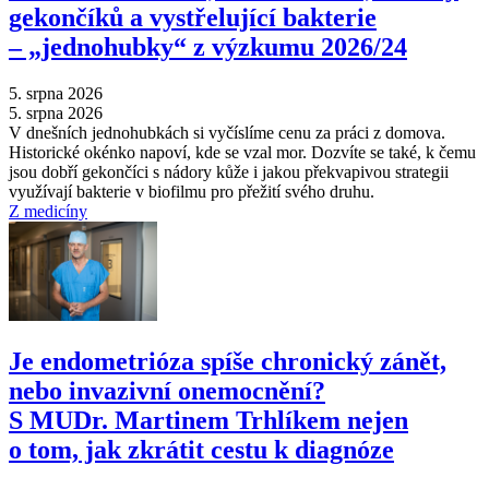
gekončíků a vystřelující bakterie
–⁠ „jednohubky“ z výzkumu 2026/24
5. srpna 2026
5. srpna 2026
V dnešních jednohubkách si vyčíslíme cenu za práci z domova.
Historické okénko napoví, kde se vzal mor. Dozvíte se také, k čemu
jsou dobří gekončíci s nádory kůže i jakou překvapivou strategii
využívají bakterie v biofilmu pro přežití svého druhu.
Z medicíny
Je endometrióza spíše chronický zánět,
nebo invazivní onemocnění?
S MUDr. Martinem Trhlíkem nejen
o tom, jak zkrátit cestu k diagnóze