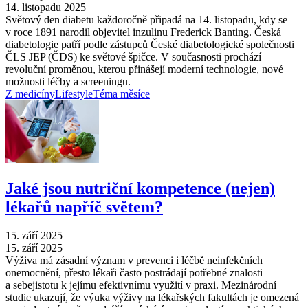
14. listopadu 2025
Světový den diabetu každoročně připadá na 14. listopadu, kdy se
v roce 1891 narodil objevitel inzulinu Frederick Banting. Česká
diabetologie patří podle zástupců České diabetologické společnosti
ČLS JEP (ČDS) ke světové špičce. V současnosti prochází
revoluční proměnou, kterou přinášejí moderní technologie, nové
možnosti léčby a screeningu.
Z medicíny
Lifestyle
Téma měsíce
Jaké jsou nutriční kompetence (nejen)
lékařů napříč světem?
15. září 2025
15. září 2025
Výživa má zásadní význam v prevenci i léčbě neinfekčních
onemocnění, přesto lékaři často postrádají potřebné znalosti
a sebejistotu k jejímu efektivnímu využití v praxi. Mezinárodní
studie ukazují, že výuka výživy na lékařských fakultách je omezená