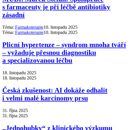
s farmaceuty je při léčbě antibiotiky
zásadní
Téma:
Farmakoterapie
10. listopadu 2025
Téma:
Farmakoterapie
10. listopadu 2025
Plicní hypertenze –⁠ syndrom mnoha tváří
–⁠ vyžaduje přesnou diagnostiku
a specializovanou léčbu
18. listopadu 2025
18. listopadu 2025
Česká zkušenost: AI dokáže odhalit
i velmi malé karcinomy prsu
31. října 2025
31. října 2025
„Jednohubky“ z klinického výzkumu