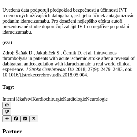
Uvedená data podporují předpoklad bezpečnosti a účinnosti IVT
u nemocných užívajících dabigatran, je-li jeho účinek antagonizován
podáním idarucizumabu. Pro dosažení nejlepšího efektu autoři
prezentované studie doporučují zahájit IVT co nejdříve po podání
idarucizumabu.
(eza)
Zdroj: Šaňák D., Jakubíček S., Černík D. et al. Intravenous
thrombolysis in patients with acute ischemic stroke after a reversal of
dabigatran anticoagulation with idarucizumab: a real world clinical
experience.
J Stroke Cerebrovasc Dis
2018; 27(9): 2479–2483, doi:
10.1016/j.jstrokecerebrovasdis.2018.05.004.
Tagy:
Interní lékařství
Kardiochirurgie
Kardiologie
Neurologie
Partner