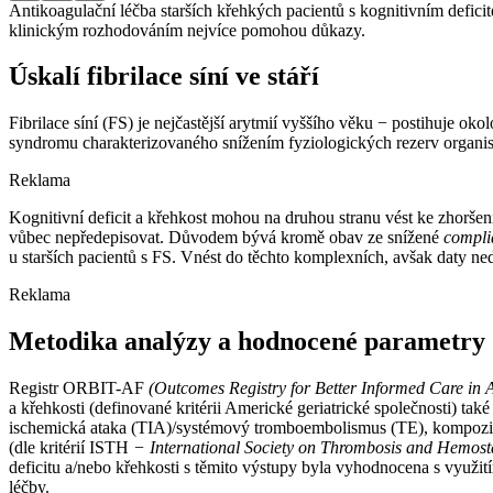
Antikoagulační léčba starších křehkých pacientů s kognitivním defici
klinickým rozhodováním nejvíce pomohou důkazy.
Úskalí fibrilace síní ve stáří
Fibrilace síní (FS) je nejčastější arytmií vyššího věku −⁠ postihuje ok
syndromu charakterizovaného snížením fyziologických rezerv organis
Reklama
Kognitivní deficit a křehkost mohou na druhou stranu vést ke zhoršení 
vůbec nepředepisovat. Důvodem bývá kromě obav ze snížené
compli
u starších pacientů s FS. Vnést do těchto komplexních, avšak daty ne
Reklama
Metodika analýzy a hodnocené parametry
Registr ORBIT-AF
(Outcomes Registry for Better Informed Care in At
a křehkosti (definované kritérii Americké geriatrické společnosti) tak
ischemická ataka (TIA)/systémový tromboembolismus (TE), kompozit
(dle kritérií ISTH
−⁠ International Society on Thrombosis and Hemost
deficitu a/nebo křehkosti s těmito výstupy byla vyhodnocena s využití
léčby.