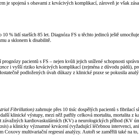
tem je spojená s obavami z krvácivých komplikací, zároveň je však zása
olo 10 % lidí starších 85 let. Diagnóza FS u těchto jedinců ještě umocňuj
mu a sklonem k disabilitě.
prognózy pacientů s FS –⁠ nejen kvůli jejich snížené schopnosti správně 
ance
i vyšší riziko krvácivých komplikací (zejména z důvodu pádů), p
dostatečně podložených úvah důkazy z klinické praxe se pokusila analý
rial Fibrillation)
zahrnuje přes 10 tisíc dospělých pacientů s fibrilací
é další klinické výstupy, mezi něž patřily celková mortalita, mortalita 
 závažných kardiovaskulárních (KV) a neurologických příhod (KV úm
asis
) a klinicky významné krvácení (vyžadující léčebnou intervenci, ani
m Coxovy multivariační regresní analýzy. Autoři se zaměřili také na to, 