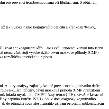
dní pro prevenci tromboembolismu při fibrilaci síní. S obtížným
e již tak vysoké riziko kognitivního deficitu a křehkosti
(frailty)
,
užívat antikoagulační léčbu, ale i kvůli tendenci kliniků tuto léčbu
roti němu však stojí vysoké riziko cévní mozkové příhody (CMP)
za rozsáhlého amerického registru.
 síní. Autory analýzy zajímaly kromě prevalence kognitivního deficitu
z kardiovaskulární příčiny, cévní mozková příhoda (CMP)/tranzitorní
rtí, infarkt myokardu, CMP/TIA/systémový TE), závažné krvácení
ž by naplnilo kritéria ISTH). Souvislost diagnózy kognitivního
jak do případné souvislosti zasáhlo užívání perorální antikoagulační