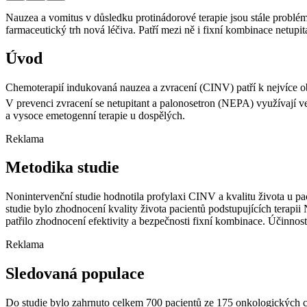
Nauzea a vomitus v důsledku protinádorové terapie jsou stále problé
farmaceutický trh nová léčiva. Patří mezi ně i fixní kombinace netupit
Úvod
Chemoterapií indukovaná nauzea a zvracení (CINV) patří k nejvíce ob
V prevenci zvracení se netupitant a palonosetron (NEPA) využívají v
a vysoce emetogenní terapie u dospělých.
Reklama
Metodika studie
Nonintervenční studie hodnotila profylaxi CINV a kvalitu života u p
studie bylo zhodnocení kvality života pacientů podstupujících tera
patřilo zhodnocení efektivity a bezpečnosti fixní kombinace. Účinno
Reklama
Sledovaná populace
Do studie bylo zahrnuto celkem 700 pacientů ze 175 onkologických c