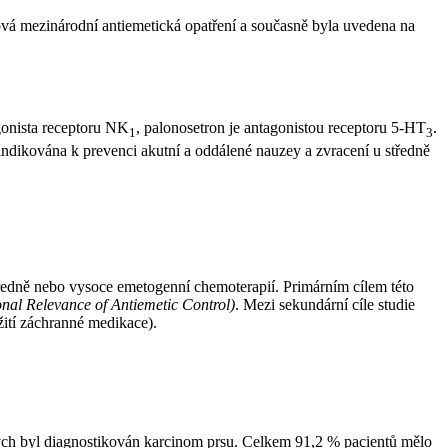
nová mezinárodní antiemetická opatření a současně byla uvedena na
gonista receptoru NK
, palonosetron je antagonistou receptoru 5-HT
.
1
3
ndikována k prevenci akutní a oddálené nauzey a zvracení u středně
tředně nebo vysoce emetogenní chemoterapií. Primárním cílem této
onal Relevance of Antiemetic Control)
. Mezi sekundární cíle studie
žití záchranné medikace).
ných byl diagnostikován karcinom prsu. Celkem 91,2 % pacientů mělo