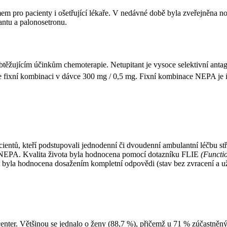
mem pro pacienty i ošetřující lékaře. V nedávné době byla zveřejněna 
antu a palonosetronu.
těžujícím účinkům chemoterapie. Netupitant je vysoce selektivní anta
e fixní kombinaci v dávce 300 mg / 0,5 mg. Fixní kombinace NEPA je i
acientů, kteří podstupovali jednodenní či dvoudenní ambulantní léčbu s
pii NEPA. Kvalita života byla hodnocena pomocí dotazníku FLIE
(Functi
st byla hodnocena dosažením kompletní odpovědi (stav bez zvracení a u
enter. Většinou se jednalo o ženy (88,7 %), přičemž u 71 % zúčastně