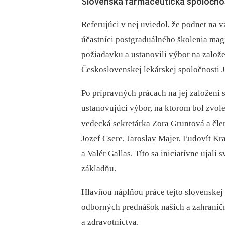
Slovenská farmaceutická spoločnos
Referujúci v nej uviedol, že podnet na v
účastníci postgraduálného školenia magi
požiadavku a ustanovili výbor na založ
Československej lekárskej spoločnosti 
Po prípravných prácach na jej založení 
ustanovujúci výbor, na ktorom bol zvole
vedecká sekretárka Zora Gruntová a člen
Jozef Csere, Jaroslav Majer, Ľudovít K
a Valér Gallas. Títo sa iniciatívne ujali
základňu.
Hlavňou náplňou práce tejto slovenskej
odborných prednášok našich a zahranič
a zdravotníctva.