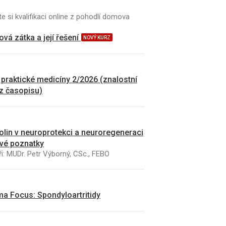
e si kvalifikaci online z pohodlí domova
vá zátka a její řešení
NOVÝ KURZ
 praktické medicíny 2/2026 (znalostní
 z časopisu)
kolin v neuroprotekci a neuroregeneraci
vé poznatky
i: MUDr. Petr Výborný, CSc., FEBO
a Focus: Spondyloartritidy