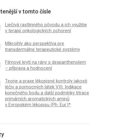
tenější v tomto čísle
Liečivá rastlinného pôvodu a ich využitie
v terapii onkologických ochorení
Mikroihly ako perspektíva pre
transdermálne terapeutické systémy
Filmové krytí na rány s dexpanthenolem
– příprava a hodnocení
Teorie a praxe lékopisné kontroly jakosti
léčiv a pomocných látek VIII. Indikace
konečného bodu a další podmínky titrace
primárních aromatických aminů
v Evropském lékopisu (Ph. Eur.)*
zy