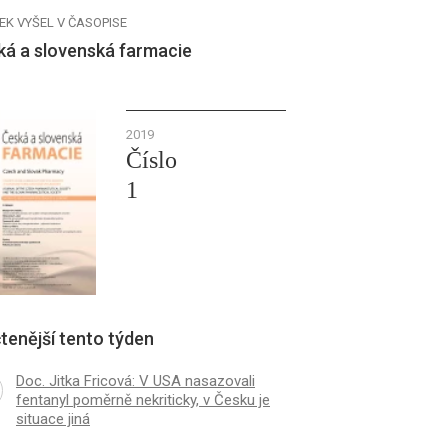
EK VYŠEL V ČASOPISE
ká a slovenská farmacie
2019
Číslo
1
tenější tento týden
Doc. Jitka Fricová: V USA nasazovali
fentanyl poměrně nekriticky, v Česku je
situace jiná