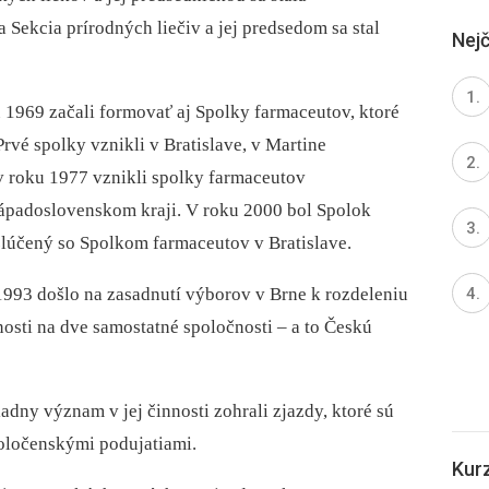
 Sekcia prírodných liečiv a jej predsedom sa stal
Nejč
 1969 začali formovať aj Spolky farmaceutov, ktoré
rvé spolky vznikli v Bratislave, v Martine
 v roku 1977 vznikli spolky farmaceutov
Západoslovenskom kraji. V roku 2000 bol Spolok
lúčený so Spolkom farmaceutov v Bratislave.
1993 došlo na zasadnutí výborov v Brne k rozdeleniu
sti na dve samostatné spoločnosti –⁠ a to Českú
adny význam v jej činnosti zohrali zjazdy, ktoré sú
oločenskými podujatiami.
Kur