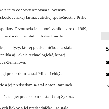
ve z tejto odbočky kreovala Slovenská
skoslovenskej farmaceutickej spoločnosti v Prahe.
 spolkov. Prvou sekciou, ktorá vznikla v roku 1969,
ej predsedom sa stal Ladislav Kňažko.
ej analýzy, ktorej predsedníčkou sa stala
Č
nikla aj Sekcia technologická, ktorej
Ar
áková-Zemanová.
 jej predsedom sa stal Milan Lehký.
Ak
ie a jej predsedom sa stal Anton Bartunek.
I
mácie a jej predsedom sa stal Juraj Sýkora.
ých liekov a jej predsedníčkou sa stala