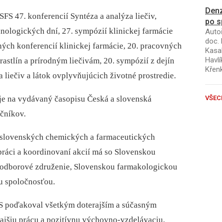
Denz
SFS 47. konferencií Syntéza a analýza liečiv,
po s
nologických dní, 27. sympózií klinickej farmácie
Autoř
doc. 
ných konferencií klinickej farmácie, 20. pracovných
Kasal
Havlí
astlín a prírodným liečivám, 20. sympózií z dejín
Křen
 liečiv a látok ovplyvňujúcich životné prostredie.
VŠEC
uje na vydávaný časopisu Česká a slovenská
očníkov.
 slovenských chemických a farmaceutických
ráci a koordinovaní akcií má so Slovenskou
o odborové združenie, Slovenskou farmakologickou
u spoločnosťou.
FS poďakoval všetkým doterajším a súčasným
ajšiu prácu a pozitívnu výchovno-vzdelávaciu,