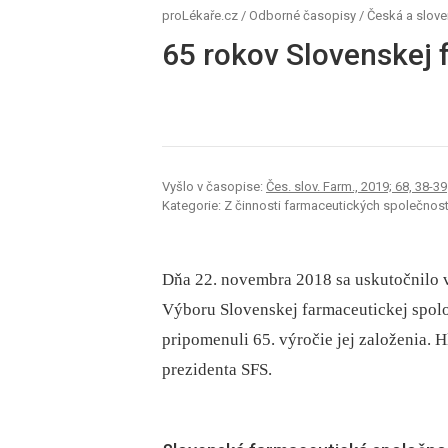
proLékaře.cz
/
Odborné časopisy
/
Česká a slove
65 rokov Slovenskej 
Vyšlo v časopise:
Čes. slov. Farm., 2019; 68, 38-39
Kategorie: Z činnosti farmaceutických společnost
Dňa 22. novembra 2018 sa uskutočnilo v
Výboru Slovenskej farmaceutickej spoloč
pripomenuli 65. výročie jej založenia.
prezidenta SFS.