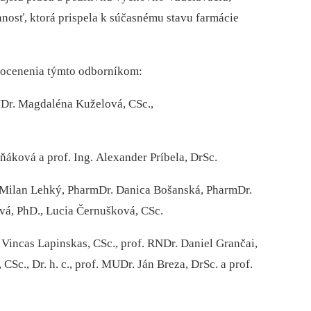
osť, ktorá prispela k súčasnému stavu farmácie
 ocenenia týmto odborníkom:
Dr. Magdaléna Kuželová, CSc.,
ková a prof. Ing. Alexander Príbela, DrSc.
Milan Lehký, PharmDr. Danica Bošanská, PharmDr.
á, PhD., Lucia Černušková, CSc.
 Vincas
Lapinskas, CSc., prof. RNDr. Daniel Grančai,
Sc., Dr. h. c.,
prof. MUDr. Ján Breza, DrSc. a prof.