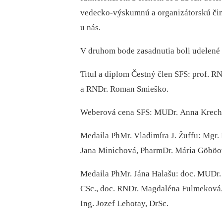
vedecko-výskumnú a organizátorskú činn
u nás.
V druhom bode zasadnutia boli udelené
Titul a diplom Čestný člen SFS:
prof. RN
a RNDr. Roman Smieško.
Weberová cena SFS:
MUDr. Anna Krechňá
Medaila PhMr. Vladimíra J. Žuffu:
Mgr. 
Jana Minichová, PharmDr. Mária Göböov
Medaila PhMr. Jána Halašu:
doc. MUDr.
CSc., doc. RNDr. Magdaléna Fulmeková, C
Ing. Jozef
Lehotay, DrSc.