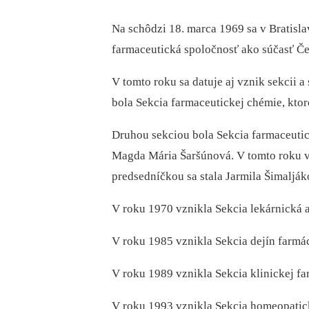
Na schôdzi 18. marca 1969 sa v Bratisla
farmaceutická spoločnosť ako súčasť Če
V tomto roku sa datuje aj vznik sekcii a
bola Sekcia farmaceutickej chémie, ktor
Druhou sekciou bola Sekcia farmaceutick
Magda Mária Šaršúnová. V tomto roku vz
predsedníčkou sa stala Jarmila Šimalj
V roku 1970 vznikla Sekcia lekárnická a
V roku 1985 vznikla Sekcia dejín farmác
V roku 1989 vznikla Sekcia klinickej far
V roku 1993 vznikla Sekcia homeopatick