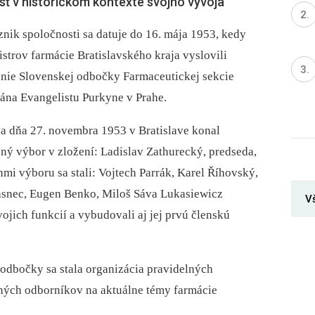
ť v historickom kontexte svojho vývoja
znik spoločnosti sa datuje do 16. mája 1953, kedy
strov farmácie Bratislavského kraja vyslovili
enie Slovenskej odbočky Farmaceutickej sekcie
Jána Evangelistu Purkyne v Prahe.
sa dňa 27. novembra 1953 v Bratislave konal
ný výbor v zložení: Ladislav Zathurecký, predseda,
mi výboru sa stali: Vojtech Parrák, Karel Říhovský,
rasnec, Eugen Benko, Miloš Sáva Lukasiewicz
V
 svojich funkcií a vybudovali aj jej prvú členskú
 odbočky sa stala organizácia pravidelných
ných odborníkov na aktuálne témy farmácie