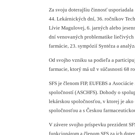
Za svoju doterajšiu činnosť usporiadala 
44. Lekárnických dní, 36. ročníkov Tech
Lívie Magulovej, 6. jarných alebo jesen
dní venovaných problematike liečivých r
farmácie, 23. sympózií Syntéza a analýza
Od svojho vzniku sa podieľa a particip
farmacie, ktorý má už v súčasnosti 68 r
SFS je členom FIP, EUFEBS a Asociácie
spoločností (ASCHFS). Dohody o spolup
lekárskou spoločnosťou, v ktorej je ak
spoločnosťou a s Českou farmaceuticko
V závere svojho príspevku prezident S
funkcionárom a členom SFS za ich doter