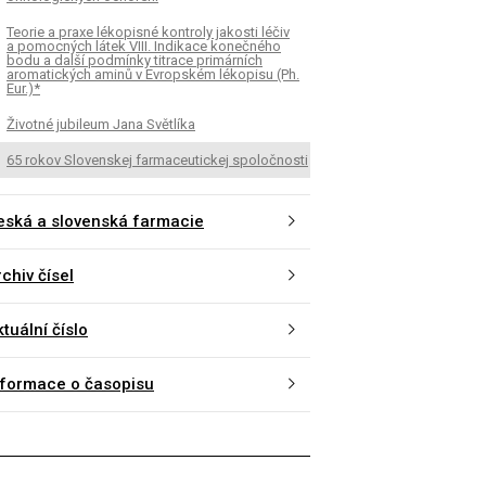
Teorie a praxe lékopisné kontroly jakosti léčiv
a pomocných látek VIII. Indikace konečného
bodu a další podmínky titrace primárních
aromatických aminů v Evropském lékopisu (Ph.
Eur.)*
Životné jubileum Jana Světlíka
65 rokov Slovenskej farmaceutickej spoločnosti
eská a slovenská farmacie
chiv čísel
tuální číslo
nformace o časopisu