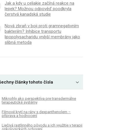
Jak a kdy u celiakie začíná reakce na
lepek? Možnou odpověď poodkryla
čerstvá kanadská studie
Nová zbraň v boji proti gramnegativním
bakteriím? Inhibice transportu
lipopolysacharidu vnější membrány jako
slibná metoda
šechny články tohoto čísla
Mikroihly ako perspektíva pre transdermálne
terapeutické systémy
Filmové krytí na rány s dexpanthenolem –
příprava a hodnocení
Liečivá rastlinného pôvodu a ich využitie v terapii
onkologických ochorení