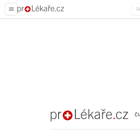
proLékaře.cz
Čl
proLékaře.cz