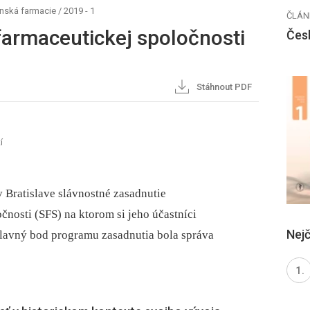
nská farmacie
/
2019 - 1
ČLÁN
farmaceutickej spoločnosti
Čes
Stáhnout PDF
í
 Bratislave slávnostné zasadnutie
nosti (SFS) na ktorom si jeho účastníci
Nejč
 Hlavný bod programu zasadnutia bola správa