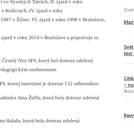
i vo Vysokých Tatrách, II. zjazd v roku
Zvyšt
 v Košiciach, IV. zjazd v roku
 1987 v Žiline, VI. zjazd v roku 1998 v Bratislave,
Mazo
. zjazd v roku 2014 v Bratislave a pripravuje sa
Svět
test
: Čestný člen SFS, ktorý bol doteraz udelený
pedagogickým osobnostiam.
Citi
, ktorej laureátmi je doteraz 132 odborníkov.
– no
Autoř
dimíra Jána Žuffu, ktorá bola doteraz udelená
Revm
a Halašu, ktorá bola doteraz udelená