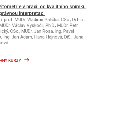
itometrie v praxi: od kvalitního snímku
právnou interpretaci
i: prof. MUDr. Vladimír Palička, CSc., Dr.h.c.,
MUDr. Václav Vyskočil, Ph.D., MUDr. Petr
ický, CSc., MUDr. Jan Rosa, Ing. Pavel
k, Ing. Jan Adam, Hana Hejnová, DiS., Jana
ková
HNY KURZY