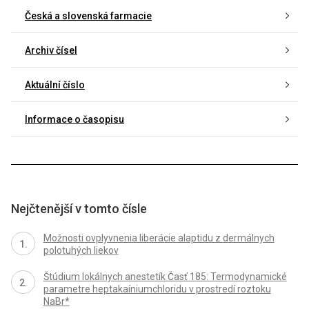
Česká a slovenská farmacie
Archiv čísel
Aktuální číslo
Informace o časopisu
Nejčtenější v tomto čísle
Možnosti ovplyvnenia liberácie alaptidu z dermálnych
polotuhých liekov
Štúdium lokálnych anestetík Časť 185: Termodynamické
parametre heptakaíniumchloridu v prostredí roztoku
NaBr*