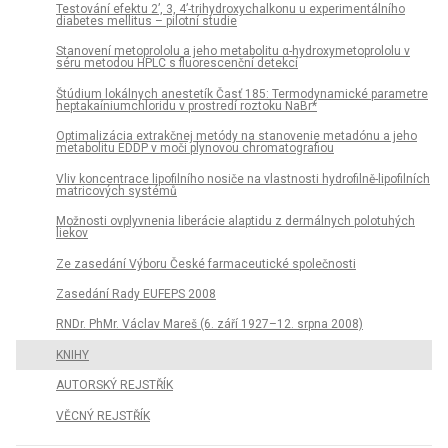
Testování efektu 2’, 3, 4’-trihydroxychalkonu u experimentálního
diabetes mellitus – pilotní studie
Stanovení metoprololu a jeho metabolitu α-hydroxymetoprololu v
séru metodou HPLC s fluorescenční detekcí
Štúdium lokálnych anestetík Časť 185: Termodynamické parametre
heptakaíniumchloridu v prostredí roztoku NaBr*
Optimalizácia extrakčnej metódy na stanovenie metadónu a jeho
metabolitu EDDP v moči plynovou chromatografiou
Vliv koncentrace lipofilního nosiče na vlastnosti hydrofilně-lipofilních
matricových systémů
Možnosti ovplyvnenia liberácie alaptidu z dermálnych polotuhých
liekov
Ze zasedání Výboru České farmaceutické společnosti
Zasedání Rady EUFEPS 2008
RNDr. PhMr. Václav Mareš (6. září 1927–12. srpna 2008)
KNIHY
AUTORSKÝ REJSTŘÍK
VĚCNÝ REJSTŘÍK