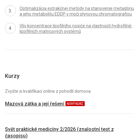
Optimalizácia extrakčnej metódy na stanovenie metadónu
a jeho metabolitu EDDP v moči plynovou chromatografiou
Vliv koncentrace lipofilního nosiče na vlastnosti hydrofilně-
lipofilních matricových systémů
Kurzy
Zvyšte si kvalifikaci online z pohodlí domova
Mazová zátka a její řešení
NOVÝ KURZ
Svět praktické medicíny 2/2026 (znalostní test z
časopisu)