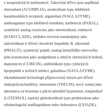
v terapeutických možnostech. Takovými léčivy jsou například
rimonabant (ACOMPLIA), anobezikum typu inhibitorů
kanabinoidních receptorů, argatroban (NAGLAZYME),
antikoagulans typu inhibitorů trombinu, karbetocin (PABAL),
syntetický analog oxytocinu jako uterotonikum, entekavir
(BARUCLADE), inhibitor reverzní transkriptasy jako
antivirotikum k léčení chronické hepatitidy B, zikonotid
(PRIALIT), syntetický peptid, analog hlemýždího nervového
jedu konotoxinu jako analgetikum u silných chronických bolestí,
daptomycin (CUBICIN), antibiotikum typu cyklických
lipopeptidů u kožních infekcí, galsulfasa (NAGLAZYME),
rekombinantní technologií připravovaný enzym pro léčení
mukopolysacharidózy, sitaxsentan (THELIN), nový sentan jako
alternativa za bosentan u plicní arteriální hypertenze, loteprednol
(LOTEMAX), topický glukokortikoid typu prednisolonu jako
oftalmologické antiflogistikum nebo deferasirox (EXJADE),