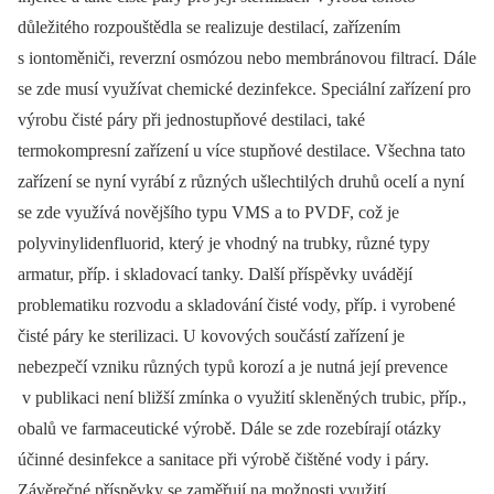
důležitého rozpouštědla se realizuje destilací, zařízením
s iontoměniči, reverzní osmózou nebo membránovou filtrací. Dále
se zde musí využívat chemické dezinfekce. Speciální zařízení pro
výrobu čisté páry při jednostupňové destilaci, také
termokompresní zařízení u více stupňové destilace. Všechna tato
zařízení se nyní vyrábí z různých ušlechtilých druhů ocelí a nyní
se zde využívá novějšího typu VMS a to PVDF, což je
polyvinylidenfluorid, který je vhodný na trubky, různé typy
armatur, příp. i skladovací tanky. Další příspěvky uvádějí
problematiku rozvodu a skladování čisté vody, příp. i vyrobené
čisté páry ke sterilizaci. U kovových součástí zařízení je
nebezpečí vzniku různých typů korozí a je nutná její prevence
v publikaci není bližší zmínka o využití skleněných trubic, příp.,
obalů ve farmaceutické výrobě. Dále se zde rozebírají otázky
účinné desinfekce a sanitace při výrobě čištěné vody i páry.
Závěrečné příspěvky se zaměřují na možnosti využití