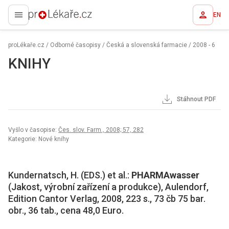
EN
proLékaře.cz
proLékaře.cz
/
Odborné časopisy
/
Česká a slovenská farmacie
/
2008 - 6
KNIHY
Stáhnout PDF
Vyšlo v časopise:
Čes. slov. Farm., 2008; 57, 282
Kategorie: Nové knihy
Kundernatsch, H. (EDS.) et al.:
PHARMAwasser
(Jakost, výrobní zařízení a produkce), Aulendorf,
Edition Cantor Verlag, 2008, 223 s., 73 čb 75 bar.
obr., 36 tab., cena 48,0 Euro.