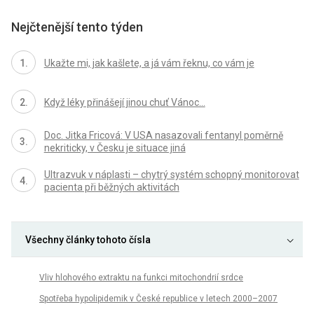
Nejčtenější tento týden
Ukažte mi, jak kašlete, a já vám řeknu, co vám je
Když léky přinášejí jinou chuť Vánoc...
Doc. Jitka Fricová: V USA nasazovali fentanyl poměrně
nekriticky, v Česku je situace jiná
Ultrazvuk v náplasti – chytrý systém schopný monitorovat
pacienta při běžných aktivitách
Všechny články tohoto čísla
Vliv hlohového extraktu na funkci mitochondrií srdce
Spotřeba hypolipidemik v České republice v letech 2000–2007