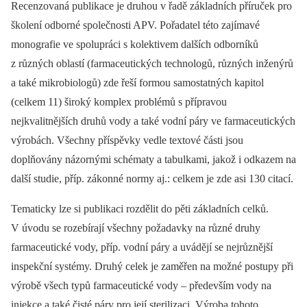
Recenzovaná publikace je druhou v řadě základních příruček pro
školení odborné společnosti APV. Pořadatel této zajímavé
monografie ve spolupráci s kolektivem dalších odborníků
z různých oblastí (farmaceutických technologů, různých inženýrů
a také mikrobiologů) zde řeší formou samostatných kapitol
(celkem 11) široký komplex problémů s přípravou
nejkvalitnějších druhů vody a také vodní páry ve farmaceutických
výrobách. Všechny příspěvky vedle textové části jsou
doplňovány názornými schématy a tabulkami, jakož i odkazem na
další studie, příp. zákonné normy aj.: celkem je zde asi 130 citací.
Tematicky lze si publikaci rozdělit do pěti základních celků.
V úvodu se rozebírají všechny požadavky na různé druhy
farmaceutické vody, příp. vodní páry a uvádějí se nejrůznější
inspekční systémy. Druhý celek je zaměřen na možné postupy při
výrobě všech typů farmaceutické vody –⁠ především vody na
injekce a také čisté páry pro její sterilizaci. Výroba tohoto