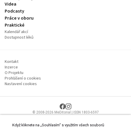
Videa
Podcasty
Práce v oboru
Praktické
Kalendář akcí
Dostupnost léků
Kontakt
Inzerce
O Projektu
Prohlášení o cookies
Nastavení cookies
© 2008-2026 MeDitorial | ISSN 1803-6597
Stránky proLékaře.cz jsou určeny výhradně odborníkům ve
zdravotnictví.
Čtěte prohlášení
a
Zásady zpracování osobních údajů
.
Když kliknete na „Souhlasím“ s využitím všech souborů