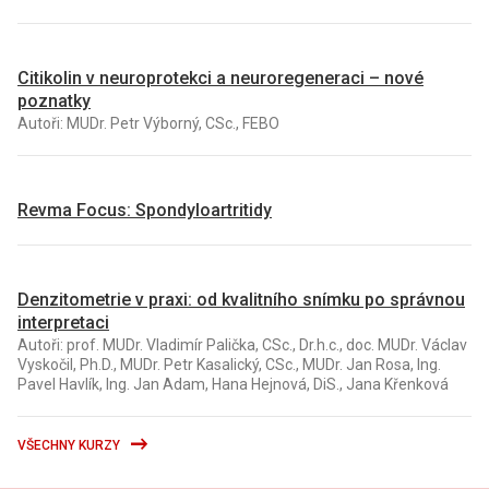
Citikolin v neuroprotekci a neuroregeneraci – nové
poznatky
Autoři: MUDr. Petr Výborný, CSc., FEBO
Revma Focus: Spondyloartritidy
Denzitometrie v praxi: od kvalitního snímku po správnou
interpretaci
Autoři: prof. MUDr. Vladimír Palička, CSc., Dr.h.c., doc. MUDr. Václav
Vyskočil, Ph.D., MUDr. Petr Kasalický, CSc., MUDr. Jan Rosa, Ing.
Pavel Havlík, Ing. Jan Adam, Hana Hejnová, DiS., Jana Křenková
VŠECHNY KURZY