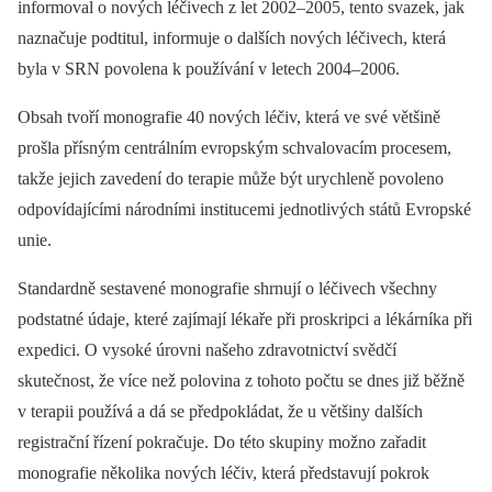
informoval o nových léčivech z let 2002–2005, tento svazek, jak
naznačuje podtitul, informuje o dalších nových léčivech, která
byla v SRN povolena k používání v letech 2004–2006.
Obsah tvoří monografie 40 nových léčiv, která ve své většině
prošla přísným centrálním evropským schvalovacím procesem,
takže jejich zavedení do terapie může být urychleně povoleno
odpovídajícími národními institucemi jednotlivých států Evropské
unie.
Standardně sestavené monografie shrnují o léčivech všechny
podstatné údaje, které zajímají lékaře při proskripci a lékárníka při
expedici. O vysoké úrovni našeho zdravotnictví svědčí
skutečnost, že více než polovina z tohoto počtu se dnes již běžně
v terapii používá a dá se předpokládat, že u většiny dalších
registrační řízení pokračuje. Do této skupiny možno zařadit
monografie několika nových léčiv, která představují pokrok