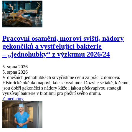
Pracovní osamění, moroví svišti, nádory
gekončíků a vystřelující bakterie
–⁠ „jednohubky“ z výzkumu 2026/24
5. srpna 2026
5. srpna 2026
V dnešních jednohubkách si vyčíslíme cenu za práci z domova.
Historické okénko napoví, kde se vzal mor. Dozvíte se také, k čemu
jsou dobří gekončíci s nádory kůže i jakou překvapivou strategii
využívají bakterie v biofilmu pro přežití svého druhu.
Z medicíny