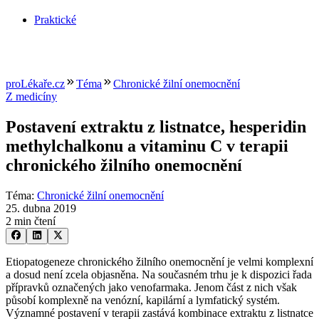
Praktické
proLékaře.cz
Téma
Chronické žilní onemocnění
Z medicíny
Postavení extraktu z listnatce, hesperidin
methylchalkonu a vitaminu C v terapii
chronického žilního onemocnění
Téma
:
Chronické žilní onemocnění
25. dubna 2019
2 min čtení
Etiopatogeneze chronického žilního onemocnění je velmi komplexní
a dosud není zcela objasněna. Na současném trhu je k dispozici řada
přípravků označených jako venofarmaka. Jenom část z nich však
působí komplexně na venózní, kapilární a lymfatický systém.
Významné postavení v terapii zastává kombinace extraktu z listnatce