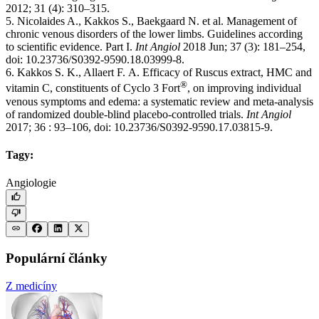
2012; 31 (4): 310–315.
5. Nicolaides A., Kakkos S., Baekgaard N. et al. Management of
chronic venous disorders of the lower limbs. Guidelines according
to scientific evidence. Part I.
Int Angiol
2018 Jun; 37 (3): 181–254,
doi: 10.23736/S0392-9590.18.03999-8.
6. Kakkos S. K., Allaert F. A. Efficacy of Ruscus extract, HMC and
®
vitamin C, constituents of Cyclo 3 Fort
, on improving individual
venous symptoms and edema: a systematic review and meta-analysis
of randomized double-blind placebo-controlled trials.
Int Angiol
2017; 36 : 93–106, doi: 10.23736/S0392-9590.17.03815-9.
Tagy:
Angiologie
Populární články
Z medicíny