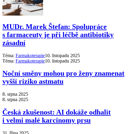
MUDr. Marek Štefan: Spolupráce
s farmaceuty je při léčbě antibiotiky
zásadní
Téma:
Farmakoterapie
10. listopadu 2025
Téma:
Farmakoterapie
10. listopadu 2025
Noční směny mohou pro ženy znamenat
vyšší riziko astmatu
8. srpna 2025
8. srpna 2025
Česká zkušenost: AI dokáže odhalit
i velmi malé karcinomy prsu
31. října 2025