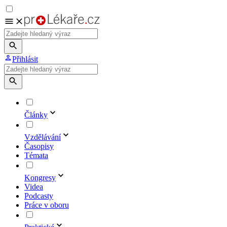
Přihlásit
Články
Vzdělávání
Časopisy
Témata
Kongresy
Videa
Podcasty
Práce v oboru