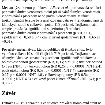
Metaanalýza, kterou publikovali
Allaert et al.
, porovnávala redukci
perimaleolárních venózních otoků při užívání různých venofarmak
v porovnání s placebem nebo jinými venofarmaky. V rámci
trojkombinační terapie byla analyzována data ze 4 randomizovaných
klinických studií o celkovém počtu 115 pacientů. Trojkombinační
terapie prokázala signifikantní superioritu při redukci
perimaleolárních otoků v porovnání s placebem (p < 0,0001),
s poklesem o −0,58 ± 0,47 cm (interval spolehlivosti [CI] −0,65 až
−0,51).
Pro účely metaanalýzy, kterou publikovali
Kakkos et al.,
bylo
vybráno celkem 10 studií čítajících 719 pacientů. Trojkombinace
účinných látek ve srovnání s placebem signifikantně redukovala
bolestivost nohou (poměr rizik [RR] 0,35; p = 0,01;
number needed
to treat
[NNT] 5), těžkost nohou (RR 0,26; p < 0,00001; NNT 2,4),
pocit otoku nohou (RR 0,53; p < 0,0001; NNT 4), parestezie (RR
0,27; p < 0,0001; NNT 1,8), celkové symptomy (RR 0,54; p <
0,00001; NNT 4,3) a celkový počet žilních příznaků (RR 0,41; p =
0,002).
Závěr
Extrakt z
Ruscus aculeatus
ve studiích prokázal komplexní efekt na