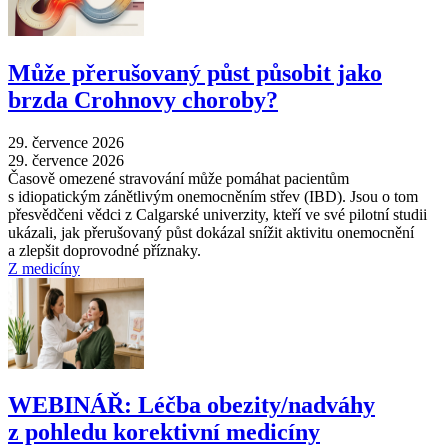
Může přerušovaný půst působit jako
brzda Crohnovy choroby?
29. července 2026
29. července 2026
Časově omezené stravování může pomáhat pacientům
s idiopatickým zánětlivým onemocněním střev (IBD). Jsou o tom
přesvědčeni vědci z Calgarské univerzity, kteří ve své pilotní studii
ukázali, jak přerušovaný půst dokázal snížit aktivitu onemocnění
a zlepšit doprovodné příznaky.
Z medicíny
WEBINÁŘ: Léčba obezity/nadváhy
z pohledu korektivní medicíny