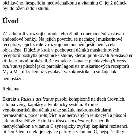
pichlavého, hesperidin methylchalkonu a vitaminu C, jejíž účinek
byl doložen řadou studií.
Úvod
Zásadní roli v rozvoji chronického žilního onemocnění zastávají
endotelové buňky. Na jejich povrchu se nacházejí muskarinové
receptory, jejichž role v rozvoji onemocnění ještě není zcela
objasněna. Důležitý krok v pochopení účinků muskarinových
receptorů poskytla preklinická studie, kterou publikovali
Bouskela et
al
. Jako první prokázali, že extrakt z listnatce pichlavého
(Ruscus
aculeatus)
působí jako parciální agonista muskarinových receptorů
M
a M
, díky čemuž vyvolává vazokonstrikci a snižuje tak
1
3
hemostázu.
Reklama
Extrakt z
Ruscus aculeatus
působí komplexně na třech úrovních,
a to na vény, kapiláry a lymfatický systém. Kromě
venokonstrikčního účinku také snižuje makromolekulární
permeabilitu, počet rolujících a adherovaných leukocytů a působí
tak protizánětlivě. Extrakt z
Ruscus aculeatus
, hesperidin
methylchalkon a vitamin C synergicky zvyšují kapilární rezistenci,
přičemž tento efekt je nejvíce patrný u vitaminu C, nejspíše díky