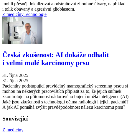
mohli přesněji lokalizovat a odstraňovat zhoubné útvary, například
i tolik obávaný a agresivní glioblastom.
Z medicíny
Technologie
Česká zkušenost: AI dokáže odhalit
i velmi malé karcinomy prsu
31. října 2025
31. října 2025
Pacientky podstupující pravidelný mamografický screening prsou si
mohou na některých pracovištích připlatit za to, že jejich snímek
zkontroluje na přítomnost nádorového bujení umělá inteligence (AI).
Jaké jsou zkušenosti s technologií očima radiologů i jejich pacientů?
A jak AI pomáhá zvýšit pravděpodobnost nálezu karcinomu prsu?
Související
Z medicíny