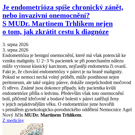
Je endometrióza spíše chronický zánět,
nebo invazivní onemocnění?
S MUDr. Martinem Trhlíkem nejen
o tom, jak zkrátit cestu k diagnóze
3. srpna 2026
3. srpna 2026
Endometrióza je benigní onemocnění, které má však potenciál ke
vzniku malignity. U 2−3 % pacientek se při ponechaném nálezu
může vyvinout klasický karcinom, nejčastěji endometria či ovarií.
Fakt je, že chování endometriózy v pánvi je na hraně malignity.
Pokud se nemoci nechá volný průběh, může postihnout nejen
peritoneum, ale také orgány pánve, dokáže zneprůchodnit močovod
či střevo. Známé jsou dokonce případy, kdy pacientka kvůli
endometrióze přišla o ledvinu. Především však toto onemocnění
bolí, přičemž křečovité a bodavé bolesti v pánvi zatěžují ženy
v jejich nejaktivnějším věku. O endometrióze jsme hovořili
s primářem gynekologicko-porodnického oddělení Nemocnice Agel
Nový Jičín
MUDr. Martinem Trhlíkem
.
Z medicíny