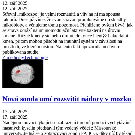
12. září 2025
12. září 2025
Střevní „mikrozoo“ je velmi rozmanitá a vliv na ni má spousta
faktorů. Dnes již víme, že svou stravou promlouváme do skladby
mikrobioty, a věnujeme tomu pozornost. Přehlíženo ovšem bývá, jak
se strava odráží na imunomodulační aktivitě bakterií na úrovni
kmene. Různé kmeny stejného druhu, dokonce i tentýž bakteriální
kmen, přitom mohou působit na imunitní systém v závislosti na
prostředí, ve kterém rostou. Na tento fakt upozornila nedávno
publikovaná studie.
Z medicíny
Technologie
Nová sonda umí rozsvítit nádory v mozku
17. září 2025
17. září 2025
Nadějnou inovaci týkající se zobrazení tumorů pomocí vychytávání
mastných kyselin představil tým vedený vědci z Missourské
univerzity. Jedná se o zobrazovací sondu FA-ICG, díky níž by lékaři