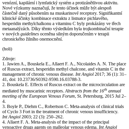
venózní, kapilární i lymfatický systém a protizánětlivou aktivitu.
Nové výzkumy naznačují, že tento účinek může být alespoň
částečně daný působením na muskarinové receptory. Signifikantní
klinické účinky kombinace extraktu z listnatce pichlavého,
hesperidin methylchalkonu a vitaminu C byly prokázány ve třech
metaanalýzách. Díky těmto výsledkům byla trojkombinační terapie
v nových
guidelines
oceněna silným doporučením v terapii
chronického žilního onemocnění.
(holi)
Zdroje:
1. Jawien A., Bouskela E., Allaert F. A., Nicolaides A. N. The place
of Ruscus extract, hesperidin methyl chalcone, and vitamin C in the
management of chronic venous disease.
Int Angiol
2017; 36 (1): 31–
41, doi: 10.23736/S0392-9590.16.03788-3.
2. Bouskela E. Effects of Ruscus extract on the microcirculation are
th
mediated by muscarinic receptors.
Abstracts from the 16
annual
meeting of the European Venous Forum
, St. Petersburg, 2015 Jul 2–
4.
3. Boyle P., Diehm C., Robertson C. Meta-analysis of clinical trials
of Cyclo 3 Fort in the treatment of chronic venous insufficiency.
Int Angiol
2003; 22 (3): 250–262.
4. Allaert F. A. Meta-analysis of the impact of the principal
venoactive drugs agents on malleolar venous edema.
Int Angiol