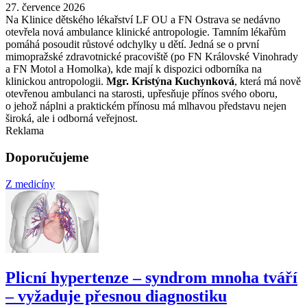
27. července 2026
Na Klinice dětského lékařství LF OU a FN Ostrava se nedávno
otevřela nová ambulance klinické antropologie. Tamním lékařům
pomáhá posoudit růstové odchylky u dětí. Jedná se o první
mimopražské zdravotnické pracoviště (po FN Královské Vinohrady
a FN Motol a Homolka), kde mají k dispozici odborníka na
klinickou antropologii.
Mgr. Kristýna Kuchynková
, která má nově
otevřenou ambulanci na starosti, upřesňuje přínos svého oboru,
o jehož náplni a praktickém přínosu má mlhavou představu nejen
široká, ale i odborná veřejnost.
Reklama
Doporučujeme
Z medicíny
Plicní hypertenze –⁠ syndrom mnoha tváří
–⁠ vyžaduje přesnou diagnostiku