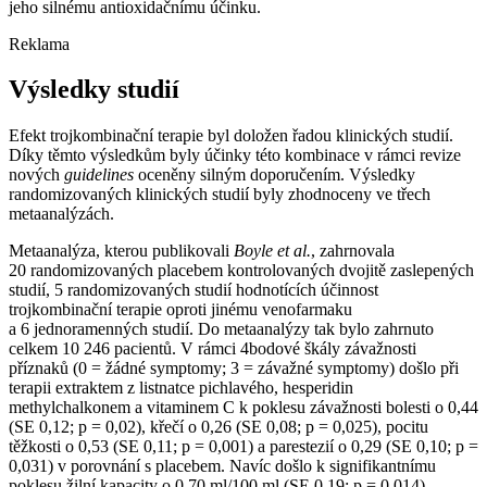
jeho silnému antioxidačnímu účinku.
Reklama
Výsledky studií
Efekt trojkombinační terapie byl doložen řadou klinických studií.
Díky těmto výsledkům byly účinky této kombinace v rámci revize
nových
guidelines
oceněny silným doporučením. Výsledky
randomizovaných klinických studií byly zhodnoceny ve třech
metaanalýzách.
Metaanalýza, kterou publikovali
Boyle et al.
, zahrnovala
20 randomizovaných placebem kontrolovaných dvojitě zaslepených
studií, 5 randomizovaných studií hodnotících účinnost
trojkombinační terapie oproti jinému venofarmaku
a 6 jednoramenných studií. Do metaanalýzy tak bylo zahrnuto
celkem 10 246 pacientů. V rámci 4bodové škály závažnosti
příznaků (0 = žádné symptomy; 3 = závažné symptomy) došlo při
terapii extraktem z listnatce pichlavého, hesperidin
methylchalkonem a vitaminem C k poklesu závažnosti bolesti o 0,44
(SE 0,12; p = 0,02), křečí o 0,26 (SE 0,08; p = 0,025), pocitu
těžkosti o 0,53 (SE 0,11; p = 0,001) a parestezií o 0,29 (SE 0,10; p =
0,031) v porovnání s placebem. Navíc došlo k signifikantnímu
poklesu žilní kapacity o 0,70 ml⁠/⁠100 ml (SE 0,19; p = 0,014).