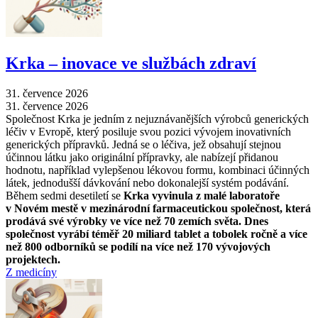
Krka –⁠ inovace ve službách zdraví
31. července 2026
31. července 2026
Společnost Krka je jedním z nejuznávanějších výrobců generických
léčiv v Evropě, který posiluje svou pozici vývojem inovativních
generických přípravků. Jedná se o léčiva, jež obsahují stejnou
účinnou látku jako originální přípravky, ale nabízejí přidanou
hodnotu, například vylepšenou lékovou formu, kombinaci účinných
látek, jednodušší dávkování nebo dokonalejší systém podávání.
Během sedmi desetiletí se
Krka vyvinula z malé laboratoře
v Novém mestě v mezinárodní farmaceutickou společnost, která
prodává své výrobky ve více než 70 zemích světa. Dnes
společnost vyrábí téměř 20 miliard tablet a tobolek ročně a více
než 800 odborníků se podílí na více než 170 vývojových
projektech.
Z medicíny