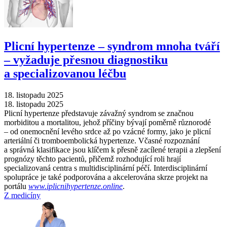
Plicní hypertenze –⁠ syndrom mnoha tváří
–⁠ vyžaduje přesnou diagnostiku
a specializovanou léčbu
18. listopadu 2025
18. listopadu 2025
Plicní hypertenze představuje závažný syndrom se značnou
morbiditou a mortalitou, jehož příčiny bývají poměrně různorodé
–⁠ od onemocnění levého srdce až po vzácné formy, jako je plicní
arteriální či tromboembolická hypertenze. Včasné rozpoznání
a správná klasifikace jsou klíčem k přesně zacílené terapii a zlepšení
prognózy těchto pacientů, přičemž rozhodující roli hrají
specializovaná centra s multidisciplinární péčí. Interdisciplinární
spolupráce je také podporována a akcelerována skrze projekt na
portálu
www.iplicnihypertenze.online
.
Z medicíny