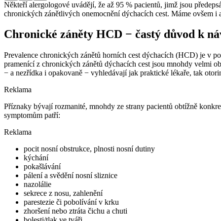
Někteří alergologové uvádějí, že až 95 % pacientů, jimž jsou předepsá
chronických zánětlivých onemocnění dýchacích cest. Máme ovšem i al
Chronické záněty HCD −⁠ častý důvod k ná
Prevalence chronických zánětů horních cest dýchacích (HCD) je v popu
pramenící z chronických zánětů dýchacích cest jsou mnohdy velmi obtěž
−⁠ a nezřídka i opakovaně −⁠ vyhledávají jak praktické lékaře, tak otor
Reklama
Příznaky bývají rozmanité, mnohdy ze strany pacientů obtížně konkret
symptomům patří:
Reklama
pocit nosní obstrukce, plnosti nosní dutiny
kýchání
pokašlávání
pálení a svědění nosní sliznice
nazolálie
sekrece z nosu, zahlenění
parestezie či pobolívání v krku
zhoršení nebo ztráta čichu a chuti
bolesti/tlak ve tváři