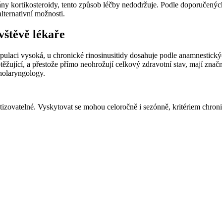
ny kortikosteroidy, tento způsob léčby nedodržuje. Podle doporučených p
ternativní možnosti.
vštěvě lékaře
laci vysoká, u chronické rinosinusitidy dosahuje podle anamnestických
ující, a přestože přímo neohrožují celkový zdravotní stav, mají značně
inolaryngology.
izovatelné. Vyskytovat se mohou celoročně i sezónně, kritériem chroni