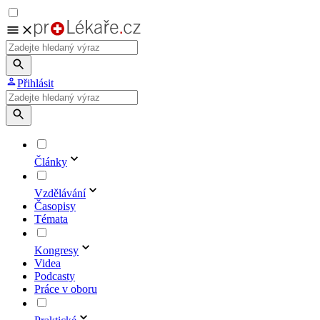
Přihlásit
Články
Vzdělávání
Časopisy
Témata
Kongresy
Videa
Podcasty
Práce v oboru