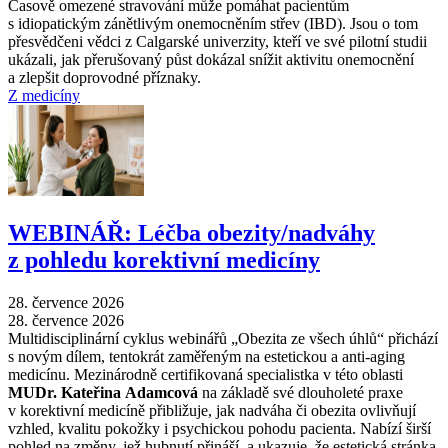
Časově omezené stravování může pomáhat pacientům
s idiopatickým zánětlivým onemocněním střev (IBD). Jsou o tom
přesvědčeni vědci z Calgarské univerzity, kteří ve své pilotní studii
ukázali, jak přerušovaný půst dokázal snížit aktivitu onemocnění
a zlepšit doprovodné příznaky.
Z medicíny
WEBINÁŘ: Léčba obezity/nadváhy
z pohledu korektivní medicíny
28. července 2026
28. července 2026
Multidisciplinární cyklus webinářů „Obezita ze všech úhlů“ přichází
s novým dílem, tentokrát zaměřeným na estetickou a anti-aging
medicínu. Mezinárodně certifikovaná specialistka v této oblasti
MUDr. Kateřina Adamcová
na základě své dlouholeté praxe
v korektivní medicíně přibližuje, jak nadváha či obezita ovlivňují
vzhled, kvalitu pokožky i psychickou pohodu pacienta. Nabízí širší
pohled na změny, jež hubnutí přináší, a ukazuje, že estetická stránka