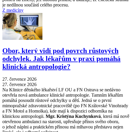
je nedílnou součástí celého procesu.
Z medicíny
Obor, který vidí pod povrch růstových
odchylek. Jak lékařům v praxi pomáhá
klinická antropologie?
27. července 2026
27. července 2026
Na Klinice dětského lékařství LF OU a FN Ostrava se nedávno
otevřela nová ambulance klinické antropologie. Tamním lékařům
pomáhá posoudit růstové odchylky u dětí. Jedná se o první
mimopražské zdravotnické pracoviště (po FN Královské Vinohrady
a FN Motol a Homolka), kde mají k dispozici odborníka na
klinickou antropologii.
Mgr. Kristýna Kuchynková
, která má nově
otevřenou ambulanci na starosti, upřesňuje přínos svého oboru,
o jehož náplni a praktickém přínosu má mlhavou představu nejen