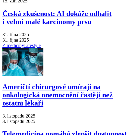
15. září 2025
Česká zkušenost: AI dokáže odhalit
i velmi malé karcinomy prsu
31. října 2025
31. října 2025
Z medicíny
Lifestyle
Američtí chirurgové umírají na
onkologická onemocnění častěji než
ostatní lékaři
3. listopadu 2025
3. listopadu 2025
Telemedicína pomáhá zlepšit dostupnost