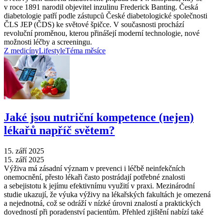
v roce 1891 narodil objevitel inzulinu Frederick Banting. Česká
diabetologie patří podle zástupců České diabetologické společnosti
ČLS JEP (ČDS) ke světové špičce. V současnosti prochází
revoluční proměnou, kterou přinášejí moderní technologie, nové
možnosti léčby a screeningu.
Z medicíny
Lifestyle
Téma měsíce
Jaké jsou nutriční kompetence (nejen)
lékařů napříč světem?
15. září 2025
15. září 2025
Výživa má zásadní význam v prevenci i léčbě neinfekčních
onemocnění, přesto lékaři často postrádají potřebné znalosti
a sebejistotu k jejímu efektivnímu využití v praxi. Mezinárodní
studie ukazují, že výuka výživy na lékařských fakultách je omezená
a nejednotná, což se odráží v nízké úrovni znalostí a praktických
dovedností při poradenství pacientům. Přehled zjištění nabízí také