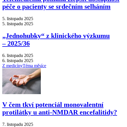
péče o pacienty se srdečním selháním
5. listopadu 2025
5. listopadu 2025
„Jednohubky“ z klinického výzkumu
–⁠ 2025/36
6. listopadu 2025
6. listopadu 2025
Z medicíny
Téma měsíce
V čem tkví potenciál monovalentní
protilátky u anti-NMDAR encefalitidy?
7. listopadu 2025