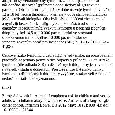
anaplastický velkobuněčný lymfom), za 6 624 pacientoroků
následného sledování (průměrná doba sledování 4,8 roku na
pacienta). Oba pacienti byli muži (v době rozvoje lymfomu ve věku
12 a 18 let) léčení thiopuriny, kteří ale v době stanovení diagnózy
ještě neužívali biologika. Oba byli následně léčeni chemoterapií
a nyní žijí bez známek malignity 32 a 76 měsíců od stanovení
diagnózy. Absolutní míra výskytu lymfomu u pacientů léčených
thiopuriny byla 4,5 na 10 000 pacientoroků ve srovnání
s očekávanou mírou 0,58 na 10 000 pacientoroků se
standardizovaným poměrem incidence (SIR) 7,51 (95% CI: 0,74–
41,98).
Celkové riziko lymfomu u dětí s IBD je tedy nízké, na popisovaném
pracovišti se jednalo pouze o dva případy v průběhu 30 let. Riziko
lymfomu (dle odhadu SIR) u dětí léčených thiopuriny je srovnatelné
s výsledky studií u dospělých. Přestože může být riziko vzniku
lymfomu u dětí léčených thiopuriny zvýšené, v takto velké skupině
nedosáhlo statistické významnosti.
(mik)
Zdroj: Ashworth L. A. et al. Lymphoma risk in children and young
adults with inflammatory bowel disease: Analysis of a large single-
center cohort. Inflamm Bowel Dis 2012 May; 18 (5): 838–43; doi:
10.1002/ibd.21844