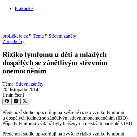
Praktické
proLékaře.cz
Téma
Střevní záněty
Z medicíny
Riziko lymfomu u dětí a mladých
dospělých se zánětlivým střevním
onemocněním
Téma
:
Střevní záněty
20. listopadu 2014
1 min čtení
Předchozí studie upozorňují na zvýšené riziko vzniku lymfomů
u dospělých jedinců se zánětlivým střevním onemocněním (IBD).
Případy lymfomu však již byly hlášeny i u dětských pacientů s IBD.
Předchozí studie upozorňují na zvýšené riziko vzniku lymfomů