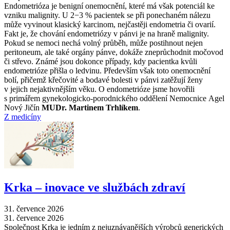
Endometrióza je benigní onemocnění, které má však potenciál ke
vzniku malignity. U 2−3 % pacientek se při ponechaném nálezu
může vyvinout klasický karcinom, nejčastěji endometria či ovarií.
Fakt je, že chování endometriózy v pánvi je na hraně malignity.
Pokud se nemoci nechá volný průběh, může postihnout nejen
peritoneum, ale také orgány pánve, dokáže zneprůchodnit močovod
či střevo. Známé jsou dokonce případy, kdy pacientka kvůli
endometrióze přišla o ledvinu. Především však toto onemocnění
bolí, přičemž křečovité a bodavé bolesti v pánvi zatěžují ženy
v jejich nejaktivnějším věku. O endometrióze jsme hovořili
s primářem gynekologicko-porodnického oddělení Nemocnice Agel
Nový Jičín
MUDr. Martinem Trhlíkem
.
Z medicíny
Krka –⁠ inovace ve službách zdraví
31. července 2026
31. července 2026
Společnost Krka je jedním z nejuznávanějších výrobců generických