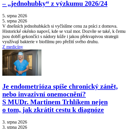
–⁠ „jednohubky“ z výzkumu 2026/24
5. srpna 2026
5. srpna 2026
V dnešních jednohubkách si vyčíslíme cenu za práci z domova.
Historické okénko napoví, kde se vzal mor. Dozvíte se také, k čemu
jsou dobří gekončíci s nádory kůže i jakou překvapivou strategii
využívají bakterie v biofilmu pro přežití svého druhu.
Z medicíny
Je endometrióza spíše chronický zánět,
nebo invazivní onemocnění?
S MUDr. Martinem Trhlíkem nejen
o tom, jak zkrátit cestu k diagnóze
3. srpna 2026
3. srpna 2026