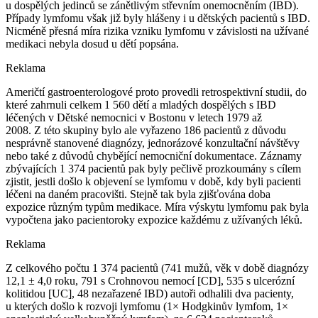
u dospělých jedinců se zánětlivým střevním onemocněním (IBD).
Případy lymfomu však již byly hlášeny i u dětských pacientů s IBD.
Nicméně přesná míra rizika vzniku lymfomu v závislosti na užívané
medikaci nebyla dosud u dětí popsána.
Reklama
Američtí gastroenterologové proto provedli retrospektivní studii, do
které zahrnuli celkem 1 560 dětí a mladých dospělých s IBD
léčených v Dětské nemocnici v Bostonu v letech 1979 až
2008. Z této skupiny bylo ale vyřazeno 186 pacientů z důvodu
nesprávně stanovené diagnózy, jednorázové konzultační návštěvy
nebo také z důvodů chybějící nemocniční dokumentace. Záznamy
zbývajících 1 374 pacientů pak byly pečlivě prozkoumány s cílem
zjistit, jestli došlo k objevení se lymfomu v době, kdy byli pacienti
léčeni na daném pracovišti. Stejně tak byla zjišťována doba
expozice různým typům medikace. Míra výskytu lymfomu pak byla
vypočtena jako pacientoroky expozice každému z užívaných léků.
Reklama
Z celkového počtu 1 374 pacientů (741 mužů, věk v době diagnózy
12,1 ± 4,0 roku, 791 s Crohnovou nemocí [CD], 535 s ulcerózní
kolitidou [UC], 48 nezařazené IBD) autoři odhalili dva pacienty,
u kterých došlo k rozvoji lymfomu (1× Hodgkinův lymfom, 1×