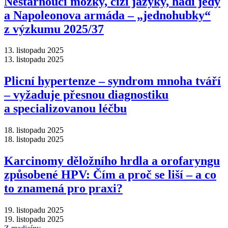
Nestárnoucí mozky, cizí jazyky, hadí jedy
a Napoleonova armáda –⁠ „jednohubky“
z výzkumu 2025/37
13. listopadu 2025
13. listopadu 2025
Plicní hypertenze –⁠ syndrom mnoha tváří
–⁠ vyžaduje přesnou diagnostiku
a specializovanou léčbu
18. listopadu 2025
18. listopadu 2025
Karcinomy děložního hrdla a orofaryngu
způsobené HPV: Čím a proč se liší –⁠ a co
to znamená pro praxi?
19. listopadu 2025
19. listopadu 2025