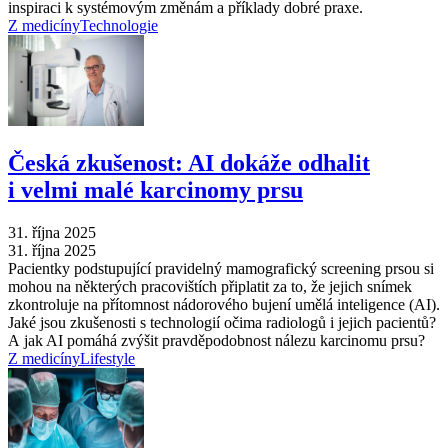
inspiraci k systémovým změnám a příklady dobré praxe.
Z medicíny
Technologie
Česká zkušenost: AI dokáže odhalit
i velmi malé karcinomy prsu
31. října 2025
31. října 2025
Pacientky podstupující pravidelný mamografický screening prsou si
mohou na některých pracovištích připlatit za to, že jejich snímek
zkontroluje na přítomnost nádorového bujení umělá inteligence (AI).
Jaké jsou zkušenosti s technologií očima radiologů i jejich pacientů?
A jak AI pomáhá zvýšit pravděpodobnost nálezu karcinomu prsu?
Z medicíny
Lifestyle