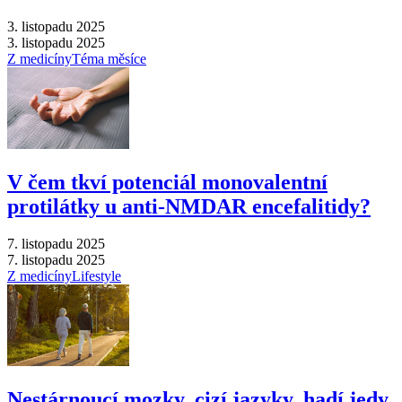
3. listopadu 2025
3. listopadu 2025
Z medicíny
Téma měsíce
V čem tkví potenciál monovalentní
protilátky u anti-NMDAR encefalitidy?
7. listopadu 2025
7. listopadu 2025
Z medicíny
Lifestyle
Nestárnoucí mozky, cizí jazyky, hadí jedy