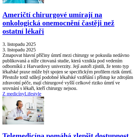
Američtí chirurgové umírají na
onkologická onemocnění častěji než
ostatní lékaři
3. listopadu 2025
3. listopadu 2025
Zmapovat hlavní příčiny úmrtí mezi chirurgy se pokusila nedávno
publikovaná a níže citovaná studie, která vznikla pod vedením
odborníků z Harvardovy univerzity. Její autoři zjistili, že tento typ
lékařské praxe může být spojen se specifickým profilem rizik úmrtí.
Přestože totiž sdílejí podobné lékařské vzdělání i přístup ke zdrojům
zdravotní péče, mají chirurgové vyšší celkové riziko úmrtí ve
srovnání s lékaři, kteří chirurgy nejsou.
Z medicíny
Lifestyle
Telemedicína pomáhá zlepšit dostupnost