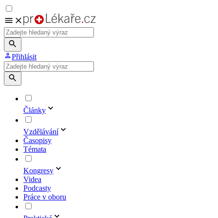
Přihlásit
Články
Vzdělávání
Časopisy
Témata
Kongresy
Videa
Podcasty
Práce v oboru