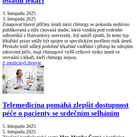
ostatní lékaři
3. listopadu 2025
3. listopadu 2025
Zmapovat hlavní příčiny úmrtí mezi chirurgy se pokusila nedávno
publikovaná a níže citovaná studie, která vznikla pod vedením
odborníků z Harvardovy univerzity. Její autoři zjistili, že tento typ
lékařské praxe může být spojen se specifickým profilem rizik úmrtí.
Přestože totiž sdílejí podobné lékařské vzdělání i přístup ke zdrojům
zdravotní péče, mají chirurgové vyšší celkové riziko úmrtí ve
srovnání s lékaři, kteří chirurgy nejsou.
Z medicíny
Lifestyle
Telemedicína pomáhá zlepšit dostupnost
péče o pacienty se srdečním selháním
5. listopadu 2025
5. listopadu 2025