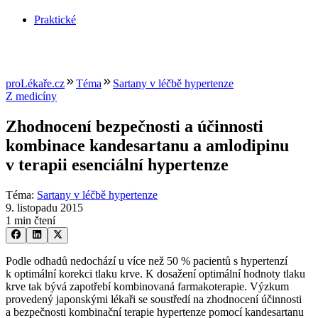
Praktické
proLékaře.cz
Téma
Sartany v léčbě hypertenze
Z medicíny
Zhodnocení bezpečnosti a účinnosti
kombinace kandesartanu a amlodipinu
v terapii esenciální hypertenze
Téma
:
Sartany v léčbě hypertenze
9. listopadu 2015
1 min čtení
Podle odhadů nedochází u více než 50 % pacientů s hypertenzí
k optimální korekci tlaku krve. K dosažení optimální hodnoty tlaku
krve tak bývá zapotřebí kombinovaná farmakoterapie. Výzkum
provedený japonskými lékaři se soustředí na zhodnocení účinnosti
a bezpečnosti kombinační terapie hypertenze pomocí kandesartanu