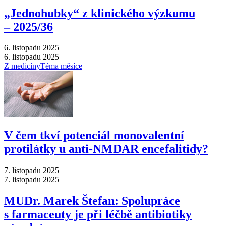
„Jednohubky“ z klinického výzkumu
–⁠ 2025/36
6. listopadu 2025
6. listopadu 2025
Z medicíny
Téma měsíce
V čem tkví potenciál monovalentní
protilátky u anti-NMDAR encefalitidy?
7. listopadu 2025
7. listopadu 2025
MUDr. Marek Štefan: Spolupráce
s farmaceuty je při léčbě antibiotiky