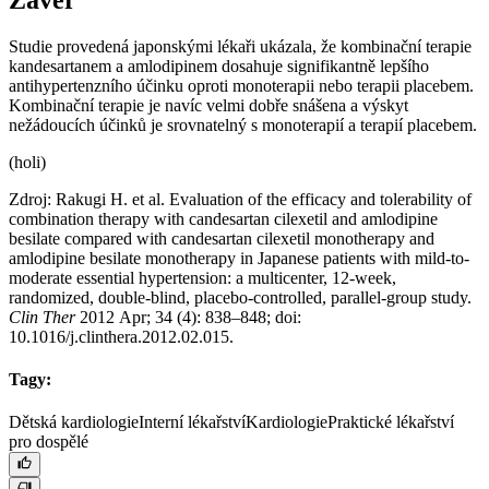
Studie provedená japonskými lékaři ukázala, že kombinační terapie
kandesartanem a amlodipinem dosahuje signifikantně lepšího
antihypertenzního účinku oproti monoterapii nebo terapii placebem.
Kombinační terapie je navíc velmi dobře snášena a výskyt
nežádoucích účinků je srovnatelný s monoterapií a terapií placebem.
(holi)
Zdroj: Rakugi H. et al. Evaluation of the efficacy and tolerability of
combination therapy with candesartan cilexetil and amlodipine
besilate compared with candesartan cilexetil monotherapy and
amlodipine besilate monotherapy in Japanese patients with mild-to-
moderate essential hypertension: a multicenter, 12-week,
randomized, double-blind, placebo-controlled, parallel-group study.
Clin Ther
2012 Apr; 34 (4): 838–848; doi:
10.1016/j.clinthera.2012.02.015.
Tagy:
Dětská kardiologie
Interní lékařství
Kardiologie
Praktické lékařství
pro dospělé