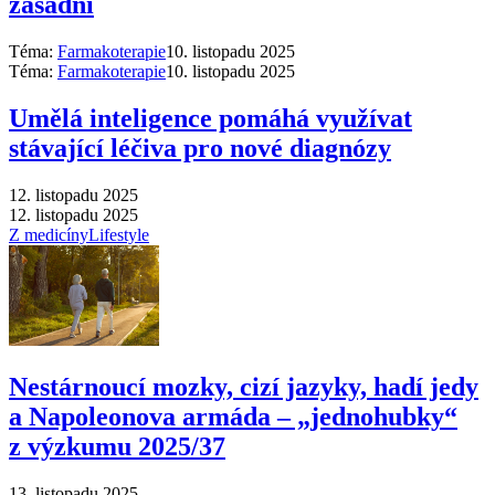
zásadní
Téma:
Farmakoterapie
10. listopadu 2025
Téma:
Farmakoterapie
10. listopadu 2025
Umělá inteligence pomáhá využívat
stávající léčiva pro nové diagnózy
12. listopadu 2025
12. listopadu 2025
Z medicíny
Lifestyle
Nestárnoucí mozky, cizí jazyky, hadí jedy
a Napoleonova armáda –⁠ „jednohubky“
z výzkumu 2025/37
13. listopadu 2025