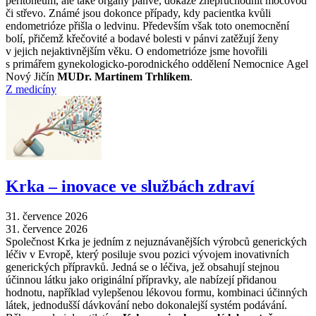
peritoneum, ale také orgány pánve, dokáže zneprůchodnit močovod
či střevo. Známé jsou dokonce případy, kdy pacientka kvůli
endometrióze přišla o ledvinu. Především však toto onemocnění
bolí, přičemž křečovité a bodavé bolesti v pánvi zatěžují ženy
v jejich nejaktivnějším věku. O endometrióze jsme hovořili
s primářem gynekologicko-porodnického oddělení Nemocnice Agel
Nový Jičín
MUDr. Martinem Trhlíkem
.
Z medicíny
Krka –⁠ inovace ve službách zdraví
31. července 2026
31. července 2026
Společnost Krka je jedním z nejuznávanějších výrobců generických
léčiv v Evropě, který posiluje svou pozici vývojem inovativních
generických přípravků. Jedná se o léčiva, jež obsahují stejnou
účinnou látku jako originální přípravky, ale nabízejí přidanou
hodnotu, například vylepšenou lékovou formu, kombinaci účinných
látek, jednodušší dávkování nebo dokonalejší systém podávání.