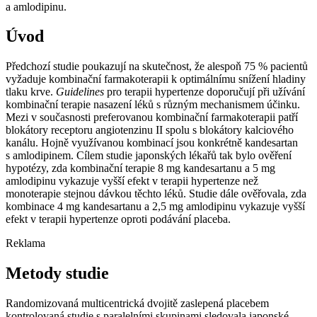
a amlodipinu.
Úvod
Předchozí studie poukazují na skutečnost, že alespoň 75 % pacientů
vyžaduje kombinační farmakoterapii k optimálnímu snížení hladiny
tlaku krve.
Guidelines
pro terapii hypertenze doporučují při užívání
kombinační terapie nasazení léků s různým mechanismem účinku.
Mezi v současnosti preferovanou kombinační farmakoterapii patří
blokátory receptoru angiotenzinu II spolu s blokátory kalciového
kanálu. Hojně využívanou kombinací jsou konkrétně kandesartan
s amlodipinem. Cílem studie japonských lékařů tak bylo ověření
hypotézy, zda kombinační terapie 8 mg kandesartanu a 5 mg
amlodipinu vykazuje vyšší efekt v terapii hypertenze než
monoterapie stejnou dávkou těchto léků. Studie dále ověřovala, zda
kombinace 4 mg kandesartanu a 2,5 mg amlodipinu vykazuje vyšší
efekt v terapii hypertenze oproti podávání placeba.
Reklama
Metody studie
Randomizovaná multicentrická dvojitě zaslepená placebem
kontrolovaná studie s paralelními skupinami sledovala japonské