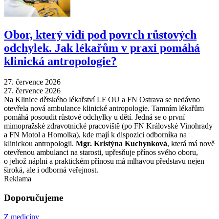
Obor, který vidí pod povrch růstových
odchylek. Jak lékařům v praxi pomáhá
klinická antropologie?
27. července 2026
27. července 2026
Na Klinice dětského lékařství LF OU a FN Ostrava se nedávno
otevřela nová ambulance klinické antropologie. Tamním lékařům
pomáhá posoudit růstové odchylky u dětí. Jedná se o první
mimopražské zdravotnické pracoviště (po FN Královské Vinohrady
a FN Motol a Homolka), kde mají k dispozici odborníka na
klinickou antropologii.
Mgr. Kristýna Kuchynková
, která má nově
otevřenou ambulanci na starosti, upřesňuje přínos svého oboru,
o jehož náplni a praktickém přínosu má mlhavou představu nejen
široká, ale i odborná veřejnost.
Reklama
Doporučujeme
Z medicíny