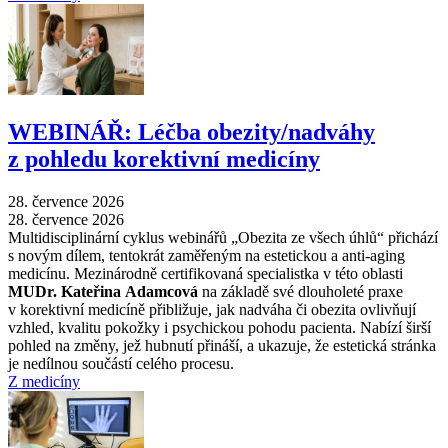
WEBINÁŘ: Léčba obezity/nadváhy
z pohledu korektivní medicíny
28. července 2026
28. července 2026
Multidisciplinární cyklus webinářů „Obezita ze všech úhlů“ přichází
s novým dílem, tentokrát zaměřeným na estetickou a anti-aging
medicínu. Mezinárodně certifikovaná specialistka v této oblasti
MUDr. Kateřina Adamcová
na základě své dlouholeté praxe
v korektivní medicíně přibližuje, jak nadváha či obezita ovlivňují
vzhled, kvalitu pokožky i psychickou pohodu pacienta. Nabízí širší
pohled na změny, jež hubnutí přináší, a ukazuje, že estetická stránka
je nedílnou součástí celého procesu.
Z medicíny