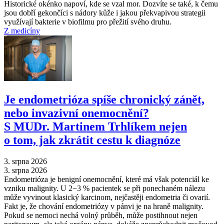
Historické okénko napoví, kde se vzal mor. Dozvíte se také, k čemu
jsou dobří gekončíci s nádory kůže i jakou překvapivou strategii
využívají bakterie v biofilmu pro přežití svého druhu.
Z medicíny
Je endometrióza spíše chronický zánět,
nebo invazivní onemocnění?
S MUDr. Martinem Trhlíkem nejen
o tom, jak zkrátit cestu k diagnóze
3. srpna 2026
3. srpna 2026
Endometrióza je benigní onemocnění, které má však potenciál ke
vzniku malignity. U 2−3 % pacientek se při ponechaném nálezu
může vyvinout klasický karcinom, nejčastěji endometria či ovarií.
Fakt je, že chování endometriózy v pánvi je na hraně malignity.
Pokud se nemoci nechá volný průběh, může postihnout nejen