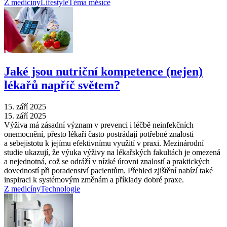
Z medicíny
Lifestyle
Téma měsíce
Jaké jsou nutriční kompetence (nejen)
lékařů napříč světem?
15. září 2025
15. září 2025
Výživa má zásadní význam v prevenci i léčbě neinfekčních
onemocnění, přesto lékaři často postrádají potřebné znalosti
a sebejistotu k jejímu efektivnímu využití v praxi. Mezinárodní
studie ukazují, že výuka výživy na lékařských fakultách je omezená
a nejednotná, což se odráží v nízké úrovni znalostí a praktických
dovedností při poradenství pacientům. Přehled zjištění nabízí také
inspiraci k systémovým změnám a příklady dobré praxe.
Z medicíny
Technologie