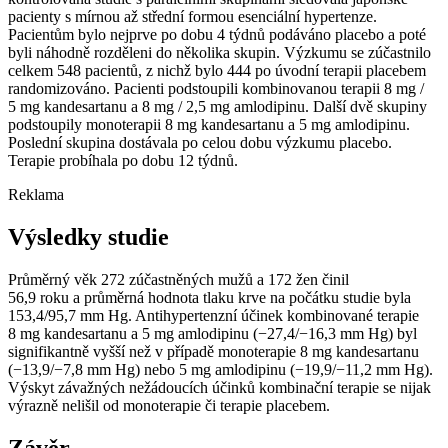
pacienty s mírnou až střední formou esenciální hypertenze.
Pacientům bylo nejprve po dobu 4 týdnů podáváno placebo a poté
byli náhodně rozděleni do několika skupin. Výzkumu se zúčastnilo
celkem 548 pacientů, z nichž bylo 444 po úvodní terapii placebem
randomizováno. Pacienti podstoupili kombinovanou terapii 8 mg /
5 mg kandesartanu a 8 mg / 2,5 mg amlodipinu. Další dvě skupiny
podstoupily monoterapii 8 mg kandesartanu a 5 mg amlodipinu.
Poslední skupina dostávala po celou dobu výzkumu placebo.
Terapie probíhala po dobu 12 týdnů.
Reklama
Výsledky studie
Průměrný věk 272 zúčastněných mužů a 172 žen činil
56,9 roku a průměrná hodnota tlaku krve na počátku studie byla
153,4/95,7 mm Hg. Antihypertenzní účinek kombinované terapie
8 mg kandesartanu a 5 mg amlodipinu (−27,4/−16,3 mm Hg) byl
signifikantně vyšší než v případě monoterapie 8 mg kandesartanu
(−13,9/−7,8 mm Hg) nebo 5 mg amlodipinu (−19,9/−11,2 mm Hg).
Výskyt závažných nežádoucích účinků kombinační terapie se nijak
výrazně nelišil od monoterapie či terapie placebem.
Závěr