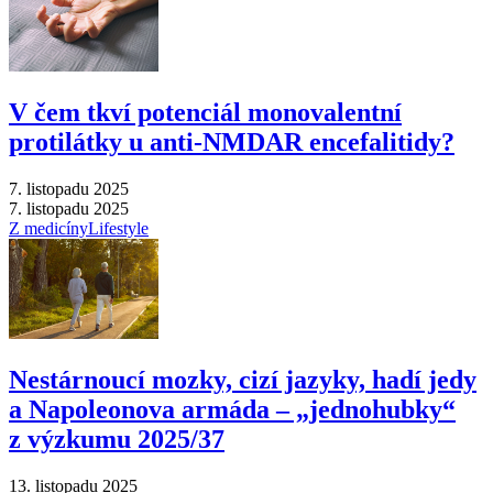
V čem tkví potenciál monovalentní
protilátky u anti-NMDAR encefalitidy?
7. listopadu 2025
7. listopadu 2025
Z medicíny
Lifestyle
Nestárnoucí mozky, cizí jazyky, hadí jedy
a Napoleonova armáda –⁠ „jednohubky“
z výzkumu 2025/37
13. listopadu 2025