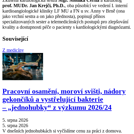
Zkušená kardiologická sestra
Mgr. Monika Černá
a kardiolog
prof. MUDr. Jan Krejčí, Ph.D.
, oba působící ve vedení I. interní
kardioangiologické kliniky LF MU a FN u sv. Anny v Brně (ona
jako vrchní sestra a on jako přednosta), popisují přínos
specializovaných sester a telemedicínských postupů pro zlepšování
kvality a dostupnosti péče o pacienty s kardiologickými diagnózami.
Související
Z medicíny
Pracovní osamění, moroví svišti, nádory
gekončíků a vystřelující bakterie
–⁠ „jednohubky“ z výzkumu 2026/24
5. srpna 2026
5. srpna 2026
V dnešních jednohubkách si vyčíslíme cenu za práci z domova.