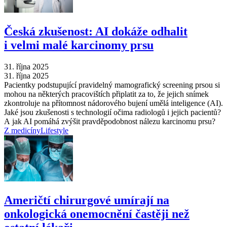
Česká zkušenost: AI dokáže odhalit
i velmi malé karcinomy prsu
31. října 2025
31. října 2025
Pacientky podstupující pravidelný mamografický screening prsou si
mohou na některých pracovištích připlatit za to, že jejich snímek
zkontroluje na přítomnost nádorového bujení umělá inteligence (AI).
Jaké jsou zkušenosti s technologií očima radiologů i jejich pacientů?
A jak AI pomáhá zvýšit pravděpodobnost nálezu karcinomu prsu?
Z medicíny
Lifestyle
Američtí chirurgové umírají na
onkologická onemocnění častěji než