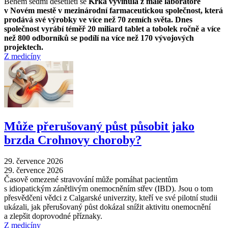
Během sedmi desetiletí se
Krka vyvinula z malé laboratoře
v Novém mestě v mezinárodní farmaceutickou společnost, která
prodává své výrobky ve více než 70 zemích světa. Dnes
společnost vyrábí téměř 20 miliard tablet a tobolek ročně a více
než 800 odborníků se podílí na více než 170 vývojových
projektech.
Z medicíny
Může přerušovaný půst působit jako
brzda Crohnovy choroby?
29. července 2026
29. července 2026
Časově omezené stravování může pomáhat pacientům
s idiopatickým zánětlivým onemocněním střev (IBD). Jsou o tom
přesvědčeni vědci z Calgarské univerzity, kteří ve své pilotní studii
ukázali, jak přerušovaný půst dokázal snížit aktivitu onemocnění
a zlepšit doprovodné příznaky.
Z medicíny