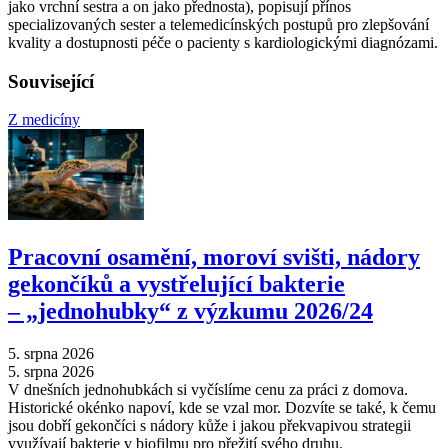
jako vrchní sestra a on jako přednosta), popisují přínos
specializovaných sester a telemedicínských postupů pro zlepšování
kvality a dostupnosti péče o pacienty s kardiologickými diagnózami.
Související
Z medicíny
Pracovní osamění, moroví svišti, nádory
gekončíků a vystřelující bakterie
–⁠ „jednohubky“ z výzkumu 2026/24
5. srpna 2026
5. srpna 2026
V dnešních jednohubkách si vyčíslíme cenu za práci z domova.
Historické okénko napoví, kde se vzal mor. Dozvíte se také, k čemu
jsou dobří gekončíci s nádory kůže i jakou překvapivou strategii
využívají bakterie v biofilmu pro přežití svého druhu.