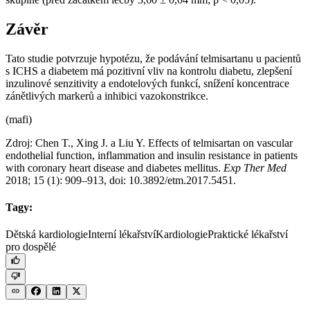
Závěr
Tato studie potvrzuje hypotézu, že podávání telmisartanu u pacientů
s ICHS a diabetem má pozitivní vliv na kontrolu diabetu, zlepšení
inzulinové senzitivity a endotelových funkcí, snížení koncentrace
zánětlivých markerů a inhibici vazokonstrikce.
(mafi)
Zdroj: Chen T., Xing J. a Liu Y. Effects of telmisartan on vascular
endothelial function, inflammation and insulin resistance in patients
with coronary heart disease and diabetes mellitus.
Exp Ther Med
2018; 15 (1): 909–913, doi: 10.3892/etm.2017.5451.
Tagy:
Dětská kardiologie
Interní lékařství
Kardiologie
Praktické lékařství
pro dospělé