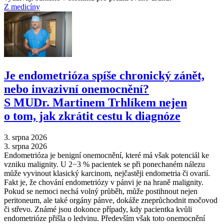
Z medicíny
Je endometrióza spíše chronický zánět,
nebo invazivní onemocnění?
S MUDr. Martinem Trhlíkem nejen
o tom, jak zkrátit cestu k diagnóze
3. srpna 2026
3. srpna 2026
Endometrióza je benigní onemocnění, které má však potenciál ke
vzniku malignity. U 2−3 % pacientek se při ponechaném nálezu
může vyvinout klasický karcinom, nejčastěji endometria či ovarií.
Fakt je, že chování endometriózy v pánvi je na hraně malignity.
Pokud se nemoci nechá volný průběh, může postihnout nejen
peritoneum, ale také orgány pánve, dokáže zneprůchodnit močovod
či střevo. Známé jsou dokonce případy, kdy pacientka kvůli
endometrióze přišla o ledvinu. Především však toto onemocnění