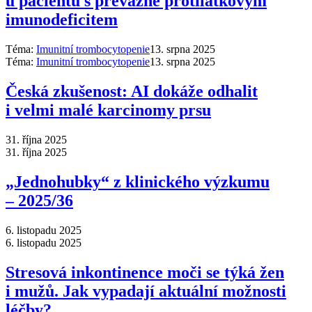
u pacientů s převážně protilátkovým
imunodeficitem
Téma:
Imunitní trombocytopenie
13. srpna 2025
Téma:
Imunitní trombocytopenie
13. srpna 2025
Česká zkušenost: AI dokáže odhalit
i velmi malé karcinomy prsu
31. října 2025
31. října 2025
„Jednohubky“ z klinického výzkumu
–⁠ 2025/36
6. listopadu 2025
6. listopadu 2025
Stresová inkontinence moči se týká žen
i mužů. Jak vypadají aktuální možnosti
léčby?