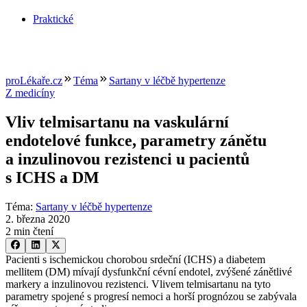
Praktické
proLékaře.cz
Téma
Sartany v léčbě hypertenze
Z medicíny
Vliv telmisartanu na vaskulární
endotelové funkce, parametry zánětu
a inzulinovou rezistenci u pacientů
s ICHS a DM
Téma
:
Sartany v léčbě hypertenze
2. března 2020
2 min čtení
Pacienti s ischemickou chorobou srdeční (ICHS) a diabetem
mellitem (DM) mívají dysfunkční cévní endotel, zvýšené zánětlivé
markery a inzulinovou rezistenci. Vlivem telmisartanu na tyto
parametry spojené s progresí nemoci a horší prognózou se zabývala