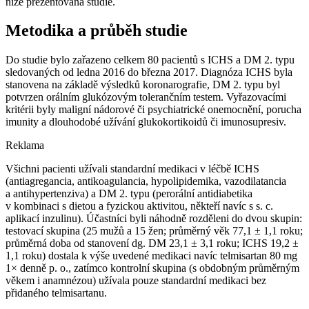
níže prezentovaná studie.
Metodika a průběh studie
Do studie bylo zařazeno celkem 80 pacientů s ICHS a DM 2. typu
sledovaných od ledna 2016 do března 2017. Diagnóza ICHS byla
stanovena na základě výsledků koronarografie, DM 2. typu byl
potvrzen orálním glukózovým tolerančním testem. Vyřazovacími
kritérii byly maligní nádorové či psychiatrické onemocnění, porucha
imunity a dlouhodobé užívání glukokortikoidů či imunosupresiv.
Reklama
Všichni pacienti užívali standardní medikaci v léčbě ICHS
(antiagregancia, antikoagulancia, hypolipidemika, vazodilatancia
a antihypertenziva) a DM 2. typu (perorální antidiabetika
v kombinaci s dietou a fyzickou aktivitou, někteří navíc s s. c.
aplikací inzulinu). Účastníci byli náhodně rozděleni do dvou skupin:
testovací skupina (25 mužů a 15 žen; průměrný věk 77,1 ± 1,1 roku;
průměrná doba od stanovení dg. DM 23,1 ± 3,1 roku; ICHS 19,2 ±
1,1 roku) dostala k výše uvedené medikaci navíc telmisartan 80 mg
1× denně p. o., zatímco kontrolní skupina (s obdobným průměrným
věkem i anamnézou) užívala pouze standardní medikaci bez
přidaného telmisartanu.