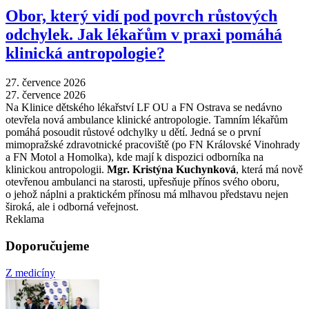
Obor, který vidí pod povrch růstových
odchylek. Jak lékařům v praxi pomáhá
klinická antropologie?
27. července 2026
27. července 2026
Na Klinice dětského lékařství LF OU a FN Ostrava se nedávno
otevřela nová ambulance klinické antropologie. Tamním lékařům
pomáhá posoudit růstové odchylky u dětí. Jedná se o první
mimopražské zdravotnické pracoviště (po FN Královské Vinohrady
a FN Motol a Homolka), kde mají k dispozici odborníka na
klinickou antropologii.
Mgr. Kristýna Kuchynková
, která má nově
otevřenou ambulanci na starosti, upřesňuje přínos svého oboru,
o jehož náplni a praktickém přínosu má mlhavou představu nejen
široká, ale i odborná veřejnost.
Reklama
Doporučujeme
Z medicíny