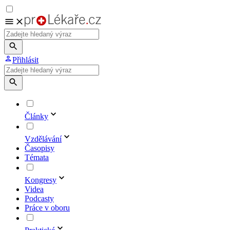
Přihlásit
Články
Vzdělávání
Časopisy
Témata
Kongresy
Videa
Podcasty
Práce v oboru