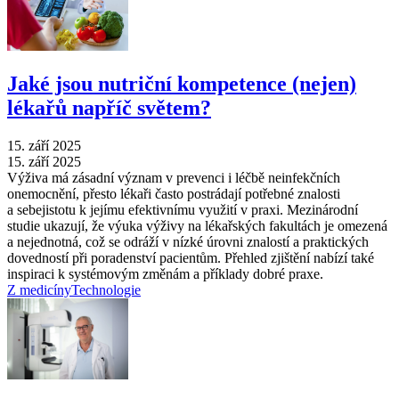
Jaké jsou nutriční kompetence (nejen)
lékařů napříč světem?
15. září 2025
15. září 2025
Výživa má zásadní význam v prevenci i léčbě neinfekčních
onemocnění, přesto lékaři často postrádají potřebné znalosti
a sebejistotu k jejímu efektivnímu využití v praxi. Mezinárodní
studie ukazují, že výuka výživy na lékařských fakultách je omezená
a nejednotná, což se odráží v nízké úrovni znalostí a praktických
dovedností při poradenství pacientům. Přehled zjištění nabízí také
inspiraci k systémovým změnám a příklady dobré praxe.
Z medicíny
Technologie