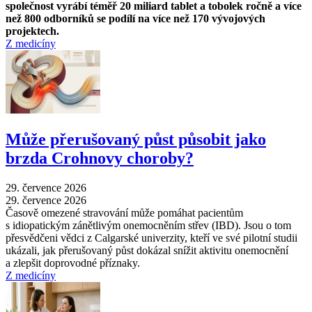
společnost vyrábí téměř 20 miliard tablet a tobolek ročně a více
než 800 odborníků se podílí na více než 170 vývojových
projektech.
Z medicíny
Může přerušovaný půst působit jako
brzda Crohnovy choroby?
29. července 2026
29. července 2026
Časově omezené stravování může pomáhat pacientům
s idiopatickým zánětlivým onemocněním střev (IBD). Jsou o tom
přesvědčeni vědci z Calgarské univerzity, kteří ve své pilotní studii
ukázali, jak přerušovaný půst dokázal snížit aktivitu onemocnění
a zlepšit doprovodné příznaky.
Z medicíny