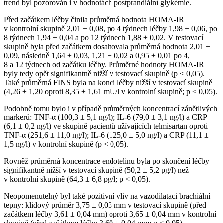
trend byl pozorován i v hodnotách postprandiální glykémie.
Před začátkem léčby činila průměrná hodnota HOMA-IR
v kontrolní skupině 2,01 ± 0,08, po 4 týdnech léčby 1,98 ± 0,06, po
8 týdnech 1,94 ± 0,04 a po 12 týdnech 1,88 ± 0,02. V testovací
skupině byla před začátkem dosahovala průměrná hodnota 2,01 ±
0,09, následně 1,64 ± 0,03, 1,21 ± 0,02 a 0,95 ± 0,01 po 4,
8 a 12 týdnech od začátku léčby. Průměrné hodnoty HOMA-IR
byly tedy opět signifikantně nižší v testovací skupině (p < 0,05).
Také průměrná FINS byla na konci léčby nižší v testovací skupině
(4,26 ± 1,20 oproti 8,35 ± 1,61 mU⁠/⁠l v kontrolní skupině; p < 0,05).
Podobně tomu bylo i v případě průměrných koncentrací zánětlivých
markerů: TNF-α (100,3 ± 5,1 ng⁠/⁠l); IL-6 (79,0 ± 3,1 ng⁠/⁠l) a CRP
(6,1 ± 0,2 ng⁠/⁠l) ve skupině pacientů užívajících telmisartan oproti
TNF-α (251,6 ± 11,0 ng⁠/⁠l); IL-6 (125,0 ± 5,0 ng⁠/⁠l) a CRP (11,1 ±
1,5 ng⁠/⁠l) v kontrolní skupině (p < 0,05).
Rovněž průměrná koncentrace endotelinu byla po skončení léčby
signifikantně nižší v testovací skupině (50,2 ± 5,2 pg⁠/⁠l) než
v kontrolní skupině (64,3 ± 6,8 pg⁠/⁠l; p < 0,05).
Neopomenutelný byl také pozitivní vliv na vazodilataci brachiální
tepny: klidový průměr 3,75 ± 0,03 mm v testovací skupině (před
začátkem léčby 3,61 ± 0,04 mm) oproti 3,65 ± 0,04 mm v kontrolní
skupině (před začátkem léčby 3,60 ± 0,04 mm; p < 0,05).