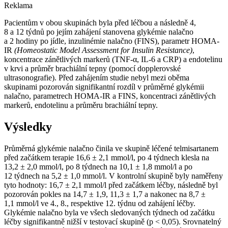
Reklama
Pacientům v obou skupinách byla před léčbou a následně 4,
8 a 12 týdnů po jejím zahájení stanovena glykémie nalačno
a 2 hodiny po jídle, inzulinémie nalačno (FINS), parametr HOMA-
IR
(Homeostatic Model Assessment for Insulin Resistance)
,
koncentrace zánětlivých markerů (TNF-α, IL-6 a CRP) a endotelinu
v krvi a průměr brachiální tepny (pomocí dopplerovské
ultrasonografie). Před zahájením studie nebyl mezi oběma
skupinami pozorován signifikantní rozdíl v průměrné glykémii
nalačno, parametrech HOMA-IR a FINS, koncentraci zánětlivých
markerů, endotelinu a průměru brachiální tepny.
Výsledky
Průměrná glykémie nalačno činila ve skupině léčené telmisartanem
před začátkem terapie 16,6 ± 2,1 mmol⁠/⁠l, po 4 týdnech klesla na
13,2 ± 2,0 mmol⁠/⁠l, po 8 týdnech na 10,1 ± 1,8 mmol⁠/⁠l a po
12 týdnech na 5,2 ± 1,0 mmol⁠/⁠l. V kontrolní skupině byly naměřeny
tyto hodnoty: 16,7 ± 2,1 mmol⁠/⁠l před začátkem léčby, následně byl
pozorován pokles na 14,7 ± 1,9, 11,3 ± 1,7 a nakonec na 8,7 ±
1,1 mmol⁠/⁠l ve 4., 8., respektive 12. týdnu od zahájení léčby.
Glykémie nalačno byla ve všech sledovaných týdnech od začátku
léčby signifikantně nižší v testovací skupině (p < 0,05). Srovnatelný