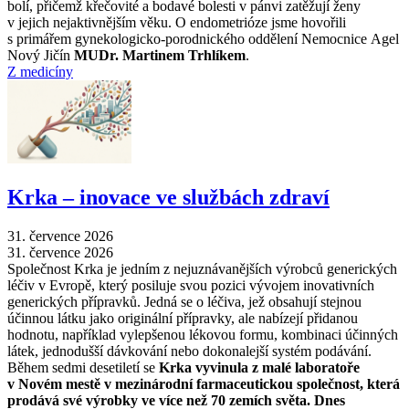
bolí, přičemž křečovité a bodavé bolesti v pánvi zatěžují ženy
v jejich nejaktivnějším věku. O endometrióze jsme hovořili
s primářem gynekologicko-porodnického oddělení Nemocnice Agel
Nový Jičín
MUDr. Martinem Trhlíkem
.
Z medicíny
Krka –⁠ inovace ve službách zdraví
31. července 2026
31. července 2026
Společnost Krka je jedním z nejuznávanějších výrobců generických
léčiv v Evropě, který posiluje svou pozici vývojem inovativních
generických přípravků. Jedná se o léčiva, jež obsahují stejnou
účinnou látku jako originální přípravky, ale nabízejí přidanou
hodnotu, například vylepšenou lékovou formu, kombinaci účinných
látek, jednodušší dávkování nebo dokonalejší systém podávání.
Během sedmi desetiletí se
Krka vyvinula z malé laboratoře
v Novém mestě v mezinárodní farmaceutickou společnost, která
prodává své výrobky ve více než 70 zemích světa. Dnes