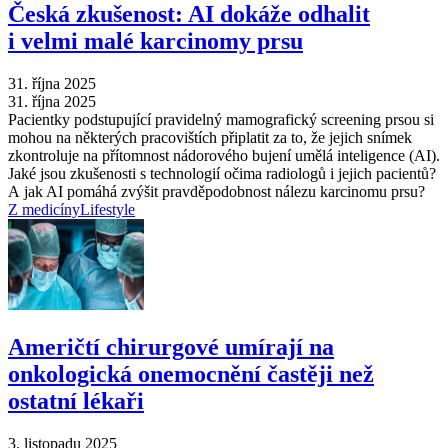
Česká zkušenost: AI dokáže odhalit
i velmi malé karcinomy prsu
31. října 2025
31. října 2025
Pacientky podstupující pravidelný mamografický screening prsou si
mohou na některých pracovištích připlatit za to, že jejich snímek
zkontroluje na přítomnost nádorového bujení umělá inteligence (AI).
Jaké jsou zkušenosti s technologií očima radiologů i jejich pacientů?
A jak AI pomáhá zvýšit pravděpodobnost nálezu karcinomu prsu?
Z medicíny
Lifestyle
Američtí chirurgové umírají na
onkologická onemocnění častěji než
ostatní lékaři
3. listopadu 2025