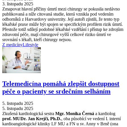
3. listopadu 2025
Zmapovat hlavní příčiny úmrtí mezi chirurgy se pokusila nedávno
publikovaná a níže citovaná studie, která vznikla pod vedením
odborníků z Harvardovy univerzity. Její autoři zjistili, že tento typ
lékařské praxe může být spojen se specifickým profilem rizik úmrtí.
Přestože totiž sdílejí podobné lékařské vzdělání i přístup ke zdrojům
zdravotní péče, mají chirurgové vyšší celkové riziko úmrtí ve
srovnání s lékaři, kteří chirurgy nejsou.
Z medicíny
Lifestyle
Telemedicína pomáhá zlepšit dostupnost
péče o pacienty se srdečním selháním
5. listopadu 2025
5. listopadu 2025
Zkušená kardiologická sestra
Mgr. Monika Černá
a kardiolog
prof. MUDr. Jan Krejčí, Ph.D.
, oba působící ve vedení I. interní
kardioangiologické kliniky LF MU a FN u sv. Anny v Brně (ona