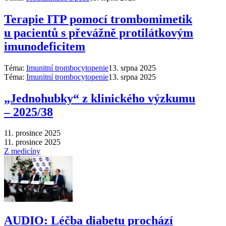
Terapie ITP pomocí trombomimetik
u pacientů s převážně protilátkovým
imunodeficitem
Téma:
Imunitní trombocytopenie
13. srpna 2025
Téma:
Imunitní trombocytopenie
13. srpna 2025
„Jednohubky“ z klinického výzkumu
–⁠ 2025/38
11. prosince 2025
11. prosince 2025
Z medicíny
AUDIO: Léčba diabetu prochází