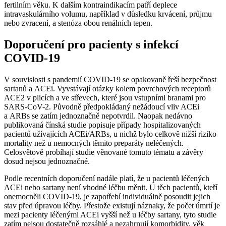
fertilním věku. K dalším kontraindikacím patří deplece
intravaskulárního volumu, například v důsledku krvácení, průjmu
nebo zvracení, a stenóza obou renálních tepen.
Doporučení pro pacienty s infekcí
COVID-19
V souvislosti s pandemií COVID-19 se opakovaně řeší bezpečnost
sartanů a ACEi. Vyvstávají otázky kolem povrchových receptorů
ACE2 v plicích a ve střevech, které jsou vstupními branami pro
SARS-CoV-2. Původně předpokládaný nežádoucí vliv ACEi
a ARBs se zatím jednoznačně nepotvrdil. Naopak nedávno
publikovaná čínská studie popisuje případy hospitalizovaných
pacientů užívajících ACEi/ARBs, u nichž bylo celkově nižší riziko
mortality než u nemocných těmito preparáty neléčených.
Celosvětově probíhají studie věnované tomuto tématu a závěry
dosud nejsou jednoznačné.
Podle recentních doporučení nadále platí, že u pacientů léčených
ACEi nebo sartany není vhodné léčbu měnit. U těch pacientů, kteří
onemocněli COVID-19, je zapotřebí individuálně posoudit jejich
stav před úpravou léčby. Přestože existují náznaky, že počet úmrtí je
mezi pacienty léčenými ACEi vyšší než u léčby sartany, tyto studie
zatím nejsou dostatečně rozsáhlé a nezahrnují komorbidity, věk