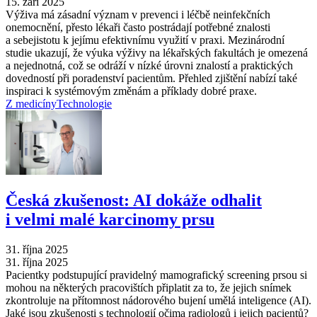
15. září 2025
Výživa má zásadní význam v prevenci i léčbě neinfekčních
onemocnění, přesto lékaři často postrádají potřebné znalosti
a sebejistotu k jejímu efektivnímu využití v praxi. Mezinárodní
studie ukazují, že výuka výživy na lékařských fakultách je omezená
a nejednotná, což se odráží v nízké úrovni znalostí a praktických
dovedností při poradenství pacientům. Přehled zjištění nabízí také
inspiraci k systémovým změnám a příklady dobré praxe.
Z medicíny
Technologie
Česká zkušenost: AI dokáže odhalit
i velmi malé karcinomy prsu
31. října 2025
31. října 2025
Pacientky podstupující pravidelný mamografický screening prsou si
mohou na některých pracovištích připlatit za to, že jejich snímek
zkontroluje na přítomnost nádorového bujení umělá inteligence (AI).
Jaké jsou zkušenosti s technologií očima radiologů i jejich pacientů?