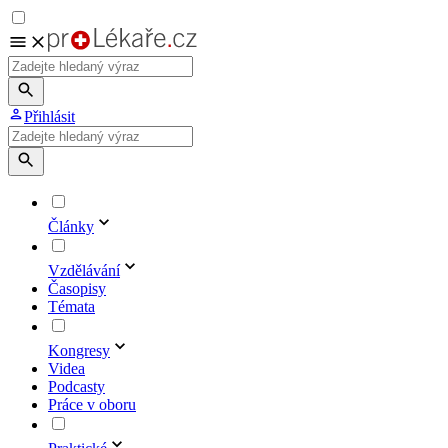
Přihlásit
Články
Vzdělávání
Časopisy
Témata
Kongresy
Videa
Podcasty
Práce v oboru