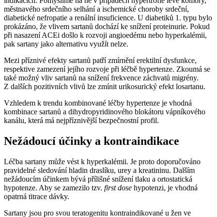
indikacích. Pomýšlíme na ně v případech hypertrofie levé komory,
městnavého srdečního selhání a ischemické choroby srdeční,
diabetické nefropatie a renální insuficience. U diabetiků 1. typu bylo
prokázáno, že vlivem sartanů dochází ke snížení proteinurie. Pokud
při nasazení ACEi došlo k rozvoji angioedému nebo hyperkalémii,
pak sartany jako alternativu využít nelze.
Mezi příznivé efekty sartanů patří zmírnění erektilní dysfunkce,
respektive zamezení jejího rozvoje při léčbě hypertenze. Zkoumá se
také možný vliv sartanů na snížení frekvence záchvatů migrény.
Z dalších pozitivních vlivů lze zmínit urikosurický efekt losartanu.
Vzhledem k trendu kombinované léčby hypertenze je vhodná
kombinace sartanů a dihydropyridinového blokátoru vápníkového
kanálu, která má nejpříznivější bezpečnostní profil.
Nežádoucí účinky a kontraindikace
Léčba sartany může vést k hyperkalémii. Je proto doporučováno
pravidelné sledování hladin draslíku, urey a kreatininu. Dalším
nežádoucím účinkem bývá přílišné snížení tlaku a ortostatická
hypotenze. Aby se zamezilo tzv.
first dose
hypotenzi, je vhodná
opatrná titrace dávky.
Sartany jsou pro svou teratogenitu kontraindikované u žen ve