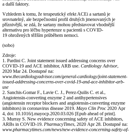
a další faktory.
Vzhledem k tomu, že terapeutický efekt ACEi a sartanů je
srovnatelný, ale bezpečnostní profil druhých jmenovaných je
příznivější, se zdá, že sartany mohou představovat vhodnější
alternativu pro léčbu hypertenze u pacientů s COVID-
19 ohrožených těžším průběhem nemoci.
(sobo)
Zdroje:
1. Pardini C. Joint statement issued addressing concerns over
COVID-19 and ACE inhibitor, ARB use.
Cardiology Advisor
,
2020 Mar 24. Dostupné na:
www.thecardiologyadvisor.com/general-cardiology/joint-statement-
issued-addressing-concerns-over-covid-19-and-ace-inhibitor-arb-
use
2. Sanchis-Gomar F., Lavie C. J., Perez-Quilis C. et al.,
Angiotensin-converting enzyme 2 and antihypertensives
(angiotensin receptor blockers and angiotensin-converting enzyme
inhibitors) in coronavirus disease 2019.
Mayo Clin Proc
2020 Apr
4, doi: 10.1016/j.mayocp.2020.03.026 [Epub ahead of print].
3. Murray S. New evidence concerning safety of ACE inhibitors,
ARBs in COVID-19.
PharmacyTimes
, 2020 Apr 28. Dostupné na:
www.pharmacytimes.com/news/new-evidence-concerning-safety-of-