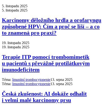
5. listopadu 2025
5. listopadu 2025
Karcinomy děložního hrdla a orofaryngu
způsobené HPV: Čím a proč se liší –⁠ a co
to znamená pro praxi?
19. listopadu 2025
19. listopadu 2025
Terapie ITP pomocí trombomimetik
u pacientů s převážně protilátkovým
imunodeficitem
Téma:
Imunitní trombocytopenie
13. srpna 2025
Téma:
Imunitní trombocytopenie
13. srpna 2025
Česká zkušenost: AI dokáže odhalit
i velmi malé karcinomy prsu