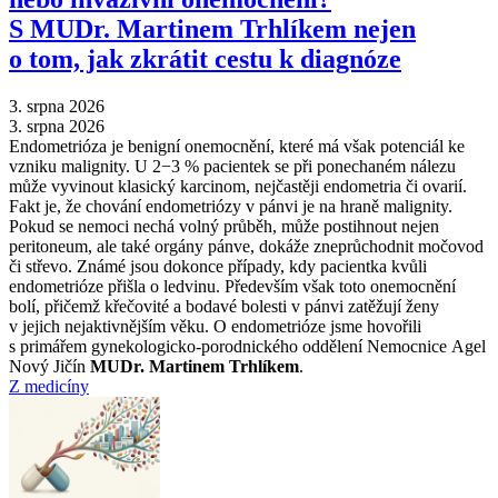
S MUDr. Martinem Trhlíkem nejen
o tom, jak zkrátit cestu k diagnóze
3. srpna 2026
3. srpna 2026
Endometrióza je benigní onemocnění, které má však potenciál ke
vzniku malignity. U 2−3 % pacientek se při ponechaném nálezu
může vyvinout klasický karcinom, nejčastěji endometria či ovarií.
Fakt je, že chování endometriózy v pánvi je na hraně malignity.
Pokud se nemoci nechá volný průběh, může postihnout nejen
peritoneum, ale také orgány pánve, dokáže zneprůchodnit močovod
či střevo. Známé jsou dokonce případy, kdy pacientka kvůli
endometrióze přišla o ledvinu. Především však toto onemocnění
bolí, přičemž křečovité a bodavé bolesti v pánvi zatěžují ženy
v jejich nejaktivnějším věku. O endometrióze jsme hovořili
s primářem gynekologicko-porodnického oddělení Nemocnice Agel
Nový Jičín
MUDr. Martinem Trhlíkem
.
Z medicíny