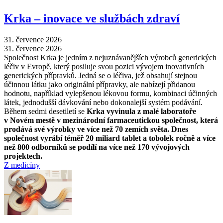
Krka –⁠ inovace ve službách zdraví
31. července 2026
31. července 2026
Společnost Krka je jedním z nejuznávanějších výrobců generických
léčiv v Evropě, který posiluje svou pozici vývojem inovativních
generických přípravků. Jedná se o léčiva, jež obsahují stejnou
účinnou látku jako originální přípravky, ale nabízejí přidanou
hodnotu, například vylepšenou lékovou formu, kombinaci účinných
látek, jednodušší dávkování nebo dokonalejší systém podávání.
Během sedmi desetiletí se
Krka vyvinula z malé laboratoře
v Novém mestě v mezinárodní farmaceutickou společnost, která
prodává své výrobky ve více než 70 zemích světa. Dnes
společnost vyrábí téměř 20 miliard tablet a tobolek ročně a více
než 800 odborníků se podílí na více než 170 vývojových
projektech.
Z medicíny