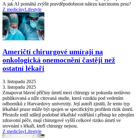
A jak AI pomáhá zvýšit pravděpodobnost nálezu karcinomu prsu?
Z medicíny
Lifestyle
Američtí chirurgové umírají na
onkologická onemocnění častěji než
ostatní lékaři
3. listopadu 2025
3. listopadu 2025
Zmapovat hlavní příčiny úmrtí mezi chirurgy se pokusila nedávno
publikovaná a níže citovaná studie, která vznikla pod vedením
odborníků z Harvardovy univerzity. Její autoři zjistili, že tento typ
lékařské praxe může být spojen se specifickým profilem rizik úmrtí.
Přestože totiž sdílejí podobné lékařské vzdělání i přístup ke zdrojům
zdravotní péče, mají chirurgové vyšší celkové riziko úmrtí ve
srovnání s lékaři, kteří chirurgy nejsou.
Z medicíny
Lifestyle