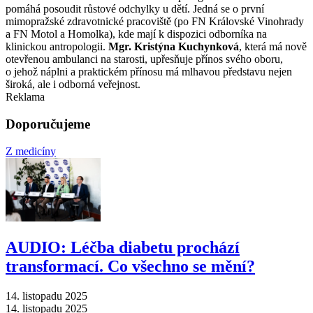
pomáhá posoudit růstové odchylky u dětí. Jedná se o první
mimopražské zdravotnické pracoviště (po FN Královské Vinohrady
a FN Motol a Homolka), kde mají k dispozici odborníka na
klinickou antropologii.
Mgr. Kristýna Kuchynková
, která má nově
otevřenou ambulanci na starosti, upřesňuje přínos svého oboru,
o jehož náplni a praktickém přínosu má mlhavou představu nejen
široká, ale i odborná veřejnost.
Reklama
Doporučujeme
Z medicíny
AUDIO: Léčba diabetu prochází
transformací. Co všechno se mění?
14. listopadu 2025
14. listopadu 2025