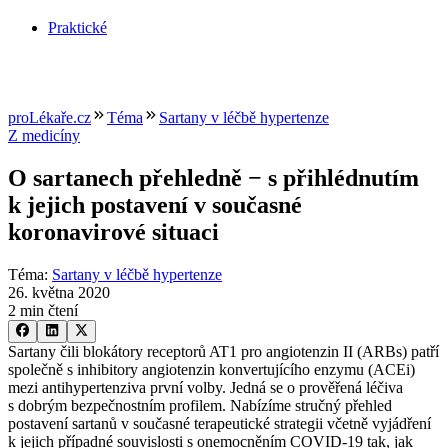
Praktické
proLékaře.cz
Téma
Sartany v léčbě hypertenze
Z medicíny
O sartanech přehledně −⁠ s přihlédnutím
k jejich postavení v současné
koronavirové situaci
Téma
:
Sartany v léčbě hypertenze
26. května 2020
2 min čtení
Sartany čili blokátory receptorů AT1 pro angiotenzin II (ARBs) patří
společně s inhibitory angiotenzin konvertujícího enzymu (ACEi)
mezi antihypertenziva první volby. Jedná se o prověřená léčiva
s dobrým bezpečnostním profilem. Nabízíme stručný přehled
postavení sartanů v současné terapeutické strategii včetně vyjádření
k jejich případné souvislosti s onemocněním COVID-19 tak, jak