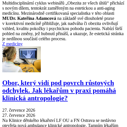
Multidisciplinární cyklus webinářů „Obezita ze všech úhlů“ přichází
s novým dílem, tentokrát zaměřeným na estetickou a anti-aging
medicínu. Mezinárodně certifikovaná specialistka v této oblasti
MUDr. Kateřina Adamcová
na základě své dlouholeté praxe
v korektivní medicíně přibližuje, jak nadváha či obezita ovlivňují
vzhled, kvalitu pokožky i psychickou pohodu pacienta. Nabízí širší
pohled na změny, jež hubnutí přináší, a ukazuje, že estetická stránka
je nedílnou součástí celého procesu.
Z medicíny
Obor, který vidí pod povrch růstových
odchylek. Jak lékařům v praxi pomáhá
klinická antropologie?
27. července 2026
27. července 2026
Na Klinice dětského lékařství LF OU a FN Ostrava se nedávno
otevřela nová ambulance klinické antropologie. Tamním lékařům