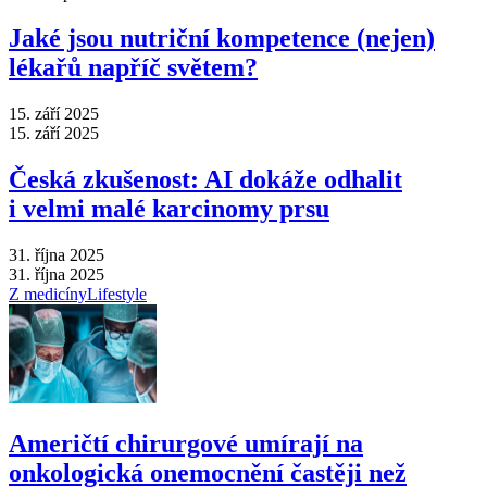
Jaké jsou nutriční kompetence (nejen)
lékařů napříč světem?
15. září 2025
15. září 2025
Česká zkušenost: AI dokáže odhalit
i velmi malé karcinomy prsu
31. října 2025
31. října 2025
Z medicíny
Lifestyle
Američtí chirurgové umírají na
onkologická onemocnění častěji než