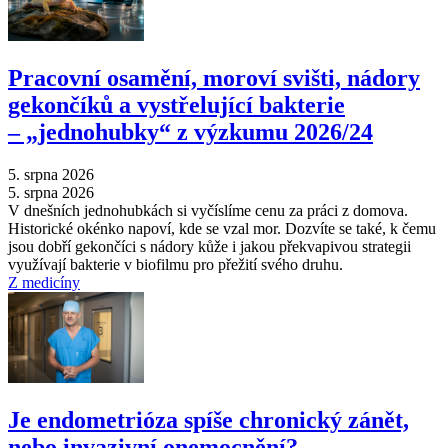
Pracovní osamění, moroví svišti, nádory
gekončíků a vystřelující bakterie
–⁠ „jednohubky“ z výzkumu 2026/24
5. srpna 2026
5. srpna 2026
V dnešních jednohubkách si vyčíslíme cenu za práci z domova.
Historické okénko napoví, kde se vzal mor. Dozvíte se také, k čemu
jsou dobří gekončíci s nádory kůže i jakou překvapivou strategii
využívají bakterie v biofilmu pro přežití svého druhu.
Z medicíny
Je endometrióza spíše chronický zánět,
nebo invazivní onemocnění?