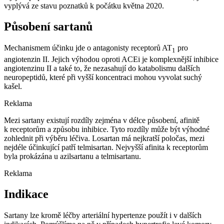
vyplývá ze stavu poznatků k počátku května 2020.
Působení sartanů
Mechanismem účinku jde o antagonisty receptorů AT
pro
1
angiotenzin II. Jejich výhodou oproti ACEi je komplexnější inhibice
angiotenzinu II a také to, že nezasahují do katabolismu dalších
neuropeptidů, které při vyšší koncentraci mohou vyvolat suchý
kašel.
Reklama
Mezi sartany existují rozdíly zejména v délce působení, afinitě
k receptorům a způsobu inhibice. Tyto rozdíly může být výhodné
zohlednit při výběru léčiva. Losartan má nejkratší poločas, mezi
nejdéle účinkující patří telmisartan. Nejvyšší afinita k receptorům
byla prokázána u azilsartanu a telmisartanu.
Reklama
Indikace
Sartany lze kromě léčby arteriální hypertenze použít i v dalších