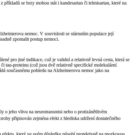
příkladů se brzy mohou stát i kandesartan či telmisartan, které na
zheimerova nemoc. V souvislosti se stárnutím populace její
zásadně zpomalit postup nemoci.
 pro jiné indikace, což je validní a relativně levná cesta, která se
či tau-proteinu (což jsou dvě relativně specifické molekulární
povídá současnému pohledu na Alzheimerovu nemoc jako na
ily o jeho vlivu na neurotransmisi nebo o protizánětlivém
roby připisován zejména efekt z hlediska udržení dostatečného
 efektu, který ve svém důsledku působí protektivně na mozkovou