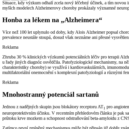
Situace, kdy výzkum odhalí zcela nový léčebný účinek, a tím novou in
myších modelech Alzheimerovy choroby prokázaly významné neuroprot
Honba za lékem na „Alzheimera“
Více než 100 let uplynulo od doby, kdy Alois Alzheimer popsal chor
prevalence neustále stoupá, dosud však neznáme ani přesné vysvětlení
Reklama
Zhruba 30 % klinických výzkumů potenciálních léčiv pro terapii Alzhei
u řady jiných diagnóz osvědčila. Patofyziologické mechanismy, na něž t
charakteristiky choroby) se využívá i kardiovaskulárních, imunomod
multifaktoriální onemocnění s komplexní patofyziologií a různými feno
Reklama
Mnohostranný potenciál sartanů
Jednou z nadějných skupin jsou blokátory receptoru AT
pro angiotenz
1
neuroprotektivním účinku. V recentním přehledovém článku je pak sa
průtoku krve mozkem a schopnost odstraňování beta-amyloidu z CN
Zatímco první zmíněný mechanismus může být připsán již dobře znám