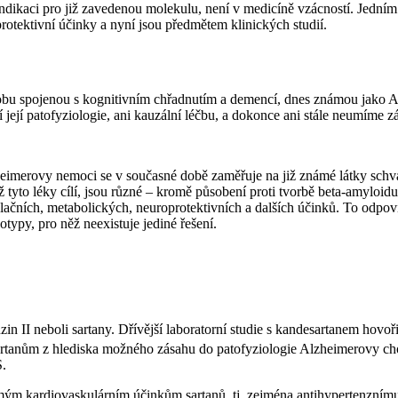
dikaci pro již zavedenou molekulu, není v medicíně vzácností. Jedním z 
ektivní účinky a nyní jsou předmětem klinických studií.
obu spojenou s kognitivním chřadnutím a demencí, dnes známou jako Al
 její patofyziologie, ani kauzální léčbu, a dokonce ani stále neumíme 
merovy nemoci se v současné době zaměřuje na již známé látky schválené
yto léky cílí, jsou různé –⁠ kromě působení proti tvorbě beta-amyloidu 
ulačních, metabolických, neuroprotektivních a dalších účinků. To od
typy, pro něž neexistuje jediné řešení.
in II neboli sartany. Dřívější laboratorní studie s kandesartanem hovoř
rtanům z hlediska možného zásahu do patofyziologie Alzheimerovy cho
S.
ým kardiovaskulárním účinkům sartanů, tj. zejména antihypertenznímu