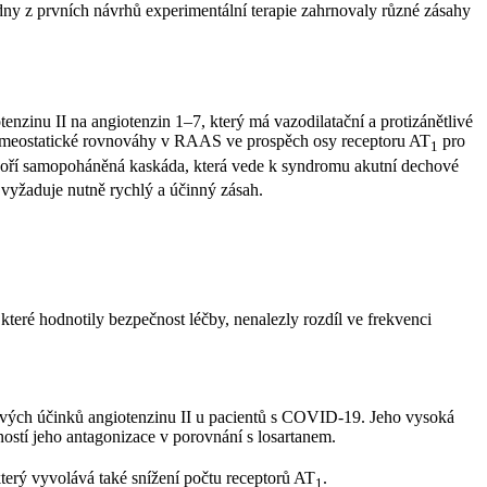
ny z prvních návrhů experimentální terapie zahrnovaly různé zásahy
zinu II na angiotenzin 1–7, který má vazodilatační a protizánětlivé
 homeostatické rovnováhy v RAAS ve prospěch osy receptoru AT
pro
1
ytvoří samopoháněná kaskáda, která vede k syndromu akutní dechové
vyžaduje nutně rychlý a účinný zásah.
 které hodnotily bezpečnost léčby, nenalezly rozdíl ve frekvenci
livých účinků angiotenzinu II u pacientů s COVID-19. Jeho vysoká
ostí jeho antagonizace v porovnání s losartanem.
který vyvolává také snížení počtu receptorů AT
.
1