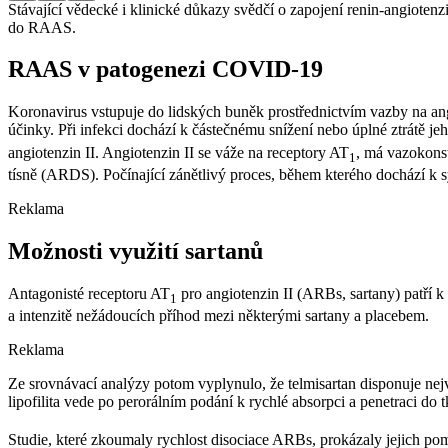
Stávající vědecké i klinické důkazy svědčí o zapojení renin-angiot
do RAAS.
RAAS v patogenezi COVID-19
Koronavirus vstupuje do lidských buněk prostřednictvím vazby na ang
účinky. Při infekci dochází k částečnému snížení nebo úplné ztrátě
angiotenzin II. Angiotenzin II se váže na receptory AT
, má vazokons
1
tísně (ARDS). Počínající zánětlivý proces, během kterého dochází k
Reklama
Možnosti využití sartanů
Antagonisté receptoru AT
pro angiotenzin II (ARBs, sartany) patří k 
1
a intenzitě nežádoucích příhod mezi některými sartany a placebem.
Reklama
Ze srovnávací analýzy potom vyplynulo, že telmisartan disponuje ne
lipofilita vede po perorálním podání k rychlé absorpci a penetraci do
Studie, které zkoumaly rychlost disociace ARBs, prokázaly jejich poma