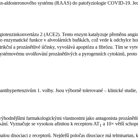
enzin-aldosteronového systému (RAAS) do patofyziologie COVID-19. Jed
iotenzinkonvertázu 2 (ACE2). Tento enzym katalyzuje přeměnu angioten
 jeho enzymatické funkce v alveolárních buňkách, což vede k odchylce
trikční a prozánětlivé účinky, vyvolává apoptózu a fibrózu. Tím se v
 systémovému uvolňování prozánětlivých a pyrogenních cytokinů, proto 
antihypertenzivům 1. volby. Jsou výborně tolerované –⁠ klinické studie,
jvýhodnějšími farmakologickými vlastnostmi jako antagonista prozánět
 tkání. Vyznačuje se vysokou afinitou k receptoru AT
a 10× větší schopn
1
lou disociaci z receptorů. Nejdelší poločas disociace má telmisartan, 