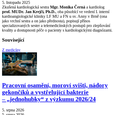
5. listopadu 2025
Zkušená kardiologická sestra
Mgr. Monika Černá
a kardiolog
prof. MUDr. Jan Krejčí, Ph.D.
, oba působící ve vedení I. interní
kardioangiologické kliniky LF MU a FN u sv. Anny v Brně (ona
jako vrchní sestra a on jako přednosta), popisují přínos
specializovaných sester a telemedicínských postupů pro zlepšování
kvality a dostupnosti péče o pacienty s kardiologickými diagnózami.
Související
Z medicíny
Pracovní osamění, moroví svišti, nádory
gekončíků a vystřelující bakterie
–⁠ „jednohubky“ z výzkumu 2026/24
5. srpna 2026
5. srpna 2026