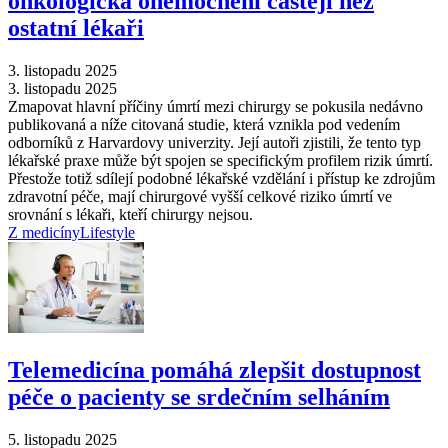
onkologická onemocnění častěji než
ostatní lékaři
3. listopadu 2025
3. listopadu 2025
Zmapovat hlavní příčiny úmrtí mezi chirurgy se pokusila nedávno
publikovaná a níže citovaná studie, která vznikla pod vedením
odborníků z Harvardovy univerzity. Její autoři zjistili, že tento typ
lékařské praxe může být spojen se specifickým profilem rizik úmrtí.
Přestože totiž sdílejí podobné lékařské vzdělání i přístup ke zdrojům
zdravotní péče, mají chirurgové vyšší celkové riziko úmrtí ve
srovnání s lékaři, kteří chirurgy nejsou.
Z medicíny
Lifestyle
Telemedicína pomáhá zlepšit dostupnost
péče o pacienty se srdečním selháním
5. listopadu 2025