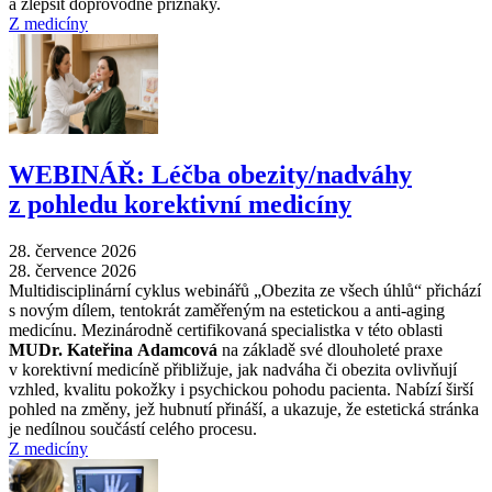
a zlepšit doprovodné příznaky.
Z medicíny
WEBINÁŘ: Léčba obezity/nadváhy
z pohledu korektivní medicíny
28. července 2026
28. července 2026
Multidisciplinární cyklus webinářů „Obezita ze všech úhlů“ přichází
s novým dílem, tentokrát zaměřeným na estetickou a anti-aging
medicínu. Mezinárodně certifikovaná specialistka v této oblasti
MUDr. Kateřina Adamcová
na základě své dlouholeté praxe
v korektivní medicíně přibližuje, jak nadváha či obezita ovlivňují
vzhled, kvalitu pokožky i psychickou pohodu pacienta. Nabízí širší
pohled na změny, jež hubnutí přináší, a ukazuje, že estetická stránka
je nedílnou součástí celého procesu.
Z medicíny