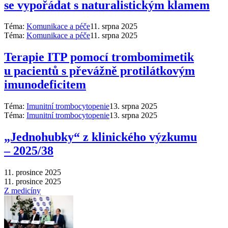
se vypořádat s naturalistickým klamem
Téma:
Komunikace a péče
11. srpna 2025
Téma:
Komunikace a péče
11. srpna 2025
Terapie ITP pomocí trombomimetik
u pacientů s převážně protilátkovým
imunodeficitem
Téma:
Imunitní trombocytopenie
13. srpna 2025
Téma:
Imunitní trombocytopenie
13. srpna 2025
„Jednohubky“ z klinického výzkumu
–⁠ 2025/38
11. prosince 2025
11. prosince 2025
Z medicíny