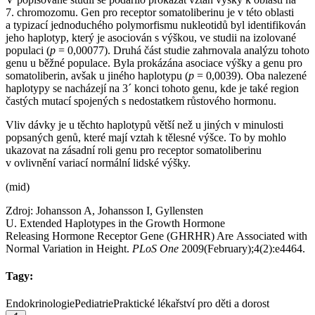
7. chromozomu. Gen pro receptor somatoliberinu je v této oblasti
a typizací jednoduchého polymorfismu nukleotidů byl identifikován
jeho haplotyp, který je asociován s výškou, ve studii na izolované
populaci (
p
= 0,00077). Druhá část studie zahrnovala analýzu tohoto
genu u běžné populace. Byla prokázána asociace výšky a genu pro
somatoliberin, avšak u jiného haplotypu (
p
= 0,0039). Oba nalezené
haplotypy se nacházejí na 3´ konci tohoto genu, kde je také region
častých mutací spojených s nedostatkem růstového hormonu.
Vliv dávky je u těchto haplotypů větší než u jiných v minulosti
popsaných genů, které mají vztah k tělesné výšce. To by mohlo
ukazovat na zásadní roli genu pro receptor somatoliberinu
v ovlivnění variací normální lidské výšky.
(mid)
Zdroj: Johansson A, Johansson I, Gyllensten
U. Extended Haplotypes in the Growth Hormone
Releasing Hormone Receptor Gene (GHRHR) Are Associated with
Normal Variation in Height.
PLoS One
2009(February);4(2):e4464.
Tagy:
Endokrinologie
Pediatrie
Praktické lékařství pro děti a dorost