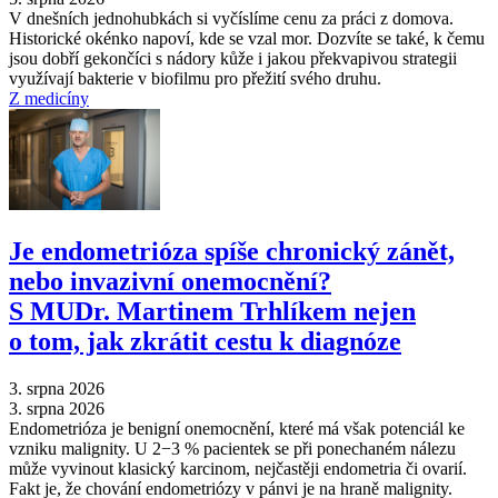
V dnešních jednohubkách si vyčíslíme cenu za práci z domova.
Historické okénko napoví, kde se vzal mor. Dozvíte se také, k čemu
jsou dobří gekončíci s nádory kůže i jakou překvapivou strategii
využívají bakterie v biofilmu pro přežití svého druhu.
Z medicíny
Je endometrióza spíše chronický zánět,
nebo invazivní onemocnění?
S MUDr. Martinem Trhlíkem nejen
o tom, jak zkrátit cestu k diagnóze
3. srpna 2026
3. srpna 2026
Endometrióza je benigní onemocnění, které má však potenciál ke
vzniku malignity. U 2−3 % pacientek se při ponechaném nálezu
může vyvinout klasický karcinom, nejčastěji endometria či ovarií.
Fakt je, že chování endometriózy v pánvi je na hraně malignity.