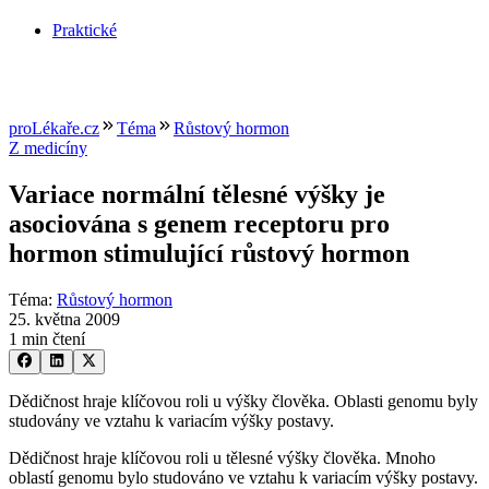
Praktické
proLékaře.cz
Téma
Růstový hormon
Z medicíny
Variace normální tělesné výšky je
asociována s genem receptoru pro
hormon stimulující růstový hormon
Téma
:
Růstový hormon
25. května 2009
1 min čtení
Dědičnost hraje klíčovou roli u výšky člověka. Oblasti genomu byly
studovány ve vztahu k variacím výšky postavy.
Dědičnost hraje klíčovou roli u tělesné výšky člověka. Mnoho
oblastí genomu bylo studováno ve vztahu k variacím výšky postavy.