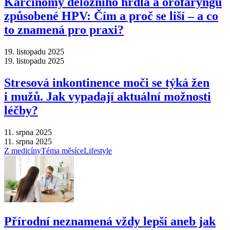
Karcinomy děložního hrdla a orofaryngu
způsobené HPV: Čím a proč se liší –⁠ a co
to znamená pro praxi?
19. listopadu 2025
19. listopadu 2025
Stresová inkontinence moči se týká žen
i mužů. Jak vypadají aktuální možnosti
léčby?
11. srpna 2025
11. srpna 2025
Z medicíny
Téma měsíce
Lifestyle
Přírodní neznamená vždy lepší aneb jak