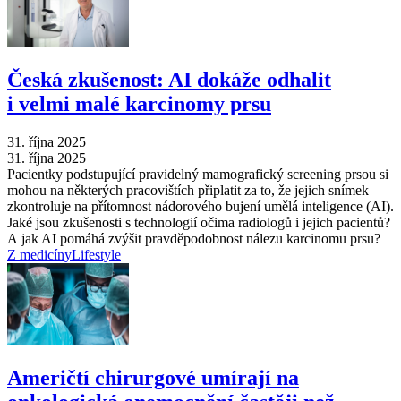
Česká zkušenost: AI dokáže odhalit
i velmi malé karcinomy prsu
31. října 2025
31. října 2025
Pacientky podstupující pravidelný mamografický screening prsou si
mohou na některých pracovištích připlatit za to, že jejich snímek
zkontroluje na přítomnost nádorového bujení umělá inteligence (AI).
Jaké jsou zkušenosti s technologií očima radiologů i jejich pacientů?
A jak AI pomáhá zvýšit pravděpodobnost nálezu karcinomu prsu?
Z medicíny
Lifestyle
Američtí chirurgové umírají na