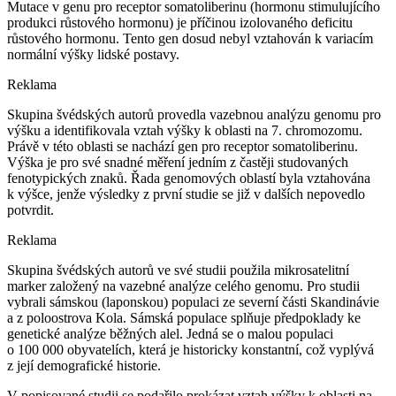
Mutace v genu pro receptor somatoliberinu (hormonu stimulujícího
produkci růstového hormonu) je příčinou izolovaného deficitu
růstového hormonu. Tento gen dosud nebyl vztahován k variacím
normální výšky lidské postavy.
Reklama
Skupina švédských autorů provedla vazebnou analýzu genomu pro
výšku a identifikovala vztah výšky k oblasti na 7. chromozomu.
Právě v této oblasti se nachází gen pro receptor somatoliberinu.
Výška je pro své snadné měření jedním z častěji studovaných
fenotypických znaků. Řada genomových oblastí byla vztahována
k výšce, jenže výsledky z první studie se již v dalších nepovedlo
potvrdit.
Reklama
Skupina švédských autorů ve své studii použila mikrosatelitní
marker založený na vazebné analýze celého genomu. Pro studii
vybrali sámskou (laponskou) populaci ze severní části Skandinávie
a z poloostrova Kola. Sámská populace splňuje předpoklady ke
genetické analýze běžných alel. Jedná se o malou populaci
o 100 000 obyvatelích, která je historicky konstantní, což vyplývá
z její demografické historie.
V popisované studii se podařilo prokázat vztah výšky k oblasti na