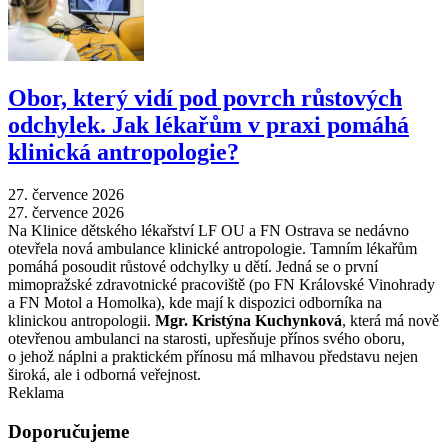
Obor, který vidí pod povrch růstových
odchylek. Jak lékařům v praxi pomáhá
klinická antropologie?
27. července 2026
27. července 2026
Na Klinice dětského lékařství LF OU a FN Ostrava se nedávno
otevřela nová ambulance klinické antropologie. Tamním lékařům
pomáhá posoudit růstové odchylky u dětí. Jedná se o první
mimopražské zdravotnické pracoviště (po FN Královské Vinohrady
a FN Motol a Homolka), kde mají k dispozici odborníka na
klinickou antropologii.
Mgr. Kristýna Kuchynková
, která má nově
otevřenou ambulanci na starosti, upřesňuje přínos svého oboru,
o jehož náplni a praktickém přínosu má mlhavou představu nejen
široká, ale i odborná veřejnost.
Reklama
Doporučujeme