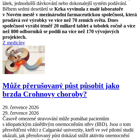
látek, jednodušší dávkování nebo dokonalejší systém podávání.
Během sedmi desetiletí se
Krka vyvinula z malé laboratoře
v Novém mestě v mezinárodní farmaceutickou společnost, která
prodává své výrobky ve více než 70 zemích světa. Dnes
společnost vyrábí téměř 20 miliard tablet a tobolek ročně a více
než 800 odborníků se podílí na více než 170 vývojových
projektech.
Z medicíny
Může přerušovaný půst působit jako
brzda Crohnovy choroby?
29. července 2026
29. července 2026
Časově omezené stravování může pomáhat pacientům
s idiopatickým zánětlivým onemocněním střev (IBD). Jsou o tom
přesvědčeni vědci z Calgarské univerzity, kteří ve své pilotní studii
ukázali, jak přerušovaný půst dokázal snížit aktivitu onemocnění