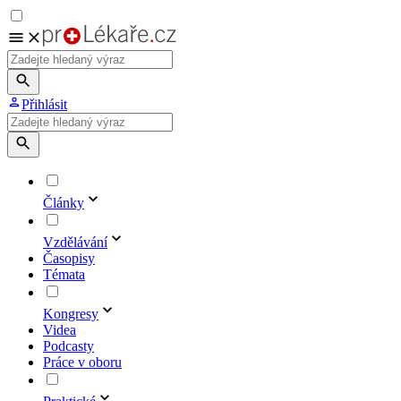
Přihlásit
Články
Vzdělávání
Časopisy
Témata
Kongresy
Videa
Podcasty
Práce v oboru