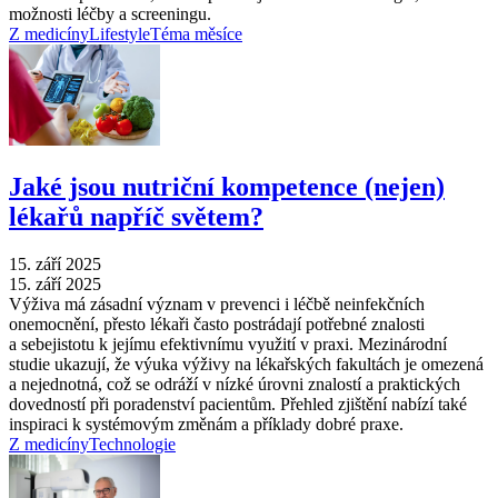
možnosti léčby a screeningu.
Z medicíny
Lifestyle
Téma měsíce
Jaké jsou nutriční kompetence (nejen)
lékařů napříč světem?
15. září 2025
15. září 2025
Výživa má zásadní význam v prevenci i léčbě neinfekčních
onemocnění, přesto lékaři často postrádají potřebné znalosti
a sebejistotu k jejímu efektivnímu využití v praxi. Mezinárodní
studie ukazují, že výuka výživy na lékařských fakultách je omezená
a nejednotná, což se odráží v nízké úrovni znalostí a praktických
dovedností při poradenství pacientům. Přehled zjištění nabízí také
inspiraci k systémovým změnám a příklady dobré praxe.
Z medicíny
Technologie