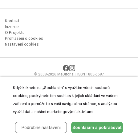
Kontakt
Inzerce
O Projektu
Prohlášení o cookies
Nastavení cookies
© 2008-2026 MeDitorial | ISSN 1803-6597
Stránky proLékaře.cz jsou určeny výhradně odborníkům ve
zdravotnictví.
Čtěte prohlášení
a
Zásady zpracování osobních údajů
.
Když kliknete na „Souhlasím“ s využitím všech souborů
cookies, poskytnete tím souhlas k jejich ukládání ve vašem
zařízení a pomůže to s vaší navigací na stránce, s analýzou
využití dat a našimi marketingovými aktivitami.
Podrobné nastavení
Souhlasím a pokračovat