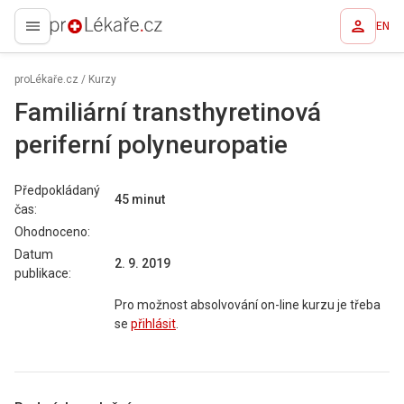
EN
proLékaře.cz
proLékaře.cz
/
Kurzy
Familiární transthyretinová
periferní polyneuropatie
Předpokládaný
45 minut
čas:
Ohodnoceno:
Datum
2. 9. 2019
publikace:
Pro možnost absolvování on-line kurzu je třeba
se
přihlásit
.