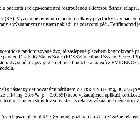
 pacientů s relaps-remitentní roztroušenou sklerózou četnost relapsů, v
y (RS). Významně ovlivňují emoční i celkový psychický stav pacientů a 
iovány s významným nárůstem nákladů na zdravotní péči. Teriflunomid 
lticentrické randomizované dvojitě zaslepené placebem kontrolované pa
Expanded Disability Status Scale (EDSS)/Functional System Score (FS)
ikosteroidy; silné relapsy podle definice Panitche a kolegů z EVIDENC
modelu.
apsů s následky definovanými nárůstem v EDSS/FS (14 mg, 36,6 % [p =
uze u 14 mg, 33,6 % [p = 0,0155]) nebo vyžadujících aplikaci kortikos
ní teriflunomidem strávili v souvislosti s relapsy významně méně nocí 
tů s relaps-remitentní RS významný pozitivní efekt na závažné relapsy