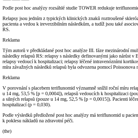
Podle post hoc analýzy rozsáhlé studie TOWER redukuje teriflunomid u
Relapsy jsou jedním z typických klinických znaků roztroušené skleróz
pacienta a vedou k ireverzibilním následkům, a tudíž jsou také asoc
RS.
Reklama
Tým autorů v předkládané post hoc analýze III. fáze mezinárodní mu
následky relapsů RS: relapsy s následky definovanými jako nárůst v 
relapsy vedoucí k hospitalizaci; relapsy léčené intravenózními kort
míra závažných následků relapsů byla odvozena pomocí Poissonova 
Reklama
V porovnání s placebem teriflunomid významně snížil roční míru rel
u 14 mg, 53,5 % [p = 0,0004]), relapsů vedoucích k hospitalizaci (po
a silných relapsů (pouze u 14 mg, 52,5 % [p = 0,0015]). Pacienti léče
hospitalizací (p = 0,030).
Podle výsledků předložené post hoc analýzy má teriflunomid u pacien
k poklesu nákladů na zdravotní péči.
(the)