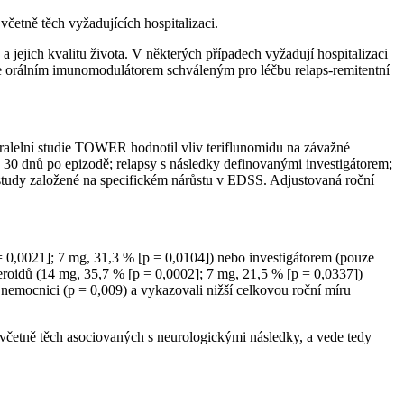
četně těch vyžadujících hospitalizaci.
jejich kvalitu života. V některých případech vyžadují hospitalizaci
je orálním imunomodulátorem schváleným pro léčbu relaps-remitentní
ralelní studie TOWER hodnotil vliv teriflunomidu na závažné
 30 dnů po epizodě; relapsy s následky definovanými investigátorem;
E study založené na specifickém nárůstu v EDSS. Adjustovaná roční
 0,0021]; 7 mg, 31,3 % [p = 0,0104]) nebo investigátorem (pouze
teroidů (14 mg, 35,7 % [p = 0,0002]; 7 mg, 21,5 % [p = 0,0337])
v nemocnici (p = 0,009) a vykazovali nižší celkovou roční míru
 včetně těch asociovaných s neurologickými následky, a vede tedy