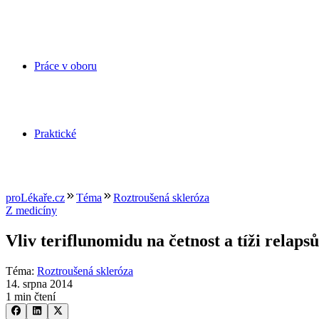
Práce v oboru
Praktické
proLékaře.cz
Téma
Roztroušená skleróza
Z medicíny
Vliv teriflunomidu na četnost a tíži relaps
Téma
:
Roztroušená skleróza
14. srpna 2014
1 min čtení