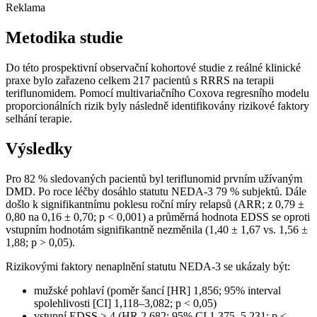
Reklama
Metodika studie
Do této prospektivní observační kohortové studie z reálné klinické
praxe bylo zařazeno celkem 217 pacientů s RRRS na terapii
teriflunomidem. Pomocí multivariačního Coxova regresního modelu
proporcionálních rizik byly následně identifikovány rizikové faktory
selhání terapie.
Výsledky
Pro 82 % sledovaných pacientů byl teriflunomid prvním užívaným
DMD. Po roce léčby dosáhlo statutu NEDA-3 79 % subjektů. Dále
došlo k signifikantnímu poklesu roční míry relapsů (ARR; z 0,79 ±
0,80 na 0,16 ± 0,70; p < 0,001) a průměrná hodnota EDSS se oproti
vstupním hodnotám signifikantně nezměnila (1,40 ± 1,67 vs. 1,56 ±
1,88; p > 0,05).
Rizikovými faktory nenaplnění statutu NEDA-3 se ukázaly být:
mužské pohlaví (poměr šancí [HR] 1,856; 95% interval
spolehlivosti [CI] 1,118–3,082; p < 0,05)
vstupní EDSS ≥ 4 (HR 2,682; 95% CI 1,375–5,231; p <