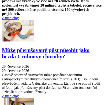
prodává své výrobky ve více než 70 zemích světa. Dnes
společnost vyrábí téměř 20 miliard tablet a tobolek ročně a více
než 800 odborníků se podílí na více než 170 vývojových
projektech.
Z medicíny
Může přerušovaný půst působit jako
brzda Crohnovy choroby?
29. července 2026
29. července 2026
Časově omezené stravování může pomáhat pacientům
s idiopatickým zánětlivým onemocněním střev (IBD). Jsou o tom
přesvědčeni vědci z Calgarské univerzity, kteří ve své pilotní studii
ukázali, jak přerušovaný půst dokázal snížit aktivitu onemocnění
a zlepšit doprovodné příznaky.
Z medicíny