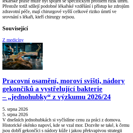
lékařské praxe může být spojen se specifickým profilem rizik úmrtí.
Přestože totiž sdílejí podobné lékařské vzdělání i přístup ke zdrojům
zdravotní péče, mají chirurgové vyšší celkové riziko úmrtí ve
srovnání s lékaři, kteří chirurgy nejsou.
Související
Z medicíny
Pracovní osamění, moroví svišti, nádory
gekončíků a vystřelující bakterie
–⁠ „jednohubky“ z výzkumu 2026/24
5. srpna 2026
5. srpna 2026
V dnešních jednohubkách si vyčíslíme cenu za práci z domova.
Historické okénko napoví, kde se vzal mor. Dozvíte se také, k čemu
jsou dobří gekončíci s nádory kůže i jakou překvapivou strategii