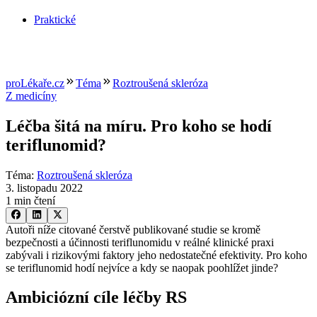
Praktické
proLékaře.cz
Téma
Roztroušená skleróza
Z medicíny
Léčba šitá na míru. Pro koho se hodí
teriflunomid?
Téma
:
Roztroušená skleróza
3. listopadu 2022
1 min čtení
Autoři níže citované čerstvě publikované studie se kromě
bezpečnosti a účinnosti teriflunomidu v reálné klinické praxi
zabývali i rizikovými faktory jeho nedostatečné efektivity. Pro koho
se teriflunomid hodí nejvíce a kdy se naopak poohlížet jinde?
Ambiciózní cíle léčby RS