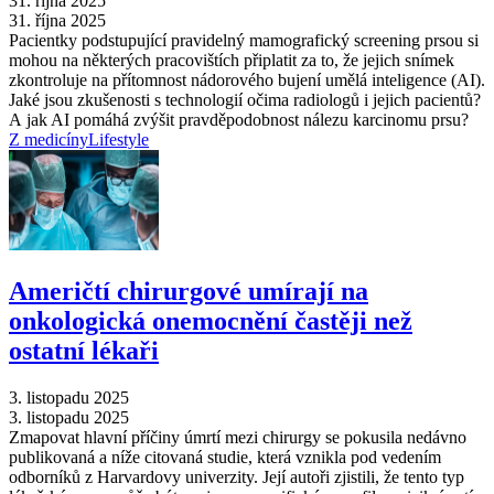
31. října 2025
31. října 2025
Pacientky podstupující pravidelný mamografický screening prsou si
mohou na některých pracovištích připlatit za to, že jejich snímek
zkontroluje na přítomnost nádorového bujení umělá inteligence (AI).
Jaké jsou zkušenosti s technologií očima radiologů i jejich pacientů?
A jak AI pomáhá zvýšit pravděpodobnost nálezu karcinomu prsu?
Z medicíny
Lifestyle
Američtí chirurgové umírají na
onkologická onemocnění častěji než
ostatní lékaři
3. listopadu 2025
3. listopadu 2025
Zmapovat hlavní příčiny úmrtí mezi chirurgy se pokusila nedávno
publikovaná a níže citovaná studie, která vznikla pod vedením
odborníků z Harvardovy univerzity. Její autoři zjistili, že tento typ