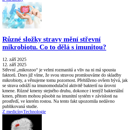
Různé složky stravy mění střevní
mikrobiotu. Co to dělá s imunitou?
12. září 2025
12. září 2025
Střevní „mikrozoo“ je velmi rozmanitá a vliv na ni má spousta
faktorů. Dnes již víme, že svou stravou promlouváme do skladby
mikrobioty, a věnujeme tomu pozornost. Přehlíženo ovšem bývá, jak
se strava odráží na imunomodulační aktivitě bakterií na úrovni
kmene. Různé kmeny stejného druhu, dokonce i tentýž bakteriální
kmen, přitom mohou působit na imunitní systém v závislosti na
prostředí, ve kterém rostou. Na tento fakt upozornila nedávno
publikovaná studie.
Z medicíny
Technologie