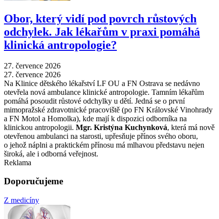
Obor, který vidí pod povrch růstových
odchylek. Jak lékařům v praxi pomáhá
klinická antropologie?
27. července 2026
27. července 2026
Na Klinice dětského lékařství LF OU a FN Ostrava se nedávno
otevřela nová ambulance klinické antropologie. Tamním lékařům
pomáhá posoudit růstové odchylky u dětí. Jedná se o první
mimopražské zdravotnické pracoviště (po FN Královské Vinohrady
a FN Motol a Homolka), kde mají k dispozici odborníka na
klinickou antropologii.
Mgr. Kristýna Kuchynková
, která má nově
otevřenou ambulanci na starosti, upřesňuje přínos svého oboru,
o jehož náplni a praktickém přínosu má mlhavou představu nejen
široká, ale i odborná veřejnost.
Reklama
Doporučujeme
Z medicíny