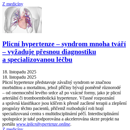
Z medicíny
Plicní hypertenze –⁠ syndrom mnoha tváří
–⁠ vyžaduje přesnou diagnostiku
a specializovanou léčbu
18. listopadu 2025
18. listopadu 2025
Plicní hypertenze představuje závažný syndrom se značnou
morbiditou a mortalitou, jehož příčiny bývají poměrně různorodé
–⁠ od onemocnění levého srdce až po vzácné formy, jako je plicní
arteriální či tromboembolická hypertenze. Včasné rozpoznání
a správná klasifikace jsou klíčem k přesně zacílené terapii a zlepšení
prognózy těchto pacientů, přičemž rozhodující roli hrají
specializovaná centra s multidisciplinární péčí. Interdisciplinární
spolupráce je také podporována a akcelerována skrze projekt na
portálu
www.iplicnihypertenze.online
.
Z medicíny