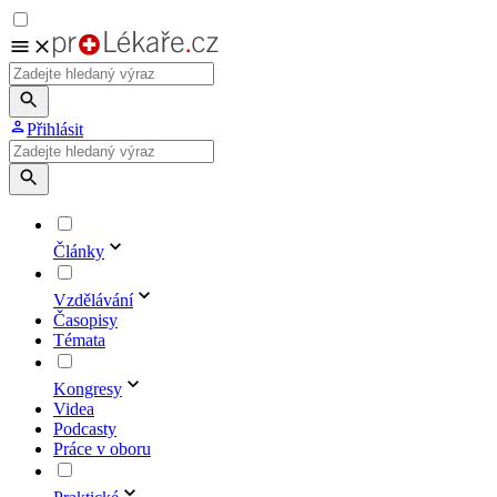
Přihlásit
Články
Vzdělávání
Časopisy
Témata
Kongresy
Videa
Podcasty
Práce v oboru