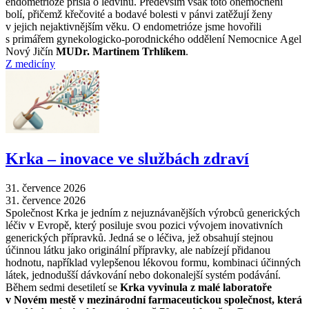
endometrióze přišla o ledvinu. Především však toto onemocnění
bolí, přičemž křečovité a bodavé bolesti v pánvi zatěžují ženy
v jejich nejaktivnějším věku. O endometrióze jsme hovořili
s primářem gynekologicko-porodnického oddělení Nemocnice Agel
Nový Jičín
MUDr. Martinem Trhlíkem
.
Z medicíny
Krka –⁠ inovace ve službách zdraví
31. července 2026
31. července 2026
Společnost Krka je jedním z nejuznávanějších výrobců generických
léčiv v Evropě, který posiluje svou pozici vývojem inovativních
generických přípravků. Jedná se o léčiva, jež obsahují stejnou
účinnou látku jako originální přípravky, ale nabízejí přidanou
hodnotu, například vylepšenou lékovou formu, kombinaci účinných
látek, jednodušší dávkování nebo dokonalejší systém podávání.
Během sedmi desetiletí se
Krka vyvinula z malé laboratoře
v Novém mestě v mezinárodní farmaceutickou společnost, která