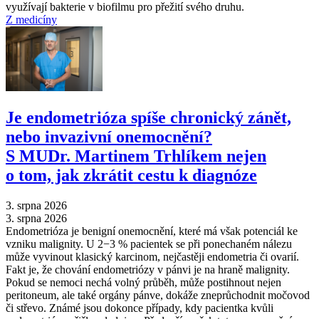
využívají bakterie v biofilmu pro přežití svého druhu.
Z medicíny
Je endometrióza spíše chronický zánět,
nebo invazivní onemocnění?
S MUDr. Martinem Trhlíkem nejen
o tom, jak zkrátit cestu k diagnóze
3. srpna 2026
3. srpna 2026
Endometrióza je benigní onemocnění, které má však potenciál ke
vzniku malignity. U 2−3 % pacientek se při ponechaném nálezu
může vyvinout klasický karcinom, nejčastěji endometria či ovarií.
Fakt je, že chování endometriózy v pánvi je na hraně malignity.
Pokud se nemoci nechá volný průběh, může postihnout nejen
peritoneum, ale také orgány pánve, dokáže zneprůchodnit močovod
či střevo. Známé jsou dokonce případy, kdy pacientka kvůli