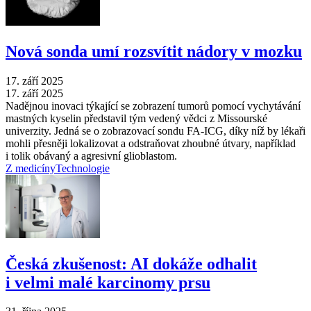
Nová sonda umí rozsvítit nádory v mozku
17. září 2025
17. září 2025
Nadějnou inovaci týkající se zobrazení tumorů pomocí vychytávání
mastných kyselin představil tým vedený vědci z Missourské
univerzity. Jedná se o zobrazovací sondu FA-ICG, díky níž by lékaři
mohli přesněji lokalizovat a odstraňovat zhoubné útvary, například
i tolik obávaný a agresivní glioblastom.
Z medicíny
Technologie
Česká zkušenost: AI dokáže odhalit
i velmi malé karcinomy prsu