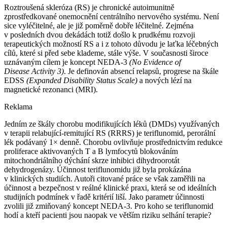
Roztroušená skleróza (RS) je chronické autoimunitně
zprostředkované onemocnění centrálního nervového systému. Není
sice vyléčitelné, ale je již poměrně dobře léčitelné. Zejména
v posledních dvou dekádách totiž došlo k prudkému rozvoji
terapeutických možností RS a i z tohoto důvodu je laťka léčebných
cílů, které si před sebe klademe, stále výše. V současnosti široce
uznávaným cílem je koncept NEDA-3
(No Evidence of
Disease Activity 3)
. Je definován absencí relapsů, progrese na škále
EDSS
(Expanded Disability Status Scale)
a nových lézí na
magnetické rezonanci (MRI).
Reklama
Jedním ze škály chorobu modifikujících léků (DMDs) využívaných
v terapii relabující-remitující RS (RRRS) je teriflunomid, perorální
lék podávaný 1× denně. Chorobu ovlivňuje prostřednictvím redukce
proliferace aktivovaných T a B lymfocytů blokováním
mitochondriálního dýchání skrze inhibici dihydroorotát
dehydrogenázy. Účinnost teriflunomidu již byla prokázána
v klinických studiích. Autoři citované práce se však zaměřili na
účinnost a bezpečnost v reálné klinické praxi, která se od ideálních
studijních podmínek v řadě kritérií liší. Jako parametr účinnosti
zvolili již zmiňovaný koncept NEDA-3. Pro koho se teriflunomid
hodí a kteří pacienti jsou naopak ve větším riziku selhání terapie?