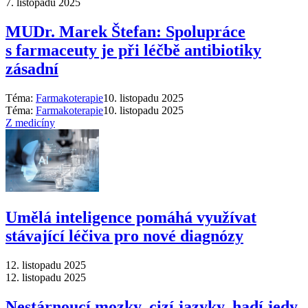
7. listopadu 2025
MUDr. Marek Štefan: Spolupráce
s farmaceuty je při léčbě antibiotiky
zásadní
Téma:
Farmakoterapie
10. listopadu 2025
Téma:
Farmakoterapie
10. listopadu 2025
Z medicíny
Umělá inteligence pomáhá využívat
stávající léčiva pro nové diagnózy
12. listopadu 2025
12. listopadu 2025
Nestárnoucí mozky, cizí jazyky, hadí jedy