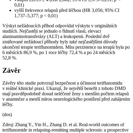
0,01)
vyšší frekvence relapsů před léčbou (HR 3,056; 95% CI
1,737–5,377; p < 0,01)
Výskyt nežádoucích příhod odpovídal výskytu v originálních
studiích. Nejčastěji se jednalo o řídnutí vlasů, elevaci
alaninaminotransferázy (ALT) a leukopenii. Poslední dvě
zmiňované nežádoucí příhody byly také nejčastějšími důvody
ukončení terapie teriflunomidem. Míra perzistence na terapii byla po
6 měsících 86,9 %, po 1 roce léčby 72,4 % a po 24 měsících
52,8 %.
Závěr
Závěry této studie potvrzují bezpečnost a účinnost teriflunomidu
v reálné klinické praxi. Ukazují, že největší benefit z tohoto DMD
mají pravděpodobně dosud neléčené ženy s menším počtem relapsů
v anamnéze a menší mírou neurologického postižení před zahájením
léčby.
(dos)
Zdroj: Zhang Y., Yin H., Zhang D. et al. Real-world outcomes of
teriflunomide in relapsing-remitting multiple sclerosis: a prospective