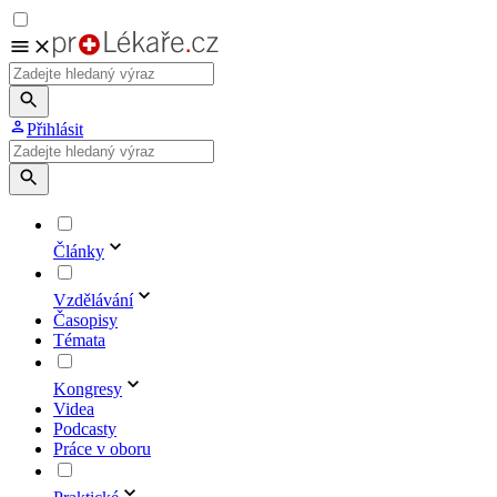
Přihlásit
Články
Vzdělávání
Časopisy
Témata
Kongresy
Videa
Podcasty
Práce v oboru