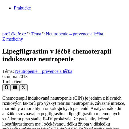
Praktické
proLékaře.cz
Téma
Neutropenie – prevence a léčba
Z medicíny
Lipegfilgrastim v léčbě chemoterapií
indukované neutropenie
Téma
:
Neutropenie – prevence a léčba
6. února 2018
1 min čtení
Chemoterapií indukovaná neutropenie (CIN) je jedním z hlavních
rizikových faktorů pro výskyt febrilní neutropenie, závažné infekce,
morbidity a mortality u onkologických pacientů. Analýza nákladů
a užitku srovnávající pegfilgrastim a lipegfilgrastim u nemocných
s nádorem prsu stadia II–IV prokázala, že pacientky léčené
lipegfilgrastimem mají očekávanou délku života v důsledku