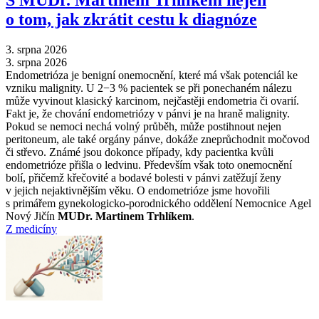
S MUDr. Martinem Trhlíkem nejen
o tom, jak zkrátit cestu k diagnóze
3. srpna 2026
3. srpna 2026
Endometrióza je benigní onemocnění, které má však potenciál ke
vzniku malignity. U 2−3 % pacientek se při ponechaném nálezu
může vyvinout klasický karcinom, nejčastěji endometria či ovarií.
Fakt je, že chování endometriózy v pánvi je na hraně malignity.
Pokud se nemoci nechá volný průběh, může postihnout nejen
peritoneum, ale také orgány pánve, dokáže zneprůchodnit močovod
či střevo. Známé jsou dokonce případy, kdy pacientka kvůli
endometrióze přišla o ledvinu. Především však toto onemocnění
bolí, přičemž křečovité a bodavé bolesti v pánvi zatěžují ženy
v jejich nejaktivnějším věku. O endometrióze jsme hovořili
s primářem gynekologicko-porodnického oddělení Nemocnice Agel
Nový Jičín
MUDr. Martinem Trhlíkem
.
Z medicíny