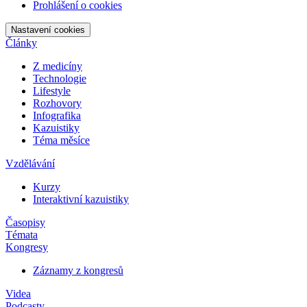
Prohlášení o cookies
Nastavení cookies
Články
Z medicíny
Technologie
Lifestyle
Rozhovory
Infografika
Kazuistiky
Téma měsíce
Vzdělávání
Kurzy
Interaktivní kazuistiky
Časopisy
Témata
Kongresy
Záznamy z kongresů
Videa
Podcasty