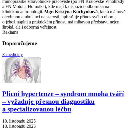
mimopražské zdravotnické pracoviště (po FN Královské Vinohrady
a FN Motol a Homolka), kde mají k dispozici odborníka na
klinickou antropologii.
Mgr. Kristýna Kuchynková
, která má nově
otevřenou ambulanci na starosti, upřesňuje přínos svého oboru,
o jehož náplni a praktickém přínosu má mlhavou představu nejen
široká, ale i odborná veřejnost.
Reklama
Doporučujeme
Z medicíny
Plicní hypertenze –⁠ syndrom mnoha tváří
–⁠ vyžaduje přesnou diagnostiku
a specializovanou léčbu
18. listopadu 2025
18. listopadu 2025