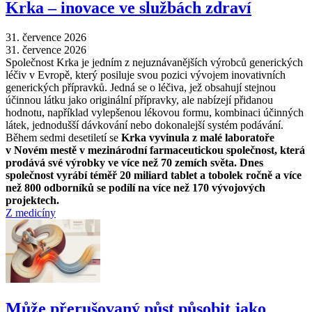
Krka –⁠ inovace ve službách zdraví
31. července 2026
31. července 2026
Společnost Krka je jedním z nejuznávanějších výrobců generických
léčiv v Evropě, který posiluje svou pozici vývojem inovativních
generických přípravků. Jedná se o léčiva, jež obsahují stejnou
účinnou látku jako originální přípravky, ale nabízejí přidanou
hodnotu, například vylepšenou lékovou formu, kombinaci účinných
látek, jednodušší dávkování nebo dokonalejší systém podávání.
Během sedmi desetiletí se
Krka vyvinula z malé laboratoře
v Novém mestě v mezinárodní farmaceutickou společnost, která
prodává své výrobky ve více než 70 zemích světa. Dnes
společnost vyrábí téměř 20 miliard tablet a tobolek ročně a více
než 800 odborníků se podílí na více než 170 vývojových
projektech.
Z medicíny
Může přerušovaný půst působit jako