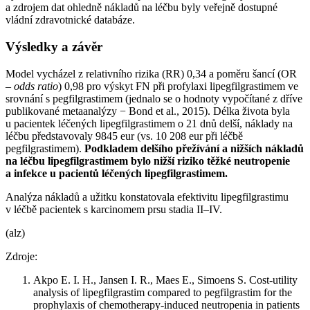
a zdrojem dat ohledně nákladů na léčbu byly veřejně dostupné
vládní zdravotnické databáze.
Výsledky a závěr
Model vycházel z relativního rizika (RR) 0,34 a poměru šancí (OR
–⁠
odds ratio
) 0,98 pro výskyt FN při profylaxi lipegfilgrastimem ve
srovnání s pegfilgrastimem (jednalo se o hodnoty vypočítané z dříve
publikované metaanalýzy −⁠ Bond et al., 2015). Délka života byla
u pacientek léčených lipegfilgrastimem o 21 dnů delší, náklady na
léčbu představovaly 9845 eur (vs. 10 208 eur při léčbě
pegfilgrastimem).
Podkladem delšího přežívání a nižších nákladů
na léčbu lipegfilgrastimem bylo nižší riziko těžké neutropenie
a infekce u pacientů léčených lipegfilgrastimem.
Analýza nákladů a užitku konstatovala efektivitu lipegfilgrastimu
v léčbě pacientek s karcinomem prsu stadia II–IV.
(alz)
Zdroje:
Akpo E. I. H., Jansen I. R., Maes E., Simoens S. Cost-utility
analysis of lipegfilgrastim compared to pegfilgrastim for the
prophylaxis of chemotherapy-induced neutropenia in patients