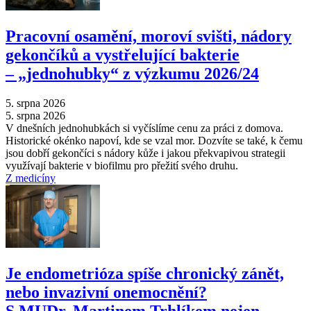
Pracovní osamění, moroví svišti, nádory
gekončíků a vystřelující bakterie
–⁠ „jednohubky“ z výzkumu 2026/24
5. srpna 2026
5. srpna 2026
V dnešních jednohubkách si vyčíslíme cenu za práci z domova.
Historické okénko napoví, kde se vzal mor. Dozvíte se také, k čemu
jsou dobří gekončíci s nádory kůže i jakou překvapivou strategii
využívají bakterie v biofilmu pro přežití svého druhu.
Z medicíny
Je endometrióza spíše chronický zánět,
nebo invazivní onemocnění?