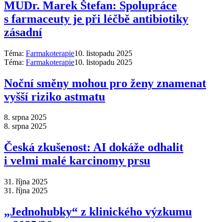
MUDr. Marek Štefan: Spolupráce
s farmaceuty je při léčbě antibiotiky
zásadní
Téma:
Farmakoterapie
10. listopadu 2025
Téma:
Farmakoterapie
10. listopadu 2025
Noční směny mohou pro ženy znamenat
vyšší riziko astmatu
8. srpna 2025
8. srpna 2025
Česká zkušenost: AI dokáže odhalit
i velmi malé karcinomy prsu
31. října 2025
31. října 2025
„Jednohubky“ z klinického výzkumu