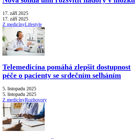
Nová sonda umí rozsvítit nádory v mozku
17. září 2025
17. září 2025
Z medicíny
Lifestyle
Telemedicína pomáhá zlepšit dostupnost
péče o pacienty se srdečním selháním
5. listopadu 2025
5. listopadu 2025
Z medicíny
Rozhovory