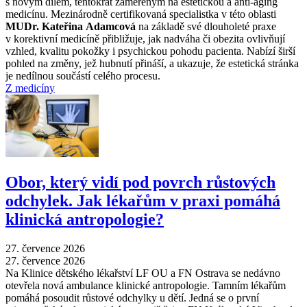
s novým dílem, tentokrát zaměřeným na estetickou a anti-aging
medicínu. Mezinárodně certifikovaná specialistka v této oblasti
MUDr. Kateřina Adamcová
na základě své dlouholeté praxe
v korektivní medicíně přibližuje, jak nadváha či obezita ovlivňují
vzhled, kvalitu pokožky i psychickou pohodu pacienta. Nabízí širší
pohled na změny, jež hubnutí přináší, a ukazuje, že estetická stránka
je nedílnou součástí celého procesu.
Z medicíny
Obor, který vidí pod povrch růstových
odchylek. Jak lékařům v praxi pomáhá
klinická antropologie?
27. července 2026
27. července 2026
Na Klinice dětského lékařství LF OU a FN Ostrava se nedávno
otevřela nová ambulance klinické antropologie. Tamním lékařům
pomáhá posoudit růstové odchylky u dětí. Jedná se o první