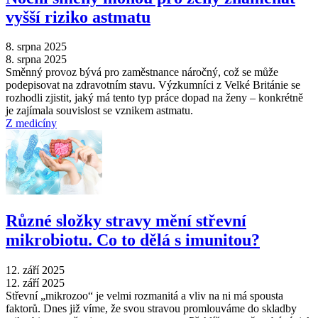
vyšší riziko astmatu
8. srpna 2025
8. srpna 2025
Směnný provoz bývá pro zaměstnance náročný, což se může
podepisovat na zdravotním stavu. Výzkumníci z Velké Británie se
rozhodli zjistit, jaký má tento typ práce dopad na ženy –⁠ konkrétně
je zajímala souvislost se vznikem astmatu.
Z medicíny
Různé složky stravy mění střevní
mikrobiotu. Co to dělá s imunitou?
12. září 2025
12. září 2025
Střevní „mikrozoo“ je velmi rozmanitá a vliv na ni má spousta
faktorů. Dnes již víme, že svou stravou promlouváme do skladby