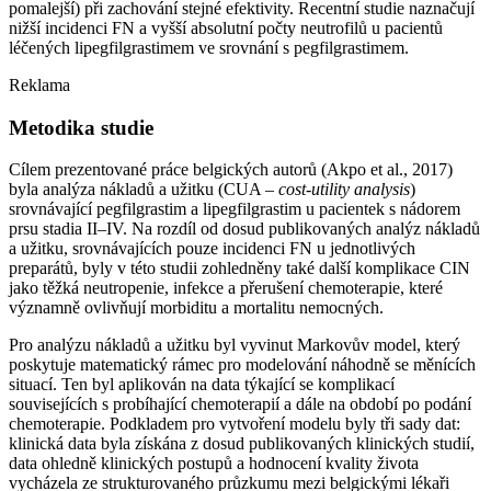
pomalejší) při zachování stejné efektivity. Recentní studie naznačují
nižší incidenci FN a vyšší absolutní počty neutrofilů u pacientů
léčených lipegfilgrastimem ve srovnání s pegfilgrastimem.
Reklama
Metodika studie
Cílem prezentované práce belgických autorů (Akpo et al., 2017)
byla analýza nákladů a užitku (CUA –⁠
cost-utility analysis
)
srovnávající pegfilgrastim a lipegfilgrastim u pacientek s nádorem
prsu stadia II–IV. Na rozdíl od dosud publikovaných analýz nákladů
a užitku, srovnávajících pouze incidenci FN u jednotlivých
preparátů, byly v této studii zohledněny také další komplikace CIN
jako těžká neutropenie, infekce a přerušení chemoterapie, které
významně ovlivňují morbiditu a mortalitu nemocných.
Pro analýzu nákladů a užitku byl vyvinut Markovův model, který
poskytuje matematický rámec pro modelování náhodně se měnících
situací. Ten byl aplikován na data týkající se komplikací
souvisejících s probíhající chemoterapií a dále na období po podání
chemoterapie. Podkladem pro vytvoření modelu byly tři sady dat:
klinická data byla získána z dosud publikovaných klinických studií,
data ohledně klinických postupů a hodnocení kvality života
vycházela ze strukturovaného průzkumu mezi belgickými lékaři