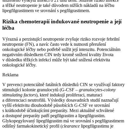
sníženého výskytu infekcí o 21 dnů delší. Snížené riziko infekce
a těžké neutropenie je také důvodem nižších nákladů na léčbu
lipegfilgrastimem ve srovnání s pegfilgrastimem.
Rizika chemoterapií indukované neutropenie a její
léčba
Výrazná a perzistující neutropenie zvyšuje riziko rozvoje febrilní
neutropenie (FN), a navíc často vede k nutnosti přerušení
onkologické léčby nebo potřebě snížit její intenzitu. Potenciálním
negativním důsledkem CIN tedy kromě snížení kvality života
v důsledku těžkých infekcí může být také snížená efektivita
onkologické léčby.
Reklama
V prevenci potenciálně fatálních důsledků CIN se využívají faktory
stimulující kolonie granulocytů (G-CSF –⁠
granulocytes-colony
stimulating factors
), které indukují proliferaci, maturaci
a diferenciaci neutrofilů. Výsledky dosavadních studií naznačují
vyšší efektivitu dlouhodobě působících G-CSF ve srovnání
s krátkodobě účinkujícími preparáty. Mezi aktuálně schválené
a dostupné preparáty patří pegfilgrastim a lipegfilgrastim.
Glykopegylovaný lipegfilgrastim má ve srovnání s pegfilgrastimem
odlišný farmakokinetický profil (
clearance
lipegfilgrastimu je