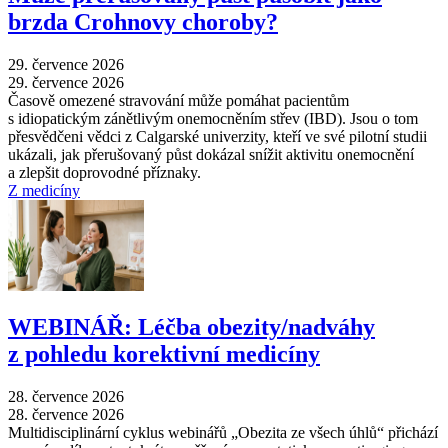
brzda Crohnovy choroby?
29. července 2026
29. července 2026
Časově omezené stravování může pomáhat pacientům
s idiopatickým zánětlivým onemocněním střev (IBD). Jsou o tom
přesvědčeni vědci z Calgarské univerzity, kteří ve své pilotní studii
ukázali, jak přerušovaný půst dokázal snížit aktivitu onemocnění
a zlepšit doprovodné příznaky.
Z medicíny
WEBINÁŘ: Léčba obezity/nadváhy
z pohledu korektivní medicíny
28. července 2026
28. července 2026
Multidisciplinární cyklus webinářů „Obezita ze všech úhlů“ přichází