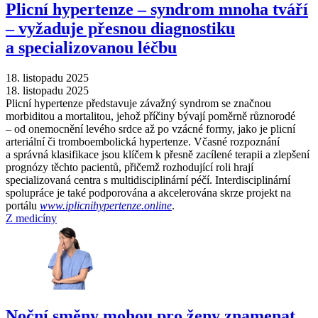
Plicní hypertenze –⁠ syndrom mnoha tváří
–⁠ vyžaduje přesnou diagnostiku
a specializovanou léčbu
18. listopadu 2025
18. listopadu 2025
Plicní hypertenze představuje závažný syndrom se značnou
morbiditou a mortalitou, jehož příčiny bývají poměrně různorodé
–⁠ od onemocnění levého srdce až po vzácné formy, jako je plicní
arteriální či tromboembolická hypertenze. Včasné rozpoznání
a správná klasifikace jsou klíčem k přesně zacílené terapii a zlepšení
prognózy těchto pacientů, přičemž rozhodující roli hrají
specializovaná centra s multidisciplinární péčí. Interdisciplinární
spolupráce je také podporována a akcelerována skrze projekt na
portálu
www.iplicnihypertenze.online
.
Z medicíny
Noční směny mohou pro ženy znamenat