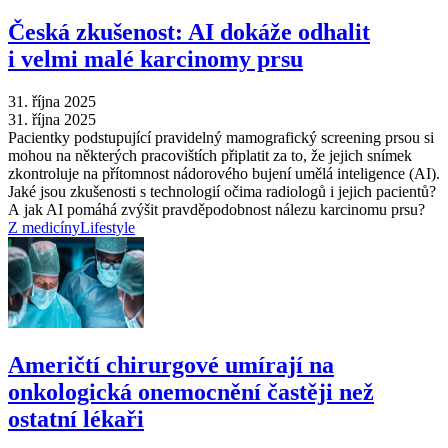
Česká zkušenost: AI dokáže odhalit
i velmi malé karcinomy prsu
31. října 2025
31. října 2025
Pacientky podstupující pravidelný mamografický screening prsou si
mohou na některých pracovištích připlatit za to, že jejich snímek
zkontroluje na přítomnost nádorového bujení umělá inteligence (AI).
Jaké jsou zkušenosti s technologií očima radiologů i jejich pacientů?
A jak AI pomáhá zvýšit pravděpodobnost nálezu karcinomu prsu?
Z medicíny
Lifestyle
Američtí chirurgové umírají na
onkologická onemocnění častěji než
ostatní lékaři