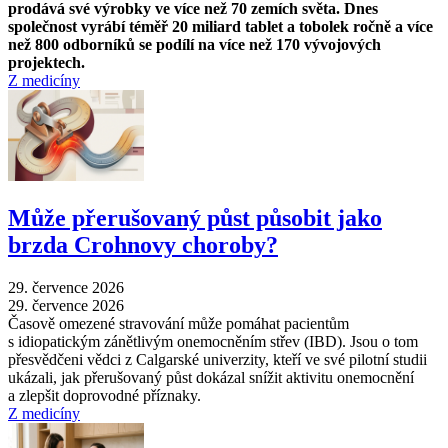
prodává své výrobky ve více než 70 zemích světa. Dnes
společnost vyrábí téměř 20 miliard tablet a tobolek ročně a více
než 800 odborníků se podílí na více než 170 vývojových
projektech.
Z medicíny
Může přerušovaný půst působit jako
brzda Crohnovy choroby?
29. července 2026
29. července 2026
Časově omezené stravování může pomáhat pacientům
s idiopatickým zánětlivým onemocněním střev (IBD). Jsou o tom
přesvědčeni vědci z Calgarské univerzity, kteří ve své pilotní studii
ukázali, jak přerušovaný půst dokázal snížit aktivitu onemocnění
a zlepšit doprovodné příznaky.
Z medicíny