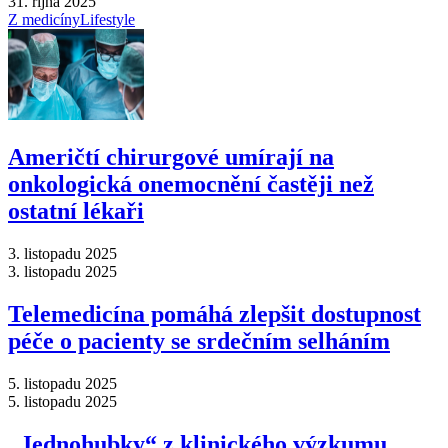
31. října 2025
Z medicíny
Lifestyle
Američtí chirurgové umírají na
onkologická onemocnění častěji než
ostatní lékaři
3. listopadu 2025
3. listopadu 2025
Telemedicína pomáhá zlepšit dostupnost
péče o pacienty se srdečním selháním
5. listopadu 2025
5. listopadu 2025
„Jednohubky“ z klinického výzkumu