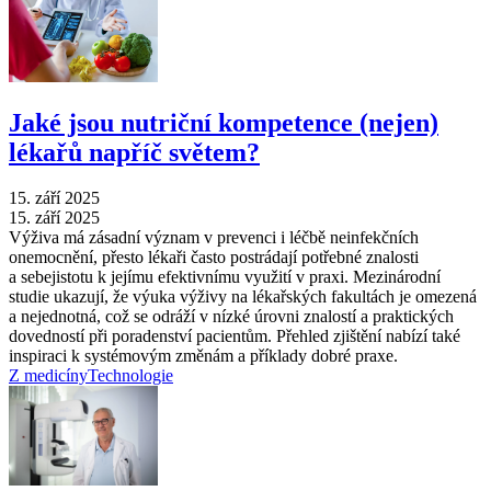
Jaké jsou nutriční kompetence (nejen)
lékařů napříč světem?
15. září 2025
15. září 2025
Výživa má zásadní význam v prevenci i léčbě neinfekčních
onemocnění, přesto lékaři často postrádají potřebné znalosti
a sebejistotu k jejímu efektivnímu využití v praxi. Mezinárodní
studie ukazují, že výuka výživy na lékařských fakultách je omezená
a nejednotná, což se odráží v nízké úrovni znalostí a praktických
dovedností při poradenství pacientům. Přehled zjištění nabízí také
inspiraci k systémovým změnám a příklady dobré praxe.
Z medicíny
Technologie