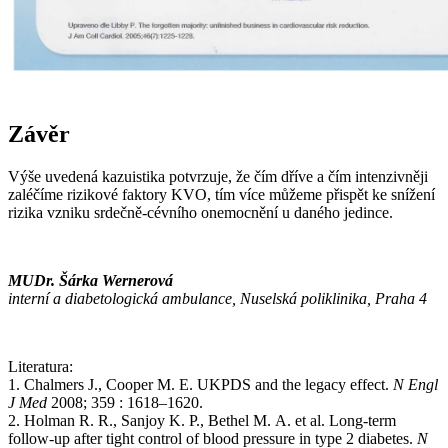
Závěr
Výše uvedená kazuistika potvrzuje, že čím dříve a čím intenzivněji
zaléčíme rizikové faktory KVO, tím více můžeme přispět ke snížení
rizika vzniku srdečně-cévního onemocnění u daného jedince.
MUDr. Šárka Wernerová
interní a diabetologická ambulance, Nuselská poliklinika, Praha 4
Literatura:
1. Chalmers J., Cooper M. E. UKPDS and the legacy effect.
N Engl
J Med
2008; 359 : 1618–1620.
2. Holman R. R., Sanjoy K. P., Bethel M. A. et al. Long-term
follow-up after tight control of blood pressure in type 2 diabetes.
N