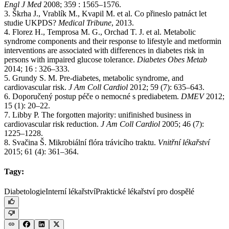
Engl J Med
2008; 359 : 1565–1576.
3. Škrha J., Vrablík M., Kvapil M. et al. Co přineslo patnáct let
studie UKPDS?
Medical Tribune
, 2013.
4. Florez H., Temprosa M. G., Orchad T. J. et al. Metabolic
syndrome components and their response to lifestyle and metformin
interventions are associated with differences in diabetes risk in
persons with impaired glucose tolerance.
Diabetes Obes Metab
2014; 16 : 326–333.
5. Grundy S. M. Pre-diabetes, metabolic syndrome, and
cardiovascular risk.
J Am Coll Cardiol
2012; 59 (7): 635–643.
6. Doporučený postup péče o nemocné s prediabetem.
DMEV
2012;
15 (1): 20–22.
7. Libby P. The forgotten majority: unifinished business in
cardiovascular risk reduction.
J Am Coll Cardiol
2005; 46 (7):
1225–1228.
8. Svačina Š. Mikrobiální flóra trávicího traktu.
Vnitřní lékařství
2015; 61 (4): 361–364.
Tagy:
Diabetologie
Interní lékařství
Praktické lékařství pro dospělé