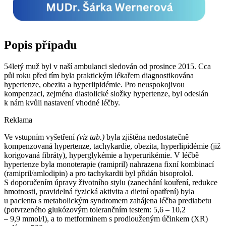
Popis případu
54letý muž byl v naší ambulanci sledován od prosince 2015. Cca
půl roku před tím byla praktickým lékařem diagnostikována
hypertenze, obezita a hyperlipidémie. Pro neuspokojivou
kompenzaci, zejména diastolické složky hypertenze, byl odeslán
k nám kvůli nastavení vhodné léčby.
Reklama
Ve vstupním vyšetření
(viz tab.)
byla zjištěna nedostatečně
kompenzovaná hypertenze, tachykardie, obezita, hyperlipidémie (již
korigovaná fibráty), hyperglykémie a hyperurikémie. V léčbě
hypertenze byla monoterapie (ramipril) nahrazena fixní kombinací
(ramipril/amlodipin) a pro tachykardii byl přidán bisoprolol.
S doporučením úpravy životního stylu (zanechání kouření, redukce
hmotnosti, pravidelná fyzická aktivita a dietní opatření) byla
u pacienta s metabolickým syndromem zahájena léčba prediabetu
(potvrzeného glukózovým tolerančním testem: 5,6 –⁠ 10,2
–⁠ 9,9 mmol⁠/⁠l), a to metforminem s prodlouženým účinkem (XR)