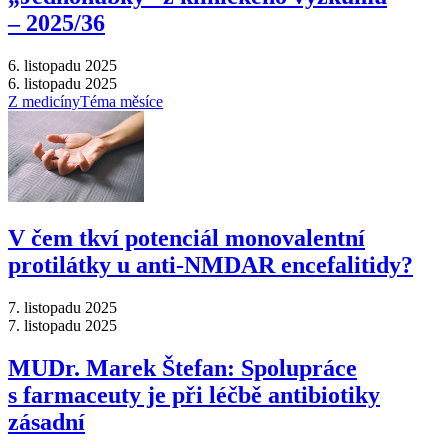
–⁠ 2025/36
6. listopadu 2025
6. listopadu 2025
Z medicíny
Téma měsíce
V čem tkví potenciál monovalentní
protilátky u anti-NMDAR encefalitidy?
7. listopadu 2025
7. listopadu 2025
MUDr. Marek Štefan: Spolupráce
s farmaceuty je při léčbě antibiotiky
zásadní