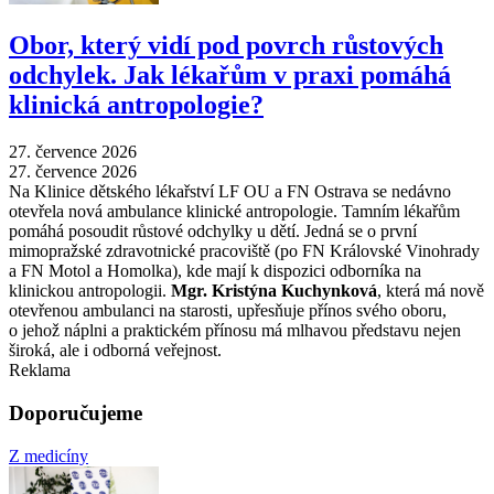
Obor, který vidí pod povrch růstových
odchylek. Jak lékařům v praxi pomáhá
klinická antropologie?
27. července 2026
27. července 2026
Na Klinice dětského lékařství LF OU a FN Ostrava se nedávno
otevřela nová ambulance klinické antropologie. Tamním lékařům
pomáhá posoudit růstové odchylky u dětí. Jedná se o první
mimopražské zdravotnické pracoviště (po FN Královské Vinohrady
a FN Motol a Homolka), kde mají k dispozici odborníka na
klinickou antropologii.
Mgr. Kristýna Kuchynková
, která má nově
otevřenou ambulanci na starosti, upřesňuje přínos svého oboru,
o jehož náplni a praktickém přínosu má mlhavou představu nejen
široká, ale i odborná veřejnost.
Reklama
Doporučujeme
Z medicíny