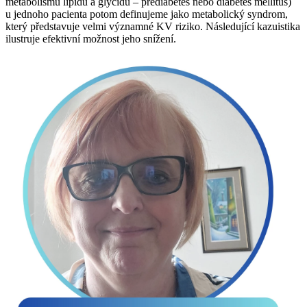
metabolismu lipidů a glycidů –⁠ prediabetes nebo diabetes mellitus)
u jednoho pacienta potom definujeme jako metabolický syndrom,
který představuje velmi významné KV riziko. Následující kazuistika
ilustruje efektivní možnost jeho snížení.