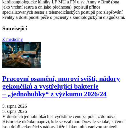
kardioangiologické kliniky LF MU a FN u sv. Anny v Brně (ona
jako vrchní sestra a on jako přednosta), popisují přínos
specializovaných sester a telemedicínských postupů pro zlepšování
kvality a dostupnosti péče o pacienty s kardiologickými diagnózami.
Související
Z medicíny
Pracovní osamění, moroví svišti, nádory
gekončíků a vystřelující bakterie
–⁠ „jednohubky“ z výzkumu 2026/24
5. srpna 2026
5. srpna 2026
V dnešních jednohubkách si vyčíslíme cenu za práci z domova.
Historické okénko napoví, kde se vzal mor. Dozvíte se také, k čemu
jsou dobří gekončíci s nádory kůže i jakou překvapivou strategii