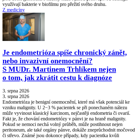
využívají bakterie v biofilmu pro přežití svého druhu.
Z medicíny
Je endometrióza spíše chronický zánět,
nebo invazivní onemocnění?
S MUDr. Martinem Trhlíkem nejen
o tom, jak zkrátit cestu k diagnóze
3. srpna 2026
3. srpna 2026
Endometrióza je benigní onemocnění, které má však potenciál ke
vzniku malignity. U 2−3 % pacientek se při ponechaném nálezu
může vyvinout klasický karcinom, nejčastěji endometria či ovarií.
Fakt je, že chování endometriózy v pánvi je na hraně malignity.
Pokud se nemoci nechá volný průběh, může postihnout nejen
peritoneum, ale také orgány pánve, dokáže zneprůchodnit močovod
či střevo. Známé jsou dokonce případy, kdy pacientka kvůli