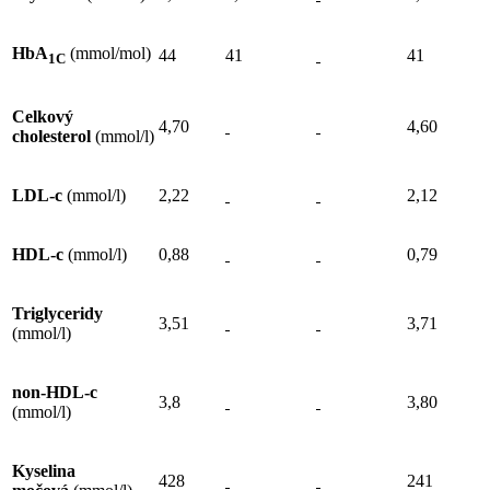
HbA
(mmol/mol)
44
41
41
1C
Celkový
4,70
4,60
cholesterol
(mmol/l)
LDL-c
(mmol/l)
2,22
2,12
HDL-c
(mmol/l)
0,88
0,79
Triglyceridy
3,51
3,71
(mmol/l)
non-HDL-c
3,8
3,80
(mmol/l)
Kyselina
428
241