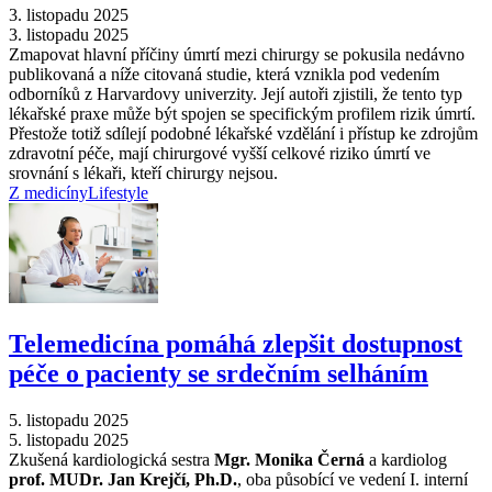
3. listopadu 2025
3. listopadu 2025
Zmapovat hlavní příčiny úmrtí mezi chirurgy se pokusila nedávno
publikovaná a níže citovaná studie, která vznikla pod vedením
odborníků z Harvardovy univerzity. Její autoři zjistili, že tento typ
lékařské praxe může být spojen se specifickým profilem rizik úmrtí.
Přestože totiž sdílejí podobné lékařské vzdělání i přístup ke zdrojům
zdravotní péče, mají chirurgové vyšší celkové riziko úmrtí ve
srovnání s lékaři, kteří chirurgy nejsou.
Z medicíny
Lifestyle
Telemedicína pomáhá zlepšit dostupnost
péče o pacienty se srdečním selháním
5. listopadu 2025
5. listopadu 2025
Zkušená kardiologická sestra
Mgr. Monika Černá
a kardiolog
prof. MUDr. Jan Krejčí, Ph.D.
, oba působící ve vedení I. interní