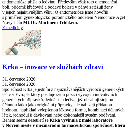
endometrióze přišla o ledvinu. Především však toto onemocnění
bolí, přičemž křečovité a bodavé bolesti v pánvi zatěžují ženy
v jejich nejaktivnějším věku. O endometrióze jsme hovořili
s primářem gynekologicko-porodnického oddělení Nemocnice Agel
Nový Jičín
MUDr. Martinem Trhlíkem
.
Z medicíny
Krka –⁠ inovace ve službách zdraví
31. července 2026
31. července 2026
Společnost Krka je jedním z nejuznávanějších výrobců generických
léčiv v Evropě, který posiluje svou pozici vývojem inovativních
generických přípravků. Jedná se o léčiva, jež obsahují stejnou
účinnou látku jako originální přípravky, ale nabízejí přidanou
hodnotu, například vylepšenou lékovou formu, kombinaci účinných
látek, jednodušší dávkování nebo dokonalejší systém podávání.
Během sedmi desetiletí se
Krka vyvinula z malé laboratoře
v Novém mestě v mezinárodní farmaceutickou společnost, která