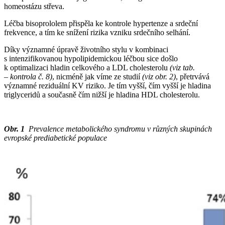
homeostázu střeva.
Léčba bisoprololem přispěla ke kontrole hypertenze a srdeční
frekvence, a tím ke snížení rizika vzniku srdečního selhání.
Díky významné úpravě životního stylu v kombinaci
s intenzifikovanou hypolipidemickou léčbou sice došlo
k optimalizaci hladin celkového a LDL cholesterolu
(viz tab.
–⁠ kontrola č. 8)
, nicméně jak víme ze studií
(viz obr. 2)
, přetrvává
významné reziduální KV riziko. Je tím vyšší, čím vyšší je hladina
triglyceridů a současně čím nižší je hladina HDL cholesterolu.
Obr. 1
Prevalence metabolického syndromu v různých skupinách
evropské prediabetické populace