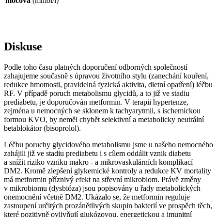
močová
(mmol/l)
Diskuse
Podle toho času platných doporučení odborných společností
zahajujeme současně s úpravou životního stylu (zanechání kouření,
redukce hmotnosti, pravidelná fyzická aktivita, dietní opatření) léčbu
RF. V případě poruch metabolismu glycidů, a to již ve stadiu
prediabetu, je doporučován metformin. V terapii hypertenze,
zejména u nemocných se sklonem k tachyarytmii, s ischemickou
formou KVO, by neměl chybět selektivní a metabolicky neutrální
betablokátor (bisoprolol).
Léčbu poruchy glycidového metabolismu jsme u našeho nemocného
zahájili již ve stadiu prediabetu i s cílem oddálit vznik diabetu
a snížit riziko vzniku makro -⁠ a mikrovaskulárních komplikací
DM2. Kromě zlepšení glykemické kontroly a redukce KV mortality
má metformin příznivý efekt na střevní mikrobiom. Právě změny
v mikrobiomu (dysbióza) jsou popisovány u řady metabolických
onemocnění včetně DM2. Ukázalo se, že metformin reguluje
zastoupení určitých prozánětlivých skupin bakterií ve prospěch těch,
které pozitivně ovlivňují glukózovou, energetickou a imunitní