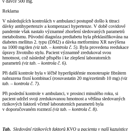
v dávce 500 mg.
Reklama
V následujících kontrolách v ambulanci postupně došlo k titraci
dávky antihypertenziv a kompenzaci hypertenze. V době covidové
pandemie však nastalo významné zhoršení sledovaných parametrů
metabolismu. Původní diagnóza prediabetu byla překlasifikována na
diabetes mellitus 2. typu (DM2) a dávka metforminu XR navýšena
na 1000 mg⁠/⁠den
(viz tab. –⁠ kontrola č. 5)
. Byla provedena reedukace
úpravy životního stylu. Pacient významně zredukoval svou
hmotnost, což následně přispělo i ke zlepšení laboratorních
parametrů
(viz tab. –⁠ kontrola č. 6)
.
Při další kontrole byla v léčbě hyperlipidémie monoterapie fibrátem
nahrazena fixní kombinací (rosuvastatin 20 mg⁠/⁠ezetimib 10 mg)
(viz
tab. –⁠ kontrola č. 7)
.
Při poslední kontrole v ambulanci, v prosinci minulého roku, si
pacient udržel svoji zredukovanou hmotnost a většina sledovaných
rizikových faktorů včetně laboratorních parametrů byla
v doporučovaném rozmezí
(viz tab. –⁠ kontrola č. 8)
.
Tab.
Sledování rizikových faktorů KVO u pacienta v naší kazuistice