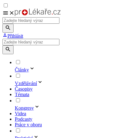
Přihlásit
Články
Vzdělávání
Časopisy
Témata
Kongresy
Videa
Podcasty
Práce v oboru