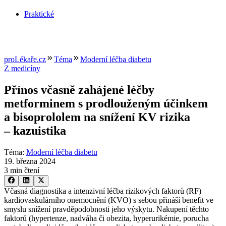
Praktické
proLékaře.cz
Téma
Moderní léčba diabetu
Z medicíny
Přínos včasně zahájené léčby
metforminem s prodlouženým účinkem
a bisoprololem na snížení KV rizika
–⁠ kazuistika
Téma
:
Moderní léčba diabetu
19. března 2024
3 min čtení
Včasná diagnostika a intenzivní léčba rizikových faktorů (RF)
kardiovaskulárního onemocnění (KVO) s sebou přináší benefit ve
smyslu snížení pravděpodobnosti jeho výskytu. Nakupení těchto
faktorů (hypertenze, nadváha či obezita, hyperurikémie, porucha