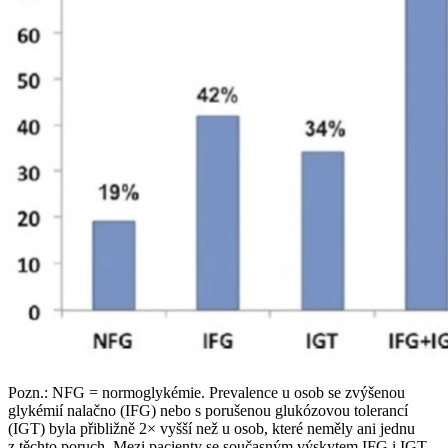
Pozn.: NFG = normoglykémie. Prevalence u osob se zvýšenou
glykémií nalačno (IFG) nebo s porušenou glukózovou tolerancí
(IGT) byla přibližně 2× vyšší než u osob, které neměly ani jednu
z těchto poruch. Mezi pacienty se současným výskytem IFG i IGT