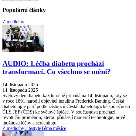
Populární články
Z medicíny
AUDIO: Léčba diabetu prochází
transformací. Co všechno se mění?
14. listopadu 2025
14. listopadu 2025
Světový den diabetu každoročně připadá na 14. listopadu, kdy se
v roce 1891 narodil objevitel inzulinu Frederick Banting. Česká
diabetologie patří podle zástupců České diabetologické společnosti
ČLS JEP (ČDS) ke světové špičce. V současnosti prochází
revoluční proměnou, kterou přinášejí moderní technologie, nové
možnosti léčby a screeningu.
Z medicíny
Lifestyle
Téma měsíce