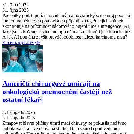
31. října 2025
31. října 2025
Pacientky podstupující pravidelný mamografický screening prsou si
mohou na některých pracovištích připlatit za to, že jejich snímek
zkontroluje na přítomnost nádorového bujení umělá inteligence (AI).
Jaké jsou zkušenosti s technologií očima radiologů i jejich pacientů?
A jak AI pomáhá zvýšit pravděpodobnost nálezu karcinomu prsu?
Z medicíny
Lifestyle
Američtí chirurgové umírají na
onkologická onemocnění častěji než
ostatní lékaři
3. listopadu 2025
3. listopadu 2025
Zmapovat hlavní příčiny úmrtí mezi chirurgy se pokusila nedávno
publikovaná a níže citovaná studie, která vznikla pod vedením
odborníků z Harvardovy univerzity. Její autoři zjistili, že tento typ