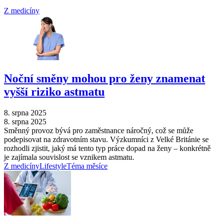
Z medicíny
Noční směny mohou pro ženy znamenat
vyšší riziko astmatu
8. srpna 2025
8. srpna 2025
Směnný provoz bývá pro zaměstnance náročný, což se může
podepisovat na zdravotním stavu. Výzkumníci z Velké Británie se
rozhodli zjistit, jaký má tento typ práce dopad na ženy –⁠ konkrétně
je zajímala souvislost se vznikem astmatu.
Z medicíny
Lifestyle
Téma měsíce