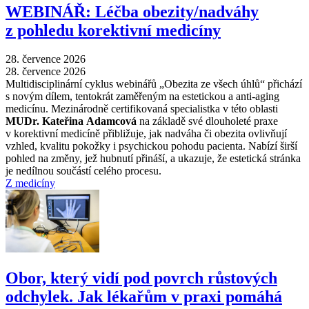
WEBINÁŘ: Léčba obezity/nadváhy
z pohledu korektivní medicíny
28. července 2026
28. července 2026
Multidisciplinární cyklus webinářů „Obezita ze všech úhlů“ přichází
s novým dílem, tentokrát zaměřeným na estetickou a anti-aging
medicínu. Mezinárodně certifikovaná specialistka v této oblasti
MUDr. Kateřina Adamcová
na základě své dlouholeté praxe
v korektivní medicíně přibližuje, jak nadváha či obezita ovlivňují
vzhled, kvalitu pokožky i psychickou pohodu pacienta. Nabízí širší
pohled na změny, jež hubnutí přináší, a ukazuje, že estetická stránka
je nedílnou součástí celého procesu.
Z medicíny
Obor, který vidí pod povrch růstových
odchylek. Jak lékařům v praxi pomáhá