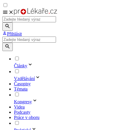
Přihlásit
Články
Vzdělávání
Časopisy
Témata
Kongresy
Videa
Podcasty
Práce v oboru