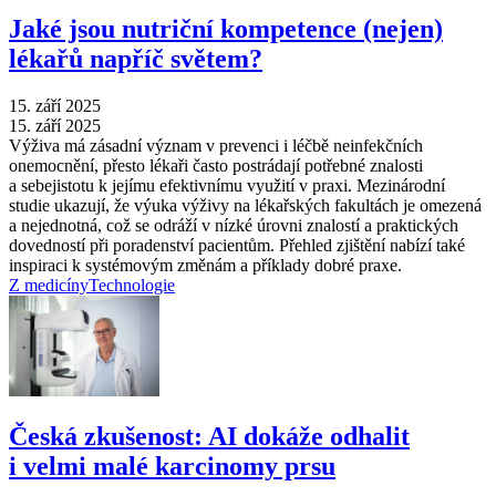
Jaké jsou nutriční kompetence (nejen)
lékařů napříč světem?
15. září 2025
15. září 2025
Výživa má zásadní význam v prevenci i léčbě neinfekčních
onemocnění, přesto lékaři často postrádají potřebné znalosti
a sebejistotu k jejímu efektivnímu využití v praxi. Mezinárodní
studie ukazují, že výuka výživy na lékařských fakultách je omezená
a nejednotná, což se odráží v nízké úrovni znalostí a praktických
dovedností při poradenství pacientům. Přehled zjištění nabízí také
inspiraci k systémovým změnám a příklady dobré praxe.
Z medicíny
Technologie
Česká zkušenost: AI dokáže odhalit
i velmi malé karcinomy prsu