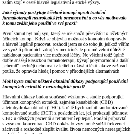
zatím stojí v cestě hlavně legislativní a etické výzvy.
Jaké výhody poskytuje léčebné konopí oproti tradiční
farmakoterapii neurologických onemocnění a co vás motivovalo
k tomu zvážit jeho použití ve své praxi?
První stimul byl můj syn, který se mě snažil přesvědčit o léčebných
účincích konopí. Když se objevila možnost s konopím doopravdy
a hlavně legálně pracovat, rozhodl jsem se do toho jít, jelikož věřím
ve využití přírodních zdrojů v medicíně. Je pro mě velmi důležité
nabídnout pacientům více možností léčby. Ne všichni totiž úplně
dobře snášejí klasickou farmakoterapii, bývají polymorbidní a další
„chemii“ nechtějí nebo mají z letitého užívání léků takové zažívací
potíže, že opravdu hledají pomoc v přírodnějších alternativách.
Mohl byste zmínit některé aktuální důkazy podporující používání
konopných extraktů v neurologické praxi?
Hlavními důkazy budou současné výzkumy a studie podporující
účinnost konopných extraktů, zejména kanabidiolu (CBD)
a tetrahydrokanabinolu (THC). Určitě bych zmínil randomizované
kontrolované studie (RCT) z posledních let, jež prokazují účinnost
CBD u dětských pacientů s refrakterní epilepsií. Podání přípravků
s vysokou koncentrací CBD dokázalo významně snížit frekvenci
záchvatů a rozhodně zlepšit kvalitu života nemocných nereagujících