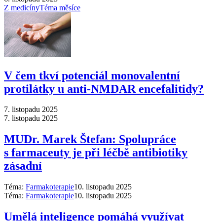
Z medicíny
Téma měsíce
V čem tkví potenciál monovalentní
protilátky u anti-NMDAR encefalitidy?
7. listopadu 2025
7. listopadu 2025
MUDr. Marek Štefan: Spolupráce
s farmaceuty je při léčbě antibiotiky
zásadní
Téma:
Farmakoterapie
10. listopadu 2025
Téma:
Farmakoterapie
10. listopadu 2025
Umělá inteligence pomáhá využívat