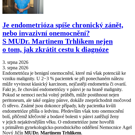
Je endometrióza spíše chronický zánět,
nebo invazivní onemocnění?
S MUDr. Martinem Trhlíkem nejen
o tom, jak zkrátit cestu k diagnóze
3. srpna 2026
3. srpna 2026
Endometrióza je benigní onemocnění, které má však potenciál ke
vzniku malignity. U 2−3 % pacientek se při ponechaném nálezu
může vyvinout klasický karcinom, nejčastěji endometria či ovarií.
Fakt je, že chování endometriózy v pánvi je na hraně malignity.
Pokud se nemoci nechá volný průběh, může postihnout nejen
peritoneum, ale také orgány pánve, dokáže zneprůchodnit močovod
či střevo. Známé jsou dokonce případy, kdy pacientka kvůli
endometrióze přišla o ledvinu. Především však toto onemocnění
bolí, přičemž křečovité a bodavé bolesti v pánvi zatěžují ženy
v jejich nejaktivnějším věku. O endometrióze jsme hovořili
s primářem gynekologicko-porodnického oddělení Nemocnice Agel
Nový Jičín
MUDr. Martinem Trhlíkem
.