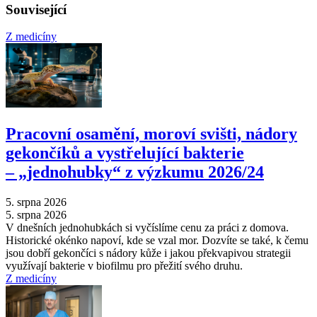
Související
Z medicíny
Pracovní osamění, moroví svišti, nádory
gekončíků a vystřelující bakterie
–⁠ „jednohubky“ z výzkumu 2026/24
5. srpna 2026
5. srpna 2026
V dnešních jednohubkách si vyčíslíme cenu za práci z domova.
Historické okénko napoví, kde se vzal mor. Dozvíte se také, k čemu
jsou dobří gekončíci s nádory kůže i jakou překvapivou strategii
využívají bakterie v biofilmu pro přežití svého druhu.
Z medicíny