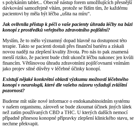
s polykáním tablet... Obecně nástup forem umožňujících přesnější
dávkování samozřejmě vítám, protože se řídím tím, že každému
pacientovi by měla být léčba „ušita na míru“.
Jak ovlivnila přístup k péči o vaše pacienty úhrada léčby na bázi
konopí z prostředků veřejného zdravotního pojištění?
Myslím, že to mělo významný dopad hlavně na dostupnost této
terapie. Takto se pacienti dostali přes finanční bariéru a získali
novou naději na zlepšení kvality života. Pro nás to pak znamená
menší riziko, že pacient bude chtít ukončit léčbu nakonec jen kvůli
financím. Většinovou úhradu zdravotními pojišťovnami vnímám
jako projev silné důvěry v léčebné účinky konopí.
Existují nějaké konkrétní oblasti výzkumu možností léčebného
konopí v neurologii, které dle vašeho názoru vyžadují zvláštní
pozornost?
Budeme mít stále nové informace o endokanabinoidním systému
v našem organismu, zároveň se bude zkoumat účinek jiných látek
než zatím používaných CBD a THC. U kterých dalších nemocí
případně přinesou konopné přípravky zlepšení klinického stavu, se
nechme překvapit.