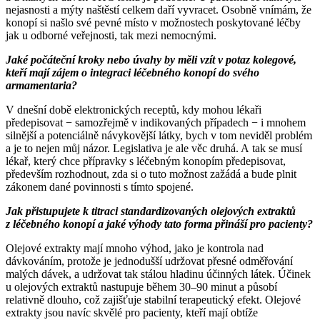
nejasnosti a mýty naštěstí celkem daří vyvracet. Osobně vnímám, že
konopí si našlo své pevné místo v možnostech poskytované léčby
jak u odborné veřejnosti, tak mezi nemocnými.
Jaké počáteční kroky nebo úvahy by měli vzít v potaz kolegové,
kteří mají zájem o
integraci léčebného konopí do svého
armamentaria?
V dnešní době elektronických receptů, kdy mohou lékaři
předepisovat −⁠ samozřejmě v indikovaných případech −⁠ i mnohem
silnější a potenciálně návykovější látky, bych v tom neviděl problém
a je to nejen můj názor. Legislativa je ale věc druhá. A tak se musí
lékař, který chce přípravky s léčebným konopím předepisovat,
především rozhodnout, zda si o tuto možnost zažádá a bude plnit
zákonem dané povinnosti s tímto spojené.
Jak přistupujete k titraci standardizovaných olejových extraktů
z léčebného
konopí a jaké výhody tato forma přináší pro pacienty?
Olejové extrakty mají mnoho výhod, jako je kontrola nad
dávkováním, protože je jednodušší udržovat přesné odměřování
malých dávek, a udržovat tak stálou hladinu účinných látek. Účinek
u olejových extraktů nastupuje během 30–90 minut a působí
relativně dlouho, což zajišťuje stabilní terapeutický efekt. Olejové
extrakty jsou navíc skvělé pro pacienty, kteří mají obtíže