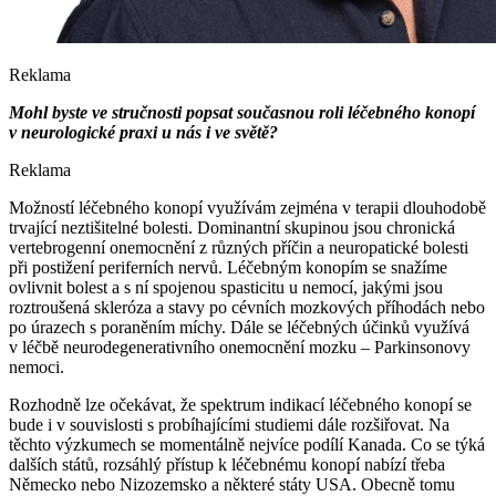
Reklama
Mohl byste ve stručnosti popsat současnou roli léčebného konopí
v neurologické praxi u nás i ve světě?
Reklama
Možností léčebného konopí využívám zejména v terapii dlouhodobě
trvající neztišitelné bolesti. Dominantní skupinou jsou chronická
vertebrogenní onemocnění z různých příčin a neuropatické bolesti
při postižení periferních nervů. Léčebným konopím se snažíme
ovlivnit bolest a s ní spojenou spasticitu u nemocí, jakými jsou
roztroušená skleróza a stavy po cévních mozkových příhodách nebo
po úrazech s poraněním míchy. Dále se léčebných účinků využívá
v léčbě neurodegenerativního onemocnění mozku –⁠ Parkinsonovy
nemoci.
Rozhodně lze očekávat, že spektrum indikací léčebného konopí se
bude i v souvislosti s probíhajícími studiemi dále rozšiřovat. Na
těchto výzkumech se momentálně nejvíce podílí Kanada. Co se týká
dalších států, rozsáhlý přístup k léčebnému konopí nabízí třeba
Německo nebo Nizozemsko a některé státy USA. Obecně tomu