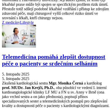
lékařské praxe může být spojen se specifickým profilem rizik úmrtí.
Přestože totiž sdílejí podobné lékařské vzdělání i přístup ke zdrojům
zdravotní péče, mají chirurgové vyšší celkové riziko úmrtí ve
srovnání s lékaři, kteří chirurgy nejsou.
Z medicíny
Lifestyle
Telemedicína pomáhá zlepšit dostupnost
péče o pacienty se srdečním selháním
5. listopadu 2025
5. listopadu 2025
Zkušená kardiologická sestra
Mgr. Monika Černá
a kardiolog
prof. MUDr. Jan Krejčí, Ph.D.
, oba působící ve vedení I. interní
kardioangiologické kliniky LF MU a FN u sv. Anny v Brně (ona
jako vrchní sestra a on jako přednosta), popisují přínos
specializovaných sester a telemedicínských postupů pro zlepšování
kvality a dostupnosti péče o pacienty s kardiologickými diagnózami.