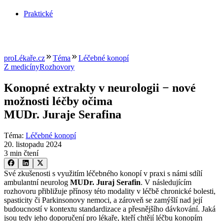
Praktické
proLékaře.cz
Téma
Léčebné konopí
Z medicíny
Rozhovory
Konopné extrakty v neurologii −⁠ nové
možnosti léčby očima
MUDr. Juraje Serafina
Téma
:
Léčebné konopí
20. listopadu 2024
3 min čtení
Své zkušenosti s využitím léčebného konopí v praxi s námi sdílí
ambulantní neurolog
MUDr. Juraj Serafin
. V následujícím
rozhovoru přibližuje přínosy této modality v léčbě chronické bolesti,
spasticity či Parkinsonovy nemoci, a zároveň se zamýšlí nad její
budoucností v kontextu standardizace a přesnějšího dávkování. Jaká
jsou tedy jeho doporučení pro lékaře, kteří chtějí léčbu konopím