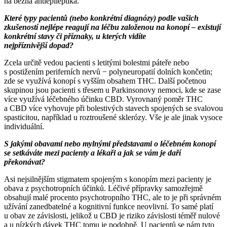
na běžná antiepileptika.
Které typy pacientů (nebo konkrétní diagnózy) podle vašich
zkušeností nejlépe reagují na
léčbu založenou na konopí –⁠ existují
konkrétní stavy či příznaky, u kterých vidíte
nejpříznivější dopad?
Zcela určitě vedou pacienti s letitými bolestmi páteře nebo
s postižením periferních nervů −⁠ polyneuropatií dolních končetin;
zde se využívá konopí s vyšším obsahem THC. Další početnou
skupinou jsou pacienti s třesem u Parkinsonovy nemoci, kde se zase
více využívá léčebného účinku CBD. Vyrovnaný poměr THC
a CBD více vyhovuje při bolestivých stavech spojených se svalovou
spasticitou, například u roztroušené sklerózy. Vše je ale jinak vysoce
individuální.
S jakými obavami nebo mylnými představami o léčebném konopí
se setkáváte mezi pacienty
a lékaři a jak se vám je daří
překonávat?
Asi nejsilnějším stigmatem spojeným s konopím mezi pacienty je
obava z psychotropních účinků. Léčivé přípravky samozřejmě
obsahují malé procento psychotropního THC, ale to je při správném
užívání zanedbatelné a kognitivní funkce neovlivní. To samé platí
u obav ze závislosti, jelikož u CBD je riziko závislosti téměř nulové
a u nízkých dávek THC tomu je podobně. U pacientů se nám tyto