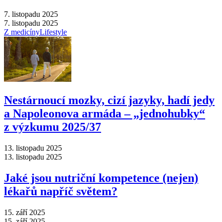
7. listopadu 2025
7. listopadu 2025
Z medicíny
Lifestyle
Nestárnoucí mozky, cizí jazyky, hadí jedy
a Napoleonova armáda –⁠ „jednohubky“
z výzkumu 2025/37
13. listopadu 2025
13. listopadu 2025
Jaké jsou nutriční kompetence (nejen)
lékařů napříč světem?
15. září 2025
15. září 2025