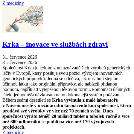
Z medicíny
Krka –⁠ inovace ve službách zdraví
31. července 2026
31. července 2026
Společnost Krka je jedním z nejuznávanějších výrobců generických
léčiv v Evropě, který posiluje svou pozici vývojem inovativních
generických přípravků. Jedná se o léčiva, jež obsahují stejnou
účinnou látku jako originální přípravky, ale nabízejí přidanou
hodnotu, například vylepšenou lékovou formu, kombinaci účinných
látek, jednodušší dávkování nebo dokonalejší systém podávání.
Během sedmi desetiletí se
Krka vyvinula z malé laboratoře
v Novém mestě v mezinárodní farmaceutickou společnost, která
prodává své výrobky ve více než 70 zemích světa. Dnes
společnost vyrábí téměř 20 miliard tablet a tobolek ročně a více
než 800 odborníků se podílí na více než 170 vývojových
projektech.
Z medicíny