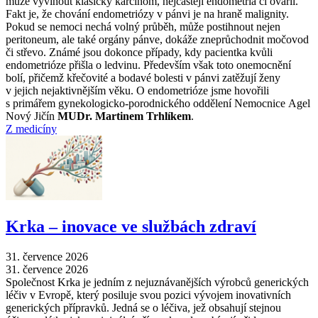
může vyvinout klasický karcinom, nejčastěji endometria či ovarií.
Fakt je, že chování endometriózy v pánvi je na hraně malignity.
Pokud se nemoci nechá volný průběh, může postihnout nejen
peritoneum, ale také orgány pánve, dokáže zneprůchodnit močovod
či střevo. Známé jsou dokonce případy, kdy pacientka kvůli
endometrióze přišla o ledvinu. Především však toto onemocnění
bolí, přičemž křečovité a bodavé bolesti v pánvi zatěžují ženy
v jejich nejaktivnějším věku. O endometrióze jsme hovořili
s primářem gynekologicko-porodnického oddělení Nemocnice Agel
Nový Jičín
MUDr. Martinem Trhlíkem
.
Z medicíny
Krka –⁠ inovace ve službách zdraví
31. července 2026
31. července 2026
Společnost Krka je jedním z nejuznávanějších výrobců generických
léčiv v Evropě, který posiluje svou pozici vývojem inovativních
generických přípravků. Jedná se o léčiva, jež obsahují stejnou