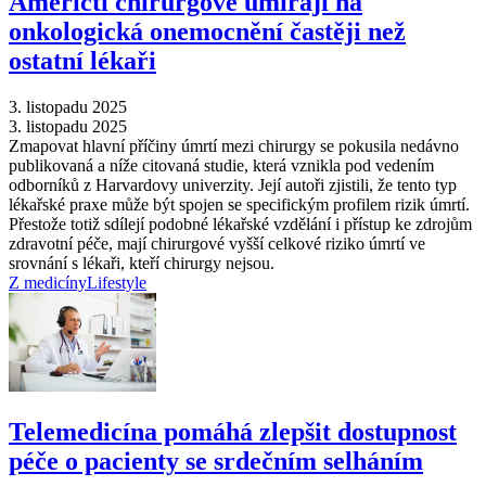
Američtí chirurgové umírají na
onkologická onemocnění častěji než
ostatní lékaři
3. listopadu 2025
3. listopadu 2025
Zmapovat hlavní příčiny úmrtí mezi chirurgy se pokusila nedávno
publikovaná a níže citovaná studie, která vznikla pod vedením
odborníků z Harvardovy univerzity. Její autoři zjistili, že tento typ
lékařské praxe může být spojen se specifickým profilem rizik úmrtí.
Přestože totiž sdílejí podobné lékařské vzdělání i přístup ke zdrojům
zdravotní péče, mají chirurgové vyšší celkové riziko úmrtí ve
srovnání s lékaři, kteří chirurgy nejsou.
Z medicíny
Lifestyle
Telemedicína pomáhá zlepšit dostupnost
péče o pacienty se srdečním selháním