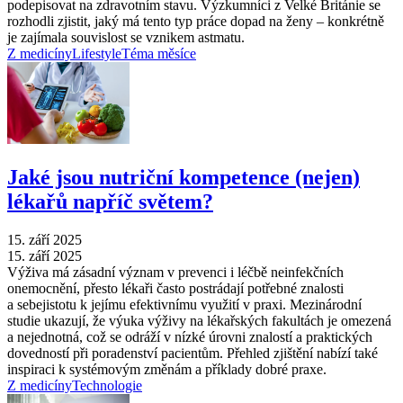
podepisovat na zdravotním stavu. Výzkumníci z Velké Británie se
rozhodli zjistit, jaký má tento typ práce dopad na ženy –⁠ konkrétně
je zajímala souvislost se vznikem astmatu.
Z medicíny
Lifestyle
Téma měsíce
Jaké jsou nutriční kompetence (nejen)
lékařů napříč světem?
15. září 2025
15. září 2025
Výživa má zásadní význam v prevenci i léčbě neinfekčních
onemocnění, přesto lékaři často postrádají potřebné znalosti
a sebejistotu k jejímu efektivnímu využití v praxi. Mezinárodní
studie ukazují, že výuka výživy na lékařských fakultách je omezená
a nejednotná, což se odráží v nízké úrovni znalostí a praktických
dovedností při poradenství pacientům. Přehled zjištění nabízí také
inspiraci k systémovým změnám a příklady dobré praxe.
Z medicíny
Technologie