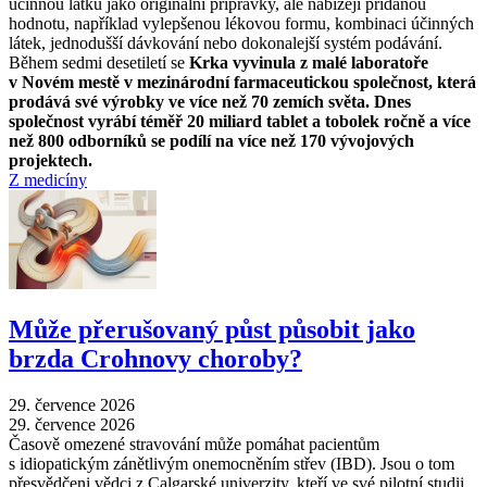
účinnou látku jako originální přípravky, ale nabízejí přidanou
hodnotu, například vylepšenou lékovou formu, kombinaci účinných
látek, jednodušší dávkování nebo dokonalejší systém podávání.
Během sedmi desetiletí se
Krka vyvinula z malé laboratoře
v Novém mestě v mezinárodní farmaceutickou společnost, která
prodává své výrobky ve více než 70 zemích světa. Dnes
společnost vyrábí téměř 20 miliard tablet a tobolek ročně a více
než 800 odborníků se podílí na více než 170 vývojových
projektech.
Z medicíny
Může přerušovaný půst působit jako
brzda Crohnovy choroby?
29. července 2026
29. července 2026
Časově omezené stravování může pomáhat pacientům
s idiopatickým zánětlivým onemocněním střev (IBD). Jsou o tom
přesvědčeni vědci z Calgarské univerzity, kteří ve své pilotní studii