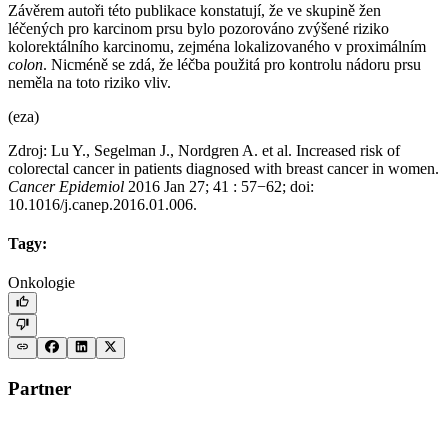
Závěrem autoři této publikace konstatují, že ve skupině žen
léčených pro karcinom prsu bylo pozorováno zvýšené riziko
kolorektálního karcinomu, zejména lokalizovaného v proximálním
colon
. Nicméně se zdá, že léčba použitá pro kontrolu nádoru prsu
neměla na toto riziko vliv.
(eza)
Zdroj: Lu Y., Segelman J., Nordgren A. et al. Increased risk of
colorectal cancer in patients diagnosed with breast cancer in women.
Cancer Epidemiol
2016 Jan 27; 41 : 57−62; doi:
10.1016/j.canep.2016.01.006.
Tagy:
Onkologie
Partner