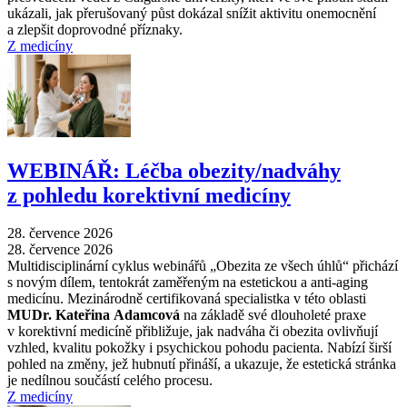
ukázali, jak přerušovaný půst dokázal snížit aktivitu onemocnění
a zlepšit doprovodné příznaky.
Z medicíny
WEBINÁŘ: Léčba obezity/nadváhy
z pohledu korektivní medicíny
28. července 2026
28. července 2026
Multidisciplinární cyklus webinářů „Obezita ze všech úhlů“ přichází
s novým dílem, tentokrát zaměřeným na estetickou a anti-aging
medicínu. Mezinárodně certifikovaná specialistka v této oblasti
MUDr. Kateřina Adamcová
na základě své dlouholeté praxe
v korektivní medicíně přibližuje, jak nadváha či obezita ovlivňují
vzhled, kvalitu pokožky i psychickou pohodu pacienta. Nabízí širší
pohled na změny, jež hubnutí přináší, a ukazuje, že estetická stránka
je nedílnou součástí celého procesu.
Z medicíny