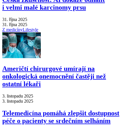
i velmi malé karcinomy prsu
31. října 2025
31. října 2025
Z medicíny
Lifestyle
Američtí chirurgové umírají na
onkologická onemocnění častěji než
ostatní lékaři
3. listopadu 2025
3. listopadu 2025
Telemedicína pomáhá zlepšit dostupnost
péče o pacienty se srdečním selháním