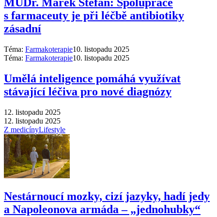
MUDr. Marek Štefan: Spolupráce
s farmaceuty je při léčbě antibiotiky
zásadní
Téma:
Farmakoterapie
10. listopadu 2025
Téma:
Farmakoterapie
10. listopadu 2025
Umělá inteligence pomáhá využívat
stávající léčiva pro nové diagnózy
12. listopadu 2025
12. listopadu 2025
Z medicíny
Lifestyle
Nestárnoucí mozky, cizí jazyky, hadí jedy
a Napoleonova armáda –⁠ „jednohubky“