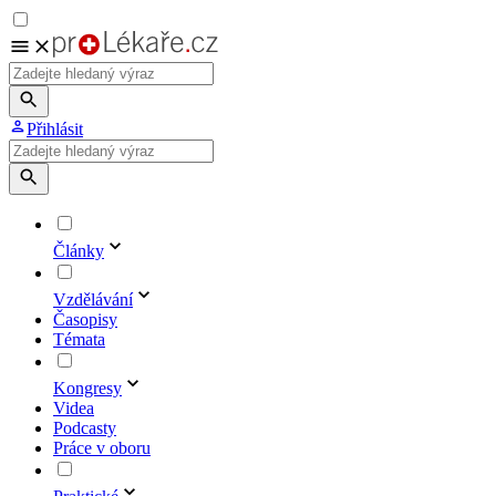
Přihlásit
Články
Vzdělávání
Časopisy
Témata
Kongresy
Videa
Podcasty
Práce v oboru