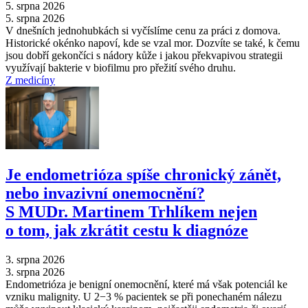
5. srpna 2026
5. srpna 2026
V dnešních jednohubkách si vyčíslíme cenu za práci z domova.
Historické okénko napoví, kde se vzal mor. Dozvíte se také, k čemu
jsou dobří gekončíci s nádory kůže i jakou překvapivou strategii
využívají bakterie v biofilmu pro přežití svého druhu.
Z medicíny
Je endometrióza spíše chronický zánět,
nebo invazivní onemocnění?
S MUDr. Martinem Trhlíkem nejen
o tom, jak zkrátit cestu k diagnóze
3. srpna 2026
3. srpna 2026
Endometrióza je benigní onemocnění, které má však potenciál ke
vzniku malignity. U 2−3 % pacientek se při ponechaném nálezu