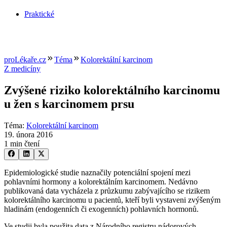
Praktické
proLékaře.cz
Téma
Kolorektální karcinom
Z medicíny
Zvýšené riziko kolorektálního karcinomu
u žen s karcinomem prsu
Téma
:
Kolorektální karcinom
19. února 2016
1 min čtení
Epidemiologické studie naznačily potenciální spojení mezi
pohlavními hormony a kolorektálním karcinomem. Nedávno
publikovaná data vycházela z průzkumu zabývajícího se rizikem
kolorektálního karcinomu u pacientů, kteří byli vystaveni zvýšeným
hladinám (endogenních či exogenních) pohlavních hormonů.
Ve studii byla použita data z Národního registru nádorových