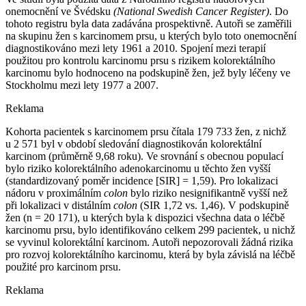
onemocnění ve Švédsku
(National Swedish Cancer Register)
. Do
tohoto registru byla data zadávána prospektivně. Autoři se zaměřili
na skupinu žen s karcinomem prsu, u kterých bylo toto onemocnění
diagnostikováno mezi lety 1961 a 2010. Spojení mezi terapií
použitou pro kontrolu karcinomu prsu s rizikem kolorektálního
karcinomu bylo hodnoceno na podskupině žen, jež byly léčeny ve
Stockholmu mezi lety 1977 a 2007.
Reklama
Kohorta pacientek s karcinomem prsu čítala 179 733 žen, z nichž
u 2 571 byl v období sledování diagnostikován kolorektální
karcinom (průměrně 9,68 roku). Ve srovnání s obecnou populací
bylo riziko kolorektálního adenokarcinomu u těchto žen vyšší
(standardizovaný poměr incidence [SIR] = 1,59). Pro lokalizaci
nádoru v proximálním
colon
bylo riziko nesignifikantně vyšší než
při lokalizaci v distálním
colon
(SIR 1,72 vs. 1,46). V podskupině
žen (n = 20 171), u kterých byla k dispozici všechna data o léčbě
karcinomu prsu, bylo identifikováno celkem 299 pacientek, u nichž
se vyvinul kolorektální karcinom. Autoři nepozorovali žádná rizika
pro rozvoj kolorektálního karcinomu, která by byla závislá na léčbě
použité pro karcinom prsu.
Reklama