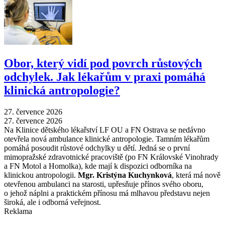
Obor, který vidí pod povrch růstových
odchylek. Jak lékařům v praxi pomáhá
klinická antropologie?
27. července 2026
27. července 2026
Na Klinice dětského lékařství LF OU a FN Ostrava se nedávno
otevřela nová ambulance klinické antropologie. Tamním lékařům
pomáhá posoudit růstové odchylky u dětí. Jedná se o první
mimopražské zdravotnické pracoviště (po FN Královské Vinohrady
a FN Motol a Homolka), kde mají k dispozici odborníka na
klinickou antropologii.
Mgr. Kristýna Kuchynková
, která má nově
otevřenou ambulanci na starosti, upřesňuje přínos svého oboru,
o jehož náplni a praktickém přínosu má mlhavou představu nejen
široká, ale i odborná veřejnost.
Reklama