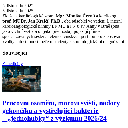
5. listopadu 2025
5. listopadu 2025
Zkušená kardiologická sestra
Mgr. Monika Černá
a kardiolog
prof. MUDr. Jan Krejčí, Ph.D.
, oba působící ve vedení I. interní
kardioangiologické kliniky LF MU a FN u sv. Anny v Brně (ona
jako vrchní sestra a on jako přednosta), popisují přínos
specializovaných sester a telemedicínských postupů pro zlepšování
kvality a dostupnosti péče o pacienty s kardiologickými diagnózami.
Související
Z medicíny
Pracovní osamění, moroví svišti, nádory
gekončíků a vystřelující bakterie
–⁠ „jednohubky“ z výzkumu 2026/24