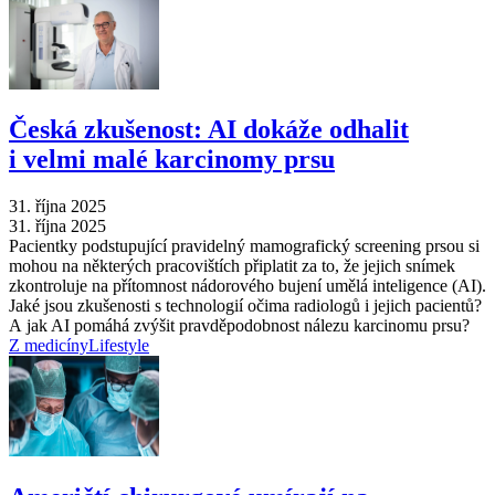
Česká zkušenost: AI dokáže odhalit
i velmi malé karcinomy prsu
31. října 2025
31. října 2025
Pacientky podstupující pravidelný mamografický screening prsou si
mohou na některých pracovištích připlatit za to, že jejich snímek
zkontroluje na přítomnost nádorového bujení umělá inteligence (AI).
Jaké jsou zkušenosti s technologií očima radiologů i jejich pacientů?
A jak AI pomáhá zvýšit pravděpodobnost nálezu karcinomu prsu?
Z medicíny
Lifestyle