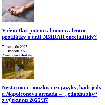
V čem tkví potenciál monovalentní
protilátky u anti-NMDAR encefalitidy?
7. listopadu 2025
7. listopadu 2025
Z medicíny
Lifestyle
Nestárnoucí mozky, cizí jazyky, hadí jedy
a Napoleonova armáda –⁠ „jednohubky“
z výzkumu 2025/37