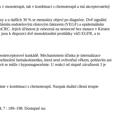
 v monoterapii, tak v kombinaci s chemoterapií a má akceptovatelný
zy a u dalších 30 % se metastázy objeví po diagnóze. Dvě signální
vaskulárním endotelovým růstovým faktorem (VEGF) a epidermálním
y mCRC. Jejich účinnost je omezená na nemocné bez mutace v Kirsten
jsou k dispozici dvě monoklonální protilátky vůči EGFR, a to
 postreceptorové kaskádě. Mechanismem účinku je internalizace
nelineární farmakokinetiku, která není ovlivněná věkem, pohlavím ani
bjevit se může i hypomagnezémie. U reakcí od stupně závažnosti 3 je
inie v kombinaci s chemoterapií. Naopak duální cílená terapie
; 7 : 189–198. Dostupné na: