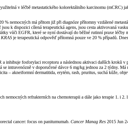
yužitelná v léčbě metastatického kolorektálního karcinomu (mCRC) jak
ž 20 % nemocných má přitom již při diagnóze přítomny vzdálené metastá
ěž jsou k dispozici cílená terapeutická agens, jsou cesta aktivovaná 
látky vůči EGFR, které se nyní dostávají do běžné rutinní praxe léčb
u
KRAS
je terapeutická odpověď přítomná pouze ve 20 % případů. Dnes 
a inhibuje fosforylaci receptoru a následnou aktivaci dalších kroků v
á se intravenózně v doporučené dávce 6 mg⁠/⁠kg jednou za 2 týdny. Má 
icita –⁠ akneiformní dermatitida, erytém, rash, pruritus, suchá kůže, o
nemocných refrakterních na chemoterapii a dále jako terapie 1. i 2. l
lorectal cancer: focus on panitumumab.
Cancer Manag Res
2015 Jun 24