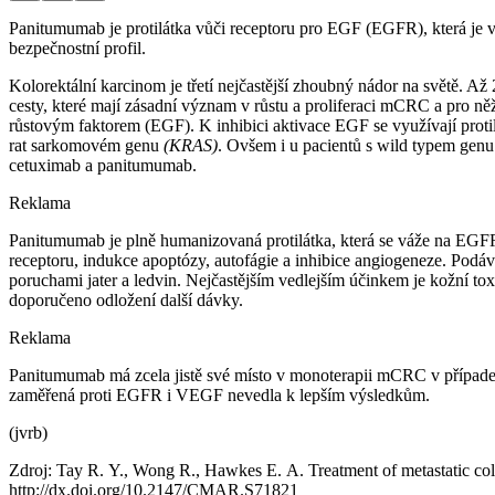
Panitumumab je protilátka vůči receptoru pro EGF (EGFR), která je v
bezpečnostní profil.
Kolorektální karcinom je třetí nejčastější zhoubný nádor na světě. A
cesty, které mají zásadní význam v růstu a proliferaci mCRC a pro n
růstovým faktorem (EGF). K inhibici aktivace EGF se využívají proti
rat sarkomovém genu
(KRAS)
. Ovšem i u pacientů s wild typem gen
cetuximab a panitumumab.
Reklama
Panitumumab je plně humanizovaná protilátka, která se váže na EGFR 
receptoru, indukce apoptózy, autofágie a inhibice angiogeneze. Podáv
poruchami jater a ledvin. Nejčastějším vedlejším účinkem je kožní tox
doporučeno odložení další dávky.
Reklama
Panitumumab má zcela jistě své místo v monoterapii mCRC v případech 
zaměřená proti EGFR i VEGF nevedla k lepším výsledkům.
(jvrb)
Zdroj: Tay R. Y., Wong R., Hawkes E. A. Treatment of metastatic co
http://dx.doi.org/10.2147/CMAR.S71821