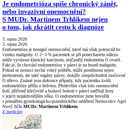
Je endometrióza spíše chronický zánět,
nebo invazivní onemocnění?
S MUDr. Martinem Trhlíkem nejen
o tom, jak zkrátit cestu k diagnóze
3. srpna 2026
3. srpna 2026
Endometrióza je benigní onemocnění, které má však potenciál ke
vzniku malignity. U 2−3 % pacientek se při ponechaném nálezu
může vyvinout klasický karcinom, nejčastěji endometria či ovarií.
Fakt je, že chování endometriózy v pánvi je na hraně malignity.
Pokud se nemoci nechá volný průběh, může postihnout nejen
peritoneum, ale také orgány pánve, dokáže zneprůchodnit močovod
či střevo. Známé jsou dokonce případy, kdy pacientka kvůli
endometrióze přišla o ledvinu. Především však toto onemocnění
bolí, přičemž křečovité a bodavé bolesti v pánvi zatěžují ženy
v jejich nejaktivnějším věku. O endometrióze jsme hovořili
s primářem gynekologicko-porodnického oddělení Nemocnice Agel
Nový Jičín
MUDr. Martinem Trhlíkem
.
Z medicíny