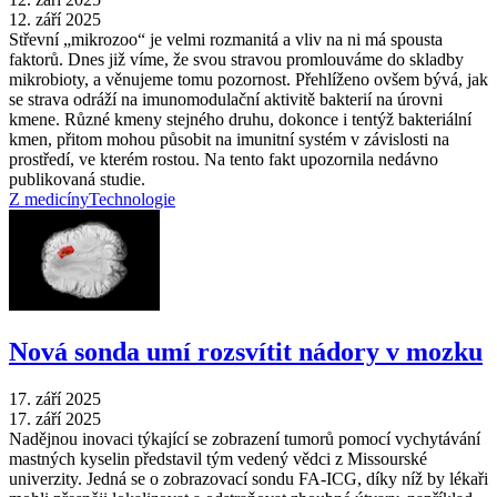
12. září 2025
Střevní „mikrozoo“ je velmi rozmanitá a vliv na ni má spousta
faktorů. Dnes již víme, že svou stravou promlouváme do skladby
mikrobioty, a věnujeme tomu pozornost. Přehlíženo ovšem bývá, jak
se strava odráží na imunomodulační aktivitě bakterií na úrovni
kmene. Různé kmeny stejného druhu, dokonce i tentýž bakteriální
kmen, přitom mohou působit na imunitní systém v závislosti na
prostředí, ve kterém rostou. Na tento fakt upozornila nedávno
publikovaná studie.
Z medicíny
Technologie
Nová sonda umí rozsvítit nádory v mozku
17. září 2025
17. září 2025
Nadějnou inovaci týkající se zobrazení tumorů pomocí vychytávání
mastných kyselin představil tým vedený vědci z Missourské
univerzity. Jedná se o zobrazovací sondu FA-ICG, díky níž by lékaři