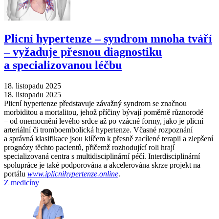
Plicní hypertenze –⁠ syndrom mnoha tváří
–⁠ vyžaduje přesnou diagnostiku
a specializovanou léčbu
18. listopadu 2025
18. listopadu 2025
Plicní hypertenze představuje závažný syndrom se značnou
morbiditou a mortalitou, jehož příčiny bývají poměrně různorodé
–⁠ od onemocnění levého srdce až po vzácné formy, jako je plicní
arteriální či tromboembolická hypertenze. Včasné rozpoznání
a správná klasifikace jsou klíčem k přesně zacílené terapii a zlepšení
prognózy těchto pacientů, přičemž rozhodující roli hrají
specializovaná centra s multidisciplinární péčí. Interdisciplinární
spolupráce je také podporována a akcelerována skrze projekt na
portálu
www.iplicnihypertenze.online
.
Z medicíny