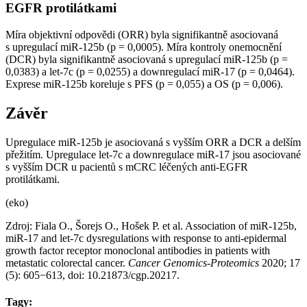
EGFR protilátkami
Míra objektivní odpovědi (ORR) byla signifikantně asociovaná
s upregulací miR-125b (p = 0,0005). Míra kontroly onemocnění
(DCR) byla signifikantně asociovaná s upregulací miR-125b (p =
0,0383) a let-7c (p = 0,0255) a downregulací miR-17 (p = 0,0464).
Exprese miR-125b koreluje s PFS (p = 0,055) a OS (p = 0,006).
Závěr
Upregulace miR-125b je asociovaná s vyšším ORR a DCR a delším
přežitím. Upregulace let-7c a downregulace miR-17 jsou asociované
s vyšším DCR u pacientů s mCRC léčených anti-EGFR
protilátkami.
(eko)
Zdroj: Fiala O., Šorejs O., Hošek P. et al. Association of miR-125b,
miR-17 and let-7c dysregulations with response to anti-epidermal
growth factor receptor monoclonal antibodies in patients with
metastatic colorectal cancer.
Cancer Genomics-Proteomics
2020; 17
(5): 605−613, doi: 10.21873/cgp.20217.
Tagy: