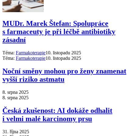
MUDr. Marek Štefan: Spolupráce
s farmaceuty je při léčbě antibiotiky
zásadní
Téma:
Farmakoterapie
10. listopadu 2025
Téma:
Farmakoterapie
10. listopadu 2025
Noční směny mohou pro ženy znamenat
vyšší riziko astmatu
8. srpna 2025
8. srpna 2025
Česká zkušenost: AI dokáže odhalit
i velmi malé karcinomy prsu
31. října 2025