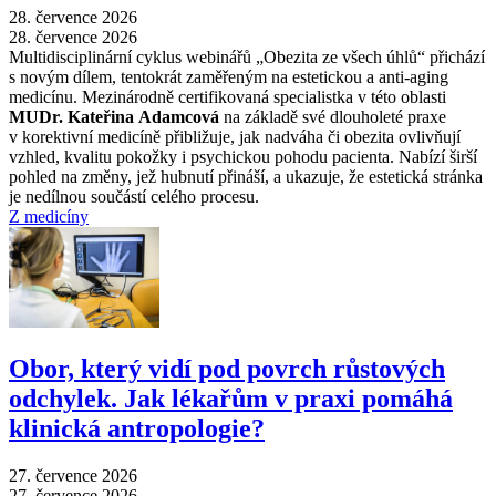
28. července 2026
28. července 2026
Multidisciplinární cyklus webinářů „Obezita ze všech úhlů“ přichází
s novým dílem, tentokrát zaměřeným na estetickou a anti-aging
medicínu. Mezinárodně certifikovaná specialistka v této oblasti
MUDr. Kateřina Adamcová
na základě své dlouholeté praxe
v korektivní medicíně přibližuje, jak nadváha či obezita ovlivňují
vzhled, kvalitu pokožky i psychickou pohodu pacienta. Nabízí širší
pohled na změny, jež hubnutí přináší, a ukazuje, že estetická stránka
je nedílnou součástí celého procesu.
Z medicíny
Obor, který vidí pod povrch růstových
odchylek. Jak lékařům v praxi pomáhá
klinická antropologie?
27. července 2026
27. července 2026