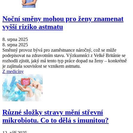
Noční směny mohou pro ženy znamenat
vyšší riziko astmatu
8. srpna 2025
8. srpna 2025
Směnný provoz bývá pro zaměstnance náročný, což se může
podepisovat na zdravotním stavu. Výzkumníci z Velké Británie se
rozhodli zjistit, jaký má tento typ práce dopad na ženy –⁠ konkrétně
je zajímala souvislost se vznikem astmatu.
Z medicíny
Různé složky stravy mění střevní
mikrobiotu. Co to dělá s imunitou?
12. září 2025