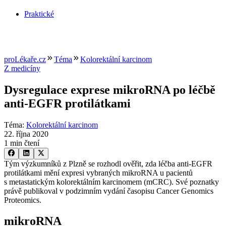
Praktické
proLékaře.cz
Téma
Kolorektální karcinom
Z medicíny
Dysregulace exprese mikroRNA po léčbě
anti-EGFR protilátkami
Téma
:
Kolorektální karcinom
22. října 2020
1 min čtení
Tým výzkumníků z Plzně se rozhodl ověřit, zda léčba anti-EGFR
protilátkami mění expresi vybraných mikroRNA u pacientů
s metastatickým kolorektálním karcinomem (mCRC). Své poznatky
právě publikoval v podzimním vydání časopisu Cancer Genomics
Proteomics.
mikroRNA