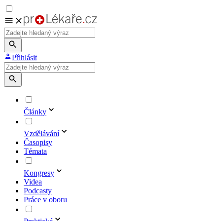
Přihlásit
Články
Vzdělávání
Časopisy
Témata
Kongresy
Videa
Podcasty
Práce v oboru