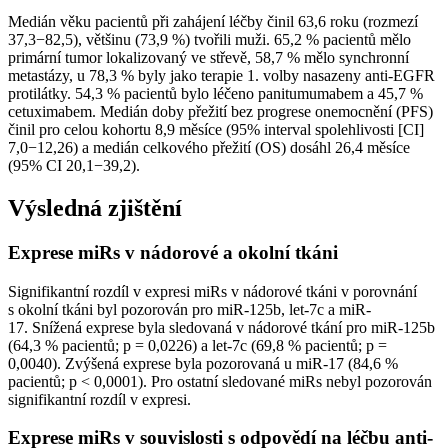
Medián věku pacientů při zahájení léčby činil 63,6 roku (rozmezí
37,3−82,5), většinu (73,9 %) tvořili muži. 65,2 % pacientů mělo
primární tumor lokalizovaný ve střevě, 58,7 % mělo synchronní
metastázy, u 78,3 % byly jako terapie 1. volby nasazeny anti-EGFR
protilátky. 54,3 % pacientů bylo léčeno panitumumabem a 45,7 %
cetuximabem. Medián doby přežití bez progrese onemocnění (PFS)
činil pro celou kohortu 8,9 měsíce (95% interval spolehlivosti [CI]
7,0−12,26) a medián celkového přežití (OS) dosáhl 26,4 měsíce
(95% CI 20,1−39,2).
Výsledná zjištění
Exprese miRs v nádorové a okolní tkáni
Signifikantní rozdíl v expresi miRs v nádorové tkáni v porovnání
s okolní tkáni byl pozorován pro miR-125b, let-7c a miR-
17. Snížená exprese byla sledovaná v nádorové tkání pro miR-125b
(64,3 % pacientů; p = 0,0226) a let-7c (69,8 % pacientů; p =
0,0040). Zvýšená exprese byla pozorovaná u miR-17 (84,6 %
pacientů; p < 0,0001). Pro ostatní sledované miRs nebyl pozorován
signifikantní rozdíl v expresi.
Exprese miRs v souvislosti s odpovědí na léčbu anti-