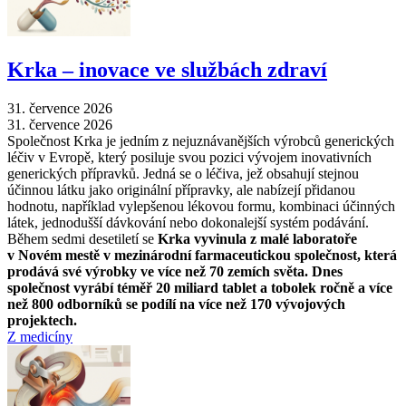
Krka –⁠ inovace ve službách zdraví
31. července 2026
31. července 2026
Společnost Krka je jedním z nejuznávanějších výrobců generických
léčiv v Evropě, který posiluje svou pozici vývojem inovativních
generických přípravků. Jedná se o léčiva, jež obsahují stejnou
účinnou látku jako originální přípravky, ale nabízejí přidanou
hodnotu, například vylepšenou lékovou formu, kombinaci účinných
látek, jednodušší dávkování nebo dokonalejší systém podávání.
Během sedmi desetiletí se
Krka vyvinula z malé laboratoře
v Novém mestě v mezinárodní farmaceutickou společnost, která
prodává své výrobky ve více než 70 zemích světa. Dnes
společnost vyrábí téměř 20 miliard tablet a tobolek ročně a více
než 800 odborníků se podílí na více než 170 vývojových
projektech.
Z medicíny