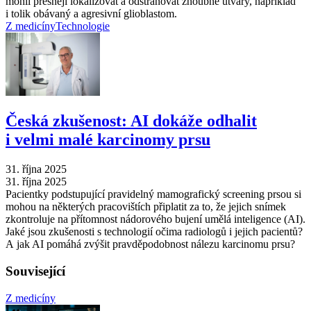
mohli přesněji lokalizovat a odstraňovat zhoubné útvary, například
i tolik obávaný a agresivní glioblastom.
Z medicíny
Technologie
Česká zkušenost: AI dokáže odhalit
i velmi malé karcinomy prsu
31. října 2025
31. října 2025
Pacientky podstupující pravidelný mamografický screening prsou si
mohou na některých pracovištích připlatit za to, že jejich snímek
zkontroluje na přítomnost nádorového bujení umělá inteligence (AI).
Jaké jsou zkušenosti s technologií očima radiologů i jejich pacientů?
A jak AI pomáhá zvýšit pravděpodobnost nálezu karcinomu prsu?
Související
Z medicíny