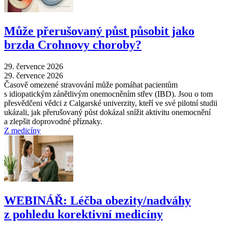
Může přerušovaný půst působit jako
brzda Crohnovy choroby?
29. července 2026
29. července 2026
Časově omezené stravování může pomáhat pacientům
s idiopatickým zánětlivým onemocněním střev (IBD). Jsou o tom
přesvědčeni vědci z Calgarské univerzity, kteří ve své pilotní studii
ukázali, jak přerušovaný půst dokázal snížit aktivitu onemocnění
a zlepšit doprovodné příznaky.
Z medicíny
WEBINÁŘ: Léčba obezity/nadváhy
z pohledu korektivní medicíny