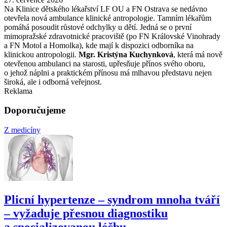
Na Klinice dětského lékařství LF OU a FN Ostrava se nedávno
otevřela nová ambulance klinické antropologie. Tamním lékařům
pomáhá posoudit růstové odchylky u dětí. Jedná se o první
mimopražské zdravotnické pracoviště (po FN Královské Vinohrady
a FN Motol a Homolka), kde mají k dispozici odborníka na
klinickou antropologii.
Mgr. Kristýna Kuchynková
, která má nově
otevřenou ambulanci na starosti, upřesňuje přínos svého oboru,
o jehož náplni a praktickém přínosu má mlhavou představu nejen
široká, ale i odborná veřejnost.
Reklama
Doporučujeme
Z medicíny
Plicní hypertenze –⁠ syndrom mnoha tváří
–⁠ vyžaduje přesnou diagnostiku