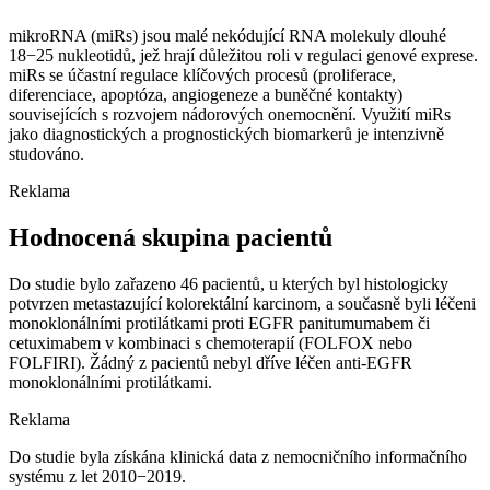
mikroRNA (miRs) jsou malé nekódující RNA molekuly dlouhé
18−25 nukleotidů, jež hrají důležitou roli v regulaci genové exprese.
miRs se účastní regulace klíčových procesů (proliferace,
diferenciace, apoptóza, angiogeneze a buněčné kontakty)
souvisejících s rozvojem nádorových onemocnění. Využití miRs
jako diagnostických a prognostických biomarkerů je intenzivně
studováno.
Reklama
Hodnocená skupina pacientů
Do studie bylo zařazeno 46 pacientů, u kterých byl histologicky
potvrzen metastazující kolorektální karcinom, a současně byli léčeni
monoklonálními protilátkami proti EGFR panitumumabem či
cetuximabem v kombinaci s chemoterapií (FOLFOX nebo
FOLFIRI). Žádný z pacientů nebyl dříve léčen anti-EGFR
monoklonálními protilátkami.
Reklama
Do studie byla získána klinická data z nemocničního informačního
systému z let 2010−2019.