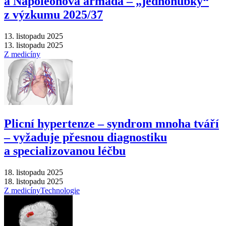
a Napoleonova armáda –⁠ „jednohubky“
z výzkumu 2025/37
13. listopadu 2025
13. listopadu 2025
Z medicíny
Plicní hypertenze –⁠ syndrom mnoha tváří
–⁠ vyžaduje přesnou diagnostiku
a specializovanou léčbu
18. listopadu 2025
18. listopadu 2025
Z medicíny
Technologie