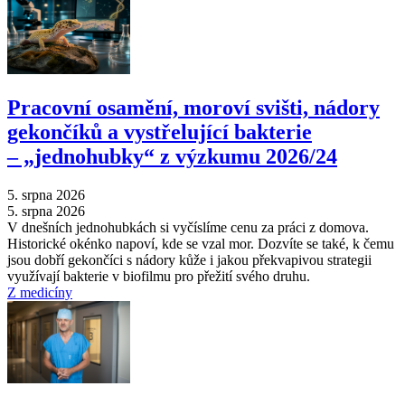
Pracovní osamění, moroví svišti, nádory
gekončíků a vystřelující bakterie
–⁠ „jednohubky“ z výzkumu 2026/24
5. srpna 2026
5. srpna 2026
V dnešních jednohubkách si vyčíslíme cenu za práci z domova.
Historické okénko napoví, kde se vzal mor. Dozvíte se také, k čemu
jsou dobří gekončíci s nádory kůže i jakou překvapivou strategii
využívají bakterie v biofilmu pro přežití svého druhu.
Z medicíny