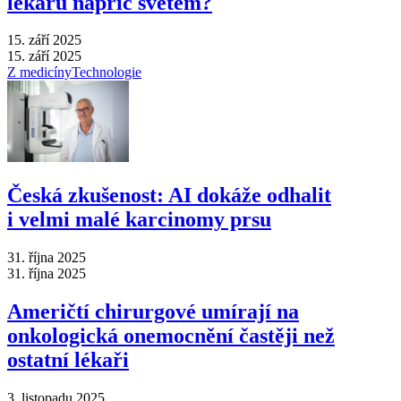
lékařů napříč světem?
15. září 2025
15. září 2025
Z medicíny
Technologie
Česká zkušenost: AI dokáže odhalit
i velmi malé karcinomy prsu
31. října 2025
31. října 2025
Američtí chirurgové umírají na
onkologická onemocnění častěji než
ostatní lékaři
3. listopadu 2025