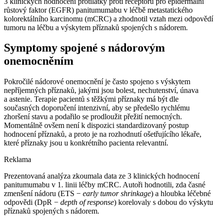
3 klinických hodnocení protilátky proti receptoru pro epidermální
růstový faktor (EGFR) panitumumabu v léčbě metastatického
kolorektálního karcinomu (mCRC) a zhodnotil vztah mezi odpovědí
tumoru na léčbu a výskytem příznaků spojených s nádorem.
Symptomy spojené s nádorovým
onemocněním
Pokročilé nádorové onemocnění je často spojeno s výskytem
nepříjemných příznaků, jakými jsou bolest, nechutenství, únava
a astenie. Terapie pacientů s těžkými příznaky má být dle
současných doporučení intenzivní, aby se předešlo rychlému
zhoršení stavu a podařilo se prodloužit přežití nemocných.
Momentálně ovšem není k dispozici standardizovaný postup
hodnocení příznaků, a proto je na rozhodnutí ošetřujícího lékaře,
které příznaky jsou u konkrétního pacienta relevantní.
Reklama
Prezentovaná analýza zkoumala data ze 3 klinických hodnocení
panitumumabu v 1. linii léčby mCRC. Autoři hodnotili, zda časné
zmenšení nádoru (ETS −⁠
early tumor shrinkage
) a hloubka léčebné
odpovědi (DpR −⁠
depth of response
) korelovaly s dobou do výskytu
příznaků spojených s nádorem.