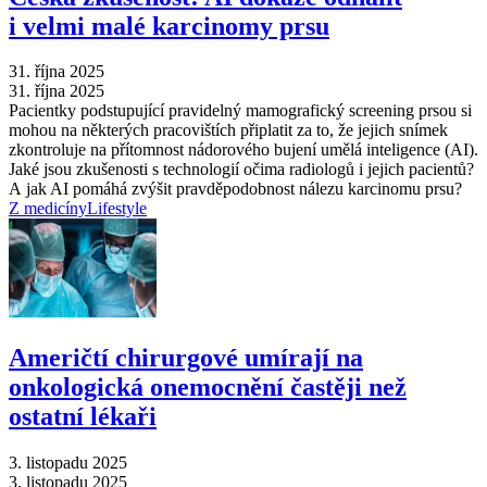
i velmi malé karcinomy prsu
31. října 2025
31. října 2025
Pacientky podstupující pravidelný mamografický screening prsou si
mohou na některých pracovištích připlatit za to, že jejich snímek
zkontroluje na přítomnost nádorového bujení umělá inteligence (AI).
Jaké jsou zkušenosti s technologií očima radiologů i jejich pacientů?
A jak AI pomáhá zvýšit pravděpodobnost nálezu karcinomu prsu?
Z medicíny
Lifestyle
Američtí chirurgové umírají na
onkologická onemocnění častěji než
ostatní lékaři
3. listopadu 2025
3. listopadu 2025