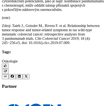
cytoredukčním potenciálem, jako je např. kombinace panitumumabu
s chemoterapií, může oddálit nástup příznaků spojených
s pokročilým nádorovým onemocněním.
(este)
Zdroj: Taieb J., Geissler M., Rivera F. et al. Relationship between
tumor response and tumor-related symptoms in ras wild-type
metastatic colorectal cancer: retrospective analyses from
3 panitumumab trials.
Clin Colorectal Cancer
2019; 18 (4):
245−256.e5, doi: 10.1016/j.clcc.2019.07.009.
Tagy:
Onkologie
Partner