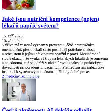
Jaké jsou nutriční kompetence (nejen)
lékařů napříč světem?
15. září 2025
15. září 2025
Výživa má zásadní význam v prevenci i léčbě neinfekčních
onemocnění, přesto lékaři často postrádají potřebné znalosti
a sebejistotu k jejímu efektivnímu využití v praxi. Mezinárodní
studie ukazují, že výuka výživy na lékařských fakultách je omezená
a nejednotná, což se odráží v nízké úrovni znalostí a praktických
dovedností při poradenství pacientům. Přehled zjištění nabízí také
inspiraci k systémovým změnám a příklady dobré praxe.
Z medicíny
Technologie
Česká zkušenost: AI dokáže odhalit