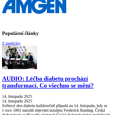
Populární články
Z medicíny
AUDIO: Léčba diabetu prochází
transformací. Co všechno se mění?
14. listopadu 2025
14. listopadu 2025
Světový den diabetu každoročně připadá na 14. listopadu, kdy se
v roce 1891 narodil objevitel inzulinu Frederick Banting. Česká
diabetologie patří podle zástupců České diabetologické společnosti