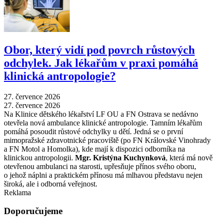
Obor, který vidí pod povrch růstových
odchylek. Jak lékařům v praxi pomáhá
klinická antropologie?
27. července 2026
27. července 2026
Na Klinice dětského lékařství LF OU a FN Ostrava se nedávno
otevřela nová ambulance klinické antropologie. Tamním lékařům
pomáhá posoudit růstové odchylky u dětí. Jedná se o první
mimopražské zdravotnické pracoviště (po FN Královské Vinohrady
a FN Motol a Homolka), kde mají k dispozici odborníka na
klinickou antropologii.
Mgr. Kristýna Kuchynková
, která má nově
otevřenou ambulanci na starosti, upřesňuje přínos svého oboru,
o jehož náplni a praktickém přínosu má mlhavou představu nejen
široká, ale i odborná veřejnost.
Reklama
Doporučujeme