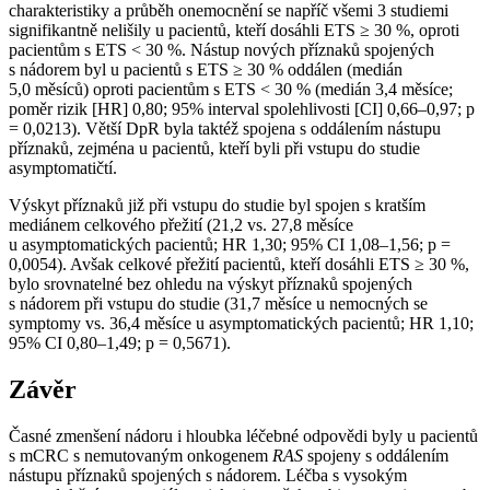
charakteristiky a průběh onemocnění se napříč všemi 3 studiemi
signifikantně nelišily u pacientů, kteří dosáhli ETS ≥ 30 %, oproti
pacientům s ETS < 30 %. Nástup nových příznaků spojených
s nádorem byl u pacientů s ETS ≥ 30 % oddálen (medián
5,0 měsíců) oproti pacientům s ETS < 30 % (medián 3,4 měsíce;
poměr rizik [HR] 0,80; 95% interval spolehlivosti [CI] 0,66–0,97; p
= 0,0213). Větší DpR byla taktéž spojena s oddálením nástupu
příznaků, zejména u pacientů, kteří byli při vstupu do studie
asymptomatičtí.
Výskyt příznaků již při vstupu do studie byl spojen s kratším
mediánem celkového přežití (21,2 vs. 27,8 měsíce
u asymptomatických pacientů; HR 1,30; 95% CI 1,08–1,56; p =
0,0054). Avšak celkové přežití pacientů, kteří dosáhli ETS ≥ 30 %,
bylo srovnatelné bez ohledu na výskyt příznaků spojených
s nádorem při vstupu do studie (31,7 měsíce u nemocných se
symptomy vs. 36,4 měsíce u asymptomatických pacientů; HR 1,10;
95% CI 0,80–1,49; p = 0,5671).
Závěr
Časné zmenšení nádoru i hloubka léčebné odpovědi byly u pacientů
s mCRC s nemutovaným onkogenem
RAS
spojeny s oddálením
nástupu příznaků spojených s nádorem. Léčba s vysokým