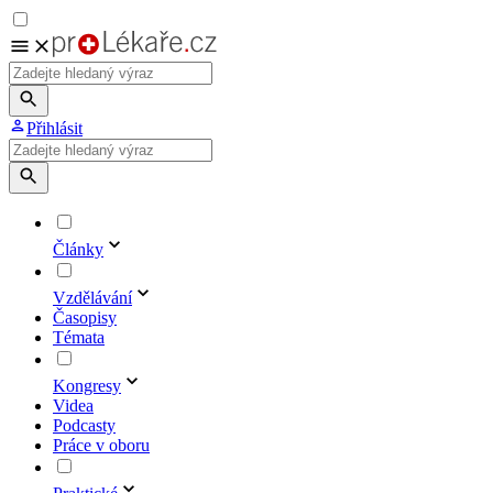
Přihlásit
Články
Vzdělávání
Časopisy
Témata
Kongresy
Videa
Podcasty
Práce v oboru