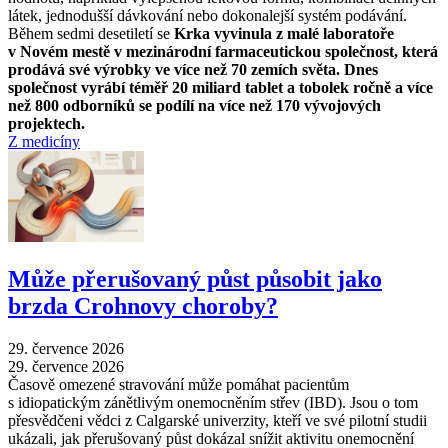
látek, jednodušší dávkování nebo dokonalejší systém podávání.
Během sedmi desetiletí se
Krka vyvinula z malé laboratoře
v Novém mestě v mezinárodní farmaceutickou společnost, která
prodává své výrobky ve více než 70 zemích světa. Dnes
společnost vyrábí téměř 20 miliard tablet a tobolek ročně a více
než 800 odborníků se podílí na více než 170 vývojových
projektech.
Z medicíny
Může přerušovaný půst působit jako
brzda Crohnovy choroby?
29. července 2026
29. července 2026
Časově omezené stravování může pomáhat pacientům
s idiopatickým zánětlivým onemocněním střev (IBD). Jsou o tom
přesvědčeni vědci z Calgarské univerzity, kteří ve své pilotní studii
ukázali, jak přerušovaný půst dokázal snížit aktivitu onemocnění