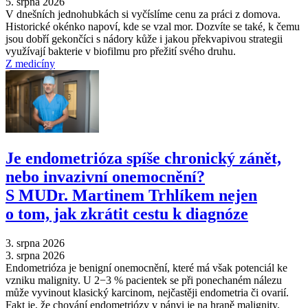
5. srpna 2026
V dnešních jednohubkách si vyčíslíme cenu za práci z domova.
Historické okénko napoví, kde se vzal mor. Dozvíte se také, k čemu
jsou dobří gekončíci s nádory kůže i jakou překvapivou strategii
využívají bakterie v biofilmu pro přežití svého druhu.
Z medicíny
Je endometrióza spíše chronický zánět,
nebo invazivní onemocnění?
S MUDr. Martinem Trhlíkem nejen
o tom, jak zkrátit cestu k diagnóze
3. srpna 2026
3. srpna 2026
Endometrióza je benigní onemocnění, které má však potenciál ke
vzniku malignity. U 2−3 % pacientek se při ponechaném nálezu
může vyvinout klasický karcinom, nejčastěji endometria či ovarií.
Fakt je, že chování endometriózy v pánvi je na hraně malignity.