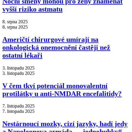
Noční směny mohou pro ženy znamenat
vyšší riziko astmatu
8. srpna 2025
8. srpna 2025
Američtí chirurgové umírají na
onkologická onemocnění častěji než
ostatní lékaři
3. listopadu 2025
3. listopadu 2025
V čem tkví potenciál monovalentní
protilátky u anti-NMDAR encefalitidy?
7. listopadu 2025
7. listopadu 2025
Nestárnoucí mozky, cizí jazyky, hadí jedy
a Napoleonova armáda –⁠ „jednohubky“