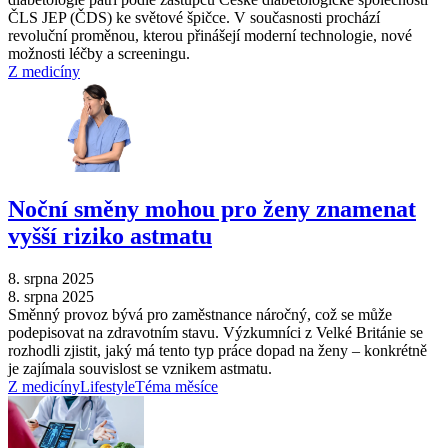
ČLS JEP (ČDS) ke světové špičce. V současnosti prochází
revoluční proměnou, kterou přinášejí moderní technologie, nové
možnosti léčby a screeningu.
Z medicíny
Noční směny mohou pro ženy znamenat
vyšší riziko astmatu
8. srpna 2025
8. srpna 2025
Směnný provoz bývá pro zaměstnance náročný, což se může
podepisovat na zdravotním stavu. Výzkumníci z Velké Británie se
rozhodli zjistit, jaký má tento typ práce dopad na ženy –⁠ konkrétně
je zajímala souvislost se vznikem astmatu.
Z medicíny
Lifestyle
Téma měsíce