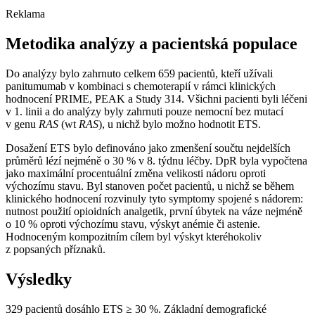
Reklama
Metodika analýzy a pacientská populace
Do analýzy bylo zahrnuto celkem 659 pacientů, kteří užívali
panitumumab v kombinaci s chemoterapií v rámci klinických
hodnocení PRIME, PEAK a Study 314. Všichni pacienti byli léčeni
v 1. linii a do analýzy byly zahrnuti pouze nemocní bez mutací
v genu
RAS
(wt
RAS
), u nichž bylo možno hodnotit ETS.
Dosažení ETS bylo definováno jako zmenšení součtu nejdelších
průměrů lézí nejméně o 30 % v 8. týdnu léčby. DpR byla vypočtena
jako maximální procentuální změna velikosti nádoru oproti
výchozímu stavu. Byl stanoven počet pacientů, u nichž se během
klinického hodnocení rozvinuly tyto symptomy spojené s nádorem:
nutnost použití opioidních analgetik, první úbytek na váze nejméně
o 10 % oproti výchozímu stavu, výskyt anémie či astenie.
Hodnoceným kompozitním cílem byl výskyt kteréhokoliv
z popsaných příznaků.
Výsledky
329 pacientů dosáhlo ETS ≥ 30 %. Základní demografické