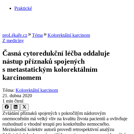
Praktické
proLékaře.cz
Téma
Kolorektální karcinom
Z medicíny
Časná cytoredukční léčba oddaluje
nástup příznaků spojených
s metastatickým kolorektálním
karcinomem
Téma
:
Kolorektální karcinom
21. dubna 2020
1 min čtení
Zvládání příznaků spojených s pokročilým nádorovým
onemocněním má velký vliv na kvalitu života pacientů a ovlivňuje
rozhodnutí o vhodné terapii pro konkrétního nemocného.
Mezinárodní kolektiv autorů provedl retrospektivní analýzu