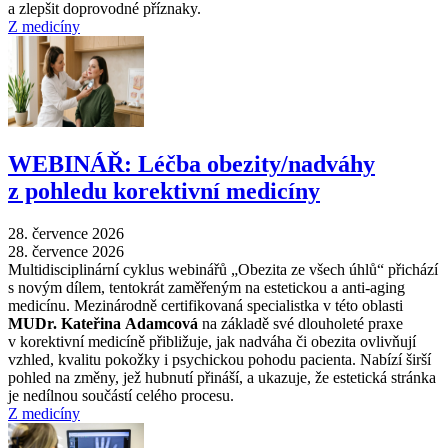
a zlepšit doprovodné příznaky.
Z medicíny
WEBINÁŘ: Léčba obezity/nadváhy
z pohledu korektivní medicíny
28. července 2026
28. července 2026
Multidisciplinární cyklus webinářů „Obezita ze všech úhlů“ přichází
s novým dílem, tentokrát zaměřeným na estetickou a anti-aging
medicínu. Mezinárodně certifikovaná specialistka v této oblasti
MUDr. Kateřina Adamcová
na základě své dlouholeté praxe
v korektivní medicíně přibližuje, jak nadváha či obezita ovlivňují
vzhled, kvalitu pokožky i psychickou pohodu pacienta. Nabízí širší
pohled na změny, jež hubnutí přináší, a ukazuje, že estetická stránka
je nedílnou součástí celého procesu.
Z medicíny