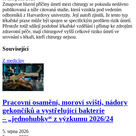
Zmapovat hlavní příčiny úmrtí mezi chirurgy se pokusila nedávno
publikovaná a níže citovaná studie, která vznikla pod vedením
odborníků z Harvardovy univerzity. Její autoři zjistili, že tento typ
lékařské praxe může být spojen se specifickým profilem rizik úmrtí.
Přestože totiž sdílejí podobné lékařské vzdělání i přístup ke zdrojům
zdravotní péče, mají chirurgové vyšší celkové riziko úmrtí ve
srovnání s lékaři, kteří chirurgy nejsou.
Související
Z medicíny
Pracovní osamění, moroví svišti, nádory
gekončíků a vystřelující bakterie
–⁠ „jednohubky“ z výzkumu 2026/24
5. srpna 2026