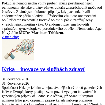
Pokud se nemoci nechá volný průběh, může postihnout nejen
peritoneum, ale také orgány pánve, dokáže zneprůchodnit močovod
či střevo. Známé jsou dokonce případy, kdy pacientka kvůli
endometrióze přišla o ledvinu. Především však toto onemocnění
bolí, přičemž křečovité a bodavé bolesti v pánvi zatěžují ženy
v jejich nejaktivnějším věku. O endometrióze jsme hovořili
s primářem gynekologicko-porodnického oddělení Nemocnice Agel
Nový Jičín
MUDr. Martinem Trhlíkem
.
Z medicíny
Krka –⁠ inovace ve službách zdraví
31. července 2026
31. července 2026
Společnost Krka je jedním z nejuznávanějších výrobců generických
léčiv v Evropě, který posiluje svou pozici vývojem inovativních
generických přípravků. Jedná se o léčiva, jež obsahují stejnou
účinnou látku jako originální přípravky, ale nabízejí přidanou
hodnotu, například vylepšenou lékovou formu, kombinaci účinných