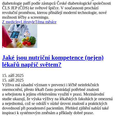
diabetologie patří podle zástupců České diabetologické společnosti
ČLS JEP (ČDS) ke světové špičce. V současnosti prochází
revoluční proměnou, kterou přinášejí moderní technologie, nové
možnosti léčby a screeningu.
Z medicíny
Lifestyle
Téma měsíce
Jaké jsou nutriční kompetence (nejen)
lékařů napříč světem?
15. září 2025
15. září 2025
Výživa má zásadní význam v prevenci i léčbě neinfekčních
onemocnění, přesto lékaři často postrádají potřebné znalosti
a sebejistotu k jejímu efektivnímu využití v praxi. Mezinárodní
studie ukazují, že výuka výživy na lékařských fakultách je omezená
a nejednotná, což se odráží v nízké úrovni znalostí a praktických
dovedností při poradenství pacientům. Přehled zjištění nabízí také
inspiraci k systémovým změnám a příklady dobré praxe.