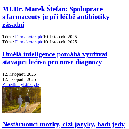
MUDr. Marek Štefan: Spolupráce
s farmaceuty je při léčbě antibiotiky
zásadní
Téma:
Farmakoterapie
10. listopadu 2025
Téma:
Farmakoterapie
10. listopadu 2025
Umělá inteligence pomáhá využívat
stávající léčiva pro nové diagnózy
12. listopadu 2025
12. listopadu 2025
Z medicíny
Lifestyle
Nestárnoucí mozky, cizí jazyky, hadí jedy