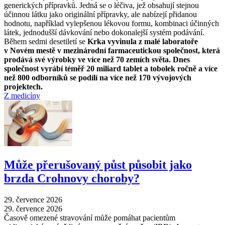
generických přípravků. Jedná se o léčiva, jež obsahují stejnou
účinnou látku jako originální přípravky, ale nabízejí přidanou
hodnotu, například vylepšenou lékovou formu, kombinaci účinných
látek, jednodušší dávkování nebo dokonalejší systém podávání.
Během sedmi desetiletí se
Krka vyvinula z malé laboratoře
v Novém mestě v mezinárodní farmaceutickou společnost, která
prodává své výrobky ve více než 70 zemích světa. Dnes
společnost vyrábí téměř 20 miliard tablet a tobolek ročně a více
než 800 odborníků se podílí na více než 170 vývojových
projektech.
Z medicíny
Může přerušovaný půst působit jako
brzda Crohnovy choroby?
29. července 2026
29. července 2026
Časově omezené stravování může pomáhat pacientům