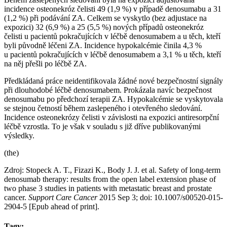
incidence osteonekróz čelisti 49 (1,9 %) v případě denosumabu a 31
(1,2 %) při podávání ZA. Celkem se vyskytlo (bez adjustace na
expozici) 32 (6,9 %) a 25 (5,5 %) nových případů osteonekróz
čelisti u pacientů pokračujících v léčbě denosumabem a u těch, kteří
byli původně léčeni ZA. Incidence hypokalcémie činila 4,3 %
u pacientů pokračujících v léčbě denosumabem a 3,1 % u těch, kteří
na něj přešli po léčbě ZA.
Předkládaná práce neidentifikovala žádné nové bezpečnostní signály
při dlouhodobé léčbě denosumabem. Prokázala navíc bezpečnost
denosumabu po předchozí terapii ZA. Hypokalcémie se vyskytovala
se stejnou četností během zaslepeného i otevřeného sledování.
Incidence osteonekrózy čelisti v závislosti na expozici antiresorpční
léčbě vzrostla. To je však v souladu s již dříve publikovanými
výsledky.
(the)
Zdroj: Stopeck A. T., Fizazi K., Body J. J. et al. Safety of long-term
denosumab therapy: results from the open label extension phase of
two phase 3 studies in patients with metastatic breast and prostate
cancer.
Support Care Cancer
2015 Sep 3; doi: 10.1007/s00520-015-
2904-5 [Epub ahead of print].
Tagy: