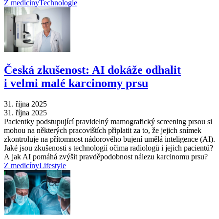
Z medicíny
Technologie
Česká zkušenost: AI dokáže odhalit
i velmi malé karcinomy prsu
31. října 2025
31. října 2025
Pacientky podstupující pravidelný mamografický screening prsou si
mohou na některých pracovištích připlatit za to, že jejich snímek
zkontroluje na přítomnost nádorového bujení umělá inteligence (AI).
Jaké jsou zkušenosti s technologií očima radiologů i jejich pacientů?
A jak AI pomáhá zvýšit pravděpodobnost nálezu karcinomu prsu?
Z medicíny
Lifestyle