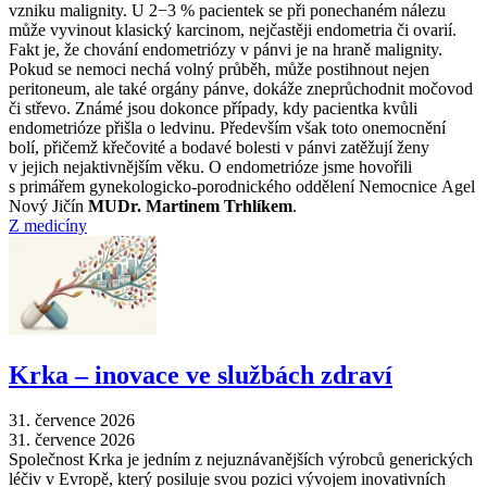
vzniku malignity. U 2−3 % pacientek se při ponechaném nálezu
může vyvinout klasický karcinom, nejčastěji endometria či ovarií.
Fakt je, že chování endometriózy v pánvi je na hraně malignity.
Pokud se nemoci nechá volný průběh, může postihnout nejen
peritoneum, ale také orgány pánve, dokáže zneprůchodnit močovod
či střevo. Známé jsou dokonce případy, kdy pacientka kvůli
endometrióze přišla o ledvinu. Především však toto onemocnění
bolí, přičemž křečovité a bodavé bolesti v pánvi zatěžují ženy
v jejich nejaktivnějším věku. O endometrióze jsme hovořili
s primářem gynekologicko-porodnického oddělení Nemocnice Agel
Nový Jičín
MUDr. Martinem Trhlíkem
.
Z medicíny
Krka –⁠ inovace ve službách zdraví
31. července 2026
31. července 2026
Společnost Krka je jedním z nejuznávanějších výrobců generických
léčiv v Evropě, který posiluje svou pozici vývojem inovativních