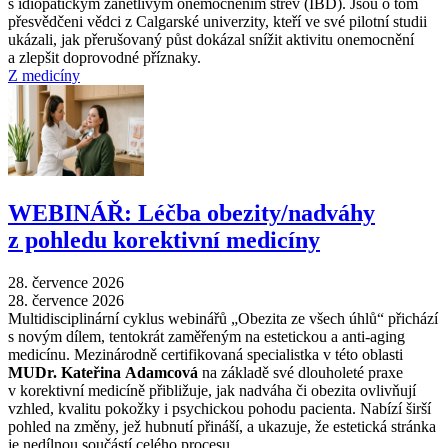
s idiopatickým zánětlivým onemocněním střev (IBD). Jsou o tom
přesvědčeni vědci z Calgarské univerzity, kteří ve své pilotní studii
ukázali, jak přerušovaný půst dokázal snížit aktivitu onemocnění
a zlepšit doprovodné příznaky.
Z medicíny
WEBINÁŘ: Léčba obezity/nadváhy
z pohledu korektivní medicíny
28. července 2026
28. července 2026
Multidisciplinární cyklus webinářů „Obezita ze všech úhlů“ přichází
s novým dílem, tentokrát zaměřeným na estetickou a anti-aging
medicínu. Mezinárodně certifikovaná specialistka v této oblasti
MUDr. Kateřina Adamcová
na základě své dlouholeté praxe
v korektivní medicíně přibližuje, jak nadváha či obezita ovlivňují
vzhled, kvalitu pokožky i psychickou pohodu pacienta. Nabízí širší
pohled na změny, jež hubnutí přináší, a ukazuje, že estetická stránka
je nedílnou součástí celého procesu.