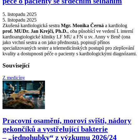
péče o pacienty se srdečním selháním
5. listopadu 2025
5. listopadu 2025
Zkušená kardiologická sestra
Mgr. Monika Černá
a kardiolog
prof. MUDr. Jan Krejčí, Ph.D.
, oba působící ve vedení I. interní
kardioangiologické kliniky LF MU a FN u sv. Anny v Brně (ona
jako vrchní sestra a on jako přednosta), popisují přínos
specializovaných sester a telemedicínských postupů pro zlepšování
kvality a dostupnosti péče o pacienty s kardiologickými diagnózami.
Související
Z medicíny
Pracovní osamění, moroví svišti, nádory
gekončíků a vystřelující bakterie
–⁠ „jednohubky“ z výzkumu 2026/24