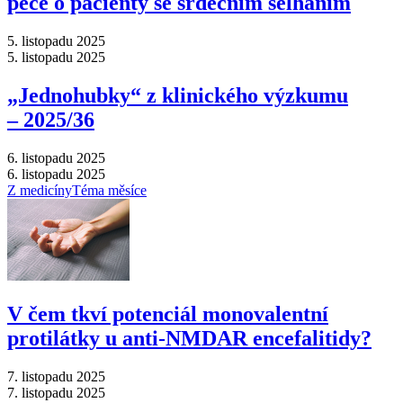
péče o pacienty se srdečním selháním
5. listopadu 2025
5. listopadu 2025
„Jednohubky“ z klinického výzkumu
–⁠ 2025/36
6. listopadu 2025
6. listopadu 2025
Z medicíny
Téma měsíce
V čem tkví potenciál monovalentní
protilátky u anti-NMDAR encefalitidy?
7. listopadu 2025
7. listopadu 2025