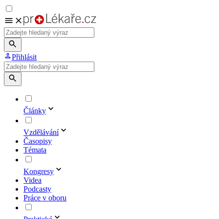
Přihlásit
Články
Vzdělávání
Časopisy
Témata
Kongresy
Videa
Podcasty
Práce v oboru