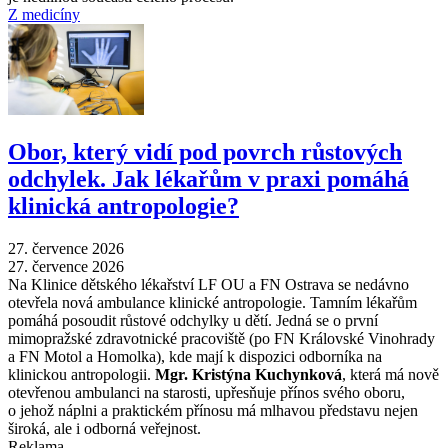
Z medicíny
Obor, který vidí pod povrch růstových
odchylek. Jak lékařům v praxi pomáhá
klinická antropologie?
27. července 2026
27. července 2026
Na Klinice dětského lékařství LF OU a FN Ostrava se nedávno
otevřela nová ambulance klinické antropologie. Tamním lékařům
pomáhá posoudit růstové odchylky u dětí. Jedná se o první
mimopražské zdravotnické pracoviště (po FN Královské Vinohrady
a FN Motol a Homolka), kde mají k dispozici odborníka na
klinickou antropologii.
Mgr. Kristýna Kuchynková
, která má nově
otevřenou ambulanci na starosti, upřesňuje přínos svého oboru,
o jehož náplni a praktickém přínosu má mlhavou představu nejen
široká, ale i odborná veřejnost.
Reklama