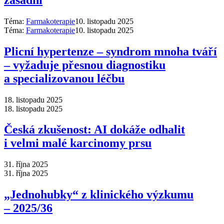
Téma:
Farmakoterapie
10. listopadu 2025
Téma:
Farmakoterapie
10. listopadu 2025
Plicní hypertenze –⁠ syndrom mnoha tváří
–⁠ vyžaduje přesnou diagnostiku
a specializovanou léčbu
18. listopadu 2025
18. listopadu 2025
Česká zkušenost: AI dokáže odhalit
i velmi malé karcinomy prsu
31. října 2025
31. října 2025
„Jednohubky“ z klinického výzkumu
–⁠ 2025/36