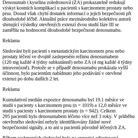
Denosumab i kyselina zoledronová (ZA) prokazatelně redukují
výskyt kostních komplikací u pacientů s karcinomem prostaty nebo
prsu. Dosud však chybí dostatek informací o jejich bezpečnosti při
dlouhodobé léčbě. Aktuální práce mezinárodního kolektivu autorů
shrnující výsledky otevřených extenzí dvou studií fáze III se
zaměřila na hodnocení dlouhodobé bezpečnosti denosumabu.
Reklama
Sledováni byli pacienti s metastatickým karcinomem prsu nebo
prostaty léčení ve dvojitě zaslepeném režimu denosumabem
(120 mg každé 4 týdny subkutánně) nebo ZA (4 mg každé 4 týdny
intravenózně). Protože se v případě denosumabu prokázala vyšší
účinnost, bylo pacientům nabídnuto jeho podávání v otevřené
extenzi po dobu dalších 2 let.
Reklama
Kumulativní medián expozice denosumabu byl 19,1 měsíce ve
studii s pacienty s karcinomem prsu (n = 1019) a 12,0 měsíce ve
studii s pacienty s karcinomem prostaty (n = 942). Celkem
295 pacientů bylo denosumabem léčeno více než 3 roky. V průběhu
otevřeného sledování nebyly identifikovány žádné nové
bezpečnostní signály, a to ani u pacientů původně léčených ZA.
Během zaslepených sledování byla na expozici adjustovaná