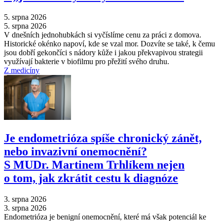
5. srpna 2026
5. srpna 2026
V dnešních jednohubkách si vyčíslíme cenu za práci z domova.
Historické okénko napoví, kde se vzal mor. Dozvíte se také, k čemu
jsou dobří gekončíci s nádory kůže i jakou překvapivou strategii
využívají bakterie v biofilmu pro přežití svého druhu.
Z medicíny
Je endometrióza spíše chronický zánět,
nebo invazivní onemocnění?
S MUDr. Martinem Trhlíkem nejen
o tom, jak zkrátit cestu k diagnóze
3. srpna 2026
3. srpna 2026
Endometrióza je benigní onemocnění, které má však potenciál ke