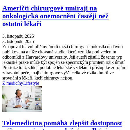
Američtí chirurgové umírají na
onkologická onemocnění častěji než
ostatní lékaři
3. listopadu 2025
3. listopadu 2025
Zmapovat hlavní příčiny úmrtí mezi chirurgy se pokusila nedávno
publikovaná a níže citovaná studie, která vznikla pod vedením
odborníků z Harvardovy univerzity. Její autoři zjistili, že tento typ
lékařské praxe může být spojen se specifickým profilem rizik úmrtí.
Přestože totiž sdílejí podobné lékařské vzdělání i přístup ke zdrojům
zdravotní péče, mají chirurgové vyšší celkové riziko úmrtí ve
srovnání s lékaři, kteří chirurgy nejsou.
Z medicíny
Lifestyle
Telemedicína pomáhá zlepšit dostupnost