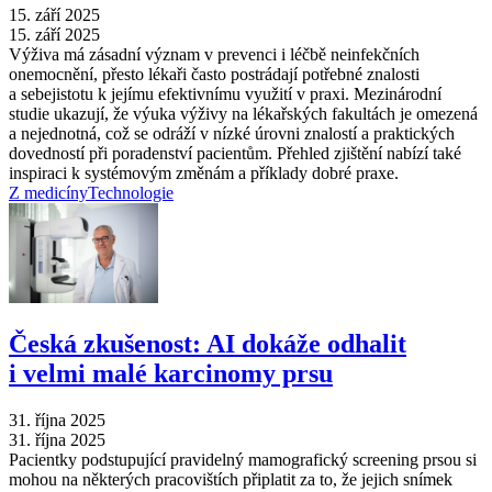
15. září 2025
15. září 2025
Výživa má zásadní význam v prevenci i léčbě neinfekčních
onemocnění, přesto lékaři často postrádají potřebné znalosti
a sebejistotu k jejímu efektivnímu využití v praxi. Mezinárodní
studie ukazují, že výuka výživy na lékařských fakultách je omezená
a nejednotná, což se odráží v nízké úrovni znalostí a praktických
dovedností při poradenství pacientům. Přehled zjištění nabízí také
inspiraci k systémovým změnám a příklady dobré praxe.
Z medicíny
Technologie
Česká zkušenost: AI dokáže odhalit
i velmi malé karcinomy prsu
31. října 2025
31. října 2025
Pacientky podstupující pravidelný mamografický screening prsou si
mohou na některých pracovištích připlatit za to, že jejich snímek