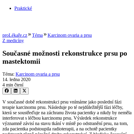
Praktické
proLékaře.cz
Téma
Karcinom ovaria a prsu
Z medicíny
Současné možnosti rekonstrukce prsu po
mastektomii
Téma
:
Karcinom ovaria a prsu
14. ledna 2020
4 min čtení
V současné době rekonstrukci prsu vnímáme jako poslední fázi
terapie karcinomu prsu. Následuje po té nejdůležitější fázi léčby,
která se soustřeďuje na záchranu života pacientky a nikdy by neměla
interferovat s léčbou karcinomu prsu. Výsledek rekonstrukce
významně závisí na stavu tkání v místě po odstranění prsu, na tom,
zda pacientka podstoupila radioterapii, a na ochotě pacientky