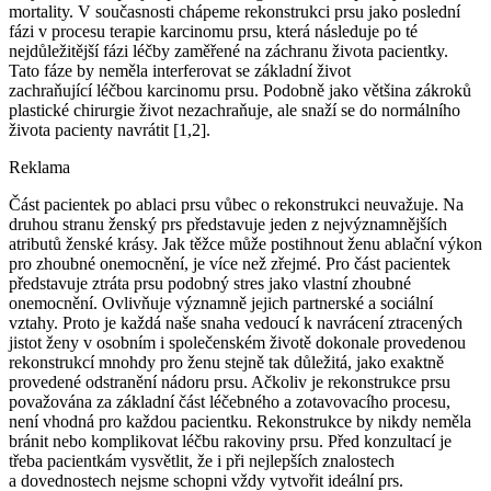
mortality. V současnosti chápeme rekonstrukci prsu jako poslední
fázi v procesu terapie karcinomu prsu, která následuje po té
nejdůležitější fázi léčby zaměřené na záchranu života pacientky.
Tato fáze by neměla interferovat se základní život
zachraňující léčbou karcinomu prsu. Podobně jako většina zákroků
plastické chirurgie život nezachraňuje, ale snaží se do normálního
života pacienty navrátit [1,2].
Reklama
Část pacientek po ablaci prsu vůbec o rekonstrukci neuvažuje. Na
druhou stranu ženský prs představuje jeden z nejvýznamnějších
atributů ženské krásy. Jak těžce může postihnout ženu ablační výkon
pro zhoubné onemocnění, je více než zřejmé. Pro část pacientek
představuje ztráta prsu podobný stres jako vlastní zhoubné
onemocnění. Ovlivňuje významně jejich partnerské a sociální
vztahy. Proto je každá naše snaha vedoucí k navrácení ztracených
jistot ženy v osobním i společenském životě dokonale provedenou
rekonstrukcí mnohdy pro ženu stejně tak důležitá, jako exaktně
provedené odstranění nádoru prsu. Ačkoliv je rekonstrukce prsu
považována za základní část léčebného a zotavovacího procesu,
není vhodná pro každou pacientku. Rekonstrukce by nikdy neměla
bránit nebo komplikovat léčbu rakoviny prsu. Před konzultací je
třeba pacientkám vysvětlit, že i při nejlepších znalostech
a dovednostech nejsme schopni vždy vytvořit ideální prs.