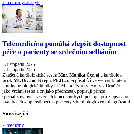
Z medicíny
Lifestyle
Telemedicína pomáhá zlepšit dostupnost
péče o pacienty se srdečním selháním
5. listopadu 2025
5. listopadu 2025
Zkušená kardiologická sestra
Mgr. Monika Černá
a kardiolog
prof. MUDr. Jan Krejčí, Ph.D.
, oba působící ve vedení I. interní
kardioangiologické kliniky LF MU a FN u sv. Anny v Brně (ona
jako vrchní sestra a on jako přednosta), popisují přínos
specializovaných sester a telemedicínských postupů pro zlepšování
kvality a dostupnosti péče o pacienty s kardiologickými diagnózami.
Související
Z medicíny