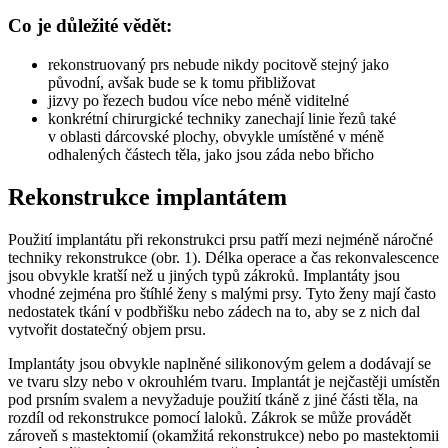
Co je důležité vědět:
rekonstruovaný prs nebude nikdy pocitově stejný jako
původní, avšak bude se k tomu přibližovat
jizvy po řezech budou více nebo méně viditelné
konkrétní chirurgické techniky zanechají linie řezů také
v oblasti dárcovské plochy, obvykle umístěné v méně
odhalených částech těla, jako jsou záda nebo břicho
Rekonstrukce implantátem
Použití implantátu při rekonstrukci prsu patří mezi nejméně náročné
techniky rekonstrukce (obr. 1). Délka operace a čas rekonvalescence
jsou obvykle kratší než u jiných typů zákroků. Implantáty jsou
vhodné zejména pro štíhlé ženy s malými prsy. Tyto ženy mají často
nedostatek tkání v podbřišku nebo zádech na to, aby se z nich dal
vytvořit dostatečný objem prsu.
Implantáty jsou obvykle naplněné silikonovým gelem a dodávají se
ve tvaru slzy nebo v okrouhlém tvaru. Implantát je nejčastěji umístěn
pod prsním svalem a nevyžaduje použití tkáně z jiné části těla, na
rozdíl od rekonstrukce pomocí laloků. Zákrok se může provádět
zároveň s mastektomií (okamžitá rekonstrukce) nebo po mastektomii