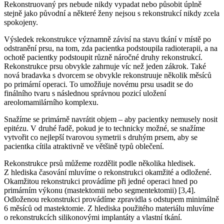
Rekonstruovaný prs nebude nikdy vypadat nebo působit úplně
stejně jako původní a některé ženy nejsou s rekonstrukcí nikdy zcela
spokojeny.
Výsledek rekonstrukce významně závisí na stavu tkání v místě po
odstranění prsu, na tom, zda pacientka podstoupila radioterapii, a na
ochotě pacientky podstoupit různě náročné druhy rekonstrukcí.
Rekonstrukce prsu obvykle zahrnuje víc než jeden zákrok. Také
nová bradavka s dvorcem se obvykle rekonstruuje několik měsíců
po primární operaci. To umožňuje novému prsu usadit se do
finálního tvaru s následnou správnou pozicí uložení
areolomamilárního komplexu.
Snažíme se primárně navrátit objem –⁠ aby pacientky nemusely nosit
epitézu. V druhé řadě, pokud je to technicky možné, se snažíme
vytvořit co nejlepší tvarovou symetrii s druhým prsem, aby se
pacientka cítila atraktivně ve většině typů oblečení.
Rekonstrukce prsů můžeme rozdělit podle několika hledisek.
Z hlediska časování mluvíme o rekonstrukci okamžité a odložené.
Okamžitou rekonstrukci provádíme při jedné operaci hned po
primárním výkonu (mastektomii nebo segmentektomii) [3,4].
Odloženou rekonstrukci provádíme zpravidla s odstupem minimálně
6 měsíců od mastektomie. Z hlediska použitého materiálu mluvíme
o rekonstrukcích silikonovými implantáty a vlastní tkání.