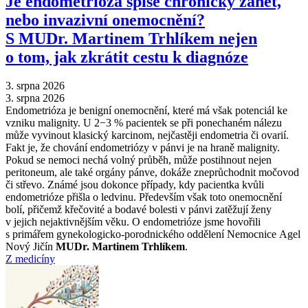
Je endometrióza spíše chronický zánět,
nebo invazivní onemocnění?
S MUDr. Martinem Trhlíkem nejen
o tom, jak zkrátit cestu k diagnóze
3. srpna 2026
3. srpna 2026
Endometrióza je benigní onemocnění, které má však potenciál ke
vzniku malignity. U 2−3 % pacientek se při ponechaném nálezu
může vyvinout klasický karcinom, nejčastěji endometria či ovarií.
Fakt je, že chování endometriózy v pánvi je na hraně malignity.
Pokud se nemoci nechá volný průběh, může postihnout nejen
peritoneum, ale také orgány pánve, dokáže zneprůchodnit močovod
či střevo. Známé jsou dokonce případy, kdy pacientka kvůli
endometrióze přišla o ledvinu. Především však toto onemocnění
bolí, přičemž křečovité a bodavé bolesti v pánvi zatěžují ženy
v jejich nejaktivnějším věku. O endometrióze jsme hovořili
s primářem gynekologicko-porodnického oddělení Nemocnice Agel
Nový Jičín
MUDr. Martinem Trhlíkem
.
Z medicíny