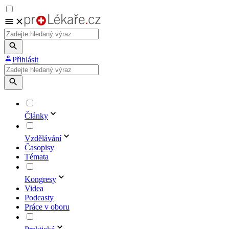
Přihlásit
Články
Vzdělávání
Časopisy
Témata
Kongresy
Videa
Podcasty
Práce v oboru