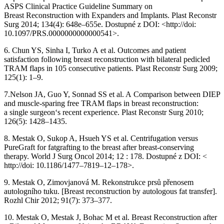
ASPS Clinical Practice Guideline Summary on
Breast Reconstruction with Expanders and Implants. Plast Reconstr
Surg 2014; 134(4): 648e–655e. Dostupné z DOI: <http://doi:
10.1097/PRS.0000000000000541>.
6. Chun YS, Sinha I, Turko A et al. Outcomes and patient
satisfaction following breast reconstruction with bilateral pedicled
TRAM flaps in 105 consecutive patients. Plast Reconstr Surg 2009;
125(1): 1–9.
7.Nelson JA, Guo Y, Sonnad SS et al. A Comparison between DIEP
and muscle-sparing free TRAM flaps in breast reconstruction:
a single surgeon‘s recent experience. Plast Reconstr Surg 2010;
126(5): 1428–1435.
8. Mestak O, Sukop A, Hsueh YS et al. Centrifugation versus
PureGraft for fatgrafting to the breast after breast-conserving
therapy. World J Surg Oncol 2014; 12 : 178. Dostupné z DOI: <
http://doi: 10.1186/1477–7819–12–178>.
9. Mestak O, Zimovjanová M. Rekonstrukce prsů přenosem
autologního tuku. [Breast reconstruction by autologous fat transfer].
Rozhl Chir 2012; 91(7): 373–377.
10. Mestak O, Mestak J, Bohac M et al. Breast Reconstruction after