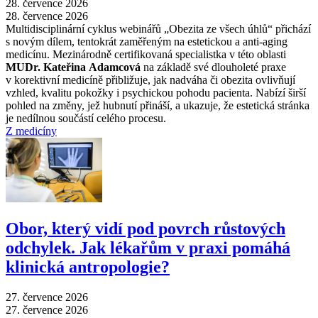
28. července 2026
28. července 2026
Multidisciplinární cyklus webinářů „Obezita ze všech úhlů“ přichází
s novým dílem, tentokrát zaměřeným na estetickou a anti-aging
medicínu. Mezinárodně certifikovaná specialistka v této oblasti
MUDr. Kateřina Adamcová
na základě své dlouholeté praxe
v korektivní medicíně přibližuje, jak nadváha či obezita ovlivňují
vzhled, kvalitu pokožky i psychickou pohodu pacienta. Nabízí širší
pohled na změny, jež hubnutí přináší, a ukazuje, že estetická stránka
je nedílnou součástí celého procesu.
Z medicíny
Obor, který vidí pod povrch růstových
odchylek. Jak lékařům v praxi pomáhá
klinická antropologie?
27. července 2026
27. července 2026