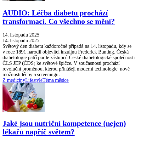
AUDIO: Léčba diabetu prochází
transformací. Co všechno se mění?
14. listopadu 2025
14. listopadu 2025
Světový den diabetu každoročně připadá na 14. listopadu, kdy se
v roce 1891 narodil objevitel inzulinu Frederick Banting. Česká
diabetologie patří podle zástupců České diabetologické společnosti
ČLS JEP (ČDS) ke světové špičce. V současnosti prochází
revoluční proměnou, kterou přinášejí moderní technologie, nové
možnosti léčby a screeningu.
Z medicíny
Lifestyle
Téma měsíce
Jaké jsou nutriční kompetence (nejen)
lékařů napříč světem?