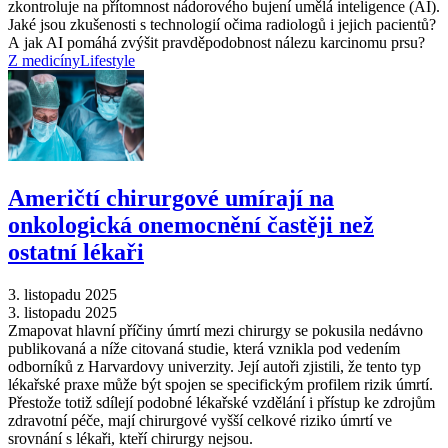
zkontroluje na přítomnost nádorového bujení umělá inteligence (AI).
Jaké jsou zkušenosti s technologií očima radiologů i jejich pacientů?
A jak AI pomáhá zvýšit pravděpodobnost nálezu karcinomu prsu?
Z medicíny
Lifestyle
Američtí chirurgové umírají na
onkologická onemocnění častěji než
ostatní lékaři
3. listopadu 2025
3. listopadu 2025
Zmapovat hlavní příčiny úmrtí mezi chirurgy se pokusila nedávno
publikovaná a níže citovaná studie, která vznikla pod vedením
odborníků z Harvardovy univerzity. Její autoři zjistili, že tento typ
lékařské praxe může být spojen se specifickým profilem rizik úmrtí.
Přestože totiž sdílejí podobné lékařské vzdělání i přístup ke zdrojům
zdravotní péče, mají chirurgové vyšší celkové riziko úmrtí ve
srovnání s lékaři, kteří chirurgy nejsou.