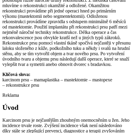
podstoupit různě náročné druhy rekonstrukcí. Z hlediska časování
mluvíme o rekonstrukci okamžité a odložené. Okamžitou
rekonstrukci provádíme při jedné operaci hned po primárním
výkonu (mastektomii nebo segmentektomii). Odloženou
rekonstrukci provádíme zpravidla s odstupem minimálně 6 měsíců
od mastektomie. Použití implantátu při rekonstrukci prsu patří mezi
nejméně náročné techniky rekonstrukce. Délka operace a čas
rekonvalescence jsou obvykle kratší než u jiných typů zákroků.
Rekonstrukce prsu pomocí vlastní tkáně spočívá nejčastěji v přesunu
laloku složeného z kůže, podkožního tuku a někdy i svalů na hrudní
stěnu, aby se tím vytvořil objem a tvar nového prsu. Po vytvoření
úvodního tvaru a objemu prsu následují další operace, které se snaží
vylepšit tvar a symetrii anebo obnovit dvorec s bradavkou.
Klíčová slova:
karcinom prsu –⁠ mamaplastika –⁠ mastektomie –⁠ mastopexe
–⁠ rekonstrukce prsu
Reklama
Úvod
Karcinom prsu je nejčastějším zhoubným onemocněním u žen. Jeho
incidence trvale roste. Zvýšení incidence však není následováno
díky stále se zlepšující prevenci, diagnostice a terapii zvyšováním