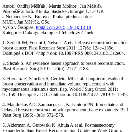
Autoři: Ondřej Měšťák; Martin Molitor; Jan Měšťák
Působiště autorů: Klinika plastické chirurgie 1. LF UK
a Nemocnice Na Bulovce, Praha, přednosta doc.
MUDr. Jan Měšťák, CSc.
Vyšlo v časopise:
Prakt Gyn 2015; 19(1): 13-18
Kategorie: Onkogynekologie: Přehledový článek
1. Serletti JM, Fosnot J, Nelson JA et al. Breast reconstruction after
breast cancer. Plast Reconstr Surg 2011; 127(6): 124e–135e.
Dostupné z DOI: <http:// doi: 10.1097/PRS.0b013e318213a2e6>.
2. Slezak S. An evidence-based approach to breast reconstruction.
Plast Reconstr Surg 2010; 126(6): 2177–2183.
3. Hernanz F, Sánchez S, Cerdeira MP et al. Long-term results of
breast conservation and immediate volume replacement with
myocutaneous latissimus dorsi flap. World J Surg Oncol 2011;
9 : 159. Dostupné z DOI: <http://doi: 10.1186/1477–7819–9–159>.
4. Mandrekas AD, Zambacos GJ, Katsantoni PN. Immediate and
delayed breast reconstruction with permanent tissue expanders. Br J
Plast Surg 1995; 48(8): 572–578.
5. Alderman A, Gutowski K, Ahuja A et al. Postmastectomy
ExpanderImplant Breast Reconstruction Guideline Work Group.