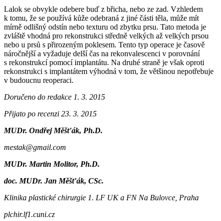
Lalok se obvykle odebere buď z břicha, nebo ze zad. Vzhledem
k tomu, že se používá kůže odebraná z jiné části těla, může mít
mírně odlišný odstín nebo texturu od zbytku prsu. Tato metoda je
zvláště vhodná pro rekonstrukci středně velkých až velkých prsou
nebo u prsů s přirozeným poklesem. Tento typ operace je časově
náročnější a vyžaduje delší čas na rekonvalescenci v porovnání
s rekonstrukcí pomocí implantátu. Na druhé straně je však oproti
rekonstrukci s implantátem výhodná v tom, že většinou nepotřebuje
v budoucnu reoperaci.
Doručeno do redakce 1. 3. 2015
Přijato po recenzi 23. 3. 2015
MUDr. Ondřej Měšťák, Ph.D.
mestak@gmail.com
MUDr. Martin Molitor, Ph.D.
doc. MUDr. Jan Měšťák, CSc.
Klinika plastické chirurgie 1. LF UK a FN Na Bulovce, Praha
plchir.lf1.cuni.cz