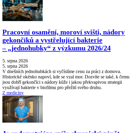
Pracovní osamění, moroví svišti, nádory
gekončíků a vystřelující bakterie
–⁠ „jednohubky“ z výzkumu 2026/24
5. srpna 2026
5. srpna 2026
V dnešních jednohubkách si vyčíslíme cenu za práci z domova.
Historické okénko napoví, kde se vzal mor. Dozvíte se také, k čemu
jsou dobří gekončíci s nádory kůže i jakou překvapivou strategii
využívají bakterie v biofilmu pro přežití svého druhu.
Z medicíny