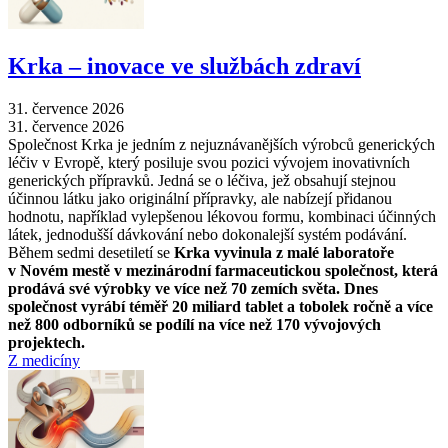
Krka –⁠ inovace ve službách zdraví
31. července 2026
31. července 2026
Společnost Krka je jedním z nejuznávanějších výrobců generických
léčiv v Evropě, který posiluje svou pozici vývojem inovativních
generických přípravků. Jedná se o léčiva, jež obsahují stejnou
účinnou látku jako originální přípravky, ale nabízejí přidanou
hodnotu, například vylepšenou lékovou formu, kombinaci účinných
látek, jednodušší dávkování nebo dokonalejší systém podávání.
Během sedmi desetiletí se
Krka vyvinula z malé laboratoře
v Novém mestě v mezinárodní farmaceutickou společnost, která
prodává své výrobky ve více než 70 zemích světa. Dnes
společnost vyrábí téměř 20 miliard tablet a tobolek ročně a více
než 800 odborníků se podílí na více než 170 vývojových
projektech.
Z medicíny