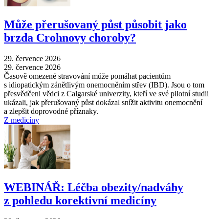
Může přerušovaný půst působit jako
brzda Crohnovy choroby?
29. července 2026
29. července 2026
Časově omezené stravování může pomáhat pacientům
s idiopatickým zánětlivým onemocněním střev (IBD). Jsou o tom
přesvědčeni vědci z Calgarské univerzity, kteří ve své pilotní studii
ukázali, jak přerušovaný půst dokázal snížit aktivitu onemocnění
a zlepšit doprovodné příznaky.
Z medicíny
WEBINÁŘ: Léčba obezity/nadváhy
z pohledu korektivní medicíny