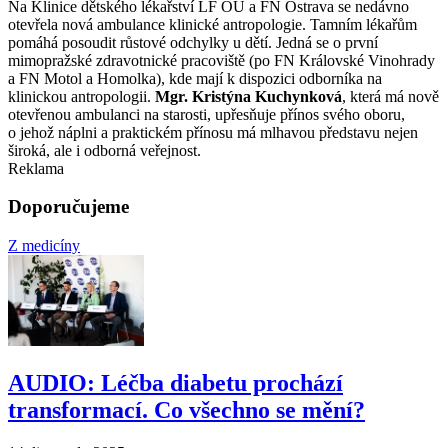
Na Klinice dětského lékařství LF OU a FN Ostrava se nedávno
otevřela nová ambulance klinické antropologie. Tamním lékařům
pomáhá posoudit růstové odchylky u dětí. Jedná se o první
mimopražské zdravotnické pracoviště (po FN Královské Vinohrady
a FN Motol a Homolka), kde mají k dispozici odborníka na
klinickou antropologii.
Mgr. Kristýna Kuchynková
, která má nově
otevřenou ambulanci na starosti, upřesňuje přínos svého oboru,
o jehož náplni a praktickém přínosu má mlhavou představu nejen
široká, ale i odborná veřejnost.
Reklama
Doporučujeme
Z medicíny
AUDIO: Léčba diabetu prochází
transformací. Co všechno se mění?