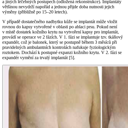
a jiných léčebných postupech (odložená rekonstrukce). Implantáty
většinou nevydrží napořád a jednou přijde doba nutnosti jejich
výměny (přibližně po 15–20 letech).
V případě dostatečného nadbytku kůže se implantát může vložit
rovnou do kapsy vytvořené v oblasti po ablaci prsu. Pokud není
v místě dostatek kožního krytu na vytvoření kapsy pro implantát,
provádí se operace ve 2 fázích. V 1. fázi se implantuje tzv. tkáňový
expandér, což je balonek, který se postupně během 3 měsíců při
pravidelných ambulantních kontrolách nafukuje fyziologickým
roztokem. Dochází k postupné expanzi kožního krytu. V 2. fázi se
expandér vymění za trvalý implantát [5].