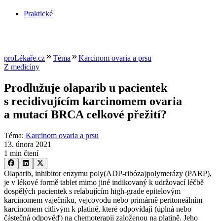
Praktické
proLékaře.cz
Téma
Karcinom ovaria a prsu
Z medicíny
Prodlužuje olaparib u pacientek
s recidivujícím karcinomem ovaria
a mutací BRCA celkové přežití?
Téma
:
Karcinom ovaria a prsu
13. února 2021
1 min čtení
Olaparib, inhibitor enzymu poly(ADP-ribóza)polymerázy (PARP),
je v lékové formě tablet mimo jiné indikovaný k udržovací léčbě
dospělých pacientek s relabujícím high-grade epitelovým
karcinomem vaječníku, vejcovodu nebo primárně peritoneálním
karcinomem citlivým k platině, které odpovídají (úplná nebo
částečná odpověď) na chemoterapii založenou na platině. Jeho