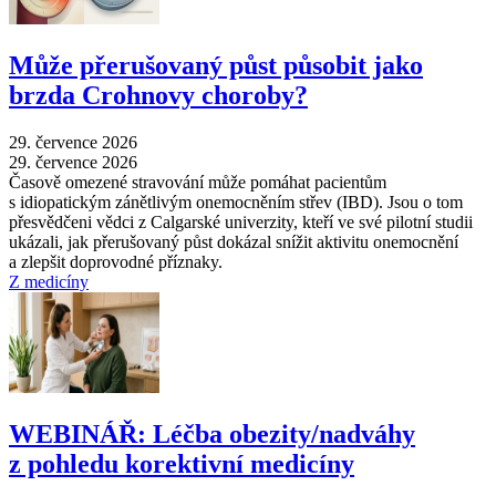
Může přerušovaný půst působit jako
brzda Crohnovy choroby?
29. července 2026
29. července 2026
Časově omezené stravování může pomáhat pacientům
s idiopatickým zánětlivým onemocněním střev (IBD). Jsou o tom
přesvědčeni vědci z Calgarské univerzity, kteří ve své pilotní studii
ukázali, jak přerušovaný půst dokázal snížit aktivitu onemocnění
a zlepšit doprovodné příznaky.
Z medicíny
WEBINÁŘ: Léčba obezity/nadváhy
z pohledu korektivní medicíny