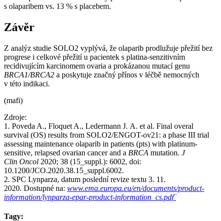
s olaparibem vs. 13 % s placebem.
Závěr
Z analýz studie SOLO2 vyplývá, že olaparib prodlužuje přežití bez
progrese i celkové přežití u pacientek s platina-senzitivním
recidivujícím karcinomem ovaria a prokázanou mutací genu
BRCA1/BRCA2
a poskytuje značný přínos v léčbě nemocných
v této indikaci.
(mafi)
Zdroje:
1. Poveda A., Floquet A., Ledermann J. A. et al. Final overal
survival (OS) results from SOLO2/ENGOT-ov21: a phase III trial
assessing maintenance olaparib in patients (pts) with platinum-
sensitive, relapsed ovarian cancer and a
BRCA
mutation.
J
Clin Oncol
2020; 38 (15_suppl.): 6002, doi:
10.1200/JCO.2020.38.15_suppl.6002.
2. SPC Lynparza, datum poslední revize textu 3. 11.
2020. Dostupné na:
www.ema.europa.eu/en/documents/product-
information/lynparza-epar-product-information_cs.pdf¨
Tagy: