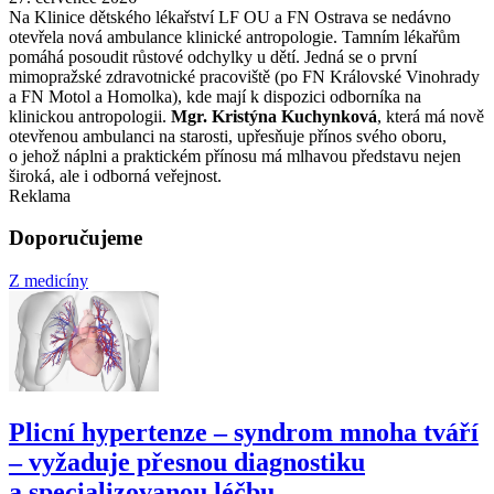
Na Klinice dětského lékařství LF OU a FN Ostrava se nedávno
otevřela nová ambulance klinické antropologie. Tamním lékařům
pomáhá posoudit růstové odchylky u dětí. Jedná se o první
mimopražské zdravotnické pracoviště (po FN Královské Vinohrady
a FN Motol a Homolka), kde mají k dispozici odborníka na
klinickou antropologii.
Mgr. Kristýna Kuchynková
, která má nově
otevřenou ambulanci na starosti, upřesňuje přínos svého oboru,
o jehož náplni a praktickém přínosu má mlhavou představu nejen
široká, ale i odborná veřejnost.
Reklama
Doporučujeme
Z medicíny
Plicní hypertenze –⁠ syndrom mnoha tváří
–⁠ vyžaduje přesnou diagnostiku
a specializovanou léčbu