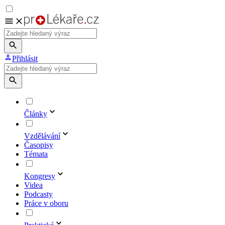
Přihlásit
Články
Vzdělávání
Časopisy
Témata
Kongresy
Videa
Podcasty
Práce v oboru