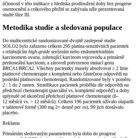
účinností v této indikace z hlediska prodloužení doby bez progrese
onemocnění a celkového přežití se zabývala níže prezentovaná
studie fáze III.
Metodika studie a sledovaná populace
Do multicentrické randomizované dvojitě zaslepené studie
SOLO2 bylo zařazeno celkem 295 platina-senzitivních pacientek
s relabujícím
high-grade
serózním nebo endometrioidním
karcinomem ovaria, zahrnující karcinom vejcovodu a primárně
peritoneální karcinom, a zároveň potvrzenou mutací genu
BRCA1/BRCA2.
Všechny pacientky musely absolvovat ≥ 2 linie
platinové chemoterapie s kompletní nebo částečnou odpovědí na
poslední platinovou chemoterapii. Randomizované byly v poměru
2 : 1 do 2 ramen. Stratifikace pacientek proběhla dle odpovědi na
předchozí chemoterapii (parciální vs. kompletní odpověď) a doby
uplynulé od ukončení předchozí platinové chemoterapie (6–
12 měsíců vs. > 12 měsíců). Celkem 196 pacientek užívalo olaparib
v tabletové formě (300 mg 2× denně
per os
), 99 jich dostávalo
placebo.
Reklama
Primárním sledovaným parametrem byla doba do progrese