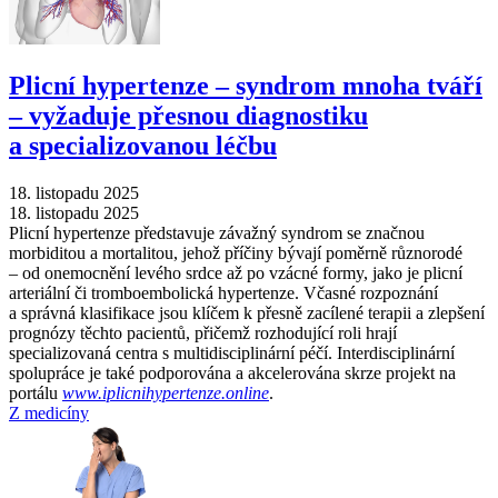
Plicní hypertenze –⁠ syndrom mnoha tváří
–⁠ vyžaduje přesnou diagnostiku
a specializovanou léčbu
18. listopadu 2025
18. listopadu 2025
Plicní hypertenze představuje závažný syndrom se značnou
morbiditou a mortalitou, jehož příčiny bývají poměrně různorodé
–⁠ od onemocnění levého srdce až po vzácné formy, jako je plicní
arteriální či tromboembolická hypertenze. Včasné rozpoznání
a správná klasifikace jsou klíčem k přesně zacílené terapii a zlepšení
prognózy těchto pacientů, přičemž rozhodující roli hrají
specializovaná centra s multidisciplinární péčí. Interdisciplinární
spolupráce je také podporována a akcelerována skrze projekt na
portálu
www.iplicnihypertenze.online
.
Z medicíny