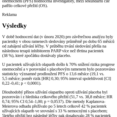
onemocnění (PFS) hodnocená investigátory, mezi sekundární cíle
patřilo celkové přežití (OS).
Reklama
Výsledky
V době hodnocení dat (v únoru 2020) pro závěrečnou analýzu byly
pacientky v obou ramenech sledovány průměrně po dobu 65 měsíců
od zahájení užívání léčby. V průběhu trvání sledování přešla na
následnou terapii inhibitorem PARP více než třetina pacientek
(38 %), které zpočátku dostávaly placebo.
U pacientek užívajících olaparib došlo k 70% snížení rizika progrese
onemocnění a v porovnání s placebovým ramenem bylo pozorováno
statisticky významné prodloužení PFS o 13,6 měsíce (19,1 vs.
5,5 měsíce; poměr rizik [HR] 0,30; 95% interval spolehlivosti [CI]
0,22–0,41; p < 0,0001).
Dlouhodobý přínos užívání olaparibu oproti užívání placeba byl
pozorován i z hlediska celkového přežití (51,7 vs. 38,8 měsíce; HR
0,74; 95% CI 0,54–1,00; p = 0,0537). Dle metody Kaplanova-
Meierova odhadu přežívalo po 5 letech celkově 42 % pacientek
užívajících olaparib ve srovnání s 33 % nemocnými s placebem;
5letého přežití bez následné léčby pak dosahovalo 28 % pacientek