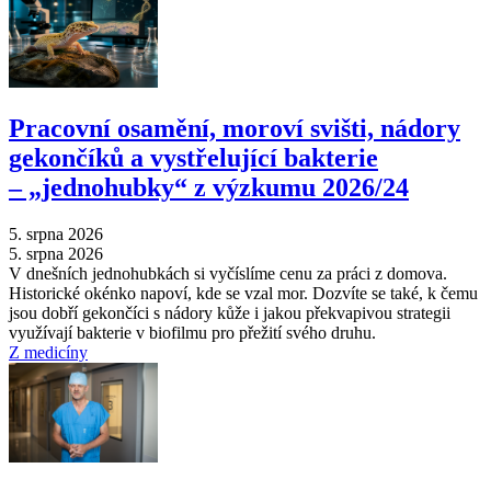
Pracovní osamění, moroví svišti, nádory
gekončíků a vystřelující bakterie
–⁠ „jednohubky“ z výzkumu 2026/24
5. srpna 2026
5. srpna 2026
V dnešních jednohubkách si vyčíslíme cenu za práci z domova.
Historické okénko napoví, kde se vzal mor. Dozvíte se také, k čemu
jsou dobří gekončíci s nádory kůže i jakou překvapivou strategii
využívají bakterie v biofilmu pro přežití svého druhu.
Z medicíny