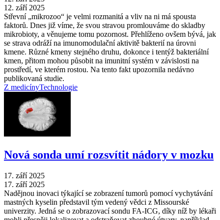
12. září 2025
Střevní „mikrozoo“ je velmi rozmanitá a vliv na ni má spousta
faktorů. Dnes již víme, že svou stravou promlouváme do skladby
mikrobioty, a věnujeme tomu pozornost. Přehlíženo ovšem bývá, jak
se strava odráží na imunomodulační aktivitě bakterií na úrovni
kmene. Různé kmeny stejného druhu, dokonce i tentýž bakteriální
kmen, přitom mohou působit na imunitní systém v závislosti na
prostředí, ve kterém rostou. Na tento fakt upozornila nedávno
publikovaná studie.
Z medicíny
Technologie
Nová sonda umí rozsvítit nádory v mozku
17. září 2025
17. září 2025
Nadějnou inovaci týkající se zobrazení tumorů pomocí vychytávání
mastných kyselin představil tým vedený vědci z Missourské
univerzity. Jedná se o zobrazovací sondu FA-ICG, díky níž by lékaři
mohli přesněji lokalizovat a odstraňovat zhoubné útvary, například