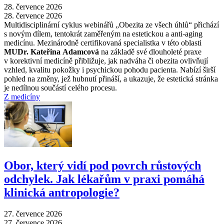
28. července 2026
28. července 2026
Multidisciplinární cyklus webinářů „Obezita ze všech úhlů“ přichází
s novým dílem, tentokrát zaměřeným na estetickou a anti-aging
medicínu. Mezinárodně certifikovaná specialistka v této oblasti
MUDr. Kateřina Adamcová
na základě své dlouholeté praxe
v korektivní medicíně přibližuje, jak nadváha či obezita ovlivňují
vzhled, kvalitu pokožky i psychickou pohodu pacienta. Nabízí širší
pohled na změny, jež hubnutí přináší, a ukazuje, že estetická stránka
je nedílnou součástí celého procesu.
Z medicíny
Obor, který vidí pod povrch růstových
odchylek. Jak lékařům v praxi pomáhá
klinická antropologie?
27. července 2026
27. července 2026