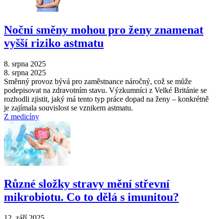
Noční směny mohou pro ženy znamenat
vyšší riziko astmatu
8. srpna 2025
8. srpna 2025
Směnný provoz bývá pro zaměstnance náročný, což se může
podepisovat na zdravotním stavu. Výzkumníci z Velké Británie se
rozhodli zjistit, jaký má tento typ práce dopad na ženy –⁠ konkrétně
je zajímala souvislost se vznikem astmatu.
Z medicíny
Různé složky stravy mění střevní
mikrobiotu. Co to dělá s imunitou?
12. září 2025