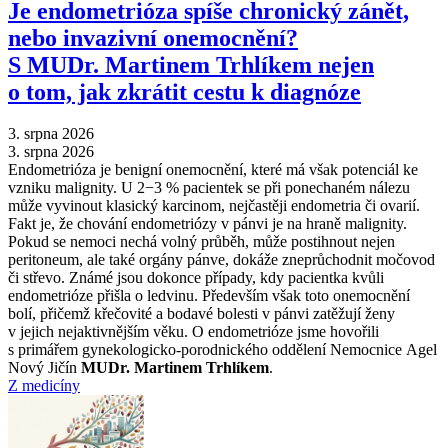
Je endometrióza spíše chronický zánět,
nebo invazivní onemocnění?
S MUDr. Martinem Trhlíkem nejen
o tom, jak zkrátit cestu k diagnóze
3. srpna 2026
3. srpna 2026
Endometrióza je benigní onemocnění, které má však potenciál ke
vzniku malignity. U 2−3 % pacientek se při ponechaném nálezu
může vyvinout klasický karcinom, nejčastěji endometria či ovarií.
Fakt je, že chování endometriózy v pánvi je na hraně malignity.
Pokud se nemoci nechá volný průběh, může postihnout nejen
peritoneum, ale také orgány pánve, dokáže zneprůchodnit močovod
či střevo. Známé jsou dokonce případy, kdy pacientka kvůli
endometrióze přišla o ledvinu. Především však toto onemocnění
bolí, přičemž křečovité a bodavé bolesti v pánvi zatěžují ženy
v jejich nejaktivnějším věku. O endometrióze jsme hovořili
s primářem gynekologicko-porodnického oddělení Nemocnice Agel
Nový Jičín
MUDr. Martinem Trhlíkem
.
Z medicíny