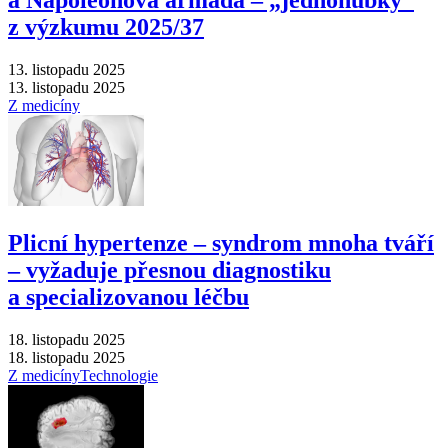
a Napoleonova armáda –⁠ „jednohubky“
z výzkumu 2025/37
13. listopadu 2025
13. listopadu 2025
Z medicíny
Plicní hypertenze –⁠ syndrom mnoha tváří
–⁠ vyžaduje přesnou diagnostiku
a specializovanou léčbu
18. listopadu 2025
18. listopadu 2025
Z medicíny
Technologie