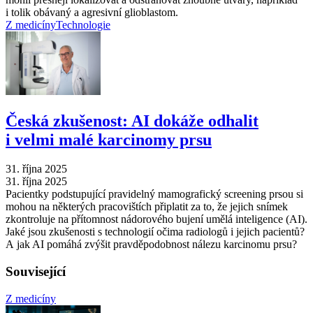
i tolik obávaný a agresivní glioblastom.
Z medicíny
Technologie
Česká zkušenost: AI dokáže odhalit
i velmi malé karcinomy prsu
31. října 2025
31. října 2025
Pacientky podstupující pravidelný mamografický screening prsou si
mohou na některých pracovištích připlatit za to, že jejich snímek
zkontroluje na přítomnost nádorového bujení umělá inteligence (AI).
Jaké jsou zkušenosti s technologií očima radiologů i jejich pacientů?
A jak AI pomáhá zvýšit pravděpodobnost nálezu karcinomu prsu?
Související
Z medicíny