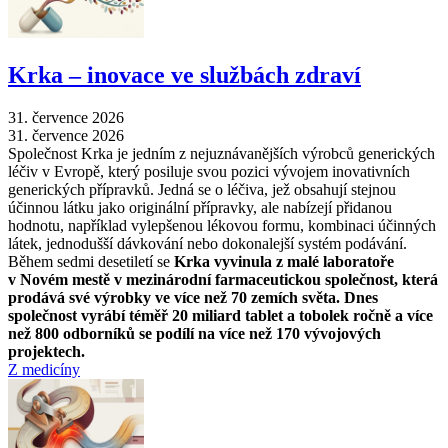
Krka –⁠ inovace ve službách zdraví
31. července 2026
31. července 2026
Společnost Krka je jedním z nejuznávanějších výrobců generických
léčiv v Evropě, který posiluje svou pozici vývojem inovativních
generických přípravků. Jedná se o léčiva, jež obsahují stejnou
účinnou látku jako originální přípravky, ale nabízejí přidanou
hodnotu, například vylepšenou lékovou formu, kombinaci účinných
látek, jednodušší dávkování nebo dokonalejší systém podávání.
Během sedmi desetiletí se
Krka vyvinula z malé laboratoře
v Novém mestě v mezinárodní farmaceutickou společnost, která
prodává své výrobky ve více než 70 zemích světa. Dnes
společnost vyrábí téměř 20 miliard tablet a tobolek ročně a více
než 800 odborníků se podílí na více než 170 vývojových
projektech.
Z medicíny