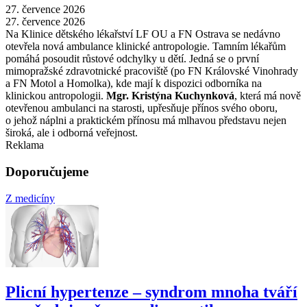
27. července 2026
27. července 2026
Na Klinice dětského lékařství LF OU a FN Ostrava se nedávno
otevřela nová ambulance klinické antropologie. Tamním lékařům
pomáhá posoudit růstové odchylky u dětí. Jedná se o první
mimopražské zdravotnické pracoviště (po FN Královské Vinohrady
a FN Motol a Homolka), kde mají k dispozici odborníka na
klinickou antropologii.
Mgr. Kristýna Kuchynková
, která má nově
otevřenou ambulanci na starosti, upřesňuje přínos svého oboru,
o jehož náplni a praktickém přínosu má mlhavou představu nejen
široká, ale i odborná veřejnost.
Reklama
Doporučujeme
Z medicíny
Plicní hypertenze –⁠ syndrom mnoha tváří