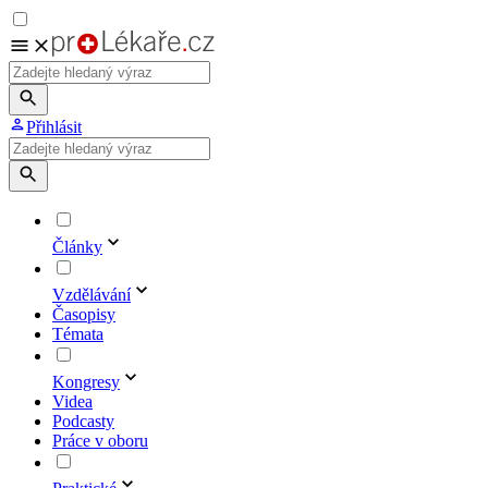
Přihlásit
Články
Vzdělávání
Časopisy
Témata
Kongresy
Videa
Podcasty
Práce v oboru