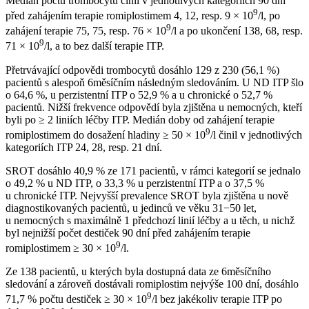
Medián počtu trombocytů činil v jednotlivých kategoriích 90 dní
9
před zahájením terapie romiplostimem 4, 12, resp. 9 × 10
/l, po
9
zahájení terapie 75, 75, resp. 76 × 10
/l a po ukončení 138, 68, resp.
9
71 × 10
/l, a to bez další terapie ITP.
Přetrvávající odpovědi trombocytů dosáhlo 129 z 230 (56,1 %)
pacientů s alespoň 6měsíčním následným sledováním. U ND ITP šlo
o 64,6 %, u perzistentní ITP o 52,9 % a u chronické o 52,7 %
pacientů. Nižší frekvence odpovědí byla zjištěna u nemocných, kteří
byli po ≥ 2 liniích léčby ITP. Medián doby od zahájení terapie
9
romiplostimem do dosažení hladiny ≥ 50 × 10
/l činil v jednotlivých
kategoriích ITP 24, 28, resp. 21 dní.
SROT dosáhlo 40,9 % ze 171 pacientů, v rámci kategorií se jednalo
o 49,2 % u ND ITP, o 33,3 % u perzistentní ITP a o 37,5 %
u chronické ITP. Nejvyšší prevalence SROT byla zjištěna u nově
diagnostikovaných pacientů, u jedinců ve věku 31−50 let,
u nemocných s maximálně 1 předchozí linií léčby a u těch, u nichž
byl nejnižší počet destiček 90 dní před zahájením terapie
9
romiplostimem ≥ 30 × 10
/l.
Ze 138 pacientů, u kterých byla dostupná data ze 6měsíčního
sledování a zároveň dostávali romiplostim nejvýše 100 dní, dosáhlo
9
71,7 % počtu destiček ≥ 30 × 10
/l bez jakékoliv terapie ITP po