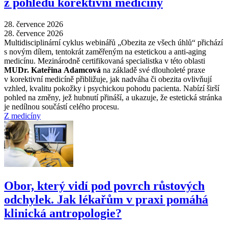
z pohledu korektivní medicíny
28. července 2026
28. července 2026
Multidisciplinární cyklus webinářů „Obezita ze všech úhlů“ přichází
s novým dílem, tentokrát zaměřeným na estetickou a anti-aging
medicínu. Mezinárodně certifikovaná specialistka v této oblasti
MUDr. Kateřina Adamcová
na základě své dlouholeté praxe
v korektivní medicíně přibližuje, jak nadváha či obezita ovlivňují
vzhled, kvalitu pokožky i psychickou pohodu pacienta. Nabízí širší
pohled na změny, jež hubnutí přináší, a ukazuje, že estetická stránka
je nedílnou součástí celého procesu.
Z medicíny
Obor, který vidí pod povrch růstových
odchylek. Jak lékařům v praxi pomáhá
klinická antropologie?