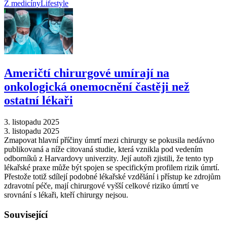
Z medicíny
Lifestyle
Američtí chirurgové umírají na
onkologická onemocnění častěji než
ostatní lékaři
3. listopadu 2025
3. listopadu 2025
Zmapovat hlavní příčiny úmrtí mezi chirurgy se pokusila nedávno
publikovaná a níže citovaná studie, která vznikla pod vedením
odborníků z Harvardovy univerzity. Její autoři zjistili, že tento typ
lékařské praxe může být spojen se specifickým profilem rizik úmrtí.
Přestože totiž sdílejí podobné lékařské vzdělání i přístup ke zdrojům
zdravotní péče, mají chirurgové vyšší celkové riziko úmrtí ve
srovnání s lékaři, kteří chirurgy nejsou.
Související