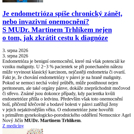
Je endometrióza spíše chronický zánět,
nebo invazivní onemocnění?
S MUDr. Martinem Trhlíkem nejen
o tom, jak zkrátit cestu k diagnóze
3. srpna 2026
3. srpna 2026
Endometrióza je benigní onemocnění, které má však potenciál ke
vzniku malignity. U 2−3 % pacientek se při ponechaném nálezu
může vyvinout klasický karcinom, nejčastěji endometria či ovarií.
Fakt je, že chování endometriózy v pánvi je na hraně malignity.
Pokud se nemoci nechá volný průběh, může postihnout nejen
peritoneum, ale také orgány pánve, dokáže zneprůchodnit močovod
či střevo. Známé jsou dokonce případy, kdy pacientka kvůli
endometrióze přišla o ledvinu. Především však toto onemocnění
bolí, přičemž křečovité a bodavé bolesti v pánvi zatěžují ženy
v jejich nejaktivnějším věku. O endometrióze jsme hovořili
s primářem gynekologicko-porodnického oddělení Nemocnice Agel
Nový Jičín
MUDr. Martinem Trhlíkem
.
Z medicíny