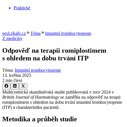
Praktické
proLékaře.cz
Téma
Imunitní trombocytopenie
Z medicíny
Odpověď na terapii romiplostimem
s ohledem na dobu trvání ITP
Téma
:
Imunitní trombocytopenie
13. května 2025
2 min čtení
Multicentrická skandinávská studie publikovaná v roce 2024 v
British Journal of Haematology
se zaměřila na odpověď na terapii
romiplostimem s ohledem na dobu trvání imunitní trombocytopenie
(ITP) a charakteristiku pacientů.
Metodika a průběh studie