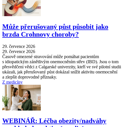
Může přerušovaný půst působit jako
brzda Crohnovy choroby?
29. července 2026
29. července 2026
Časově omezené stravování může pomáhat pacientům
s idiopatickým zánětlivým onemocněním střev (IBD). Jsou o tom
přesvědčeni vědci z Calgarské univerzity, kteří ve své pilotní studii
ukázali, jak přerušovaný půst dokázal snížit aktivitu onemocnění
a zlepšit doprovodné příznaky.
Z medicíny
WEBINÁŘ: Léčba obezity/nadváhy