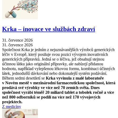
Krka –⁠ inovace ve službách zdraví
31. července 2026
31. července 2026
Společnost Krka je jedním z nejuznávanějších výrobců generických
léčiv v Evropě, který posiluje svou pozici vývojem inovativních
generických přípravků. Jedná se o léčiva, jež obsahují stejnou
účinnou látku jako originální přípravky, ale nabízejí přidanou
hodnotu, například vylepšenou lékovou formu, kombinaci účinných
látek, jednodušší dávkování nebo dokonalejší systém podávání.
Během sedmi desetiletí se
Krka vyvinula z malé laboratoře
v Novém mestě v mezinárodní farmaceutickou společnost, která
prodává své výrobky ve více než 70 zemích světa. Dnes
společnost vyrábí téměř 20 miliard tablet a tobolek ročně a více
než 800 odborníků se podílí na více než 170 vývojových
projektech.
Z medicíny