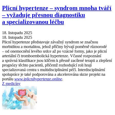
Plicní hypertenze –⁠ syndrom mnoha tváří
–⁠ vyžaduje přesnou diagnostiku
a specializovanou léčbu
18. listopadu 2025
18. listopadu 2025
Plicní hypertenze představuje závažný syndrom se značnou
morbiditou a mortalitou, jehož příčiny bývají poměrně různorodé
–⁠ od onemocnění levého srdce až po vzácné formy, jako je plicní
arteriální či tromboembolická hypertenze. Včasné rozpoznání
a správná klasifikace jsou klíčem k přesně zacílené terapii a zlepšení
prognózy těchto pacientů, přičemž rozhodující roli hrají
specializovaná centra s multidisciplinární péčí. Interdisciplinární
spolupráce je také podporována a akcelerována skrze projekt na
portálu
www.iplicnihypertenze.online
.
Z medicíny