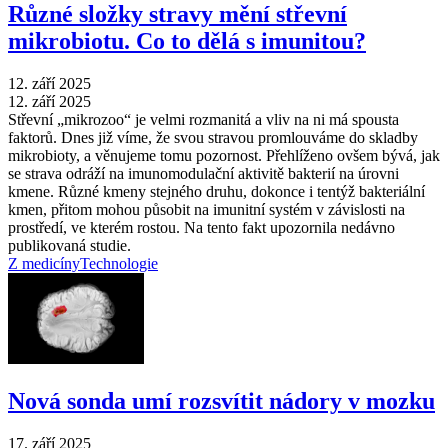
Různé složky stravy mění střevní
mikrobiotu. Co to dělá s imunitou?
12. září 2025
12. září 2025
Střevní „mikrozoo“ je velmi rozmanitá a vliv na ni má spousta
faktorů. Dnes již víme, že svou stravou promlouváme do skladby
mikrobioty, a věnujeme tomu pozornost. Přehlíženo ovšem bývá, jak
se strava odráží na imunomodulační aktivitě bakterií na úrovni
kmene. Různé kmeny stejného druhu, dokonce i tentýž bakteriální
kmen, přitom mohou působit na imunitní systém v závislosti na
prostředí, ve kterém rostou. Na tento fakt upozornila nedávno
publikovaná studie.
Z medicíny
Technologie
Nová sonda umí rozsvítit nádory v mozku
17. září 2025