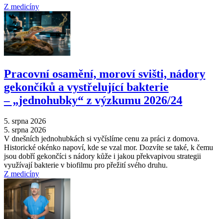
Z medicíny
Pracovní osamění, moroví svišti, nádory
gekončíků a vystřelující bakterie
–⁠ „jednohubky“ z výzkumu 2026/24
5. srpna 2026
5. srpna 2026
V dnešních jednohubkách si vyčíslíme cenu za práci z domova.
Historické okénko napoví, kde se vzal mor. Dozvíte se také, k čemu
jsou dobří gekončíci s nádory kůže i jakou překvapivou strategii
využívají bakterie v biofilmu pro přežití svého druhu.
Z medicíny