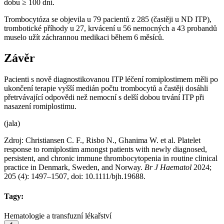
dobu ≥ 100 dní.
Trombocytóza se objevila u 79 pacientů z 285 (častěji u ND ITP),
trombotické příhody u 27, krvácení u 56 nemocných a 43 probandů
muselo užít záchrannou medikaci během 6 měsíců.
Závěr
Pacienti s nově diagnostikovanou ITP léčení romiplostimem měli po
ukončení terapie vyšší medián počtu trombocytů a častěji dosáhli
přetrvávající odpovědi než nemocní s delší dobou trvání ITP při
nasazení romiplostimu.
(jala)
Zdroj: Christiansen C. F., Risbo N., Ghanima W. et al. Platelet
response to romiplostim amongst patients with newly diagnosed,
persistent, and chronic immune thrombocytopenia in routine clinical
practice in Denmark, Sweden, and Norway.
Br J Haematol
2024;
205 (4): 1497–1507, doi: 10.1111/bjh.19688.
Tagy:
Hematologie a transfuzní lékařství