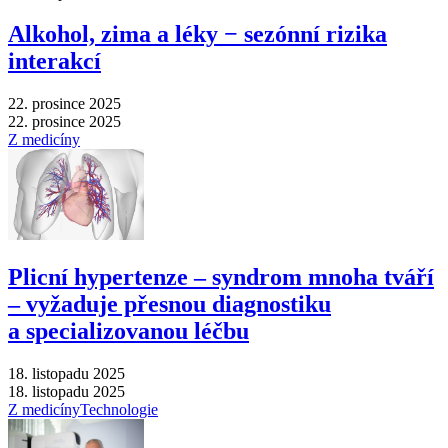
Alkohol, zima a léky −⁠ sezónní rizika
interakcí
22. prosince 2025
22. prosince 2025
Z medicíny
Plicní hypertenze –⁠ syndrom mnoha tváří
–⁠ vyžaduje přesnou diagnostiku
a specializovanou léčbu
18. listopadu 2025
18. listopadu 2025
Z medicíny
Technologie