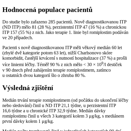
Hodnocená populace pacientů
Do studie bylo zařazeno 285 pacientů. Nově diagnostikovanou ITP
(ND ITP) mělo 81 (28 %), perzistentní ITP 47 (16 %) a chronickou
ITP 157 (55 %) z nich. Jako terapie 1. linie byl romiplostim podáván
ve 20 případech.
Pacienti s nově diagnostikovanou ITP měli věkový medián 60 let
(zbylé dvě kategorie potom 63 let), nižší Charlsonovo skóre
komorbidit, častější krvácení s nutností hospitalizace (37 %) a prošli
9
více liniemi léčby. Téměř 90 % z nich mělo < 30 × 10
/l destiček
v 90 dnech před zahájením terapie romiplostimem, zatímco
u ostatních dvou kategorií šlo o zhruba 80 %.
Výsledná zjištění
Medián trvání terapie romiplostimem (od počátku do ukončení léčby
nebo sledování) činil u ND ITP 21,1 týdne, u perzistentní ITP
16,6 týdne a u chronické ITP 32,9 týdne. Medián dávky
romiplostimu činil u všech 3 kategorií kolem 3 μg⁠/⁠kg, s mediánem
první dávky kolem 1 μg⁠/⁠kg.