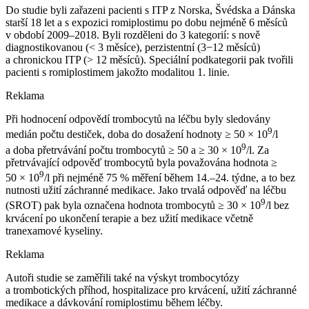
Do studie byli zařazeni pacienti s ITP z Norska, Švédska a Dánska
starší 18 let a s expozici romiplostimu po dobu nejméně 6 měsíců
v období 2009–2018. Byli rozděleni do 3 kategorií: s nově
diagnostikovanou (< 3 měsíce), perzistentní (3−12 měsíců)
a chronickou ITP (> 12 měsíců). Speciální podkategorii pak tvořili
pacienti s romiplostimem jakožto modalitou 1. linie.
Reklama
Při hodnocení odpovědí trombocytů na léčbu byly sledovány
9
medián počtu destiček, doba do dosažení hodnoty ≥ 50 × 10
/l
9
a doba přetrvávání počtu trombocytů ≥ 50 a ≥ 30 × 10
/l. Za
přetrvávající odpověď trombocytů byla považována hodnota ≥
9
50 × 10
/l při nejméně 75 % měření během 14.–24. týdne, a to bez
nutnosti užití záchranné medikace. Jako trvalá odpověď na léčbu
9
(SROT) pak byla označena hodnota trombocytů ≥ 30 × 10
/l bez
krvácení po ukončení terapie a bez užití medikace včetně
tranexamové kyseliny.
Reklama
Autoři studie se zaměřili také na výskyt trombocytózy
a trombotických příhod, hospitalizace pro krvácení, užití záchranné
medikace a dávkování romiplostimu během léčby.