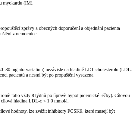
tu myokardu (IM).
 propouštěcí zprávy a obecných doporučení a objednání pacienta
opuštění z nemocnice.
 40–80 mg atorvastatinu) nezávisle na hladině LDL cholesterolu (LDL-
renci pacientů a nesmí být po propuštění vysazena.
a kromě toho vždy 8 týdnů po úpravě hypolipidemické léčby). Cílovou
cílová hladina LDL-c < 1,0 mmol⁠/⁠l.
ílové hodnoty, lze zvážit inhibitory PCSK9, které musejí být