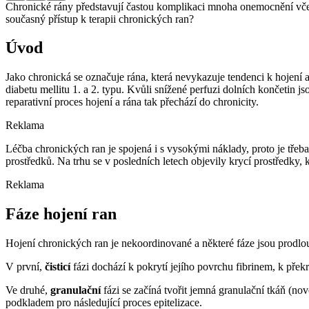
Chronické rány představují častou komplikaci mnoha onemocnění včetně
současný přístup k terapii chronických ran?
Úvod
Jako chronická se označuje rána, která nevykazuje tendenci k hojení a
diabetu mellitu 1. a 2. typu. Kvůli snížené perfuzi dolních končetin j
reparativní proces hojení a rána tak přechází do chronicity.
Reklama
Léčba chronických ran je spojená i s vysokými náklady, proto je třeba
prostředků. Na trhu se v posledních letech objevily krycí prostředky, k
Reklama
Fáze hojení ran
Hojení chronických ran je nekoordinované a některé fáze jsou prodlouže
V první,
čisticí
fázi dochází k pokrytí jejího povrchu fibrinem, k přek
Ve druhé,
granulační
fázi se začíná tvořit jemná granulační tkáň (nov
podkladem pro následující proces epitelizace.