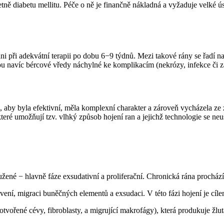
 diabetu mellitu. Péče o ně je finančně nákladná a vyžaduje velké úsi
ni při adekvátní terapii po dobu 6−9 týdnů. Mezi takové rány se řadí n
sou navíc bércové vředy náchylné ke komplikacím (nekrózy, infekce či za
, aby byla efektivní, měla komplexní charakter a zároveň vycházela ze z
teré umožňují tzv. vlhký způsob hojení ran a jejichž technologie se neus
né −⁠ hlavně fáze exsudativní a proliferační. Chronická rána prochází 3 
rvení, migraci buněčných elementů a exsudaci. V této fázi hojení je cíle
otvořené cévy, fibroblasty, a migrující makrofágy), která produkuje žlu