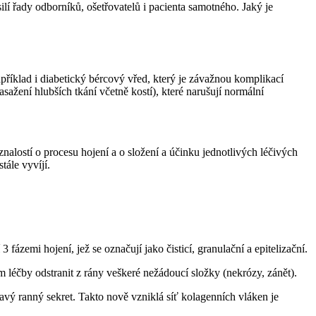
lí řady odborníků, ošetřovatelů i pacienta samotného. Jaký je
apříklad i diabetický bércový vřed, který je závažnou komplikací
sažení hlubších tkání včetně kostí), které narušují normální
nalostí o procesu hojení a o složení a účinku jednotlivých léčivých
tále vyvíjí.
fázemi hojení, jež se označují jako čisticí, granulační a epitelizační.
m léčby odstranit z rány veškeré nežádoucí složky (nekrózy, zánět).
tavý ranný sekret. Takto nově vzniklá síť kolagenních vláken je