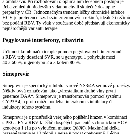
a ombitasvir. Při rozhodování o optimálním léčebném postupu je
třeba zohlednit především v danou chvíli skutečně dostupné
preparáty v ČR. Jednoznačným trendem léčby chronické infekce
HCV je preference tzv. bezinterferonových režimů, ideálně i režimů
bez podání RBV. Ty však v současné době představují ekonomicky
nejnáročnější variantu terapie.
Pegylované interferony, ribavirin
Účinnost kombinační terapie pomocí pegylovaných interferonů
s RBV, tedy dosažení SVR, se u genotypu 1 pohybuje mezi
40 a 60 %, u genotypu 2 a 3 kolem 80 %.
Simeprevir
Simeprevir je specifický inhibitor virové NS3/4A serinové proteázy.
Někdy bývá označován jako „virostatikum druhé vlny první
generace DAA“. Simeprevir je transformován pomocí systému
CYP3A4, a proto může podléhat interakcím s inhibitory či
induktory tohoto systému.
Simeprevir je z prostředků veřejného pojištění hrazen v kombinaci
s PEG-IFN a RBV k léčbě dospělých pacientů s chronickou HCV
genotypu 1 (1a po vyloučení mutace
Q80K
). Maximální délka
hrazené terapie je 12 týdnů a nelze ji podat opakovaně. Léčbu