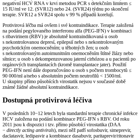
negativní HCV RNA v krvi metodou PCR s detekčním limitem ≤
15 IU⁠/⁠ml ve 12. (SVR12) nebo 24. (SVR24) týdnu po skončení
terapie. SVR12 a SVR24 spolu v 99 % případů korelují.
Protivirová léčba má ovšem i své kontraindikace. Terapie založená
na podání pegylovaného interferonu alfa (PEG-IFN) v kombinaci
s ribavirinem (RBV) je absolutně kontraindikovaná u osob
s nekontrolovanou depresí, epilepsií nebo s nekontrolovaným
psychotickým onemocněním; u těhotných žen; u osob
s nekontrolovaným autoimunitním onemocněním štítné žlázy nebo
sítnice; u osob s dekompenzovanou jaterní cirhózou a u pacientů po
orgánových transplantacích (kromě transplantace jater). Použití
PEG-IFN není dále doporučováno u osob s počtem trombocytů ≤
90 000/ml a/nebo s absolutním počtem neutrofilů < 1500/ml.
U skupiny přímo působících virostatik nejsou v současné době
známé žádné absolutní kontraindikace.
Dostupná protivirová léčiva
V posledních 10−12 letech byla standardní terapie chronické infekce
HCV založena na podání kombinace PEG-IFN s RBV. Od roku
2011 jsou k dispozici i tzv. přímo působící virostatika (DAA
−⁠
directly acting antivirals
), mezi něž patří sofosbuvir, simeprevir,
daclatasvir, ledipasvir a kombinace dasabuvir, paritaprevir/ritonavir