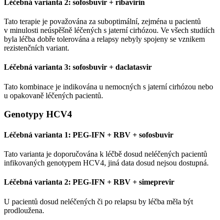
Léčebná varianta 2: sofosbuvir + ribavirin
Tato terapie je považována za suboptimální, zejména u pacientů
v minulosti neúspěšně léčených s jaterní cirhózou. Ve všech studiích
byla léčba dobře tolerována a relapsy nebyly spojeny se vznikem
rezistenčních variant.
Léčebná varianta 3: sofosbuvir + daclatasvir
Tato kombinace je indikována u nemocných s jaterní cirhózou nebo
u opakovaně léčených pacientů.
Genotypy HCV4
Léčebná varianta 1: PEG-IFN + RBV + sofosbuvir
Tato varianta je doporučována k léčbě dosud neléčených pacientů
infikovaných genotypem HCV4, jiná data dosud nejsou dostupná.
Léčebná varianta 2: PEG-IFN + RBV + simeprevir
U pacientů dosud neléčených či po relapsu by léčba měla být
prodloužena.