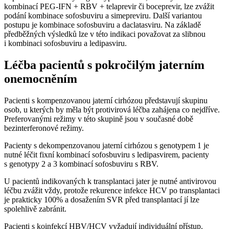
kombinací PEG-IFN + RBV + telaprevir či boceprevir, lze zvážit
podání kombinace sofosbuviru a simepreviru. Další variantou
postupu je kombinace sofosbuviru a daclatasviru. Na základě
předběžných výsledků lze v této indikaci považovat za slibnou
i kombinaci sofosbuviru a ledipasviru.
Léčba pacientů s pokročilým jaterním
onemocněním
Pacienti s kompenzovanou jaterní cirhózou představují skupinu
osob, u kterých by měla být protivirová léčba zahájena co nejdříve.
Preferovanými režimy v této skupině jsou v současné době
bezinterferonové režimy.
Pacienty s dekompenzovanou jaterní cirhózou s genotypem 1 je
nutné léčit fixní kombinací sofosbuviru s ledipasvirem, pacienty
s genotypy 2 a 3 kombinací sofosbuviru s RBV.
U pacientů indikovaných k transplantaci jater je nutné antivirovou
léčbu zvážit vždy, protože rekurence infekce HCV po transplantaci
je prakticky 100% a dosažením SVR před transplantací jí lze
spolehlivě zabránit.
Pacienti s koinfekcí HBV/HCV vyžadují individuální přístup.