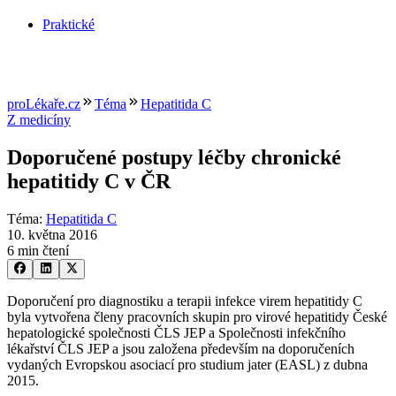
Praktické
proLékaře.cz
Téma
Hepatitida C
Z medicíny
Doporučené postupy léčby chronické
hepatitidy C v ČR
Téma
:
Hepatitida C
10. května 2016
6 min čtení
Doporučení pro diagnostiku a terapii infekce virem hepatitidy C
byla vytvořena členy pracovních skupin pro virové hepatitidy České
hepatologické společnosti ČLS JEP a Společnosti infekčního
lékařství ČLS JEP a jsou založena především na doporučeních
vydaných Evropskou asociací pro studium jater (EASL) z dubna
2015.