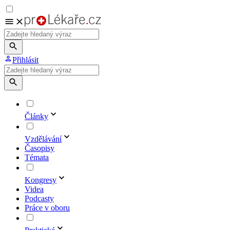
Přihlásit
Články
Vzdělávání
Časopisy
Témata
Kongresy
Videa
Podcasty
Práce v oboru