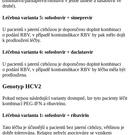
(ombitasvir/paritaprevir/ritonavir v jedné tabletě a dasabuvir ve
druhé).
Léčebná varianta 5: sofosbuvir + simeprevir
U pacientů s jaterní cirhózou je doporučeno doplnit kombinaci
o podání RBV, v případě kontraindikace RBV by pak mělo dojít
k prodloužení léčby.
Léčebná varianta 6: sofosbuvir + daclatasvir
U pacientů s jaterní cirhózou je doporučeno doplnit kombinaci
o podání RBV, v případě kontraindikace RBV by léčba měla být
prodloužena.
Genotyp HCV2
Pokud nejsou následující varianty dostupné, lze tyto pacienty léčit
kombinací PEG-IFN a ribavirinu.
Léčebná varianta 1: sofosbuvir + ribavirin
Tato léčba je účinnější u pacientů bez jaterní cirhózy, většinou je
dobře tolerována. Relapsy nebyly asociovány se vznikem