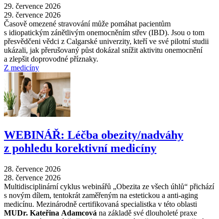
29. července 2026
29. července 2026
Časově omezené stravování může pomáhat pacientům
s idiopatickým zánětlivým onemocněním střev (IBD). Jsou o tom
přesvědčeni vědci z Calgarské univerzity, kteří ve své pilotní studii
ukázali, jak přerušovaný půst dokázal snížit aktivitu onemocnění
a zlepšit doprovodné příznaky.
Z medicíny
WEBINÁŘ: Léčba obezity/nadváhy
z pohledu korektivní medicíny
28. července 2026
28. července 2026
Multidisciplinární cyklus webinářů „Obezita ze všech úhlů“ přichází
s novým dílem, tentokrát zaměřeným na estetickou a anti-aging
medicínu. Mezinárodně certifikovaná specialistka v této oblasti
MUDr. Kateřina Adamcová
na základě své dlouholeté praxe