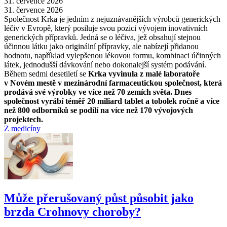
31. července 2026
31. července 2026
Společnost Krka je jedním z nejuznávanějších výrobců generických
léčiv v Evropě, který posiluje svou pozici vývojem inovativních
generických přípravků. Jedná se o léčiva, jež obsahují stejnou
účinnou látku jako originální přípravky, ale nabízejí přidanou
hodnotu, například vylepšenou lékovou formu, kombinaci účinných
látek, jednodušší dávkování nebo dokonalejší systém podávání.
Během sedmi desetiletí se
Krka vyvinula z malé laboratoře
v Novém mestě v mezinárodní farmaceutickou společnost, která
prodává své výrobky ve více než 70 zemích světa. Dnes
společnost vyrábí téměř 20 miliard tablet a tobolek ročně a více
než 800 odborníků se podílí na více než 170 vývojových
projektech.
Z medicíny
Může přerušovaný půst působit jako
brzda Crohnovy choroby?