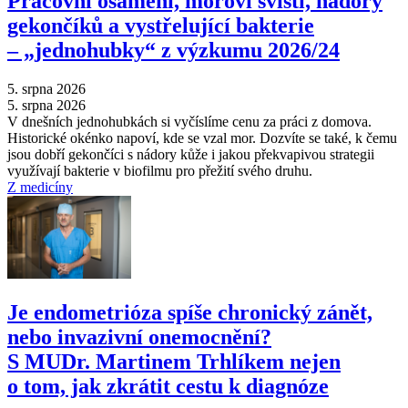
Pracovní osamění, moroví svišti, nádory
gekončíků a vystřelující bakterie
–⁠ „jednohubky“ z výzkumu 2026/24
5. srpna 2026
5. srpna 2026
V dnešních jednohubkách si vyčíslíme cenu za práci z domova.
Historické okénko napoví, kde se vzal mor. Dozvíte se také, k čemu
jsou dobří gekončíci s nádory kůže i jakou překvapivou strategii
využívají bakterie v biofilmu pro přežití svého druhu.
Z medicíny
Je endometrióza spíše chronický zánět,
nebo invazivní onemocnění?
S MUDr. Martinem Trhlíkem nejen
o tom, jak zkrátit cestu k diagnóze