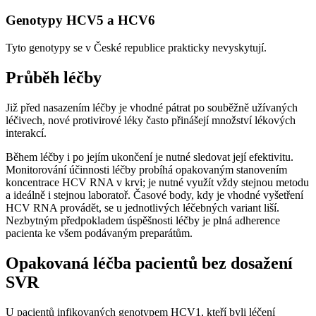
Genotypy HCV5 a HCV6
Tyto genotypy se v České republice prakticky nevyskytují.
Průběh léčby
Již před nasazením léčby je vhodné pátrat po souběžně užívaných
léčivech, nové protivirové léky často přinášejí množství lékových
interakcí.
Během léčby i po jejím ukončení je nutné sledovat její efektivitu.
Monitorování účinnosti léčby probíhá opakovaným stanovením
koncentrace HCV RNA v krvi; je nutné využít vždy stejnou metodu
a ideálně i stejnou laboratoř. Časové body, kdy je vhodné vyšetření
HCV RNA provádět, se u jednotlivých léčebných variant liší.
Nezbytným předpokladem úspěšnosti léčby je plná adherence
pacienta ke všem podávaným preparátům.
Opakovaná léčba pacientů bez dosažení
SVR
U pacientů infikovaných genotypem HCV1, kteří byli léčení