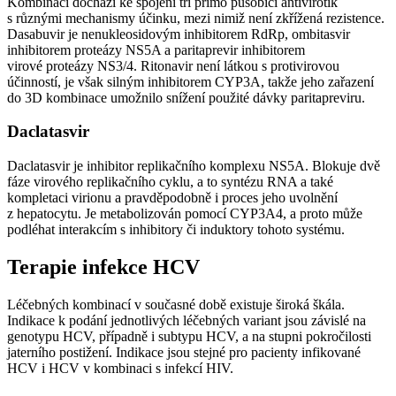
Kombinací dochází ke spojení tří přímo působící antivirotik
s různými mechanismy účinku, mezi nimiž není zkřížená rezistence.
Dasabuvir je nenukleosidovým inhibitorem RdRp, ombitasvir
inhibitorem proteázy NS5A a paritaprevir inhibitorem
virové proteázy NS3/4. Ritonavir není látkou s protivirovou
účinností, je však silným inhibitorem CYP3A, takže jeho zařazení
do 3D kombinace umožnilo snížení použité dávky paritapreviru.
Daclatasvir
Daclatasvir je inhibitor replikačního komplexu NS5A. Blokuje dvě
fáze virového replikačního cyklu, a to syntézu RNA a také
kompletaci virionu a pravděpodobně i proces jeho uvolnění
z hepatocytu. Je metabolizován pomocí CYP3A4, a proto může
podléhat interakcím s inhibitory či induktory tohoto systému.
Terapie infekce HCV
Léčebných kombinací v současné době existuje široká škála.
Indikace k podání jednotlivých léčebných variant jsou závislé na
genotypu HCV, případně i subtypu HCV, a na stupni pokročilosti
jaterního postižení. Indikace jsou stejné pro pacienty infikované
HCV i HCV v kombinaci s infekcí HIV.