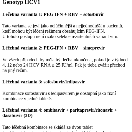
Genotyp HCV1
Léčebná varianta 1: PEG-IFN + RBV + sofosbuvir
Tato varianta se jeví jako nejúčinnější a nejjednodušší u pacientů,
kteří mohou být léčeni režimem obsahujícím PEG-IFN.
U tohoto postupu není riziko selekce rezistentních variant viru.
Léčebná varianta 2: PEG-IFN + RBV + simeprevir
Ve všech případech by měla být léčba ukončena, pokud je v týdnech
4, 12 nebo 24 HCV RNA ≥ 25 IU⁠/⁠ml. Pak je třeba zvážit přechod
na jiný režim.
Léčebná varianta 3: sofosbuvir/ledipasvir
Kombinace sofosbuviru s ledipasvirem je dostupná jako fixní
kombinace v jedné tabletě.
Léčebná varianta 4: ombitasvir + paritaprevir/ritonavir +
dasabuvir (3D)
Tato léčebná kombinace se skládá ze dvou tablet