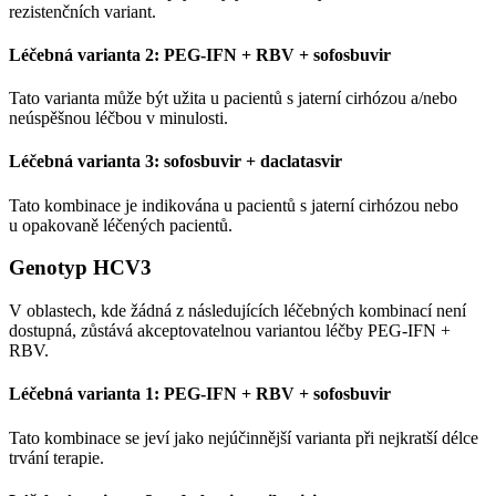
rezistenčních variant.
Léčebná varianta 2: PEG-IFN + RBV + sofosbuvir
Tato varianta může být užita u pacientů s jaterní cirhózou a/nebo
neúspěšnou léčbou v minulosti.
Léčebná varianta 3: sofosbuvir + daclatasvir
Tato kombinace je indikována u pacientů s jaterní cirhózou nebo
u opakovaně léčených pacientů.
Genotyp HCV3
V oblastech, kde žádná z následujících léčebných kombinací není
dostupná, zůstává akceptovatelnou variantou léčby PEG-IFN +
RBV.
Léčebná varianta 1: PEG-IFN + RBV + sofosbuvir
Tato kombinace se jeví jako nejúčinnější varianta při nejkratší délce
trvání terapie.