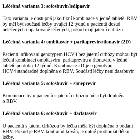
Léčebná varianta 3: sofosbuvir/ledipasvir
Tato varianta je dostupná jako fixní kombinace v jedné tabletě. RBV
by měl být součástí léčby trvající 12 týdnů u pacientů dosud
neléčených i opakovaně léčených, pokud mají jaterní cirhózu.
Léčebná varianta 4: ombitasvir + paritaprevir/ritonavir (2D)
Pacienti infikovaní genotypem HCV4 bez jaterní cirhózy mohou být
léčeni kombinací ombitasviru, paritapreviru a ritonaviru v jedné
tabletě po dobu 12 týdnů. Kombinace 2D je u genotypu
HCV4 standardně doplněna o RBV. Součástí léčby není dasabuvir.
Léčebná varianta 5: sofosbuvir + simeprevir
Kombinace by u pacientů s jaterní cirhózou měla být doplněna
o RBV.
Léčebná varianta 6: sofosbuvir + daclatasvir
U pacientů s jaterní cirhózou by léčba měla být doplněna o podání
RBV. Pokud je RBV kontraindikován, je nutné prodloužit délku
léčby.