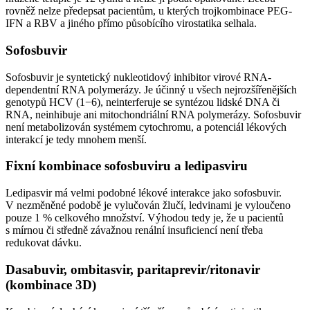
rovněž nelze předepsat pacientům, u kterých trojkombinace PEG-
IFN a RBV a jiného přímo působícího virostatika selhala.
Sofosbuvir
Sofosbuvir je syntetický nukleotidový inhibitor virové RNA-
dependentní RNA polymerázy. Je účinný u všech nejrozšířenějších
genotypů HCV (1−6), neinterferuje se syntézou lidské DNA či
RNA, neinhibuje ani mitochondriální RNA polymerázy. Sofosbuvir
není metabolizován systémem cytochromu, a potenciál lékových
interakcí je tedy mnohem menší.
Fixní kombinace sofosbuviru a ledipasviru
Ledipasvir má velmi podobné lékové interakce jako sofosbuvir.
V nezměněné podobě je vylučován žlučí, ledvinami je vyloučeno
pouze 1 % celkového množství. Výhodou tedy je, že u pacientů
s mírnou či středně závažnou renální insuficiencí není třeba
redukovat dávku.
Dasabuvir, ombitasvir, paritaprevir/ritonavir
(kombinace 3D)