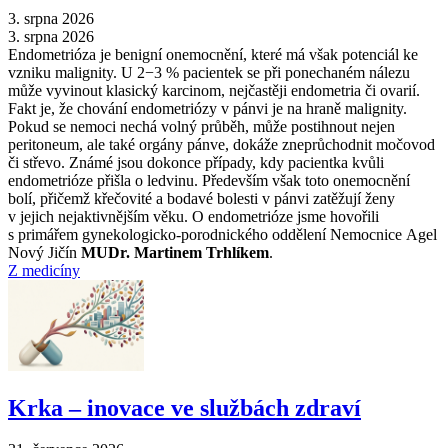
3. srpna 2026
3. srpna 2026
Endometrióza je benigní onemocnění, které má však potenciál ke
vzniku malignity. U 2−3 % pacientek se při ponechaném nálezu
může vyvinout klasický karcinom, nejčastěji endometria či ovarií.
Fakt je, že chování endometriózy v pánvi je na hraně malignity.
Pokud se nemoci nechá volný průběh, může postihnout nejen
peritoneum, ale také orgány pánve, dokáže zneprůchodnit močovod
či střevo. Známé jsou dokonce případy, kdy pacientka kvůli
endometrióze přišla o ledvinu. Především však toto onemocnění
bolí, přičemž křečovité a bodavé bolesti v pánvi zatěžují ženy
v jejich nejaktivnějším věku. O endometrióze jsme hovořili
s primářem gynekologicko-porodnického oddělení Nemocnice Agel
Nový Jičín
MUDr. Martinem Trhlíkem
.
Z medicíny
Krka –⁠ inovace ve službách zdraví