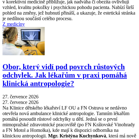
v korektivní medicíně přibližuje, jak nadváha či obezita ovlivňují
vzhled, kvalitu pokožky i psychickou pohodu pacienta. Nabízí širší
pohled na změny, jež hubnutí přináší, a ukazuje, že estetická stránka
je nedílnou součástí celého procesu.
Z medicíny
Obor, který vidí pod povrch růstových
odchylek. Jak lékařům v praxi pomáhá
klinická antropologie?
27. července 2026
27. července 2026
Na Klinice dětského lékařství LF OU a FN Ostrava se nedávno
otevřela nová ambulance klinické antropologie. Tamním lékařům
pomáhá posoudit růstové odchylky u dětí. Jedná se o první
mimopražské zdravotnické pracoviště (po FN Královské Vinohrady
a FN Motol a Homolka), kde mají k dispozici odborníka na
klinickou antropologii.
Mgr. Kristýna Kuchynková
, která má nově