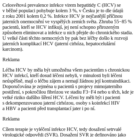
Celosvětová prevalence infekce virem hepatitidy C (HCV) se
v běžné populaci pohybuje kolem 3 %, v Česku je to dle údajů
z roku 2001 kolem 0,2 %. Infekce HCV je nejčastější příčinou
jaterních onemocnění ve vyspělých zemích světa. Zhruba 55−85 %
pacientů, kteří se HCV infikují, jej není schopno přirozeným
způsobem eliminovat a infekce u nich přejde do chronického stadia.
U velké části těchto nemocných by pak bez léčby došlo k rozvoji
jaterních komplikací HCV (jaterní cirhóza, hepatocelulární
karcinom).
Reklama
Léčba HCV by měla být umožněna všem pacientům s chronickou
HCV infekcí, kteří dosud léčeni nebyli, v minulosti byli léčeni
neúspěšně, mají o léčbu zájem a nemají žádnou její kontraindikaci.
Doporučována je zejména u pacientů s projevy mimojaterního
postižení, s pokročilou fibrózou ve stadiu F3−F4 nebo u těch, kde je
velké riziko dalšího šíření HCV. Léčeni by měli být i pacienti
s dekompenzovanou jaterní cirhózou, osoby s koinfekcí HIV
a HBV a pacienti před transplantací jater i po ní.
Reklama
Cílem terapie je vyléčení infekce HCV, tedy dosažení setrvalé
virologické odpovědi (SVR). Dosažení SVR je definováno jako