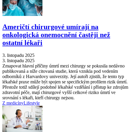
Američtí chirurgové umírají na
onkologická onemocnění častěji než
ostatní lékaři
3. listopadu 2025
3. listopadu 2025
Zmapovat hlavní příčiny úmrtí mezi chirurgy se pokusila nedávno
publikovaná a níže citovaná studie, která vznikla pod vedením
odborníků z Harvardovy univerzity. Její autoři zjistili, že tento typ
lékařské praxe může být spojen se specifickým profilem rizik úmrtí.
Přestože totiž sdílejí podobné lékařské vzdělání i přístup ke zdrojům
zdravotní péče, mají chirurgové vyšší celkové riziko úmrtí ve
srovnání s lékaři, kteří chirurgy nejsou.
Z medicíny
Lifestyle