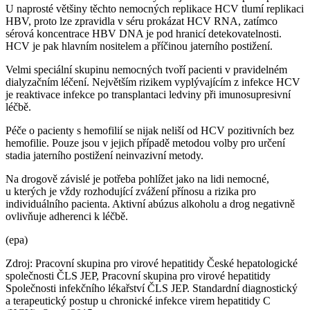
U naprosté většiny těchto nemocných replikace HCV tlumí replikaci
HBV, proto lze zpravidla v séru prokázat HCV RNA, zatímco
sérová koncentrace HBV DNA je pod hranicí detekovatelnosti.
HCV je pak hlavním nositelem a příčinou jaterního postižení.
Velmi speciální skupinu nemocných tvoří pacienti v pravidelném
dialyzačním léčení. Největším rizikem vyplývajícím z infekce HCV
je reaktivace infekce po transplantaci ledviny při imunosupresivní
léčbě.
Péče o pacienty s hemofilií se nijak neliší od HCV pozitivních bez
hemofilie. Pouze jsou v jejich případě metodou volby pro určení
stadia jaterního postižení neinvazivní metody.
Na drogově závislé je potřeba pohlížet jako na lidi nemocné,
u kterých je vždy rozhodující zvážení přínosu a rizika pro
individuálního pacienta. Aktivní abúzus alkoholu a drog negativně
ovlivňuje adherenci k léčbě.
(epa)
Zdroj: Pracovní skupina pro virové hepatitidy České hepatologické
společnosti ČLS JEP, Pracovní skupina pro virové hepatitidy
Společnosti infekčního lékařství ČLS JEP. Standardní diagnostický
a terapeutický postup u chronické infekce virem hepatitidy C