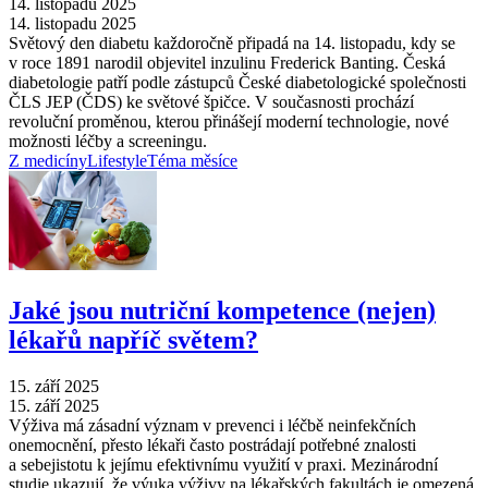
14. listopadu 2025
14. listopadu 2025
Světový den diabetu každoročně připadá na 14. listopadu, kdy se
v roce 1891 narodil objevitel inzulinu Frederick Banting. Česká
diabetologie patří podle zástupců České diabetologické společnosti
ČLS JEP (ČDS) ke světové špičce. V současnosti prochází
revoluční proměnou, kterou přinášejí moderní technologie, nové
možnosti léčby a screeningu.
Z medicíny
Lifestyle
Téma měsíce
Jaké jsou nutriční kompetence (nejen)
lékařů napříč světem?
15. září 2025
15. září 2025
Výživa má zásadní význam v prevenci i léčbě neinfekčních
onemocnění, přesto lékaři často postrádají potřebné znalosti
a sebejistotu k jejímu efektivnímu využití v praxi. Mezinárodní
studie ukazují, že výuka výživy na lékařských fakultách je omezená