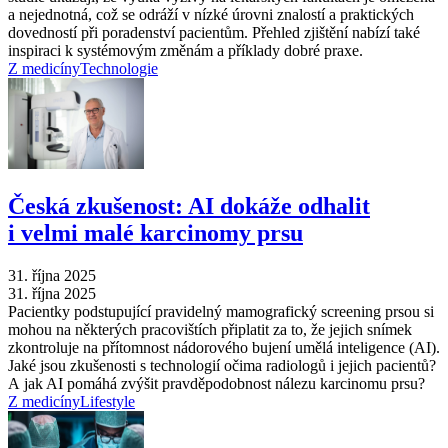
a nejednotná, což se odráží v nízké úrovni znalostí a praktických
dovedností při poradenství pacientům. Přehled zjištění nabízí také
inspiraci k systémovým změnám a příklady dobré praxe.
Z medicíny
Technologie
Česká zkušenost: AI dokáže odhalit
i velmi malé karcinomy prsu
31. října 2025
31. října 2025
Pacientky podstupující pravidelný mamografický screening prsou si
mohou na některých pracovištích připlatit za to, že jejich snímek
zkontroluje na přítomnost nádorového bujení umělá inteligence (AI).
Jaké jsou zkušenosti s technologií očima radiologů i jejich pacientů?
A jak AI pomáhá zvýšit pravděpodobnost nálezu karcinomu prsu?
Z medicíny
Lifestyle